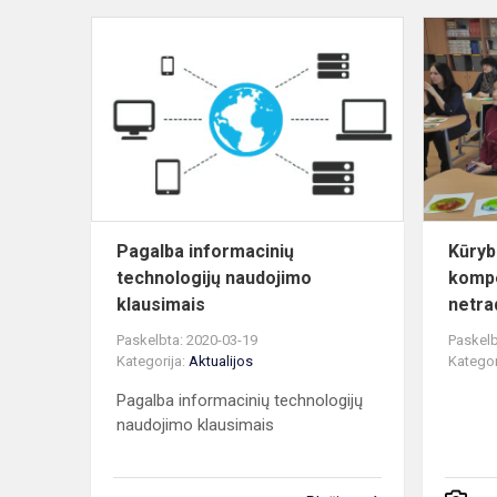
Pagalba
informacini
technologijų
naudojimo
klausimais
Pagalba informacinių
Kūryb
technologijų naudojimo
kompe
klausimais
netrad
Paskelbta: 2020-03-19
Paskelb
Kategorija:
Aktualijos
Kategor
Pagalba informacinių technologijų
naudojimo klausimais