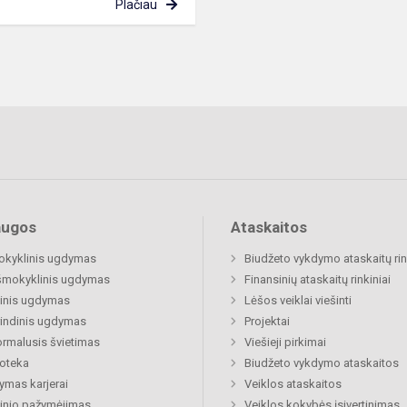
Plačiau
augos
Ataskaitos
okyklinis ugdymas
Biudžeto vykdymo ataskaitų rin
šmokyklinis ugdymas
Finansinių ataskaitų rinkiniai
inis ugdymas
Lėšos veiklai viešinti
indinis ugdymas
Projektai
rmalusis švietimas
Viešieji pirkimai
ioteka
Biudžeto vykdymo ataskaitos
mas karjerai
Veiklos ataskaitos
inio pažymėjimas
Veiklos kokybės įsivertinimas