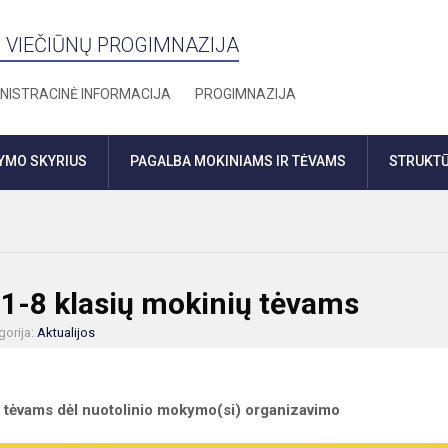
 VIEČIŪNŲ PROGIMNAZIJA
NISTRACINĖ INFORMACIJA
PROGIMNAZIJA
DYMO SKYRIUS
PAGALBA MOKINIAMS IR TĖVAMS
STRUKTŪ
 1-8 klasių mokinių tėvams
gorija:
Aktualijos
ų tėvams dėl nuotolinio mokymo(si) organizavimo