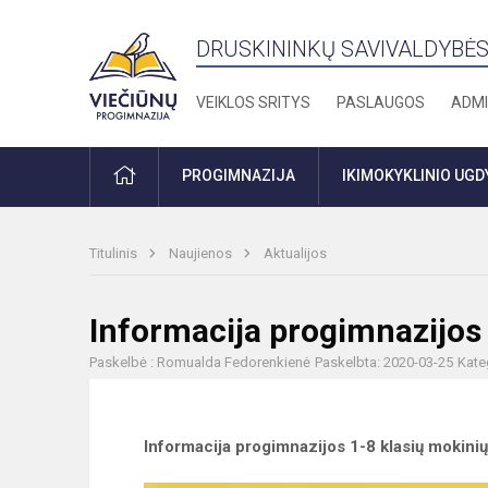
DRUSKININKŲ SAVIVALDYBĖS
VEIKLOS SRITYS
PASLAUGOS
ADMI
PRADŽIA
PROGIMNAZIJA
IKIMOKYKLINIO UG
Titulinis
Naujienos
Aktualijos
Informacija progimnazijos
Paskelbė : Romualda Fedorenkienė
Paskelbta: 2020-03-25
Kate
Informacija progimnazijos 1-8 klasių mokini