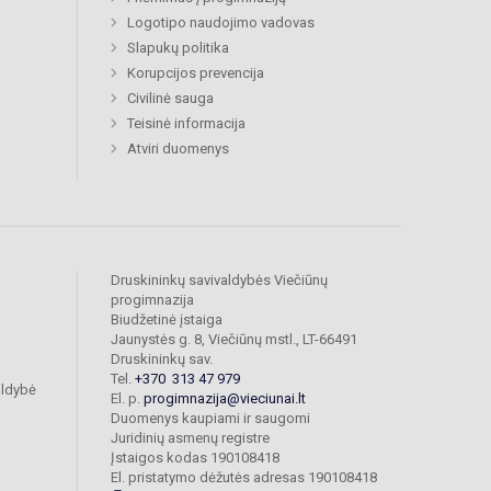
Logotipo naudojimo vadovas
Slapukų politika
Korupcijos prevencija
Civilinė sauga
Teisinė informacija
Atviri duomenys
Druskininkų savivaldybės Viečiūnų
progimnazija
Biudžetinė įstaiga
Jaunystės g. 8, Viečiūnų mstl., LT-66491
Druskininkų sav.
Tel.
+370 313 47 979
aldybė
El. p.
progimnazija@vieciunai.lt
Duomenys kaupiami ir saugomi
Juridinių asmenų registre
Įstaigos kodas 190108418
El. pristatymo dėžutės adresas 190108418