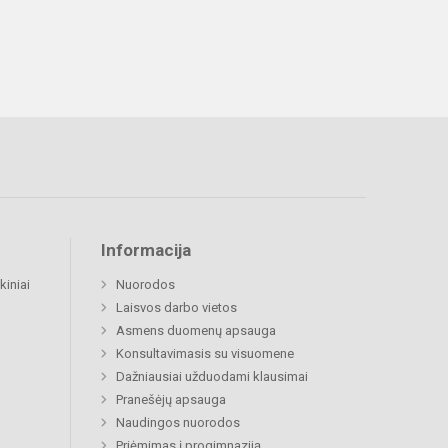
Informacija
kiniai
Nuorodos
Laisvos darbo vietos
Asmens duomenų apsauga
Konsultavimasis su visuomene
Dažniausiai užduodami klausimai
Pranešėjų apsauga
Naudingos nuorodos
Priėmimas į progimnaziją