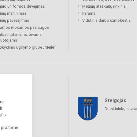
nio uniformos dėvėjimas
Metinių ataskaitų rinkiniai
nių maitinimas
Parama
nių pavėžėjimas
Vidutinis darbo užmokestis
kiamos mokamos paslaugos
lba mokiniams, tėvams,
buotojams
okyklinio ugdymo grupė „Meilė“
Steigėjas
raukime
ums
ir
Druskininkų saviv
 jūs
s, prašome