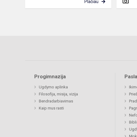
Plačiau
Progimnazija
Pasl
Ugdymo aplinka
Ikim
Filosofija, misija, vizija
Prie
Bendradarbiavimas
Prad
Kaip mus rasti
Pagr
Nefo
Bibl
Ugdy
Mok