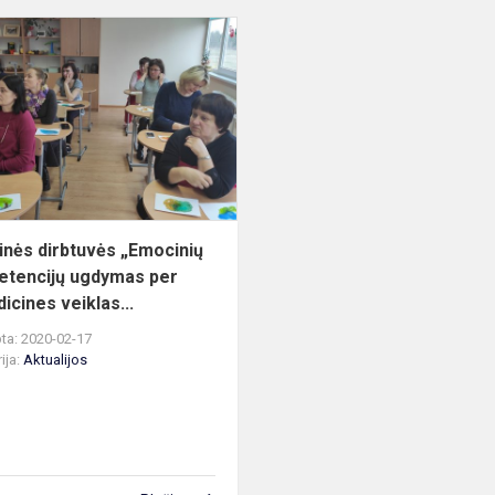
Kūrybinės
ų
dirbtuvės
„Emocinių
kompetencijų
ugdymas
per
netr...
inės dirbtuvės „Emocinių
tencijų ugdymas per
icines veiklas...
ta: 2020-02-17
ija:
Aktualijos