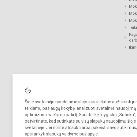
Moki
Moki
Moki
Tei
Paga
dar
Ikim
Pastebėjote klaidų?
Bend
Šioje svetainėje naudojame slapukus siekdami užtikrinti j
Turite pasiūlymų?
teikiamų paslaugų kokybę, analizuoti svetainės naudojimą 
optimizuoti naršymo patirtį. Spustelėję mygtuką „Sutinku“,
RAŠYKITE
patvirtinate, kad sutinkate su visų slapukų naudojimu šioje
svetainėje. Jei norite atšaukti arba pakeisti savo sutikimu
apsilankyti
slapukų valdymo puslapyje
.