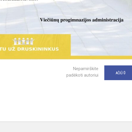
Nepamirškite
0
AČIŪ
padėkoti autoriui