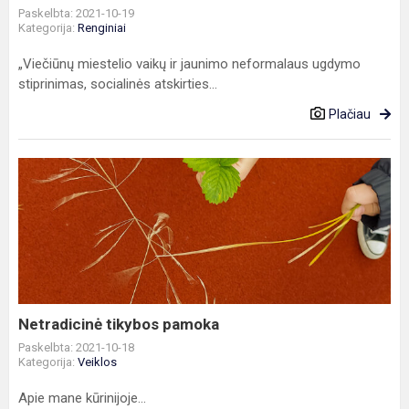
Paskelbta: 2021-10-19
Kategorija:
Renginiai
„Viečiūnų miestelio vaikų ir jaunimo neformalaus ugdymo
stiprinimas, socialinės atskirties...
Plačiau
Netradicinė
tikybos
pamoka
Netradicinė tikybos pamoka
Paskelbta: 2021-10-18
Kategorija:
Veiklos
Apie mane kūrinijoje...