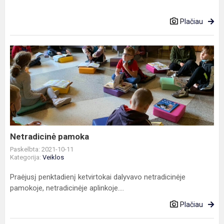
Plačiau
Netradicinė
pamoka
Netradicinė pamoka
Paskelbta: 2021-10-11
Kategorija:
Veiklos
Praėjusį penktadienį ketvirtokai dalyvavo netradicinėje
pamokoje, netradicinėje aplinkoje....
Plačiau