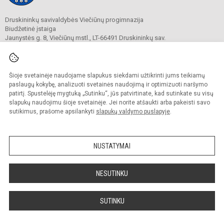
Druskininkų savivaldybės Viečiūnų progimnazija
Biudžetinė įstaiga
Jaunystės g. 8, Viečiūnų mstl., LT-66491 Druskininkų sav.
Tel.
+370 313 47 979
El. p.
progimnazija@vieciunai.lt
Duomenys kaupiami ir saugomi
Juridinių asmenų registre
Šioje svetainėje naudojame slapukus siekdami užtikrinti jums teikiamų
Įstaigos kodas 190108418
paslaugų kokybę, analizuoti svetainės naudojimą ir optimizuoti naršymo
El. pristatymo dėžutės adresas 190108418
patirtį. Spustelėję mygtuką „Sutinku“, jūs patvirtinate, kad sutinkate su visų
slapukų naudojimu šioje svetainėje. Jei norite atšaukti arba pakeisti savo
sutikimus, prašome apsilankyti
slapukų valdymo puslapyje
.
© 2019. Druskininkų savivaldybės Viečiūnų progimnazija. Visos teisės saugomos.
Kopijuoti turinį be raštiško progimnazijos sutikimo griežtai draudžiama.
NUSTATYMAI
Prieinamumo paraiška
Slapukų valdymas
Sumanus būdas atnaujinti
NESUTINKU
mokyklos interneto
svetainę
SUTINKU