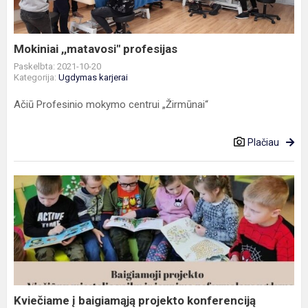
Mokiniai ,,matavosi" profesijas
Paskelbta: 2021-10-20
Kategorija:
Ugdymas karjerai
Ačiū Profesinio mokymo centrui „Žirmūnai“
Plačiau
Kviečiame
į
baigiamąją
projekto
konferenciją
Kviečiame į baigiamąją projekto konferenciją