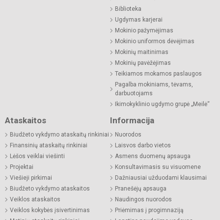
Biblioteka
Ugdymas karjerai
Mokinio pažymėjimas
Mokinio uniformos dėvėjimas
Mokinių maitinimas
Mokinių pavėžėjimas
Teikiamos mokamos paslaugos
Pagalba mokiniams, tėvams,
darbuotojams
Ikimokyklinio ugdymo grupė „Meilė“
Ataskaitos
Informacija
Biudžeto vykdymo ataskaitų rinkiniai
Nuorodos
Finansinių ataskaitų rinkiniai
Laisvos darbo vietos
Lėšos veiklai viešinti
Asmens duomenų apsauga
Projektai
Konsultavimasis su visuomene
Viešieji pirkimai
Dažniausiai užduodami klausimai
Biudžeto vykdymo ataskaitos
Pranešėjų apsauga
Veiklos ataskaitos
Naudingos nuorodos
Veiklos kokybės įsivertinimas
Priėmimas į progimnaziją