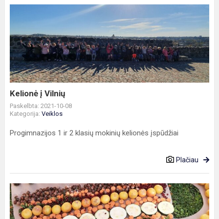
Kelionė
į
Vilnių
Kelionė į Vilnių
Paskelbta: 2021-10-08
Kategorija:
Veiklos
Progimnazijos 1 ir 2 klasių mokinių kelionės įspūdžiai
Plačiau
Rudens
gėrybių
mozaika