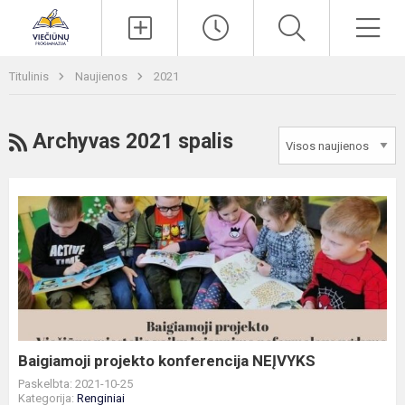
Paieška
Men
Titulinis
Naujienos
2021
RSS
Archyvas 2021 spalis
Baigiamoji
projekto
konferencija
NEĮVYKS
Baigiamoji projekto konferencija NEĮVYKS
Paskelbta: 2021-10-25
Kategorija:
Renginiai