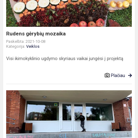
Rudens gėrybių mozaika
Paskelbta: 2021-10-08
Kategorija:
Veiklos
Visi ikimokyklinio ugdymo skyriaus vaikai jungėsi į projektą
Plačiau
Paminėjome
Mokytojų
dieną