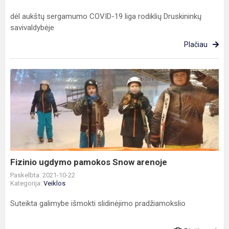
dėl aukštų sergamumo COVID-19 liga rodiklių Druskininkų
savivaldybėje
Plačiau
Fizinio
ugdymo
pamokos
Snow
arenoje
Fizinio ugdymo pamokos Snow arenoje
Paskelbta: 2021-10-22
Kategorija:
Veiklos
Suteikta galimybe išmokti slidinėjimo pradžiamokslio