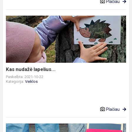
Plačiau
Kas
nudažė
lapelius...
Kas nudažė lapelius...
Paskelbta: 2021-10-22
Kategorija:
Veiklos
Plačiau
Informacija