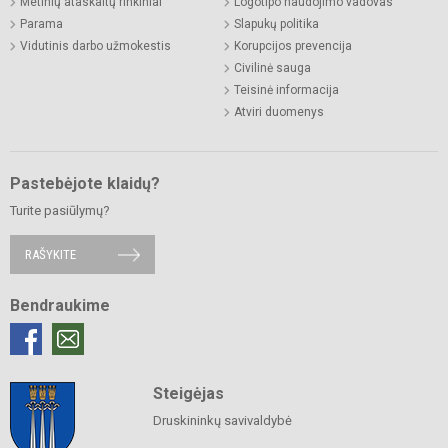
Metinių ataskaitų rinkiniai
Logotipo naudojimo vadovas
Parama
Slapukų politika
Vidutinis darbo užmokestis
Korupcijos prevencija
Civilinė sauga
Teisinė informacija
Atviri duomenys
Pastebėjote klaidų?
Turite pasiūlymų?
RAŠYKITE
Bendraukime
Steigėjas
Druskininkų savivaldybė