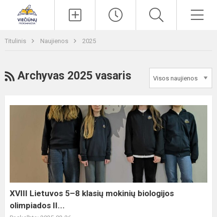
Paieška
Men
Titulinis
Naujienos
2025
RSS
Archyvas 2025 vasaris
XVIII
Lietuvos
5–
8
klasių
mokinių
biologijos
olimpiados
XVIII Lietuvos 5–8 klasių mokinių biologijos
II...
olimpiados II...