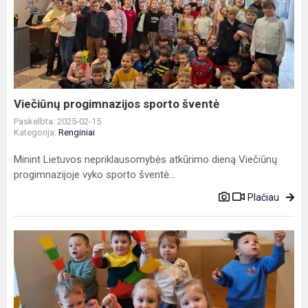
progimnazijos
sporto
šventė
Viečiūnų progimnazijos sporto šventė
Paskelbta: 2025-02-15
Kategorija:
Renginiai
Minint Lietuvos nepriklausomybės atkūrimo dieną Viečiūnų
progimnazijoje vyko sporto šventė...
Plačiau
„Vėliavėlę
nešu
dovanų“