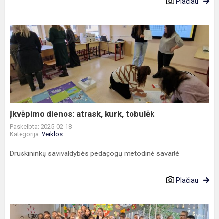
Plačiau
Įkvėpimo
dienos:
atrask,
kurk,
tobulėk
Įkvėpimo dienos: atrask, kurk, tobulėk
Paskelbta: 2025-02-18
Kategorija:
Veiklos
Druskininkų savivaldybės pedagogų metodinė savaitė
Plačiau
Viečiūnų