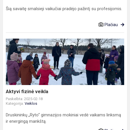
Šią savaitę smalsieji vaikučiai pradėjo pažintį su profesijomis.
Plačiau
Aktyvi
fizinė
veikla
Aktyvi fizinė veikla
Paskelbta: 2025-02-18
Kategorija:
Veiklos
Druskininkų „Ryto“ gimnazijos mokiniai vedė vaikams linksmą
ir energingą mankštą.