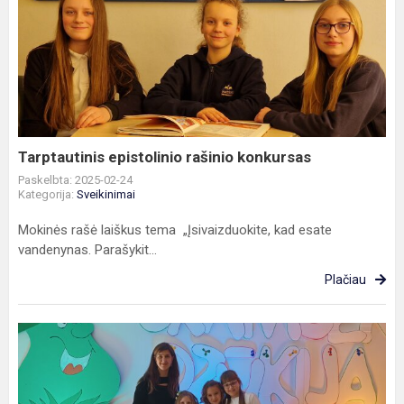
Tarptautinis
epistolinio
rašinio
konkursas
Tarptautinis epistolinio rašinio konkursas
Paskelbta: 2025-02-24
Kategorija:
Sveikinimai
Mokinės rašė laiškus tema „Įsivaizduokite, kad esate
vandenynas. Parašykit...
Plačiau
Respublikinis
konkursas
„Skambėk,
Dzūkija!“