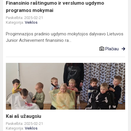
Finansinio raštingumo ir verslumo ugdymo
programos mokymai
Paskelbta: 2025-02-21
Kategorija:
Veiklos
Progimnazijos pradinio ugdymo mokytojos dalyvavo Lietuvos
Junior Achievement finansinio ra...
Plačiau
Kai
aš
užaugsiu
Kai aš užaugsiu
Paskelbta: 2025-02-21
Kategorija:
Veiklos