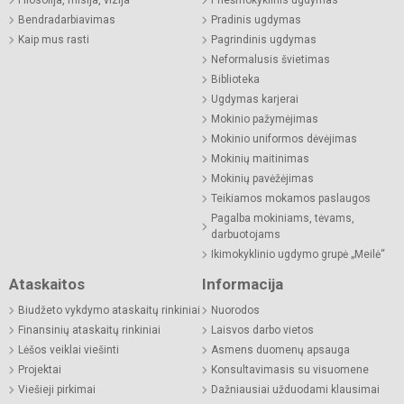
Filosofija, misija, vizija
Priešmokyklinis ugdymas
Bendradarbiavimas
Pradinis ugdymas
Kaip mus rasti
Pagrindinis ugdymas
Neformalusis švietimas
Biblioteka
Ugdymas karjerai
Mokinio pažymėjimas
Mokinio uniformos dėvėjimas
Mokinių maitinimas
Mokinių pavėžėjimas
Teikiamos mokamos paslaugos
Pagalba mokiniams, tėvams,
darbuotojams
Ikimokyklinio ugdymo grupė „Meilė“
Ataskaitos
Informacija
Biudžeto vykdymo ataskaitų rinkiniai
Nuorodos
Finansinių ataskaitų rinkiniai
Laisvos darbo vietos
Lėšos veiklai viešinti
Asmens duomenų apsauga
Projektai
Konsultavimasis su visuomene
Viešieji pirkimai
Dažniausiai užduodami klausimai