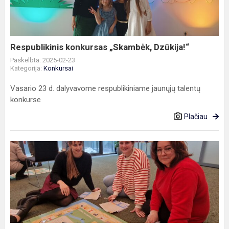
Respublikinis konkursas „Skambėk, Dzūkija!“
Paskelbta: 2025-02-23
Kategorija:
Konkursai
Vasario 23 d. dalyvavome respublikiniame jaunųjų talentų
konkurse
Plačiau
Finansinio
raštingumo
ir
verslumo
ugdymo
programos
mokymai