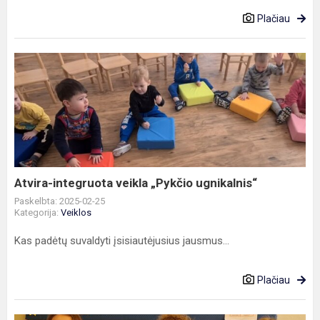
Plačiau
Atvira-
integruota
veikla
„Pykčio
ugnikalnis“
Atvira-integruota veikla „Pykčio ugnikalnis“
Paskelbta: 2025-02-25
Kategorija:
Veiklos
Kas padėtų suvaldyti įsisiautėjusius jausmus...
Plačiau