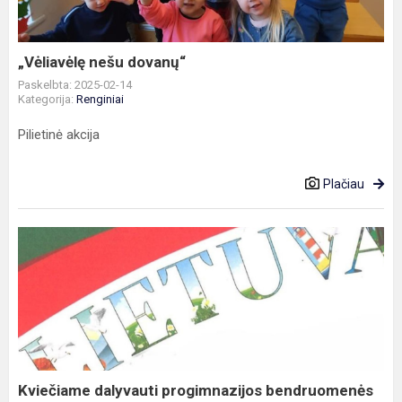
„Vėliavėlę nešu dovanų“
Paskelbta: 2025-02-14
Kategorija:
Renginiai
Pilietinė akcija
Plačiau
Kviečiame
dalyvauti
progimnazijos
bendruomenės
sporto
švent...
Kviečiame dalyvauti progimnazijos bendruomenės