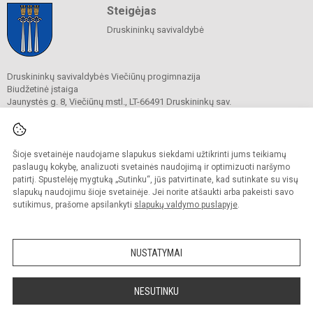
Steigėjas
Druskininkų savivaldybė
Druskininkų savivaldybės Viečiūnų progimnazija
Biudžetinė įstaiga
Jaunystės g. 8, Viečiūnų mstl., LT-66491 Druskininkų sav.
Tel.
+370 313 47 979
El. p.
progimnazija@vieciunai.lt
Duomenys kaupiami ir saugomi
Juridinių asmenų registre
Šioje svetainėje naudojame slapukus siekdami užtikrinti jums teikiamų
Įstaigos kodas 190108418
paslaugų kokybę, analizuoti svetainės naudojimą ir optimizuoti naršymo
El. pristatymo dėžutės adresas 190108418
patirtį. Spustelėję mygtuką „Sutinku“, jūs patvirtinate, kad sutinkate su visų
slapukų naudojimu šioje svetainėje. Jei norite atšaukti arba pakeisti savo
sutikimus, prašome apsilankyti
slapukų valdymo puslapyje
.
© 2019. Druskininkų savivaldybės Viečiūnų progimnazija. Visos teisės saugomos.
Kopijuoti turinį be raštiško progimnazijos sutikimo griežtai draudžiama.
NUSTATYMAI
Prieinamumo paraiška
Slapukų valdymas
Sumanus būdas atnaujinti
NESUTINKU
mokyklos interneto
svetainę