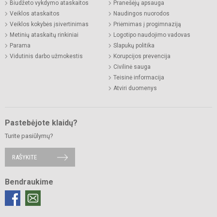
Biudžeto vykdymo ataskaitos
Pranešėjų apsauga
Veiklos ataskaitos
Naudingos nuorodos
Veiklos kokybės įsivertinimas
Priėmimas į progimnaziją
Metinių ataskaitų rinkiniai
Logotipo naudojimo vadovas
Parama
Slapukų politika
Vidutinis darbo užmokestis
Korupcijos prevencija
Civilinė sauga
Teisinė informacija
Atviri duomenys
Pastebėjote klaidų?
Turite pasiūlymų?
RAŠYKITE
Bendraukime