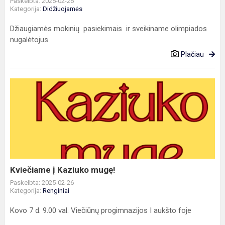
Paskelbta: 2025-02-26
Kategorija:
Didžiuojamės
Džiaugiamės mokinių pasiekimais ir sveikiname olimpiados
nugalėtojus
Plačiau
Kviečiame
į
Kaziuko
mugę!
Kviečiame į Kaziuko mugę!
Paskelbta: 2025-02-26
Kategorija:
Renginiai
Kovo 7 d. 9.00 val. Viečiūnų progimnazijos I aukšto foje