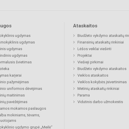
augos
Ataskaitos
okyklinis ugdymas
Biudžeto vykdymo ataskaitų rin
šmokyklinis ugdymas
Finansinių ataskaitų rinkiniai
inis ugdymas
Lėšos veiklai viešinti
indinis ugdymas
Projektai
rmalusis švietimas
Viešieji pirkimai
ioteka
Biudžeto vykdymo ataskaitos
mas karjerai
Veiklos ataskaitos
inio pažymėjimas
Veiklos kokybės įsivertinimas
nio uniformos dėvėjimas
Metinių ataskaitų rinkiniai
nių maitinimas
Parama
nių pavėžėjimas
Vidutinis darbo užmokestis
kiamos mokamos paslaugos
lba mokiniams, tėvams,
buotojams
okyklinio ugdymo grupė „Meilė“