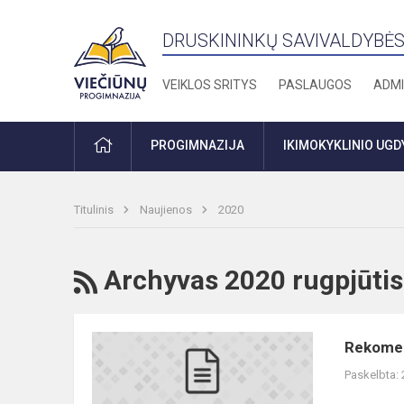
DRUSKININKŲ SAVIVALDYBĖS
VEIKLOS SRITYS
PASLAUGOS
ADMI
PRADŽIA
PROGIMNAZIJA
IKIMOKYKLINIO UG
Titulinis
Naujienos
2020
RSS
Archyvas 2020 rugpjūtis
Rekomendacijos
Rekomend
ir
Paskelbta:
reikalavimai