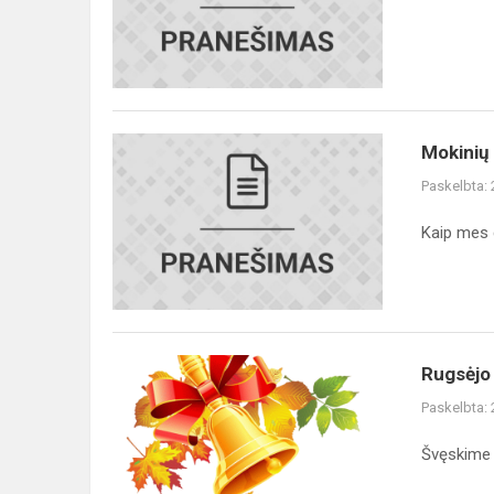
dėl
COVID-
19
prevencijos
Mokinių
Mokinių 
ir
Paskelbta:
jų
tėvelių
Kaip mes 
dėmesiui
Rugsėjo
Rugsėjo 
1-
Paskelbta:
oji
Švęskime R