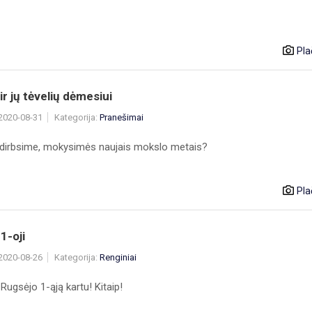
Pla
ir jų tėvelių dėmesiui
 2020-08-31
Kategorija:
Pranešimai
dirbsime, mokysimės naujais mokslo metais?
Pla
1-oji
 2020-08-26
Kategorija:
Renginiai
ugsėjo 1-ąją kartu! Kitaip!