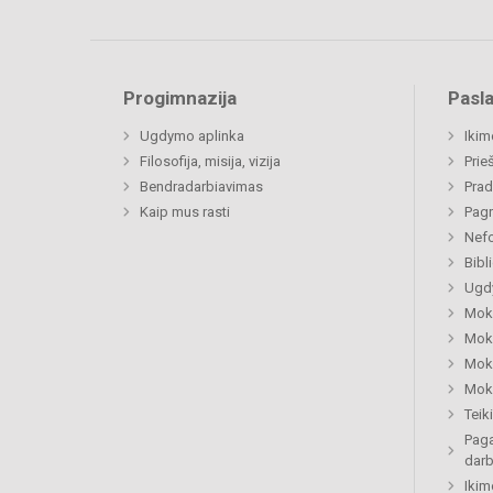
Progimnazija
Pasl
Ugdymo aplinka
Ikim
Filosofija, misija, vizija
Prie
Bendradarbiavimas
Prad
Kaip mus rasti
Pagr
Nefo
Bibl
Ugdy
Mok
Moki
Moki
Moki
Tei
Paga
dar
Ikim