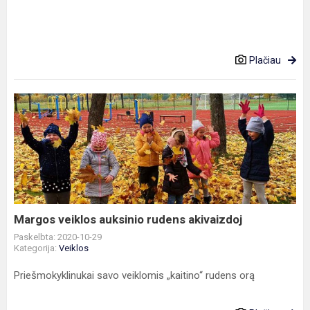
Plačiau
Margos
veiklos
auksinio
rudens
akivaizdoj
Margos veiklos auksinio rudens akivaizdoj
Paskelbta: 2020-10-29
Kategorija:
Veiklos
Priešmokyklinukai savo veiklomis „kaitino“ rudens orą