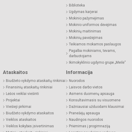
Biblioteka
Ugdymas karjerai
Mokinio pažymėjimas
Mokinio uniformos dėvėjimas
Mokinių maitinimas
Mokinių pavėžėjimas
Teikiamos mokamos paslaugos
Pagalba mokiniams, tėvams,
darbuotojams
Ikimokyklinio ugdymo grupė „Meilė“
Ataskaitos
Informacija
Biudžeto vykdymo ataskaitų rinkiniai
Nuorodos
Finansinių ataskaitų rinkiniai
Laisvos darbo vietos
Lėšos veiklai viešinti
Asmens duomenų apsauga
Projektai
Konsultavimasis su visuomene
Viešieji pirkimai
Dažniausiai užduodami klausimai
Biudžeto vykdymo ataskaitos
Pranešėjų apsauga
Veiklos ataskaitos
Naudingos nuorodos
Veiklos kokybės įsivertinimas
Priėmimas į progimnaziją