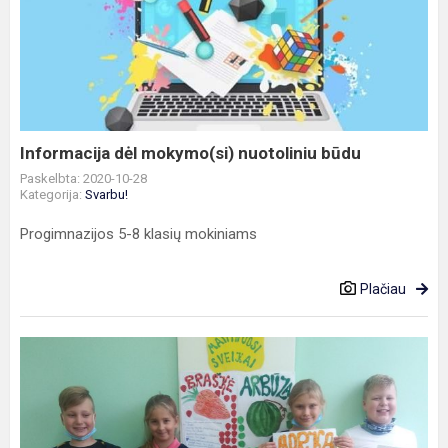
dėl
mokymo(si)
nuotoliniu
būdu
Informacija dėl mokymo(si) nuotoliniu būdu
Paskelbta: 2020-10-28
Kategorija:
Svarbu!
Progimnazijos 5-8 klasių mokiniams
Plačiau
Antrokėliai
vykdė
projektą
„Maitinuosi
sveikai“