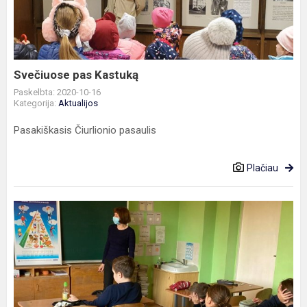
Svečiuose pas Kastuką
Paskelbta: 2020-10-16
Kategorija:
Aktualijos
Pasakiškasis Čiurlionio pasaulis
Plačiau
Pasaulinei
maisto
dienai
artėjant