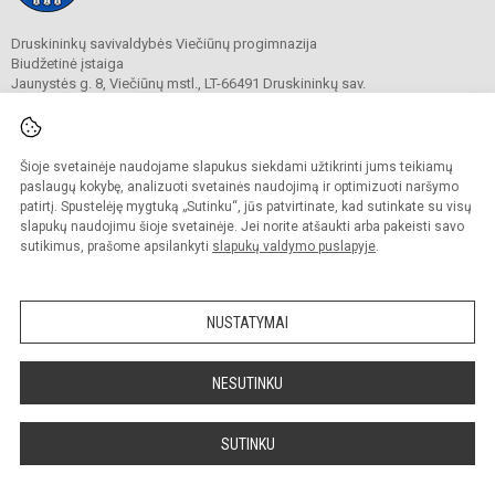
Druskininkų savivaldybės Viečiūnų progimnazija
Biudžetinė įstaiga
Jaunystės g. 8, Viečiūnų mstl., LT-66491 Druskininkų sav.
Tel.
+370 313 47 979
El. p.
progimnazija@vieciunai.lt
Duomenys kaupiami ir saugomi
Juridinių asmenų registre
Šioje svetainėje naudojame slapukus siekdami užtikrinti jums teikiamų
Įstaigos kodas 190108418
paslaugų kokybę, analizuoti svetainės naudojimą ir optimizuoti naršymo
El. pristatymo dėžutės adresas 190108418
patirtį. Spustelėję mygtuką „Sutinku“, jūs patvirtinate, kad sutinkate su visų
slapukų naudojimu šioje svetainėje. Jei norite atšaukti arba pakeisti savo
sutikimus, prašome apsilankyti
slapukų valdymo puslapyje
.
© 2019. Druskininkų savivaldybės Viečiūnų progimnazija. Visos teisės saugomos.
Kopijuoti turinį be raštiško progimnazijos sutikimo griežtai draudžiama.
NUSTATYMAI
Prieinamumo paraiška
Slapukų valdymas
Sumanus būdas atnaujinti
NESUTINKU
mokyklos interneto
svetainę
SUTINKU