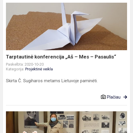
Tarptautinė
konferencija
„Aš
–
Mes
–
Pasaulis“
Tarptautinė konferencija „Aš – Mes – Pasaulis“
Paskelbta: 2020-10-20
Kategorija:
Projektinė veikla
Skirta Č. Sugiharos metams Lietuvoje paminėti.
Plačiau
Svečiuose
pas
Kastuką