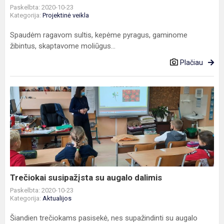
Paskelbta: 2020-10-23
Kategorija:
Projektinė veikla
Spaudėm ragavom sultis, kepėme pyragus, gaminome
žibintus, skaptavome moliūgus...
Plačiau
Trečiokai
susipažįsta
su
augalo
dalimis
Trečiokai susipažįsta su augalo dalimis
Paskelbta: 2020-10-23
Kategorija:
Aktualijos
Šiandien trečiokams pasisekė, nes supažindinti su augalo