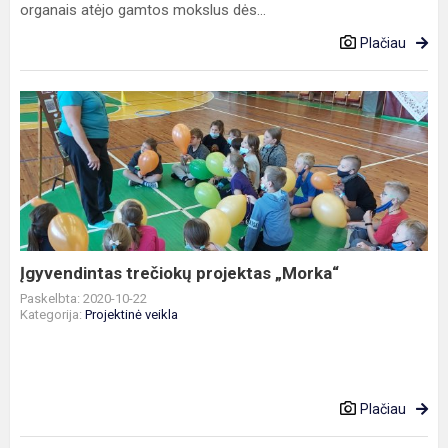
organais atėjo gamtos mokslus dės...
Plačiau
Įgyvendintas
trečiokų
projektas
„Morka“
Įgyvendintas trečiokų projektas „Morka“
Paskelbta: 2020-10-22
Kategorija:
Projektinė veikla
Plačiau