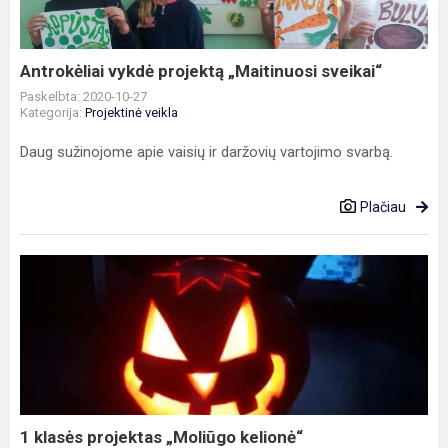
Antrokėliai vykdė projektą „Maitinuosi sveikai“
Paskelbta: 2020-10-27
Kategorija:
Projektinė veikla
Daug sužinojome apie vaisių ir daržovių vartojimo svarbą.
Plačiau
1
klasės
projektas
„Moliūgo
kelionė“
1 klasės projektas „Moliūgo kelionė“