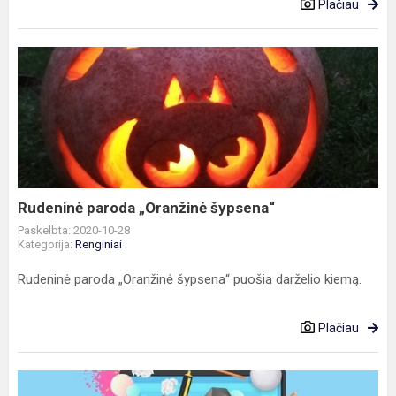
Plačiau
Rudeninė
paroda
„Oranžinė
šypsena“
Rudeninė paroda „Oranžinė šypsena“
Paskelbta: 2020-10-28
Kategorija:
Renginiai
Rudeninė paroda „Oranžinė šypsena“ puošia darželio kiemą.
Plačiau
Informacija