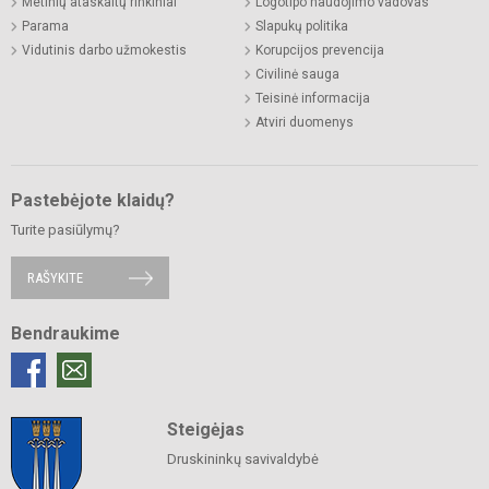
Metinių ataskaitų rinkiniai
Logotipo naudojimo vadovas
Parama
Slapukų politika
Vidutinis darbo užmokestis
Korupcijos prevencija
Civilinė sauga
Teisinė informacija
Atviri duomenys
Pastebėjote klaidų?
Turite pasiūlymų?
RAŠYKITE
Bendraukime
Steigėjas
Druskininkų savivaldybė