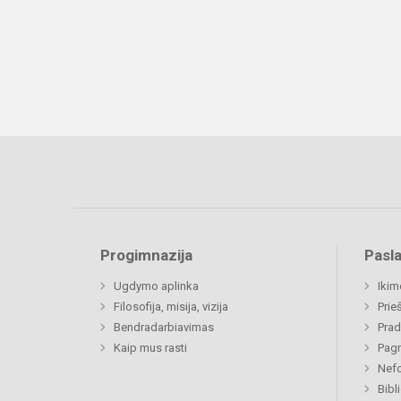
Progimnazija
Pasl
Ugdymo aplinka
Ikim
Filosofija, misija, vizija
Prie
Bendradarbiavimas
Prad
Kaip mus rasti
Pagr
Nefo
Bibl