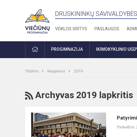
DRUSKININKŲ SAVIVALDYBĖS
VEIKLOS SRITYS
PASLAUGOS
ADMI
PRADŽIA
PROGIMNAZIJA
IKIMOKYKLINIO UG
Titulinis
Naujienos
2019
RSS
Archyvas 2019 lapkritis
Patyriminė
Patyrimi
išvyka
Paskelbta:
į