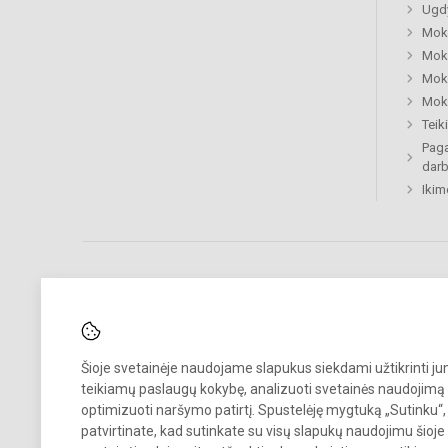
Ugdy
Mok
Moki
Moki
Moki
Tei
Paga
dar
Ikim
Pastebėjote klaidų?
Bend
Šioje svetainėje naudojame slapukus siekdami užtikrinti j
Turite pasiūlymų?
teikiamų paslaugų kokybę, analizuoti svetainės naudojimą 
optimizuoti naršymo patirtį. Spustelėję mygtuką „Sutinku“,
RAŠYKITE
patvirtinate, kad sutinkate su visų slapukų naudojimu šioje