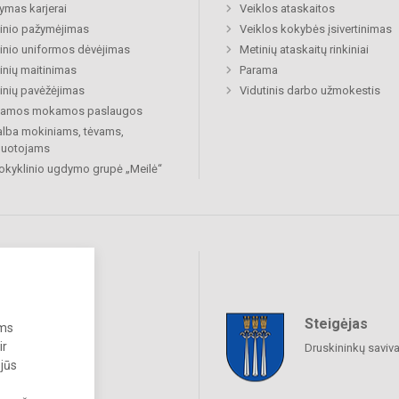
mas karjerai
Veiklos ataskaitos
inio pažymėjimas
Veiklos kokybės įsivertinimas
nio uniformos dėvėjimas
Metinių ataskaitų rinkiniai
nių maitinimas
Parama
nių pavėžėjimas
Vidutinis darbo užmokestis
kiamos mokamos paslaugos
lba mokiniams, tėvams,
buotojams
okyklinio ugdymo grupė „Meilė“
Steigėjas
raukime
ums
ir
Druskininkų saviv
 jūs