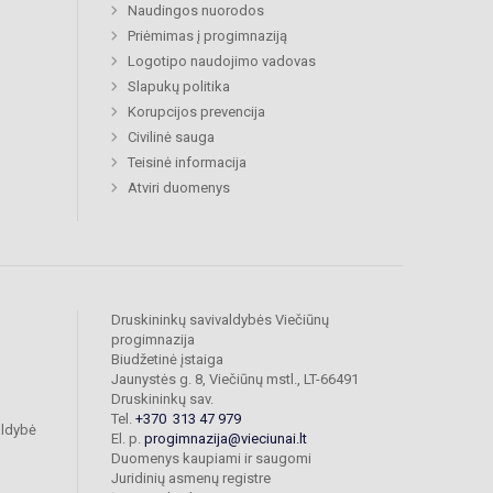
Naudingos nuorodos
Priėmimas į progimnaziją
Logotipo naudojimo vadovas
Slapukų politika
Korupcijos prevencija
Civilinė sauga
Teisinė informacija
Atviri duomenys
Druskininkų savivaldybės Viečiūnų
progimnazija
Biudžetinė įstaiga
Jaunystės g. 8, Viečiūnų mstl., LT-66491
Druskininkų sav.
Tel.
+370 313 47 979
aldybė
El. p.
progimnazija@vieciunai.lt
Duomenys kaupiami ir saugomi
Juridinių asmenų registre