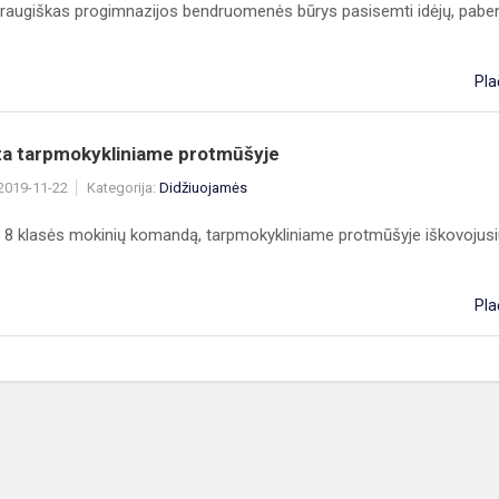
r draugiškas progimnazijos bendruomenės būrys pasisemti idėjų, paben
Pla
ieta tarpmokykliniame protmūšyje
 2019-11-22
Kategorija:
Didžiuojamės
 8 klasės mokinių komandą, tarpmokykliniame protmūšyje iškovojusi
Pla