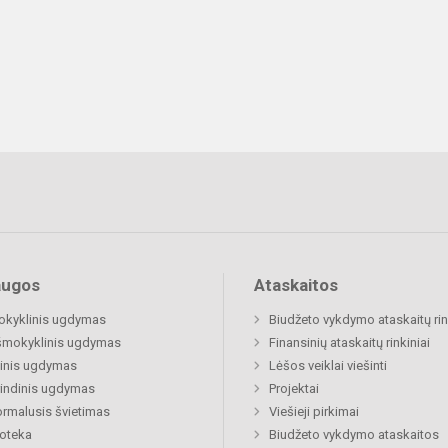
augos
Ataskaitos
okyklinis ugdymas
Biudžeto vykdymo ataskaitų rin
šmokyklinis ugdymas
Finansinių ataskaitų rinkiniai
inis ugdymas
Lėšos veiklai viešinti
indinis ugdymas
Projektai
rmalusis švietimas
Viešieji pirkimai
ioteka
Biudžeto vykdymo ataskaitos