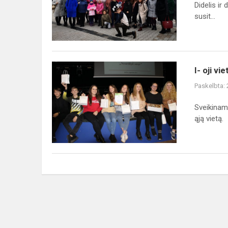
Vilnių
Didelis i
susit...
I-
I- oji v
oji
Paskelbta:
vieta
tarpmokykliniame
Sveikinam
protmūšyje
ąją vietą.