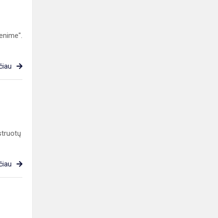
enime".
čiau
struotų
čiau