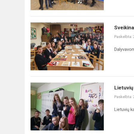
dalyvius
Sveikiname
Sveikin
jaunuosius
Paskelbta:
technologus!
Dalyvavom
Lietuvių
Lietuvių
kalbos
Paskelbta:
dienos
Lietuvių k