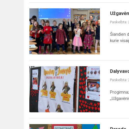
Užgavėnių
Užgavėn
šventė
Paskelbta:
Šiandien 
kurie visaip
Dalyvavome
Dalyvav
,,Užgavėnių
Paskelbta:
dūzgėse
2020"
Progimnaz
Druskininkuose
,,Užgavėni
Paroda