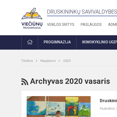
DRUSKININKŲ SAVIVALDYBĖS
VEIKLOS SRITYS
PASLAUGOS
ADMI
PRADŽIA
PROGIMNAZIJA
IKIMOKYKLINIO UG
Titulinis
Naujienos
2020
RSS
Archyvas 2020 vasaris
Druskininkų
Druskini
savivaldybės
Paskelbta:
mokinių