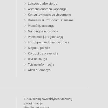
Laisvos darbo vietos
Asmens duomenų apsauga
Konsultavimasis su visuomene
Dažniausiai užduodami klausimai
Pranešėjų apsauga
Naudingos nuorodos
Priėmimas į progimnaziją
Logotipo naudojimo vadovas
Slapukų politika
Korupcijos prevencija
Civilinė sauga
Teisinė informacija
Atviri duomenys
Druskininkų savivaldybės Viečiūnų
progimnazija
Biudžetinė įstaiga