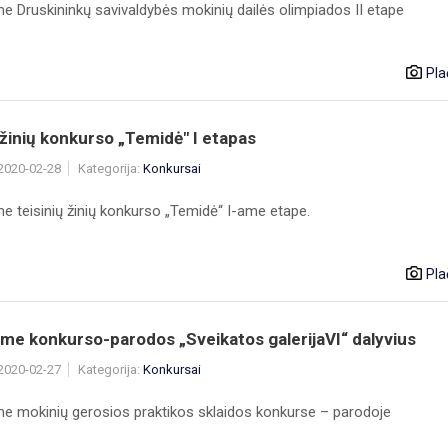
e Druskininkų savivaldybės mokinių dailės olimpiados II etape
Pla
 žinių konkurso „Temidė" I etapas
 2020-02-28
Kategorija:
Konkursai
e teisinių žinių konkurso „Temidė“ I-ame etape.
Pla
me konkurso-parodos „Sveikatos galerijaVI“ dalyvius
 2020-02-27
Kategorija:
Konkursai
e mokinių gerosios praktikos sklaidos konkurse – parodoje