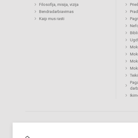
Filosofija, misija, vizija
Prie
Bendradarbiavimas
Prad
Kaip mus rasti
Pagr
Nefo
Bibl
Ugdy
Mok
Moki
Moki
Moki
Tei
Paga
dar
Ikim