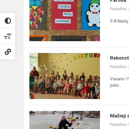
Paroda
Paskelbta:
5-8 klasi
Rekonstruotų
Rekonst
patalpų
Paskelbta:
atidarymo
renginys
Vasario 19
pata...
Mažieji
Mažieji 
sveikino
Paskelbta:
miestelio