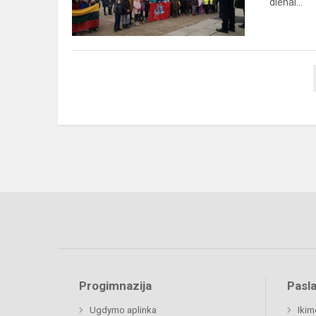
dienai...
„Švęskime
laisv...
Progimnazija
Pasl
Ugdymo aplinka
Ikim