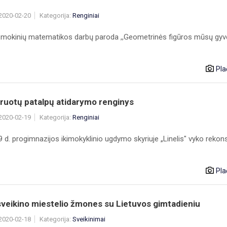
 2020-02-20
Kategorija:
Renginiai
ų mokinių matematikos darbų paroda ,,Geometrinės figūros mūsų gyv
Pla
ruotų patalpų atidarymo renginys
 2020-02-19
Kategorija:
Renginiai
 d. progimnazijos ikimokyklinio ugdymo skyriuje „Linelis" vyko rekon
Pla
sveikino miestelio žmones su Lietuvos gimtadieniu
 2020-02-18
Kategorija:
Sveikinimai