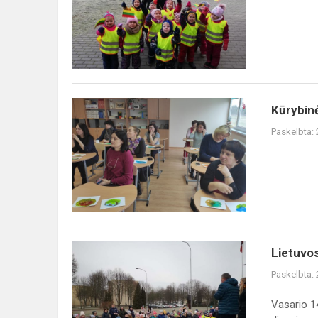
žmones
su
Lietuvos
gimtadieniu
Kūrybinės
Kūrybin
dirbtuvės
Paskelbta:
„Emocinių
kompetencijų
ugdymas
per
netr...
Lietuvos
Lietuvos
valstybės
Paskelbta:
atkūrimo
dienos
Vasario 14
renginys