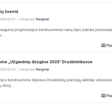
ių šventė
 2020-02-25
Kategorija:
Renginiai
dauguma progimnazijos bendruomenės narių tapo įvairiais personaža
...
Pla
ome ,,Užgavėnių dūzgėse 2020" Druskininkuose
 2020-02-24
Kategorija:
Renginiai
ijos bendruomenė dalyvavo Druskininkų pramogų aikštėje vykusiose
ų dūzg...
Pla