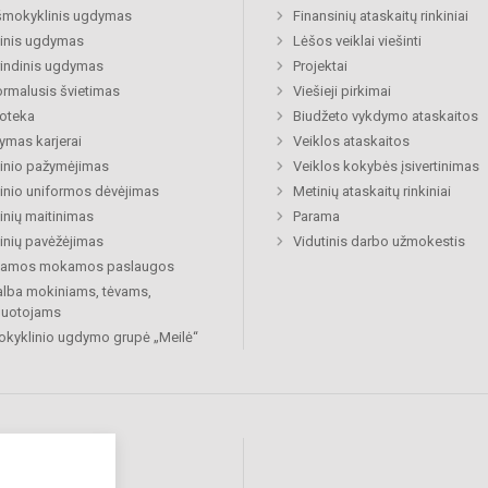
šmokyklinis ugdymas
Finansinių ataskaitų rinkiniai
inis ugdymas
Lėšos veiklai viešinti
indinis ugdymas
Projektai
rmalusis švietimas
Viešieji pirkimai
ioteka
Biudžeto vykdymo ataskaitos
mas karjerai
Veiklos ataskaitos
inio pažymėjimas
Veiklos kokybės įsivertinimas
nio uniformos dėvėjimas
Metinių ataskaitų rinkiniai
nių maitinimas
Parama
nių pavėžėjimas
Vidutinis darbo užmokestis
kiamos mokamos paslaugos
lba mokiniams, tėvams,
buotojams
okyklinio ugdymo grupė „Meilė“