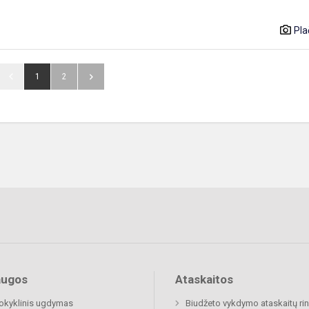
Pla
1
2
augos
Ataskaitos
okyklinis ugdymas
Biudžeto vykdymo ataskaitų rin