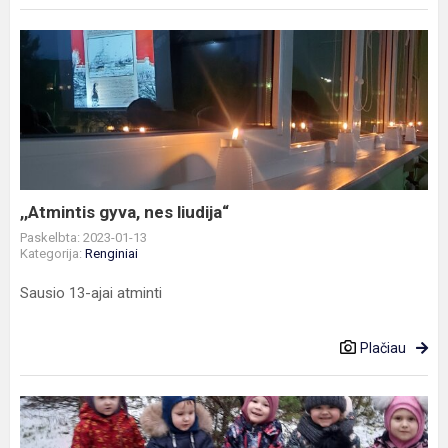
,,Atmintis
gyva,
nes
liudija“
,,Atmintis gyva, nes liudija“
Paskelbta: 2023-01-13
Kategorija:
Renginiai
Sausio 13-ajai atminti
Plačiau
Žvėreliai
žiemą