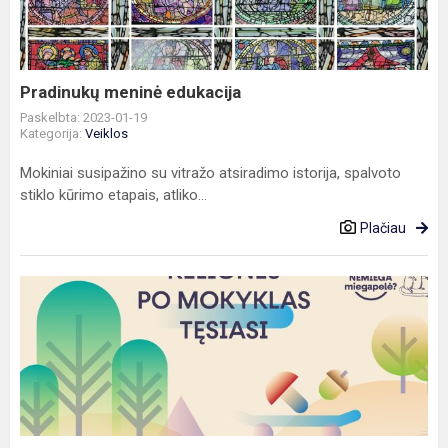
Pradinukų meninė edukacija
Paskelbta: 2023-01-19
Kategorija:
Veiklos
Mokiniai susipažino su vitražo atsiradimo istorija, spalvoto
stiklo kūrimo etapais, atliko...
Plačiau
Interaktyvi
pamoka
„Kodėl
nemiega
miegapelė?“