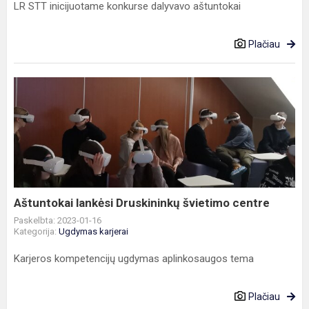
LR STT inicijuotame konkurse dalyvavo aštuntokai
Plačiau
Aštuntokai
lankėsi
Druskininkų
švietimo
centre
Aštuntokai lankėsi Druskininkų švietimo centre
Paskelbta: 2023-01-16
Kategorija:
Ugdymas karjerai
Karjeros kompetencijų ugdymas aplinkosaugos tema
Plačiau