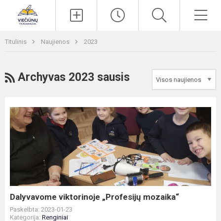
Paieška
Men
Titulinis
Naujienos
2023
RSS
Archyvas 2023 sausis
Dalyvavome
viktorinoje
„Profesijų
mozaika“
Dalyvavome viktorinoje „Profesijų mozaika“
Paskelbta: 2023-01-23
Kategorija:
Renginiai