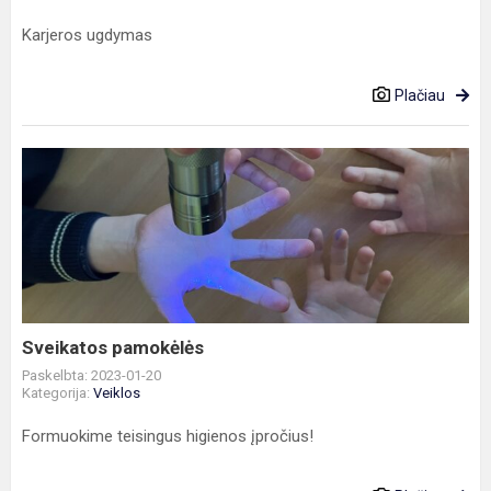
Karjeros ugdymas
Plačiau
Sveikatos
pamokėlės
Sveikatos pamokėlės
Paskelbta: 2023-01-20
Kategorija:
Veiklos
Formuokime teisingus higienos įpročius!