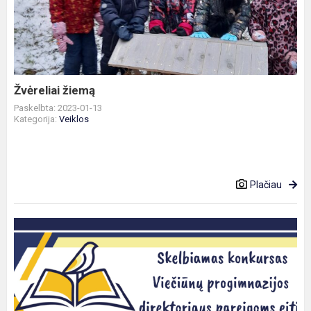
Žvėreliai žiemą
Paskelbta: 2023-01-13
Kategorija:
Veiklos
Plačiau
Skelbiamas
konkursas
Druskininkų
savivaldybės
Viečiūnų
prog...