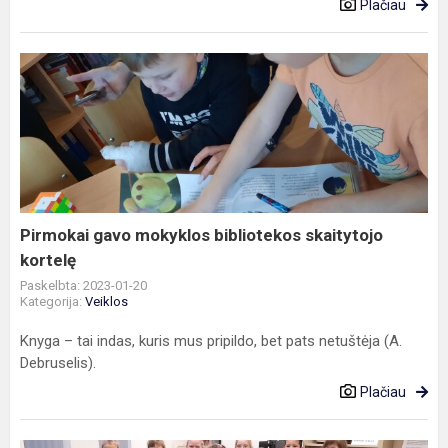
Plačiau
Pirmokai
gavo
mokyklos
bibliotekos
skaitytojo
kortelę
Pirmokai gavo mokyklos bibliotekos skaitytojo
kortelę
Paskelbta: 2023-01-20
Kategorija:
Veiklos
Knyga – tai indas, kuris mus pripildo, bet pats netuštėja (A.
Debruselis).
Plačiau