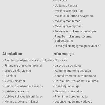
Biblioteka
Ugdymas karjerai
Mokinio pažymėjimas
Mokinio uniformos dėvėjimas
Mokinių maitinimas
Mokinių pavėžėjimas
Teikiamos mokamos paslaugos
Pagalba mokiniams, tėvams,
darbuotojams
Ikimokyklinio ugdymo grupė „Meilė“
Ataskaitos
Informacija
Biudžeto vykdymo ataskaitų rinkiniai
Nuorodos
Finansinių ataskaitų rinkiniai
Laisvos darbo vietos
Lėšos veiklai viešinti
Asmens duomenų apsauga
Projektai
Konsultavimasis su visuomene
Viešieji pirkimai
Dažniausiai užduodami klausimai
Biudžeto vykdymo ataskaitos
Pranešėjų apsauga
Veiklos ataskaitos
Naudingos nuorodos
Veiklos kokybės įsivertinimas
Priėmimas į progimnaziją
Metinių ataskaitų rinkiniai
Logotipo naudojimo vadovas