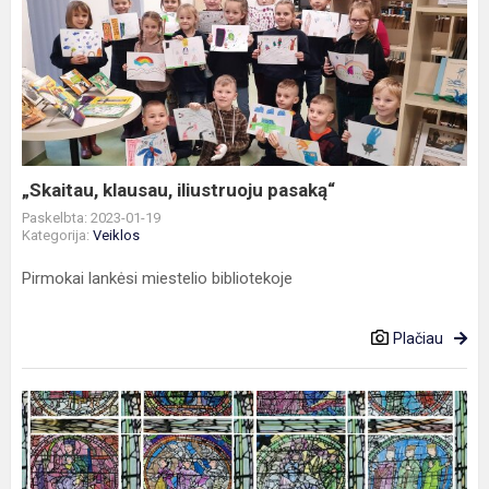
„Skaitau,
klausau,
iliustruoju
pasaką“
„Skaitau, klausau, iliustruoju pasaką“
Paskelbta: 2023-01-19
Kategorija:
Veiklos
Pirmokai lankėsi miestelio bibliotekoje
Plačiau
Pradinukų
meninė
edukacija