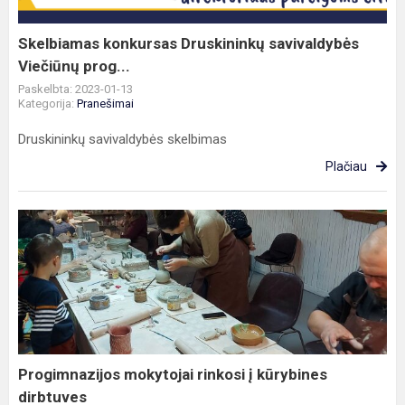
Skelbiamas konkursas Druskininkų savivaldybės
Viečiūnų prog...
Paskelbta: 2023-01-13
Kategorija:
Pranešimai
Druskininkų savivaldybės skelbimas
Plačiau
Progimnazijos
mokytojai
rinkosi
į
kūrybines
dirbtuves
Progimnazijos mokytojai rinkosi į kūrybines
dirbtuves