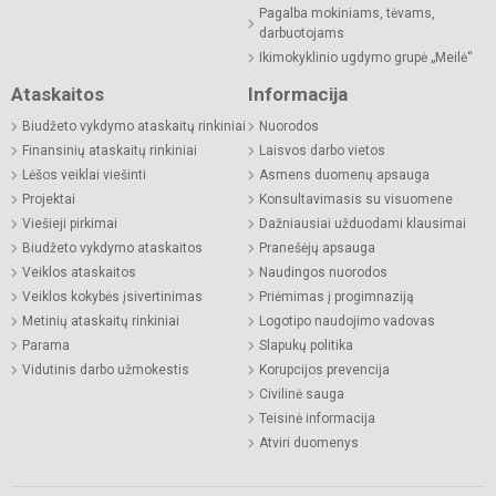
Pagalba mokiniams, tėvams,
darbuotojams
Ikimokyklinio ugdymo grupė „Meilė“
Ataskaitos
Informacija
Biudžeto vykdymo ataskaitų rinkiniai
Nuorodos
Finansinių ataskaitų rinkiniai
Laisvos darbo vietos
Lėšos veiklai viešinti
Asmens duomenų apsauga
Projektai
Konsultavimasis su visuomene
Viešieji pirkimai
Dažniausiai užduodami klausimai
Biudžeto vykdymo ataskaitos
Pranešėjų apsauga
Veiklos ataskaitos
Naudingos nuorodos
Veiklos kokybės įsivertinimas
Priėmimas į progimnaziją
Metinių ataskaitų rinkiniai
Logotipo naudojimo vadovas
Parama
Slapukų politika
Vidutinis darbo užmokestis
Korupcijos prevencija
Civilinė sauga
Teisinė informacija
Atviri duomenys