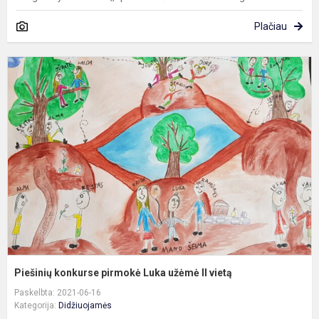
Plačiau
P
k
p
L
u
II
v
Piešinių konkurse pirmokė Luka užėmė II vietą
Paskelbta: 2021-06-16
Kategorija:
Didžiuojamės