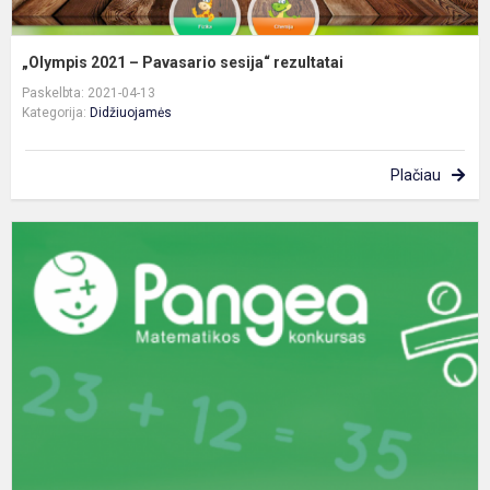
„Olympis 2021 – Pavasario sesija“ rezultatai
Paskelbta: 2021-04-13
Kategorija:
Didžiuojamės
Plačiau
T
m
k
„
2
II
e