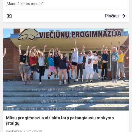
,Mano šeimos medis"
Plačiau
M
p
a
t
p
m
į
Mūsų progimnazija atrinkta tarp pažangiausių mokymo
įstaigų
Paskelbta: 2021-06-08