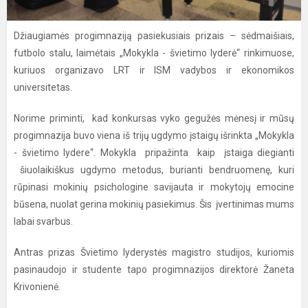
Džiaugiamės progimnaziją pasiekusiais prizais – sėdmaišiais,
futbolo stalu, laimėtais „Mokykla - švietimo lyderė“ rinkimuose,
kuriuos organizavo LRT ir ISM vadybos ir ekonomikos
universitetas.
Norime priminti, kad konkursas vyko gegužės mėnesį ir mūsų
progimnazija buvo viena iš trijų ugdymo įstaigų išrinkta „Mokykla
- švietimo lydere“. Mokykla pripažinta kaip įstaiga diegianti
šiuolaikiškus ugdymo metodus, burianti bendruomenę, kuri
rūpinasi mokinių psichologine savijauta ir mokytojų emocine
būsena, nuolat gerina mokinių pasiekimus. Šis įvertinimas mums
labai svarbus.
Antras prizas Švietimo lyderystės magistro studijos, kuriomis
pasinaudojo ir studente tapo progimnazijos direktorė Žaneta
Krivonienė.