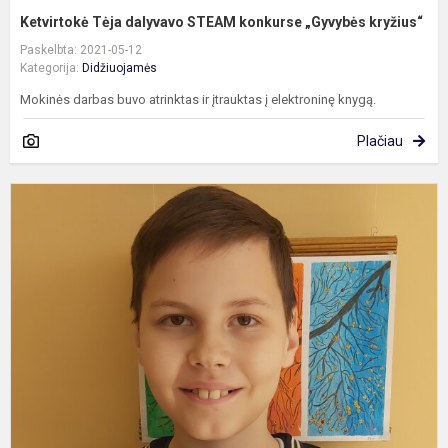
Ketvirtokė Tėja dalyvavo STEAM konkurse „Gyvybės kryžius“
Paskelbta: 2021-05-12
Kategorija:
Didžiuojamės
Mokinės darbas buvo atrinktas ir įtrauktas į elektroninę knygą.
Plačiau
A
k
e