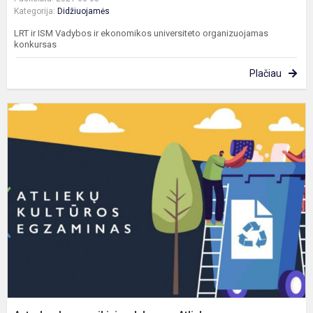
Kategorija:
Didžiuojamės
LRT ir ISM Vadybos ir ekonomikos universiteto organizuojamas
konkursas
Plačiau
A
I
p
s
„
k