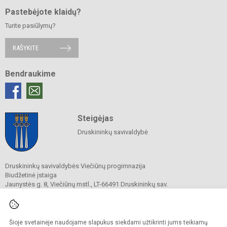
Pastebėjote klaidų?
Turite pasiūlymų?
RAŠYKITE
Bendraukime
Steigėjas
Druskininkų savivaldybė
Druskininkų savivaldybės Viečiūnų progimnazija
Biudžetinė įstaiga
Jaunystės g. 8, Viečiūnų mstl., LT-66491 Druskininkų sav.
Tel.
+370 313 47 979
El. p.
progimnazija@vieciunai.lt
Duomenys kaupiami ir saugomi
Juridinių asmenų registre
Šioje svetainėje naudojame slapukus siekdami užtikrinti jums teikiamų