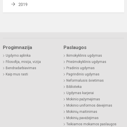
2019
Progimnazija
Paslaugos
Ugdymo aplinka
Ikimokyklinis ugdymas
Filosofija, misija, vizija
Priešmokyklinis ugdymas
Bendradarbiavimas
Pradinis ugdymas
Kaip mus rasti
Pagrindinis ugdymas
Neformalusis švietimas
Biblioteka
Ugdymas karjerai
Mokinio pažymėjimas
Mokinio uniformos dėvėjimas
Mokinių maitinimas
Mokinių pavėžėjimas
Teikiamos mokamos paslaugos