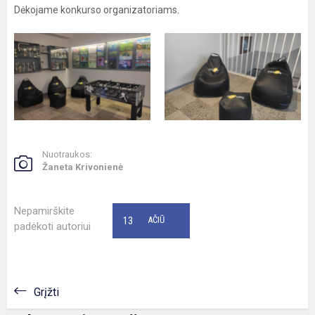
Dėkojame konkurso organizatoriams.
Nuotraukos:
Žaneta Krivonienė
Nepamirškite
13
AČIŪ
padėkoti autoriui
Grįžti