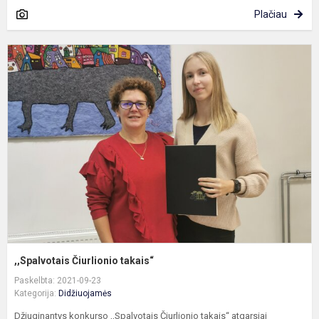
Plačiau
,
Č
t
,,Spalvotais Čiurlionio takais“
Paskelbta: 2021-09-23
Kategorija:
Didžiuojamės
Džiuginantys konkurso ,,Spalvotais Čiurlionio takais“ atgarsiai