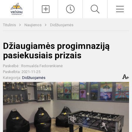
Paieška
Men
Titulinis
Naujienos
Didžiuojamės
Džiaugiamės progimnaziją
pasiekusiais prizais
Paskelbė : Romualda Fedorenkienė
Paskelbta: 2021-11-25
Kategorija:
Didžiuojamės