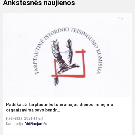
Ankstesnės naujienos
P
u
T
t
d
m
o
Padėka už Tarptautinės tolerancijos dienos minėjimo
organizavimą savo bendr...
Paskelbta: 2021-11-24
Kategorija:
Didžiuojamės