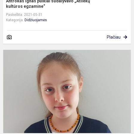
Antrokas Ignas puikiai sudalyvavo „Atliekų
kultūros egzamine“
Paskelbta: 2021-05-31
Kategorija:
Didžiuojamės
Plačiau
K
T
d
S
k
„
k