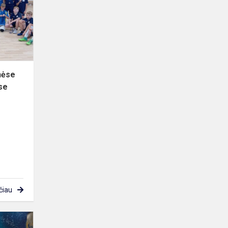
futbolo
varžybose
nėse
se
čiau
Dalyvavome