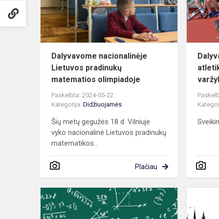
matematios
olim...
Dalyvavome nacionalinėje
Dalyv
Lietuvos pradinukų
atlet
matematios olimpiadoje
varž
Paskelbta: 2024-05-22
Paskelb
Kategorija:
Didžiuojamės
Kategor
Šių metų gegužės 18 d. Vilniuje
Sveiki
vyko nacionalinė Lietuvos pradinukų
matematikos...
Plačiau
Savivaldybė
5–
8