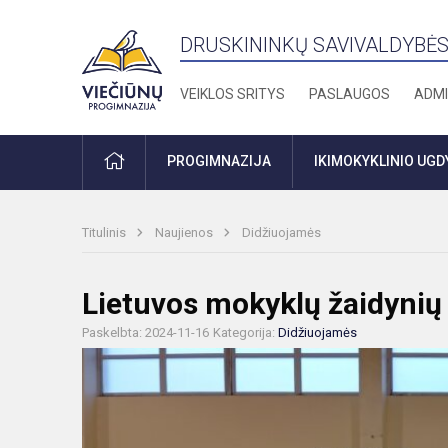
DRUSKININKŲ SAVIVALDYBĖS
VEIKLOS SRITYS
PASLAUGOS
ADMI
PRADŽIA
PROGIMNAZIJA
IKIMOKYKLINIO UG
Titulinis
Naujienos
Didžiuojamės
Lietuvos mokyklų žaidynių
Paskelbta: 2024-11-16
Kategorija:
Didžiuojamės