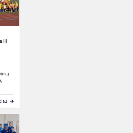
užimta
III
vieta
 III
ninkų
lų
čiau
Dalyvavome
tarpmokyklinėse
berniukų