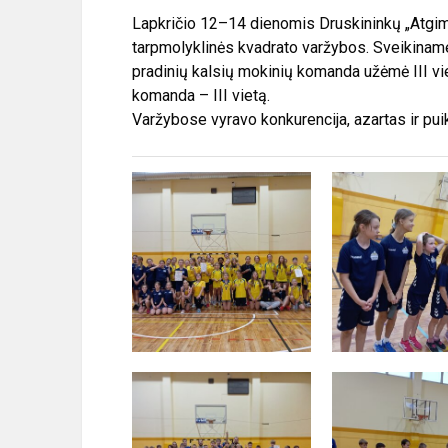
Lapkričio 12–14 dienomis Druskininkų „Atgi
tarpmolyklinės kvadrato varžybos. Sveikinam
pradinių kalsių mokinių komanda užėmė III vie
komanda – III vietą.
Varžybose vyravo konkurencija, azartas ir pu