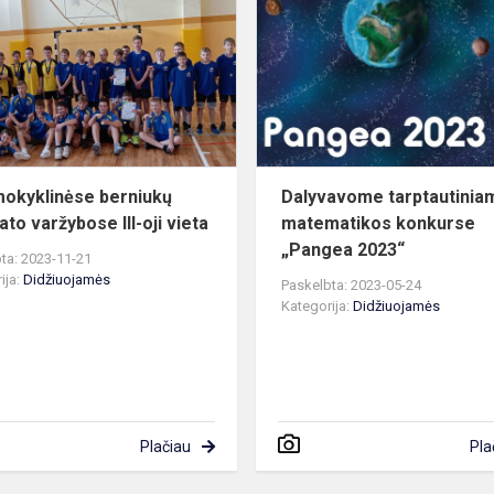
berniukų
kvadrato
nėse
varžybose
III-
oji
vieta
okyklinėse berniukų
Dalyvavome tarptautinia
to varžybose III-oji vieta
matematikos konkurse
„Pangea 2023“
ta: 2023-11-21
ija:
Didžiuojamės
Paskelbta: 2023-05-24
Kategorija:
Didžiuojamės
Plačiau
Pla