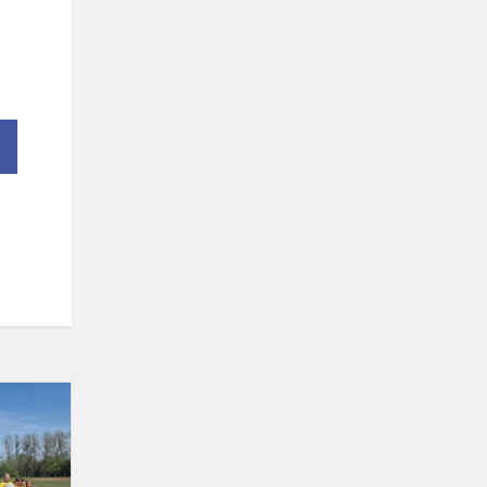
Savivaldybės
pradinukų
trikovės
varžybose