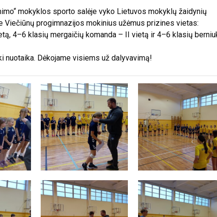
mimo“ mokyklos sporto salėje vyko Lietuvos mokyklų žaidynių
e Viečiūnų progimnazijos mokinius užėmus prizines vietas:
tą, 4–6 klasių mergaičių komanda – II vietą ir 4–6 klasių berniu
iki nuotaika. Dėkojame visiems už dalyvavimą!