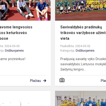
varžybose
avome lengvosios
Savivaldybės pradinukų
ikos keturkovės
trikovės varžybose užimta
ybose
vieta
ta: 2024-05-03
Paskelbta: 2024-05-02
ija:
Didžiuojamės
Kategorija:
Didžiuojamės
name prizininkus!
Praėjusią savaitę vyko Druski
savivaldybės Lietuvos mokyk
žaidynių lengvo...
Plačiau
Pla
s
Padėka
progimnazijos
bendruomenei