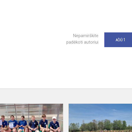
Nepamirškite
1
AČIŪ
padėkoti autoriui
e
Dalyvavome
e
lengvosios
atletikos
keturkovės