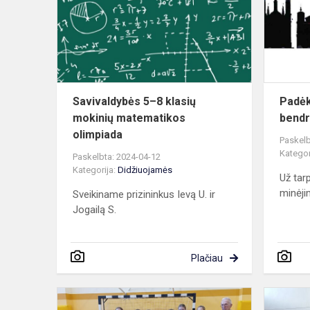
klasių
mokinių
matematiko
olimpiada
Savivaldybės 5–8 klasių
Padėk
mokinių matematikos
bend
olimpiada
Paskelb
Kategor
Paskelbta: 2024-04-12
Kategorija:
Didžiuojamės
Už tar
minėj
Sveikiname prizininkus Ievą U. ir
Jogailą S.
Plačiau
Šauni