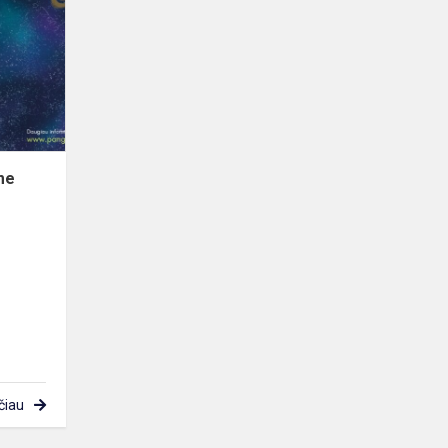
tarptautiniame
matematikos
konkurse
„Pangea
2023...
me
čiau