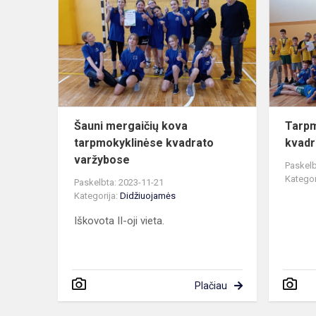
mergaičių
kova
tarpmokykli
kvadrato
varžybose
Šauni mergaičių kova
Tarpm
tarpmokyklinėse kvadrato
kvadra
varžybose
Paskelb
Kategor
Paskelbta: 2023-11-21
Kategorija:
Didžiuojamės
Iškovota II-oji vieta.
Plačiau