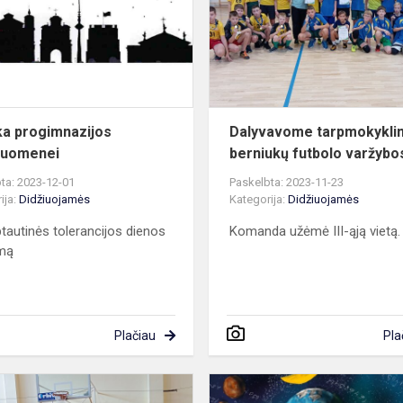
s
a progimnazijos
Dalyvavome tarpmokykli
ruomenei
berniukų futbolo varžybo
ta: 2023-12-01
Paskelbta: 2023-11-23
ija:
Didžiuojamės
Kategorija:
Didžiuojamės
ptautinės tolerancijos dienos
Komanda užėmė III-ąją vietą.
imą
Plačiau
Pla
Tarpmokyklinėse