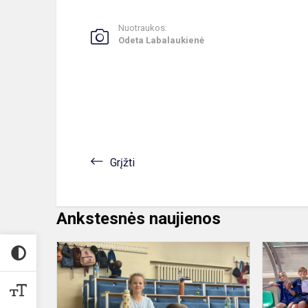
Nuotraukos:
Odeta Labalaukienė
Grįžti
Ankstesnės naujienos
Dalyvavom
nacionalinėj
Lietuvos
pradinukų