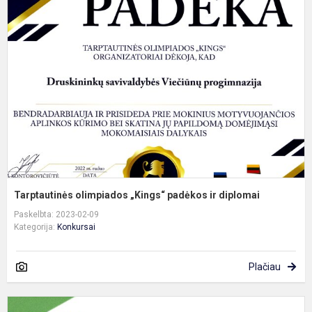
o
„
p
ir
d
Tarptautinės olimpiados „Kings“ padėkos ir diplomai
Paskelbta: 2023-02-09
Kategorija:
Konkursai
Plačiau
L