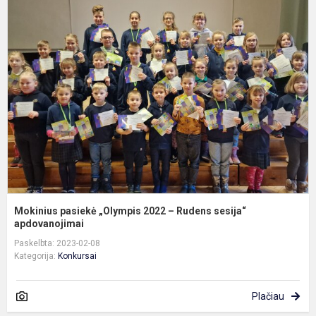
M
p
„
2
–
R
s
a
Mokinius pasiekė „Olympis 2022 – Rudens sesija“
apdovanojimai
Paskelbta: 2023-02-08
Kategorija:
Konkursai
Plačiau