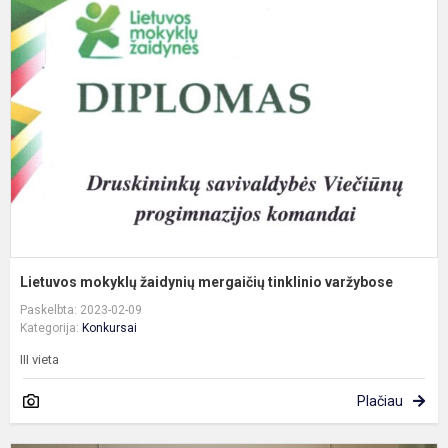
m
ž
m
t
v
Lietuvos mokyklų žaidynių mergaičių tinklinio varžybose
Paskelbta: 2023-02-09
Kategorija:
Konkursai
III vieta
Plačiau