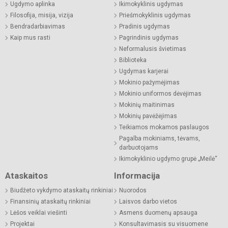
Ugdymo aplinka
Ikimokyklinis ugdymas
Filosofija, misija, vizija
Priešmokyklinis ugdymas
Bendradarbiavimas
Pradinis ugdymas
Kaip mus rasti
Pagrindinis ugdymas
Neformalusis švietimas
Biblioteka
Ugdymas karjerai
Mokinio pažymėjimas
Mokinio uniformos dėvėjimas
Mokinių maitinimas
Mokinių pavėžėjimas
Teikiamos mokamos paslaugos
Pagalba mokiniams, tėvams,
darbuotojams
Ikimokyklinio ugdymo grupė „Meilė“
Ataskaitos
Informacija
Biudžeto vykdymo ataskaitų rinkiniai
Nuorodos
Finansinių ataskaitų rinkiniai
Laisvos darbo vietos
Lėšos veiklai viešinti
Asmens duomenų apsauga
Projektai
Konsultavimasis su visuomene