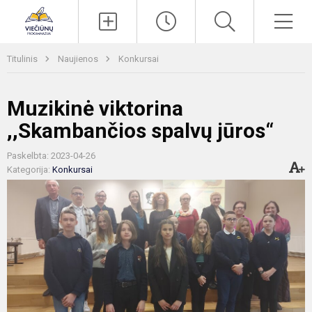
Paieška
Men
Titulinis
Naujienos
Konkursai
Muzikinė viktorina
,,Skambančios spalvų jūros“
Paskelbta: 2023-04-26
Kategorija:
Konkursai