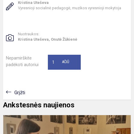
Kristina Uteševa
Vyresnioji socialinė pedagogė, muzikos vyresnioji mokytoja
Nuotraukos:
Kristina Uteševa, Onutė Žūkienė
Nepamirškite
1
AČIŪ
padėkoti autoriui
Grįžti
Ankstesnės naujienos
L
p
m