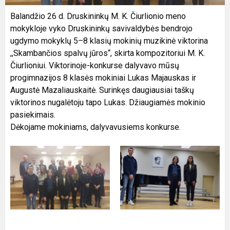
Balandžio 26 d. Druskininkų M. K. Čiurlionio meno
mokykloje vyko Druskininkų savivaldybės bendrojo
ugdymo mokyklų 5–8 klasių mokinių muzikinė viktorina
,,Skambančios spalvų jūros“, skirta kompozitoriui M. K.
Čiurlioniui. Viktorinoje-konkurse dalyvavo mūsų
progimnazijos 8 klasės mokiniai Lukas Majauskas ir
Augustė Mazaliauskaitė. Surinkęs daugiausiai taškų
viktorinos nugalėtoju tapo Lukas. Džiaugiamės mokinio
pasiekimais.
Dėkojame mokiniams, dalyvavusiems konkurse.