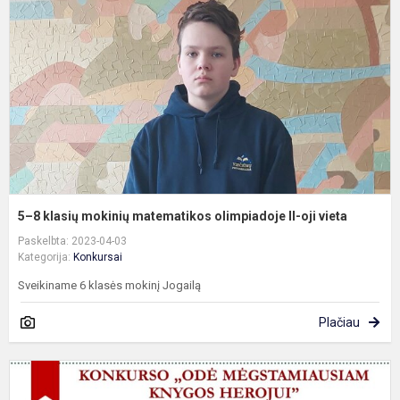
m
m
o
II
oj
v
5–8 klasių mokinių matematikos olimpiadoje II-oji vieta
Paskelbta: 2023-04-03
Kategorija:
Konkursai
Sveikiname 6 klasės mokinį Jogailą
Plačiau
L
k