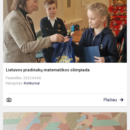
o
Lietuvos pradinukų matematikos olimpiada
Paskelbta: 2023-04-06
Kategorija:
Konkursai
Plačiau
5
8
k