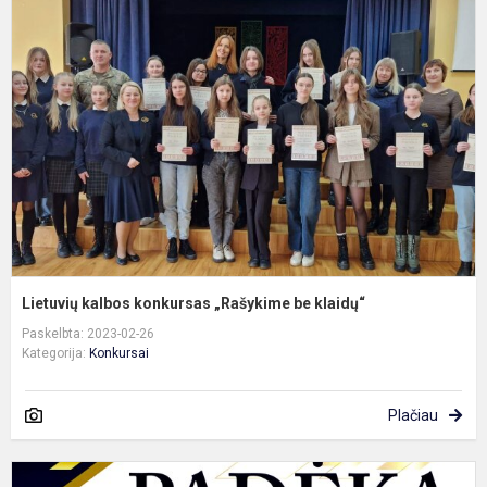
k
k
„
b
k
Lietuvių kalbos konkursas „Rašykime be klaidų“
Paskelbta: 2023-02-26
Kategorija:
Konkursai
Plačiau
T