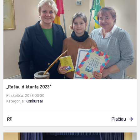
d
2
„Rašau diktantą 2023“
Paskelbta: 2023-03-30
Kategorija:
Konkursai
Plačiau
L