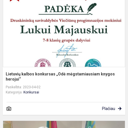
k
„
m
k
h
Lietuvių kalbos konkursas „Odė mėgstamiausiam knygos
herojui“
Paskelbta: 2023-04-02
Kategorija:
Konkursai
Plačiau
„