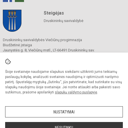
Steigėjas
Druskininkų savivaldybė
Druskininkų savivaldybės Viečiūnų progimnazija
Biudžetinė įstaiga
Jaunystės g. 8, Viečiūnų mstl., LT-66491 Druskininkų sav.
Tel.
+370 313 47 979
El. p.
progimnazija@vieciunai.lt
Duomenys kaupiami ir saugomi
Juridinių asmenų registre
Šioje svetainėje naudojame slapukus siekdami užtikrinti jums teikiamų
Įstaigos kodas 190108418
paslaugų kokybę, analizuoti svetainės naudojimą ir optimizuoti naršymo
El. pristatymo dėžutės adresas 190108418
patirtį. Spustelėję mygtuką „Sutinku“, jūs patvirtinate, kad sutinkate su visų
slapukų naudojimu šioje svetainėje. Jei norite atšaukti arba pakeisti savo
sutikimus, prašome apsilankyti
slapukų valdymo puslapyje
.
© 2019. Druskininkų savivaldybės Viečiūnų progimnazija. Visos teisės saugomos.
Kopijuoti turinį be raštiško progimnazijos sutikimo griežtai draudžiama.
NUSTATYMAI
Prieinamumo paraiška
Slapukų valdymas
Sumanus būdas atnaujinti
NESUTINKU
mokyklos interneto