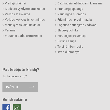
Viešieji pirkimai
Dažniausiai užduodami klausimai
Biudžeto vykdymo ataskaitos
Pranešėjų apsauga
Veiklos ataskaitos
Naudingos nuorodos
Veiklos kokybės įsivertinimas
Priėmimas į progimnaziją
Metinių ataskaitų rinkiniai
Logotipo naudojimo vadovas
Parama
Slapukų politika
Vidutinis darbo užmokestis
Korupcijos prevencija
Civilinė sauga
Teisinė informacija
Atviri duomenys
Pastebėjote klaidų?
Turite pasiūlymų?
RAŠYKITE
Bendraukime