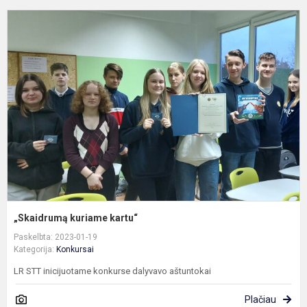
„
k
k
„Skaidrumą kuriame kartu“
Paskelbta: 2023-01-19
Kategorija:
Konkursai
LR STT inicijuotame konkurse dalyvavo aštuntokai
Plačiau