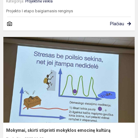
Kategorija:
Projektinė veikla
Projekto I etapo baigiamasis renginys
Plačiau
M
s
s
m
e
k
Mokymai, skirti stiprinti mokyklos emocinę kultūrą