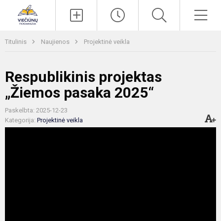
Paieška
Men
Titulinis
Naujienos
Projektinė veikla
Respublikinis projektas
„Žiemos pasaka 2025“
Paskelbta: 2025-12-23
Kategorija:
Projektinė veikla