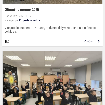
Olimpinis mėnuo 2025
Paskelbta: 2025-10-29
Kategorija:
Projektinė veikla
Visą spalio mėnesį 1–4 klasių mokiniai dalyvavo Olimpinio mėnesio
veiklose.
Plačiau
S
S
T
A
S
p