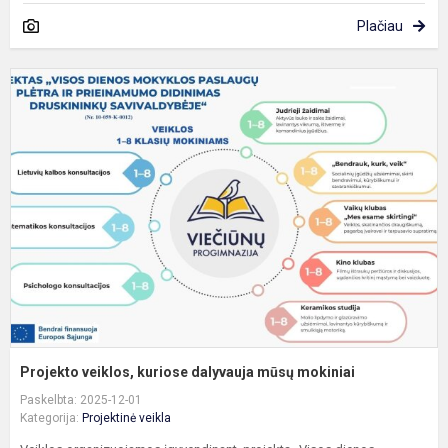
Plačiau
P
v
k
d
m
m
Projekto veiklos, kuriose dalyvauja mūsų mokiniai
Paskelbta: 2025-12-01
Kategorija:
Projektinė veikla