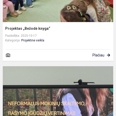
Projektas „Bežodė knyga“
Paskelbta: 2025-10-17
Kategorija:
Projektinė veikla
Plačiau
M
g
ž
a
s
m
s