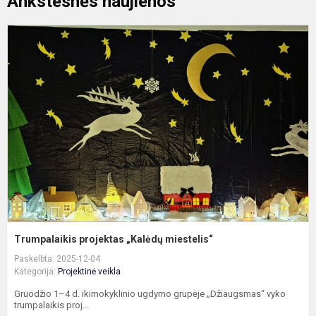
Ankstesnės naujienos
T
p
„
m
Trumpalaikis projektas „Kalėdų miestelis“
Paskelbta: 2025-12-04
Kategorija:
Projektinė veikla
Gruodžio 1–4 d. ikimokyklinio ugdymo grupėje „Džiaugsmas“ vyko
trumpalaikis proj...