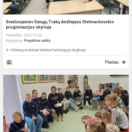
Svečiuojamės Senųjų Trakų Andžejaus Stelmachovskio
progimnazijos skyriuje
Paskelbta: 2025-10-23
Kategorija:
Projektinė veikla
3–4 klasių mokiniai lankėsi turiningoje išvykoje.
Plačiau
P
„
k