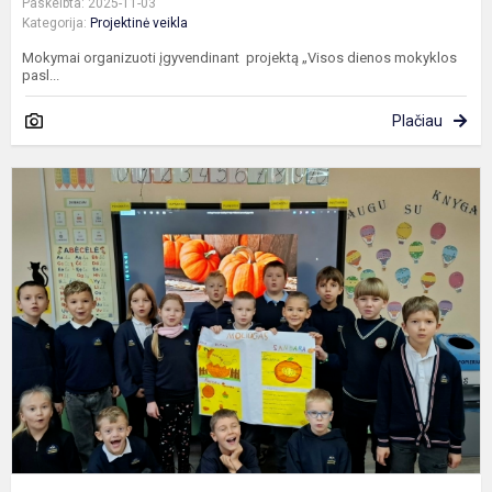
Paskelbta: 2025-11-03
Kategorija:
Projektinė veikla
Mokymai organizuoti įgyvendinant projektą „Visos dienos mokyklos
pasl...
Plačiau
R
g
k
d
g