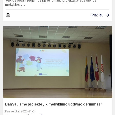
Veiklos organizuojamos įgyvendinant projektą „Visos dienos
mokyklos p...
Plačiau
D
p
„
u
g
Dalyvaujame projekte „Ikimokyklinio ugdymo gerinimas“
Paskelbta: 2025-11-04