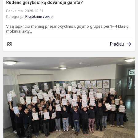
Rudens gėrybės: ką dovanoja gamta?
Paskelbta: 2025-10-31
Kategorija:
Projektinė veikla
Visą lapkričio mėnesį priešmokyklinio ugdymo grupės bei 1–4 klasių
mokiniai akty...
Plačiau
O
m
2