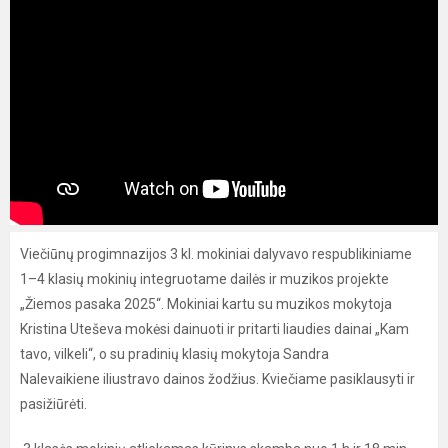
Viečiūnų progimnazijos 3 kl. mokiniai dalyvavo respublikiniame
1–4 klasių mokinių integruotame dailės ir muzikos projekte
„Žiemos pasaka 2025“. Mokiniai kartu su muzikos mokytoja
Kristina Uteševa mokėsi dainuoti ir pritarti liaudies dainai „Kam
tavo, vilkeli“, o su pradinių klasių mokytoja Sandra
Nalevaikiene iliustravo dainos žodžius. Kviečiame pasiklausyti ir
pasižiūrėti.