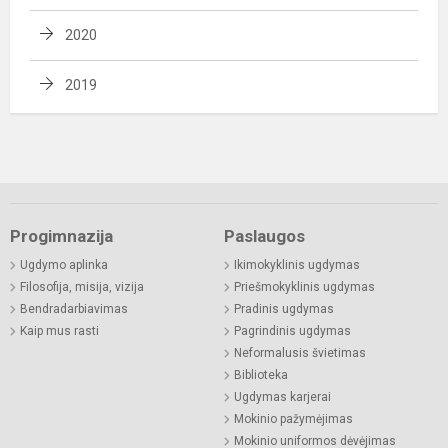
2020
2019
Progimnazija
Paslaugos
Ugdymo aplinka
Ikimokyklinis ugdymas
Filosofija, misija, vizija
Priešmokyklinis ugdymas
Bendradarbiavimas
Pradinis ugdymas
Kaip mus rasti
Pagrindinis ugdymas
Neformalusis švietimas
Biblioteka
Ugdymas karjerai
Mokinio pažymėjimas
Mokinio uniformos dėvėjimas