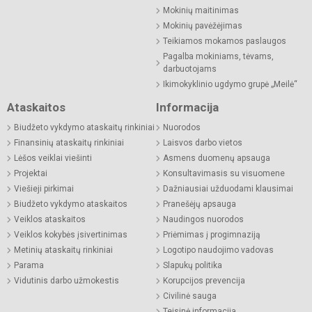
Mokinių maitinimas
Mokinių pavėžėjimas
Teikiamos mokamos paslaugos
Pagalba mokiniams, tėvams,
darbuotojams
Ikimokyklinio ugdymo grupė „Meilė“
Ataskaitos
Informacija
Biudžeto vykdymo ataskaitų rinkiniai
Nuorodos
Finansinių ataskaitų rinkiniai
Laisvos darbo vietos
Lėšos veiklai viešinti
Asmens duomenų apsauga
Projektai
Konsultavimasis su visuomene
Viešieji pirkimai
Dažniausiai užduodami klausimai
Biudžeto vykdymo ataskaitos
Pranešėjų apsauga
Veiklos ataskaitos
Naudingos nuorodos
Veiklos kokybės įsivertinimas
Priėmimas į progimnaziją
Metinių ataskaitų rinkiniai
Logotipo naudojimo vadovas
Parama
Slapukų politika
Vidutinis darbo užmokestis
Korupcijos prevencija
Civilinė sauga
Teisinė informacija