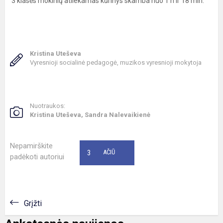
3 klasės mokinių atliekamas kūrinys skamba nuo 1 h ir 18 min.
Kristina Uteševa
Vyresnioji socialinė pedagogė, muzikos vyresnioji mokytoja
Nuotraukos:
Kristina Uteševa, Sandra Nalevaikienė
Nepamirškite
3
AČIŪ
padėkoti autoriui
Grįžti