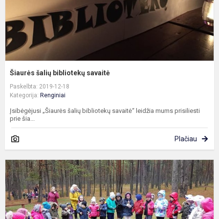
Šiaurės šalių bibliotekų savaitė
Paskelbta: 2019-12-18
Kategorija:
Renginiai
Įsibėgėjusi „Šiaurės šalių bibliotekų savaitė“ leidžia mums prisiliesti
prie šia...
Plačiau
Š
M
d