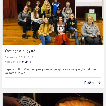
Ypatinga draugystė
Paskelbta: 2019-12-18
Kategorija:
Renginiai
Lapkričio 8 d. Viečiūnų progimnazijoje vyko asociacijos „Padėkime
vaikams“ įgyve...
Plačiau
P
d