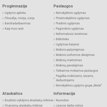
Progimnazija
Paslaugos
Ugdymo aplinka
Ikimokyklinis ugdymas
Filosofija, misija, vizija
Priešmokyklinis ugdymas
Bendradarbiavimas
Pradinis ugdymas
Kaip mus rasti
Pagrindinis ugdymas
Neformalusis švietimas
Biblioteka
Ugdymas karjerai
Mokinio pažymėjimas
Mokinio uniformos dėvėjimas
Mokinių maitinimas
Mokinių pavėžėjimas
Teikiamos mokamos paslaugos
Pagalba mokiniams, tėvams,
darbuotojams
Ikimokyklinio ugdymo grupė „Meilė“
Ataskaitos
Informacija
Biudžeto vykdymo ataskaitų rinkiniai
Nuorodos
Finansinių ataskaitų rinkiniai
Laisvos darbo vietos