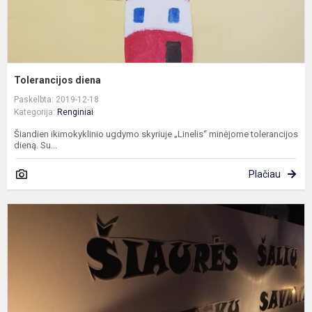
Tolerancijos diena
Paskelbta: 2019-12-18
Kategorija:
Renginiai
Šiandien ikimokyklinio ugdymo skyriuje „Linelis“ minėjome tolerancijos
dieną. Su...
Plačiau
Š
š
b
s