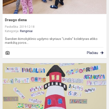
Draugo diena
Paskelbta: 2019-12-18
Kategorija:
Renginiai
Šiandien ikimokyklinio ugdymo skyriaus "Linelis" kolektyvas atliko
mankštą poros...
Plačiau
T
d