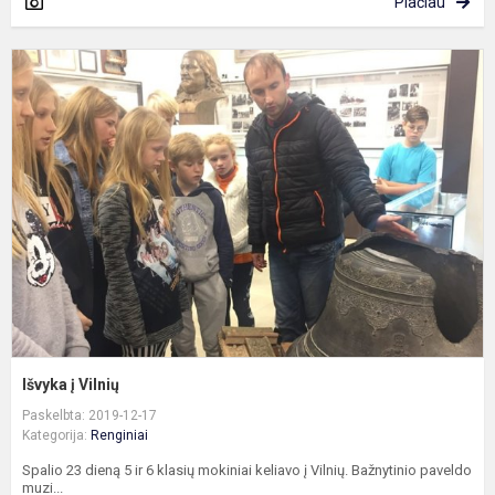
Plačiau
I
į
V
Išvyka į Vilnių
Paskelbta: 2019-12-17
Kategorija:
Renginiai
Spalio 23 dieną 5 ir 6 klasių mokiniai keliavo į Vilnių. Bažnytinio paveldo
muzi...