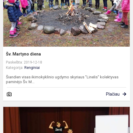
Šv. Martyno diena
Paskelbta: 2019-12-18
Kategorija:
Renginiai
Šiandien visas ikimokyklinio ugdymo skyriaus "Linelis" kolektyvas
paminėjo Šv. M...
Plačiau
Y
d