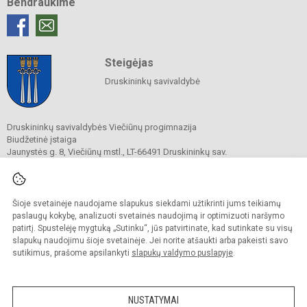
Bendraukime
Steigėjas
Druskininkų savivaldybė
Druskininkų savivaldybės Viečiūnų progimnazija
Biudžetinė įstaiga
Jaunystės g. 8, Viečiūnų mstl., LT-66491 Druskininkų sav.
Tel.
+370 313 47 979
El. p.
progimnazija@vieciunai.lt
Duomenys kaupiami ir saugomi
Juridinių asmenų registre
Šioje svetainėje naudojame slapukus siekdami užtikrinti jums teikiamų
Įstaigos kodas 190108418
paslaugų kokybę, analizuoti svetainės naudojimą ir optimizuoti naršymo
El. pristatymo dėžutės adresas 190108418
patirtį. Spustelėję mygtuką „Sutinku“, jūs patvirtinate, kad sutinkate su visų
slapukų naudojimu šioje svetainėje. Jei norite atšaukti arba pakeisti savo
sutikimus, prašome apsilankyti
slapukų valdymo puslapyje
.
© 2019. Druskininkų savivaldybės Viečiūnų progimnazija. Visos teisės saugomos.
Kopijuoti turinį be raštiško progimnazijos sutikimo griežtai draudžiama.
NUSTATYMAI
Prieinamumo paraiška
Slapukų valdymas