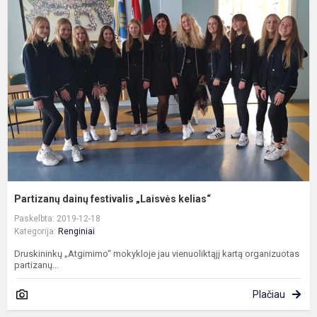
d
f
„
k
Partizanų dainų festivalis „Laisvės kelias“
Paskelbta: 2019-12-18
Kategorija:
Renginiai
Druskininkų „Atgimimo“ mokykloje jau vienuoliktąjį kartą organizuotas
partizanų...
Plačiau