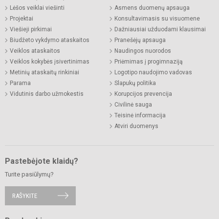
Lėšos veiklai viešinti
Asmens duomenų apsauga
Projektai
Konsultavimasis su visuomene
Viešieji pirkimai
Dažniausiai užduodami klausimai
Biudžeto vykdymo ataskaitos
Pranešėjų apsauga
Veiklos ataskaitos
Naudingos nuorodos
Veiklos kokybės įsivertinimas
Priėmimas į progimnaziją
Metinių ataskaitų rinkiniai
Logotipo naudojimo vadovas
Parama
Slapukų politika
Vidutinis darbo užmokestis
Korupcijos prevencija
Civilinė sauga
Teisinė informacija
Atviri duomenys
Pastebėjote klaidų?
Turite pasiūlymų?
RAŠYKITE