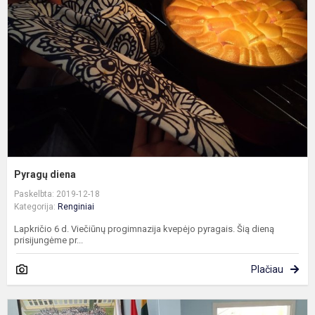
Pyragų diena
Paskelbta: 2019-12-18
Kategorija:
Renginiai
Lapkričio 6 d. Viečiūnų progimnazija kvepėjo pyragais. Šią dieną
prisijungėme pr...
Plačiau
P