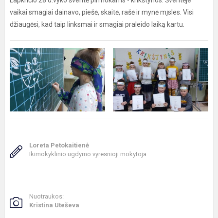
Lapkričio 28 d.vyko šventė pirmokams - krikštynos. Šventėje
vaikai smagiai dainavo, piešė, skaitė, rašė ir mynė mįsles. Visi
džiaugėsi, kad taip linksmai ir smagiai praleido laiką kartu.
Loreta Petokaitienė
Ikimokyklinio ugdymo vyresnioji mokytoja
Nuotraukos:
Kristina Uteševa