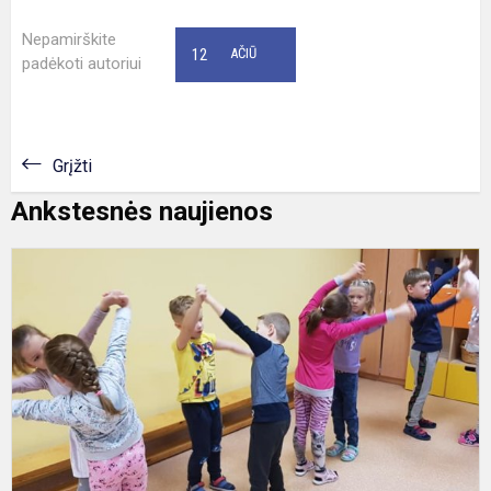
Nepamirškite
12
AČIŪ
padėkoti autoriui
Grįžti
Ankstesnės naujienos
D
d