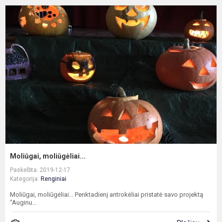
M
m
Moliūgai, moliūgėliai...
Paskelbta: 2019-12-17
Kategorija:
Renginiai
Moliūgai, moliūgėliai... Penktadienį antrokėliai pristatė savo projektą
“Auginu...