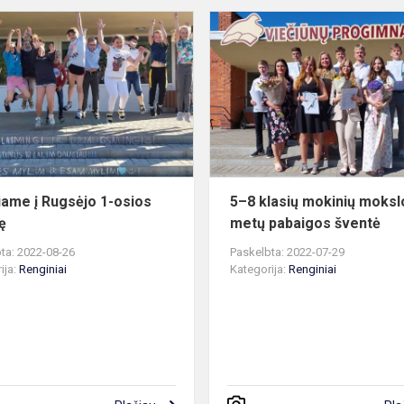
Kviečiame
į
Rugsėjo
1-
osios
šventę
iame į Rugsėjo 1-osios
5–8 klasių mokinių moksl
ę
metų pabaigos šventė
ta: 2022-08-26
Paskelbta: 2022-07-29
ija:
Renginiai
Kategorija:
Renginiai