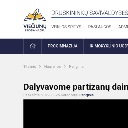
DRUSKININKŲ SAVIVALDYBĖS
VEIKLOS SRITYS
PASLAUGOS
ADMI
PRADŽIA
PROGIMNAZIJA
IKIMOKYKLINIO UG
Titulinis
Naujienos
Renginiai
Dalyvavome partizanų dainų
Paskelbta: 2022-11-25
Kategorija:
Renginiai