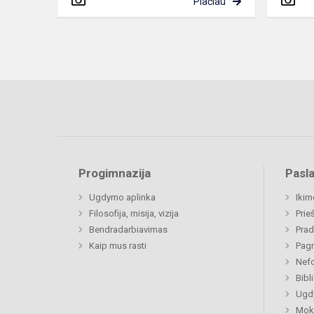
Plačiau
Progimnazija
Pasl
Ugdymo aplinka
Ikim
Filosofija, misija, vizija
Prie
Bendradarbiavimas
Prad
Kaip mus rasti
Pagr
Nefo
Bibl
Ugdy
Mok