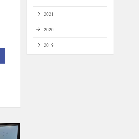
2021
2020
2019
Paminėjome
Tarptautinę