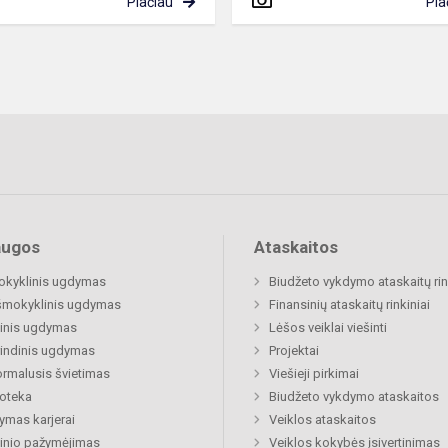
Plačiau
Pla
augos
Ataskaitos
okyklinis ugdymas
Biudžeto vykdymo ataskaitų rin
šmokyklinis ugdymas
Finansinių ataskaitų rinkiniai
inis ugdymas
Lėšos veiklai viešinti
indinis ugdymas
Projektai
rmalusis švietimas
Viešieji pirkimai
ioteka
Biudžeto vykdymo ataskaitos
mas karjerai
Veiklos ataskaitos
inio pažymėjimas
Veiklos kokybės įsivertinimas