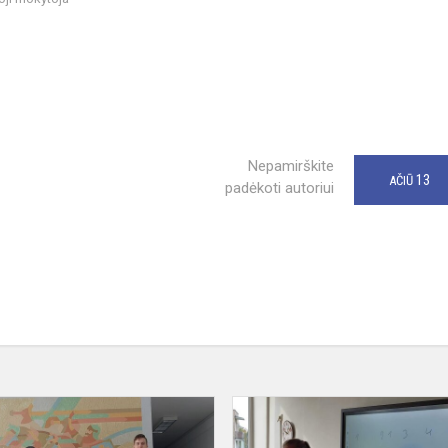
Nepamirškite
13
AČIŪ
padėkoti autoriui
Progimnazijos
aštuntokai