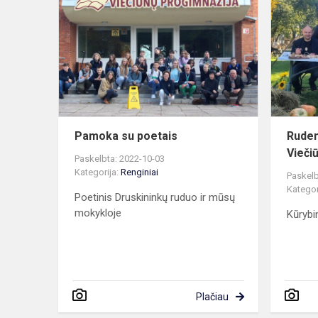
su
poetais
Pamoka su poetais
Ruden
Vieči
Paskelbta: 2022-10-03
Kategorija:
Renginiai
Paskelb
Kategor
Poetinis Druskininkų ruduo ir mūsų
mokykloje
Kūrybi
Plačiau