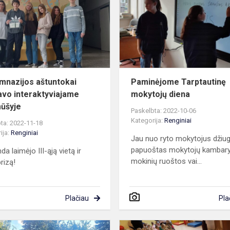
dalyvavo
interaktyviajame
protmūšy...
mnazijos aštuntokai
Paminėjome Tarptautinę
avo interaktyviajame
mokytojų diena
ūšyje
Paskelbta: 2022-10-06
Kategorija:
Renginiai
ta: 2022-11-18
ija:
Renginiai
Jau nuo ryto mokytojus džiu
papuoštas mokytojų kambary
a laimėjo III-ąją vietą ir
mokinių ruoštos vai...
rizą!
Plačiau
Pla
Rudens