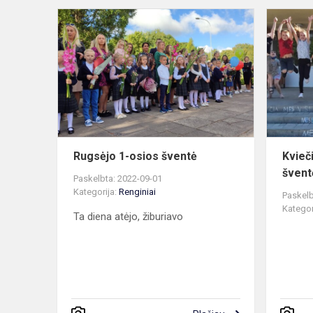
Rugsėjo
1-
osios
šventė
Rugsėjo 1-osios šventė
Kvieč
švent
Paskelbta: 2022-09-01
Kategorija:
Renginiai
Paskelb
Kategor
Ta diena atėjo, žiburiavo