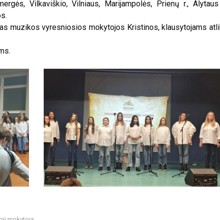
rgės, Vilkaviškio, Vilniaus, Marijampolės, Prienų r., Alytaus 
os.
s muzikos vyresniosios mokytojos Kristinos, klausytojams atl
ms.
oji mokytoja