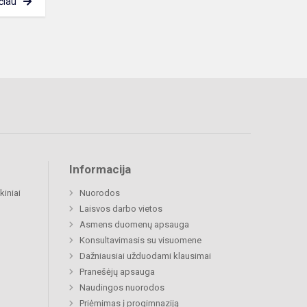
čiau
Informacija
kiniai
Nuorodos
Laisvos darbo vietos
Asmens duomenų apsauga
Konsultavimasis su visuomene
Dažniausiai užduodami klausimai
Pranešėjų apsauga
Naudingos nuorodos
Priėmimas į progimnaziją