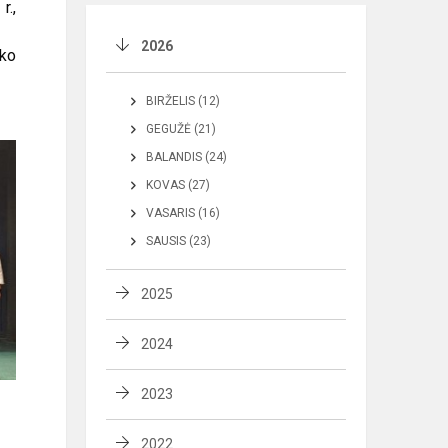
r.,
2026
iko
BIRŽELIS (12)
GEGUŽĖ (21)
BALANDIS (24)
KOVAS (27)
VASARIS (16)
SAUSIS (23)
2025
2024
2023
2022