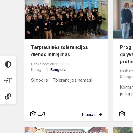
dienos
minėjimas
Tarptautinės tolerancijos
Progi
dienos minėjimas
dalyv
protm
Paskelbta: 2022-11-18
Kategorija:
Renginiai
Paskelb
Kategor
Simbolis – Tolerancijos namas!
Komand
puikų p
Plačiau
Pamoka