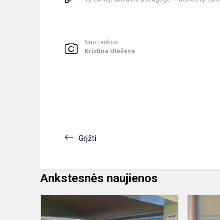
Nuotraukos:
Kristina Uteševa
Grįžti
Ankstesnės naujienos
Tarptautinės
tolerancijos