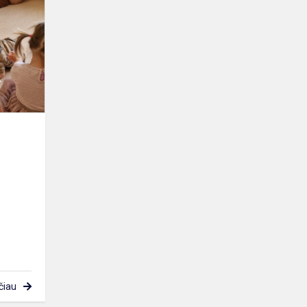
–
mažasis
Čiurlionis“
čiau