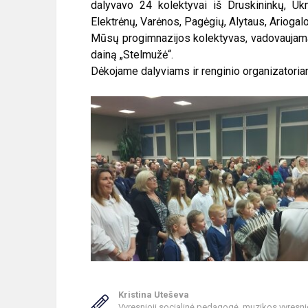
dalyvavo 24 kolektyvai iš Druskininkų, Ukme
Elektrėnų, Varėnos, Pagėgių, Alytaus, Ariogal
Mūsų progimnazijos kolektyvas, vadovaujama
dainą „Stelmužė“.
Dėkojame dalyviams ir renginio organizatoria
Kristina Uteševa
Vyresnioji socialinė pedagogė, muzikos vyresni