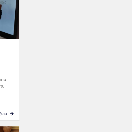
mokytojų
diena
gino
s,
čiau
„Aš