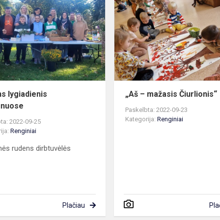
lygiadienis
Viečiūnuose
s lygiadienis
„Aš – mažasis Čiurlionis“
ūnuose
Paskelbta: 2022-09-23
Kategorija:
Renginiai
ta: 2022-09-25
ija:
Renginiai
nės rudens dirbtuvėlės
Plačiau
Pla