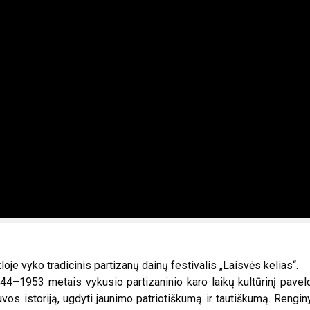
je vyko tradicinis partizanų dainų festivalis „Laisvės kelias“.
1944–1953 metais vykusio partizaninio karo laikų kultūrinį pavel
tuvos istoriją, ugdyti jaunimo patriotiškumą ir tautiškumą. Rengin