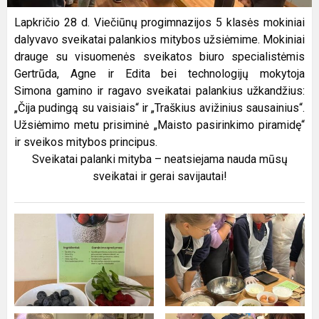
Lapkričio 28 d. Viečiūnų progimnazijos 5 klasės mokiniai
dalyvavo sveikatai palankios mitybos užsiėmime. Mokiniai
drauge su visuomenės sveikatos biuro specialistėmis
Gertrūda, Agne ir Edita bei technologijų mokytoja
Simona gamino ir ragavo sveikatai palankius užkandžius:
„Čija pudingą su vaisiais“ ir „Traškius avižinius sausainius“.
Užsiėmimo metu prisiminė „Maisto pasirinkimo piramidę“
ir sveikos mitybos principus.
Sveikatai palanki mityba – neatsiejama nauda mūsų
sveikatai ir gerai savijautai!