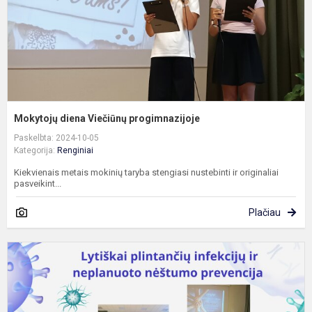
Mokytojų diena Viečiūnų progimnazijoje
Paskelbta: 2024-10-05
Kategorija:
Renginiai
Kiekvienais metais mokinių taryba stengiasi nustebinti ir originaliai
pasveikint...
Plačiau
J
k
p
p