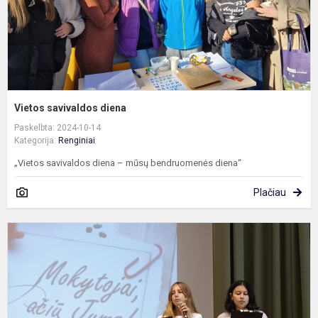
Vietos savivaldos diena
Paskelbta: 2024-10-14
Kategorija:
Renginiai
„Vietos savivaldos diena – mūsų bendruomenės diena“
Plačiau
M
d
V
p