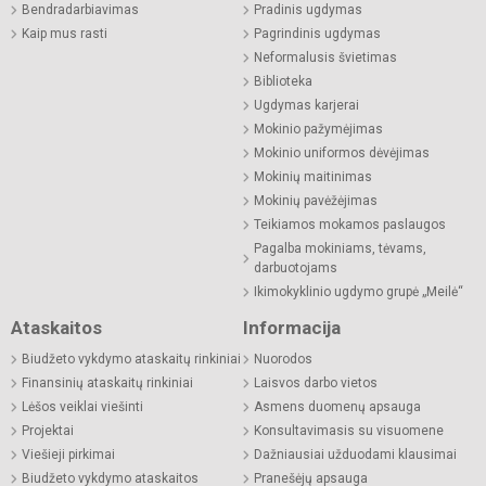
Bendradarbiavimas
Pradinis ugdymas
Kaip mus rasti
Pagrindinis ugdymas
Neformalusis švietimas
Biblioteka
Ugdymas karjerai
Mokinio pažymėjimas
Mokinio uniformos dėvėjimas
Mokinių maitinimas
Mokinių pavėžėjimas
Teikiamos mokamos paslaugos
Pagalba mokiniams, tėvams,
darbuotojams
Ikimokyklinio ugdymo grupė „Meilė“
Ataskaitos
Informacija
Biudžeto vykdymo ataskaitų rinkiniai
Nuorodos
Finansinių ataskaitų rinkiniai
Laisvos darbo vietos
Lėšos veiklai viešinti
Asmens duomenų apsauga
Projektai
Konsultavimasis su visuomene
Viešieji pirkimai
Dažniausiai užduodami klausimai
Biudžeto vykdymo ataskaitos
Pranešėjų apsauga