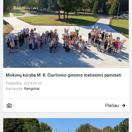
M
K
Č
g
m
p
Mokinių kūryba M. K. Čiurlionio gimimo metinėms paminėti
Paskelbta: 2024-09-20
Kategorija:
Renginiai
Plačiau
S
r