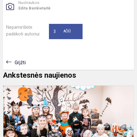
Nuotraukos:
Edita Bankietaitė
Nepamirškite
3
AČIŪ
padėkoti autoriui
Grįžti
Ankstesnės naujienos
M
g
Š
s