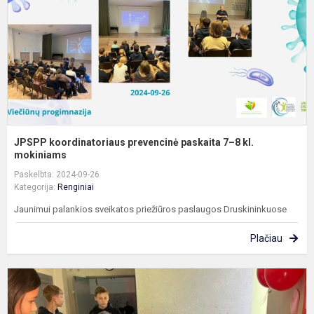
7
8
kl
m
JPSPP koordinatoriaus prevencinė paskaita 7–8 kl.
mokiniams
Paskelbta: 2024-09-26
Kategorija:
Renginiai
Jaunimui palankios sveikatos priežiūros paslaugos Druskininkuose
Plačiau
A
„
š