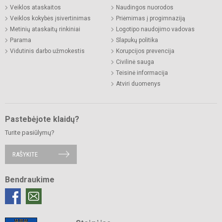
Veiklos ataskaitos
Naudingos nuorodos
Veiklos kokybės įsivertinimas
Priėmimas į progimnaziją
Metinių ataskaitų rinkiniai
Logotipo naudojimo vadovas
Parama
Slapukų politika
Vidutinis darbo užmokestis
Korupcijos prevencija
Civilinė sauga
Teisinė informacija
Atviri duomenys
Pastebėjote klaidų?
Turite pasiūlymų?
RAŠYKITE
Bendraukime