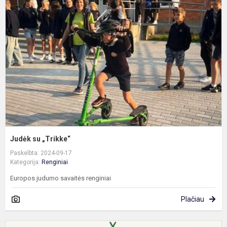
s
„
Judėk su „Trikke“
Paskelbta: 2024-09-17
Kategorija:
Renginiai
Europos judumo savaitės renginiai
Plačiau
K