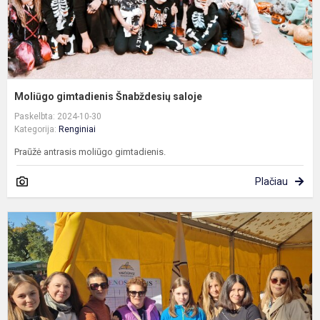
Moliūgo gimtadienis Šnabždesių saloje
Paskelbta: 2024-10-30
Kategorija:
Renginiai
Praūžė antrasis moliūgo gimtadienis.
Plačiau
V
s
d