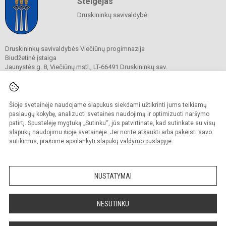
Steigėjas
Druskininkų savivaldybė
Druskininkų savivaldybės Viečiūnų progimnazija
Biudžetinė įstaiga
Jaunystės g. 8, Viečiūnų mstl., LT-66491 Druskininkų sav.
Tel.
+370 313 47 979
El. p.
progimnazija@vieciunai.lt
Duomenys kaupiami ir saugomi
Juridinių asmenų registre
Šioje svetainėje naudojame slapukus siekdami užtikrinti jums teikiamų
Įstaigos kodas 190108418
paslaugų kokybę, analizuoti svetainės naudojimą ir optimizuoti naršymo
El. pristatymo dėžutės adresas 190108418
patirtį. Spustelėję mygtuką „Sutinku“, jūs patvirtinate, kad sutinkate su visų
slapukų naudojimu šioje svetainėje. Jei norite atšaukti arba pakeisti savo
sutikimus, prašome apsilankyti
slapukų valdymo puslapyje
.
© 2019. Druskininkų savivaldybės Viečiūnų progimnazija. Visos teisės saugomos.
Kopijuoti turinį be raštiško progimnazijos sutikimo griežtai draudžiama.
NUSTATYMAI
Prieinamumo paraiška
Slapukų valdymas
Sumanus būdas atnaujinti
NESUTINKU
mokyklos interneto
svetainę