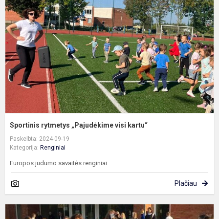
„
v
k
Sportinis rytmetys „Pajudėkime visi kartu“
Paskelbta: 2024-09-19
Kategorija:
Renginiai
Europos judumo savaitės renginiai
Plačiau
J