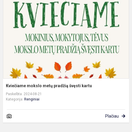
m
m
p
š
k
Kviečiame mokslo metų pradžią švęsti kartu
Paskelbta: 2024-08-21
Kategorija:
Renginiai
Plačiau