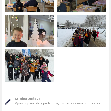
Kristina Uteševa
Vyresnioji socialinė pedagogė, muzikos vyresnioji mokytoja