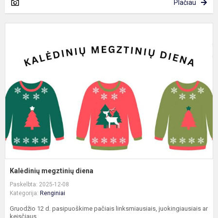
Plačiau
K
m
d
Kalėdinių megztinių diena
Paskelbta: 2025-12-08
Kategorija:
Renginiai
Gruodžio 12 d. pasipuoškime pačiais linksmiausiais, juokingiausiais ar
keisčiaus...