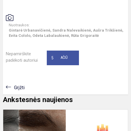
Nuotraukos:
Gintarė Urbanavičienė, Sandra Nalevaikienė, Aušra Trikšienė,
Evita Cololo, Odeta Labalaukienė, Rūta Grigoraitė
Nepamirškite
5
AČIŪ
padėkoti autoriui
Grįžti
Ankstesnės naujienos
L
l
i