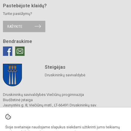
Pastebėjote klaidų?
Turite pasiūlymų?
RAŠYKITE
Bendraukime
Steigėjas
Druskininkų savivaldybė
Druskininkų savivaldybės Viečiūnų progimnazija
Biudžetinė įstaiga
Jaunystės g. 8, Viečiūnų mstl., LT-66491 Druskininkų sav.
Tel.
+370 313 47 979
El. p.
progimnazija@vieciunai.lt
Duomenys kaupiami ir saugomi
Juridinių asmenų registre
Šioje svetainėje naudojame slapukus siekdami užtikrinti jums teikiamų