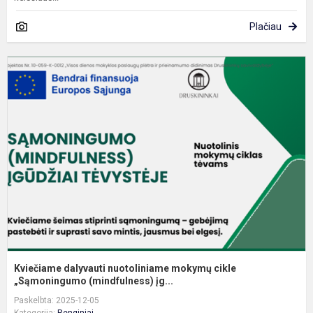
Plačiau
K
d
n
m
c
„
Kviečiame dalyvauti nuotoliniame mokymų cikle
„Sąmoningumo (mindfulness) įg...
Paskelbta: 2025-12-05