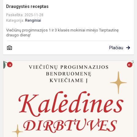
Draugystės receptas
Paskelbta: 2025-11-28
Kategorija:
Renginiai
Viečiūnų progimnazijos 1 ir 3 klasės mokiniai minėjo Tarptautinę
draugo dieną!
Plačiau
K
p
b
į
k
d