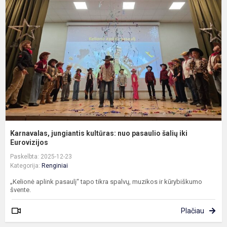
k
n
p
š
ik
Eu
Karnavalas, jungiantis kultūras: nuo pasaulio šalių iki
Eurovizijos
Paskelbta: 2025-12-23
Kategorija:
Renginiai
„Kelionė aplink pasaulį“ tapo tikra spalvų, muzikos ir kūrybiškumo
švente.
Plačiau