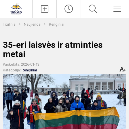
Paieška
Men
Titulinis
Naujienos
Renginiai
35-eri laisvės ir atminties
metai
Paskelbta: 2026-01-13
Kategorija:
Renginiai