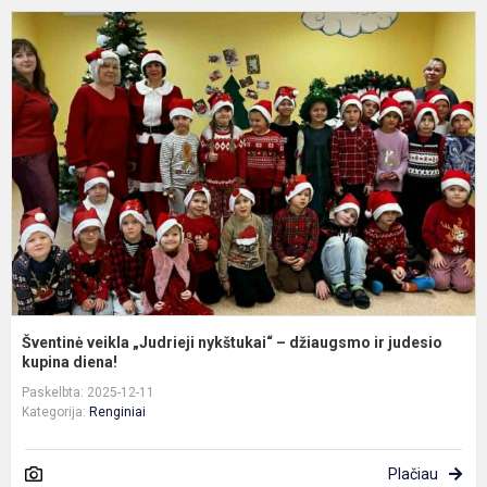
Š
v
„
n
–
d
ir
j
Šventinė veikla „Judrieji nykštukai“ – džiaugsmo ir judesio
kupina diena!
Paskelbta: 2025-12-11
Kategorija:
Renginiai
Plačiau