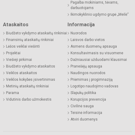
Pagalba mokiniams, tėvams,
darbuotojams
Ikimokyklinio ugdymo grupė „Meilė“
Ataskaitos
Informacija
Biudžeto vykdymo ataskaitų rinkiniai
Nuorodos
Finansinių ataskaitų rinkiniai
Laisvos darbo vietos
Lėšos veiklai viešinti
Asmens duomenų apsauga
Projektai
Konsultavimasis su visuomene
Viešieji pirkimai
Dažniausiai užduodami klausimai
Biudžeto vykdymo ataskaitos
Pranešėjų apsauga
Veiklos ataskaitos
Naudingos nuorodos
Veiklos kokybės įsivertinimas
Priėmimas į progimnaziją
Metinių ataskaitų rinkiniai
Logotipo naudojimo vadovas
Parama
Slapukų politika
Vidutinis darbo užmokestis
Korupcijos prevencija
Civilinė sauga
Teisinė informacija
Atviri duomenys