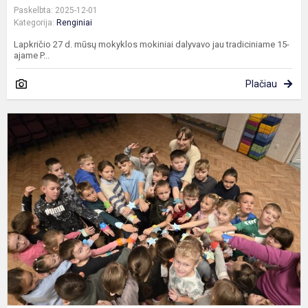
Paskelbta: 2025-12-01
Kategorija:
Renginiai
Lapkričio 27 d. mūsų mokyklos mokiniai dalyvavo jau tradiciniame 15-
ajame P...
Plačiau
D
r