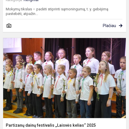
Kategorija:
Renginiai
Mokymų tikslas – padėti stiprinti sąmoningumą, t. y. gebėjimą
pastebėti, atpažin...
Plačiau
P
d
f
„
k
2
Partizanų dainų festivalis „Laisvės kelias“ 2025