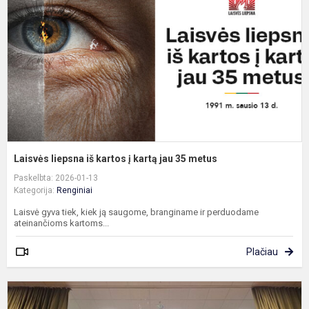
k
į
k
j
3
m
Laisvės liepsna iš kartos į kartą jau 35 metus
Paskelbta: 2026-01-13
Kategorija:
Renginiai
Laisvė gyva tiek, kiek ją saugome, branginame ir perduodame
ateinančioms kartoms...
Plačiau
K
j