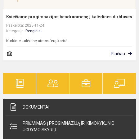
Kviečiame progimnazijos bendruomenę į kalėdines dirbtuves
Paskelbta: 2025-11-24
Kategorija:
Renginiai
Kurkime kalėdinę atmosferą kartu!
Plačiau
DOKUMENTAI
PRIĖMIMAS Į PROGIMNAZIJĄ IR IKIMOKYKLINIO
UGDYMO SKYRIŲ