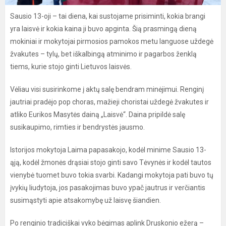
Sausio 13-oji – tai diena, kai sustojame prisiminti, kokia brangi
yra laisvė ir kokia kaina ji buvo apginta. Šią prasmingą dieną
mokiniai ir mokytojai pirmosios pamokos metu languose uždegė
žvakutes – tylų, bet iškalbingą atminimo ir pagarbos ženklą
tiems, kurie stojo ginti Lietuvos laisvės.
Vėliau visi susirinkome į aktų salę bendram minėjimui. Renginį
jautriai pradėjo pop choras, mažieji choristai uždegė žvakutes ir
atliko Eurikos Masytės dainą „Laisvė“. Daina pripildė salę
susikaupimo, rimties ir bendrystės jausmo.
Istorijos mokytoja Laima papasakojo, kodėl minime Sausio 13-
ąją, kodėl žmonės drąsiai stojo ginti savo Tėvynės ir kodėl tautos
vienybė tuomet buvo tokia svarbi. Kadangi mokytoja pati buvo tų
įvykių liudytoja, jos pasakojimas buvo ypač jautrus ir verčiantis
susimąstyti apie atsakomybę už laisvę šiandien.
Po renginio tradiciškai vyko bėgimas aplink Druskonio ežerą –