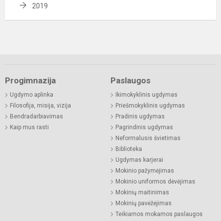
2019
Progimnazija
Paslaugos
Ugdymo aplinka
Ikimokyklinis ugdymas
Filosofija, misija, vizija
Priešmokyklinis ugdymas
Bendradarbiavimas
Pradinis ugdymas
Kaip mus rasti
Pagrindinis ugdymas
Neformalusis švietimas
Biblioteka
Ugdymas karjerai
Mokinio pažymėjimas
Mokinio uniformos dėvėjimas
Mokinių maitinimas
Mokinių pavėžėjimas
Teikiamos mokamos paslaugos