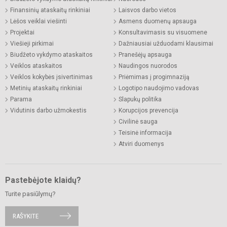
Finansinių ataskaitų rinkiniai
Laisvos darbo vietos
Lėšos veiklai viešinti
Asmens duomenų apsauga
Projektai
Konsultavimasis su visuomene
Viešieji pirkimai
Dažniausiai užduodami klausimai
Biudžeto vykdymo ataskaitos
Pranešėjų apsauga
Veiklos ataskaitos
Naudingos nuorodos
Veiklos kokybės įsivertinimas
Priėmimas į progimnaziją
Metinių ataskaitų rinkiniai
Logotipo naudojimo vadovas
Parama
Slapukų politika
Vidutinis darbo užmokestis
Korupcijos prevencija
Civilinė sauga
Teisinė informacija
Atviri duomenys
Pastebėjote klaidų?
Turite pasiūlymų?
RAŠYKITE