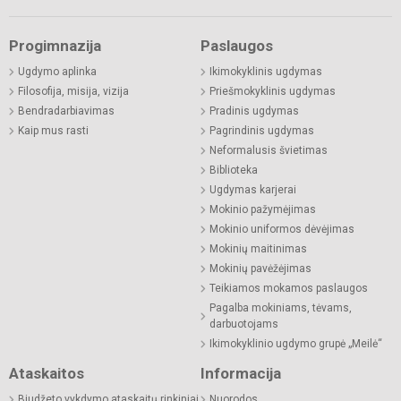
Progimnazija
Paslaugos
Ugdymo aplinka
Ikimokyklinis ugdymas
Filosofija, misija, vizija
Priešmokyklinis ugdymas
Bendradarbiavimas
Pradinis ugdymas
Kaip mus rasti
Pagrindinis ugdymas
Neformalusis švietimas
Biblioteka
Ugdymas karjerai
Mokinio pažymėjimas
Mokinio uniformos dėvėjimas
Mokinių maitinimas
Mokinių pavėžėjimas
Teikiamos mokamos paslaugos
Pagalba mokiniams, tėvams,
darbuotojams
Ikimokyklinio ugdymo grupė „Meilė“
Ataskaitos
Informacija
Biudžeto vykdymo ataskaitų rinkiniai
Nuorodos