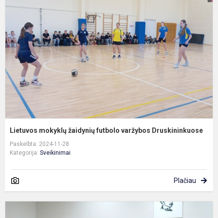
ž
f
v
D
Lietuvos mokyklų žaidynių futbolo varžybos Druskininkuose
Paskelbta: 2024-11-28
Kategorija:
Sveikinimai
Plačiau
K
„