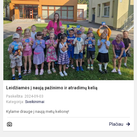
į
n
p
ir
a
k
Leidžiamės į naują pažinimo ir atradimų kelią
Paskelbta: 2024-09-03
Kategorija:
Sveikinimai
Kylame drauge į naują metų kelionę!
Plačiau