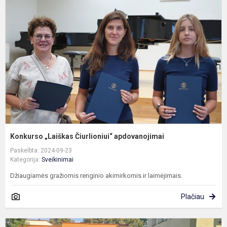
Č
a
Konkurso „Laiškas Čiurlioniui“ apdovanojimai
Paskelbta: 2024-09-23
Kategorija:
Sveikinimai
Džiaugiamės gražiomis renginio akimirkomis ir laimėjimais.
Plačiau
L