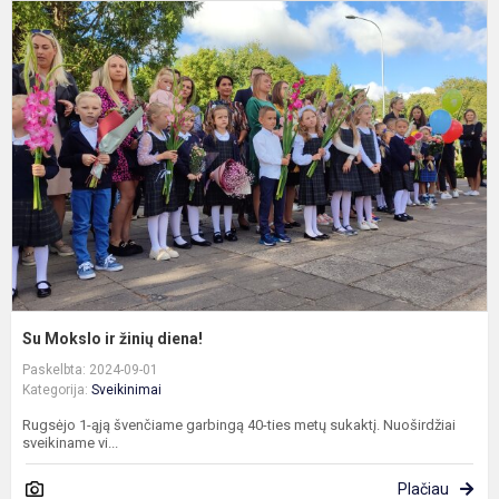
S
M
ir
ž
d
Su Mokslo ir žinių diena!
Paskelbta: 2024-09-01
Kategorija:
Sveikinimai
Rugsėjo 1-ąją švenčiame garbingą 40-ties metų sukaktį. Nuoširdžiai
sveikiname vi...
Plačiau