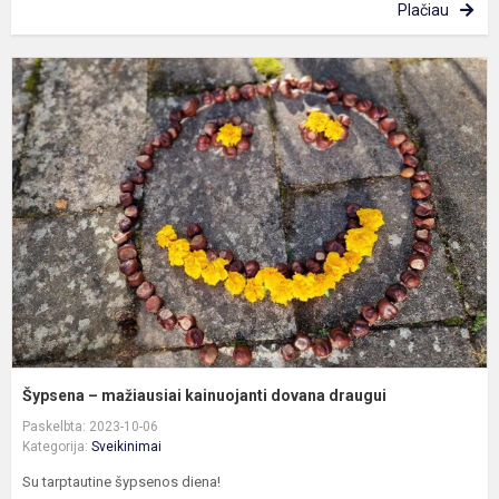
Plačiau
Š
–
m
k
d
d
Šypsena – mažiausiai kainuojanti dovana draugui
Paskelbta: 2023-10-06
Kategorija:
Sveikinimai
Su tarptautine šypsenos diena!