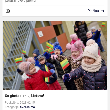
Įteikti žinovo diplomai
Plačiau
S
g
L
Su gimtadieniu, Lietuva!
Paskelbta: 2023-02-15
Kategorija:
Sveikinimai