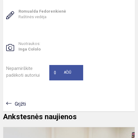
Romualda Fedorenkienė
Raštinės vedėja
Nuotraukos:
Inga Cololo
Nepamirškite
0
AČIŪ
padėkoti autoriui
Grįžti
Ankstesnės naujienos
L
m