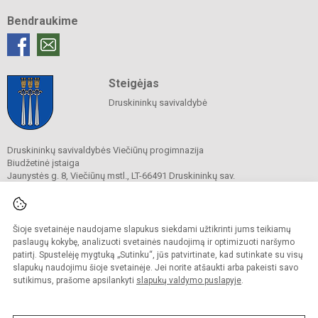
Bendraukime
Steigėjas
Druskininkų savivaldybė
Druskininkų savivaldybės Viečiūnų progimnazija
Biudžetinė įstaiga
Jaunystės g. 8, Viečiūnų mstl., LT-66491 Druskininkų sav.
Tel.
+370 313 47 979
El. p.
progimnazija@vieciunai.lt
Duomenys kaupiami ir saugomi
Juridinių asmenų registre
Šioje svetainėje naudojame slapukus siekdami užtikrinti jums teikiamų
Įstaigos kodas 190108418
paslaugų kokybę, analizuoti svetainės naudojimą ir optimizuoti naršymo
El. pristatymo dėžutės adresas 190108418
patirtį. Spustelėję mygtuką „Sutinku“, jūs patvirtinate, kad sutinkate su visų
slapukų naudojimu šioje svetainėje. Jei norite atšaukti arba pakeisti savo
sutikimus, prašome apsilankyti
slapukų valdymo puslapyje
.
© 2019. Druskininkų savivaldybės Viečiūnų progimnazija. Visos teisės saugomos.
Kopijuoti turinį be raštiško progimnazijos sutikimo griežtai draudžiama.