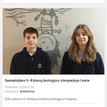
S
5
8
k
b
o
I
v
Savivaldybės 5–8 klasių biologijos olimpiadoje I vieta
Paskelbta: 2024-02-28
Kategorija:
Sveikinimai
XVII Lietuvos 5–8 klasių mokinių biologijos II etapas.