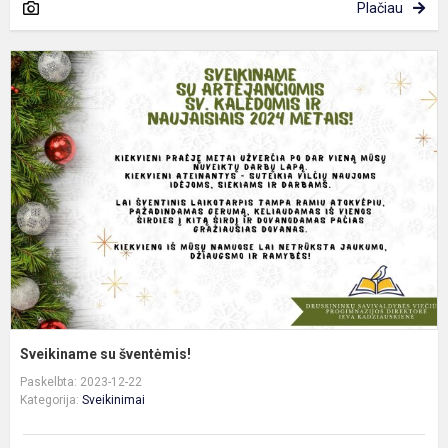
Plačiau
S
s
š
Sveikiname su šventėmis!
Paskelbta: 2023-12-22
Kategorija:
Sveikinimai