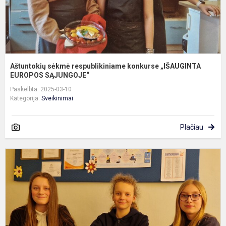
Aštuntokių sėkmė respublikiniame konkurse „IŠAUGINTA
EUROPOS SĄJUNGOJE“
Paskelbta: 2025-03-10
Kategorija:
Sveikinimai
Plačiau
T
e
r
k