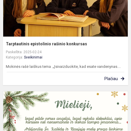
Tarptautinis epistolinio rašinio konkursas
Paskelbta: 2025-02-24
Kategorija:
Sveikinimai
Mokinės rašė laiškus tema „Įsivaizduokite, kad esate vandenynas....
Plačiau
S
š
p