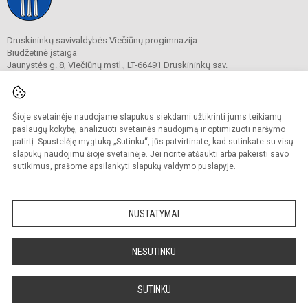
Druskininkų savivaldybės Viečiūnų progimnazija
Biudžetinė įstaiga
Jaunystės g. 8, Viečiūnų mstl., LT-66491 Druskininkų sav.
Tel.
+370 313 47 979
El. p.
progimnazija@vieciunai.lt
Duomenys kaupiami ir saugomi
Juridinių asmenų registre
Šioje svetainėje naudojame slapukus siekdami užtikrinti jums teikiamų
Įstaigos kodas 190108418
paslaugų kokybę, analizuoti svetainės naudojimą ir optimizuoti naršymo
El. pristatymo dėžutės adresas 190108418
patirtį. Spustelėję mygtuką „Sutinku“, jūs patvirtinate, kad sutinkate su visų
slapukų naudojimu šioje svetainėje. Jei norite atšaukti arba pakeisti savo
sutikimus, prašome apsilankyti
slapukų valdymo puslapyje
.
© 2019. Druskininkų savivaldybės Viečiūnų progimnazija. Visos teisės saugomos.
Kopijuoti turinį be raštiško progimnazijos sutikimo griežtai draudžiama.
NUSTATYMAI
Prieinamumo paraiška
Slapukų valdymas
Sumanus būdas atnaujinti
NESUTINKU
mokyklos interneto
svetainę
SUTINKU