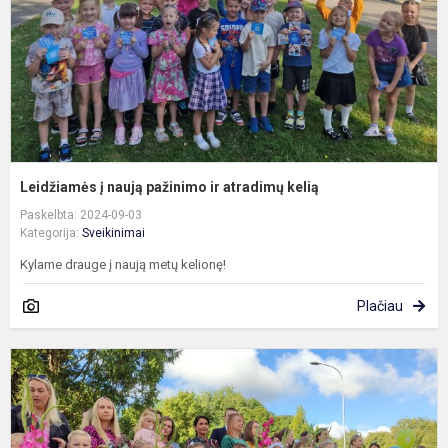
a
k
Leidžiamės į naują pažinimo ir atradimų kelią
Paskelbta: 2024-09-03
Kategorija:
Sveikinimai
Kylame drauge į naują metų kelionę!
Plačiau
S
M
ir
ž