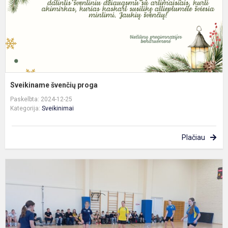
Sveikiname švenčių proga
Paskelbta: 2024-12-25
Kategorija:
Sveikinimai
Plačiau
L
m
ž
f
v
D