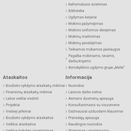
Neformalusis švietimas
Biblioteka
Ugdymas karjerai
Mokinio pažymėjimas
Mokinio uniformos dėvėjimas
Mokinių maitinimas
Mokinių pavėžėjimas
Teikiamos mokamos paslaugos
Pagalba mokiniams, tėvams,
darbuotojams
Ikimokyklinio ugdymo grupė „Meilė“
Ataskaitos
Informacija
Biudžeto vykdymo ataskaitų rinkiniai
Nuorodos
Finansinių ataskaitų rinkiniai
Laisvos darbo vietos
Lėšos veiklai viešinti
Asmens duomenų apsauga
Projektai
Konsultavimasis su visuomene
Viešieji pirkimai
Dažniausiai užduodami klausimai
Biudžeto vykdymo ataskaitos
Pranešėjų apsauga
Veiklos ataskaitos
Naudingos nuorodos
Veiklos kokybės įsivertinimas
Priėmimas į progimnaziją