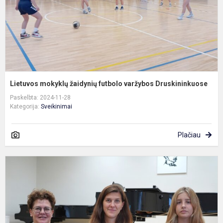
Lietuvos mokyklų žaidynių futbolo varžybos Druskininkuose
Paskelbta: 2024-11-28
Kategorija:
Sveikinimai
Plačiau
K
„
Č
a