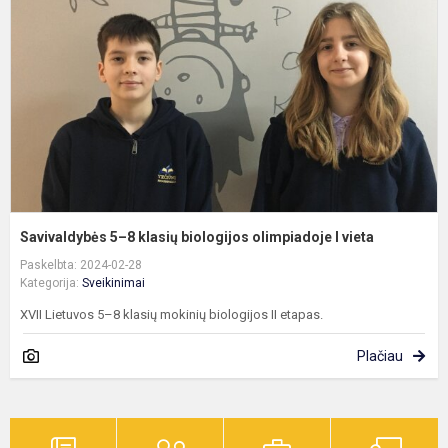
k
b
o
I
v
Savivaldybės 5–8 klasių biologijos olimpiadoje I vieta
Paskelbta: 2024-02-28
Kategorija:
Sveikinimai
XVII Lietuvos 5–8 klasių mokinių biologijos II etapas.
Plačiau