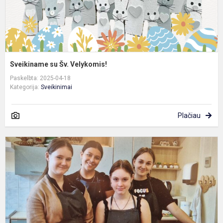
Sveikiname su Šv. Velykomis!
Paskelbta: 2025-04-18
Kategorija:
Sveikinimai
Plačiau
A
s
r
k
„
E