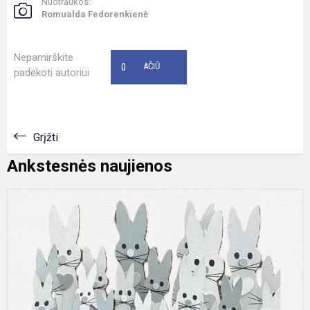
Nuotraukos:
Romualda Fedorenkienė
Nepamirškite
0
AČIŪ
padėkoti autoriui
Grįžti
Ankstesnės naujienos
S
s
Š
V