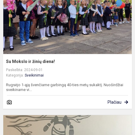
d
Su Mokslo ir žinių diena!
Paskelbta: 2024-09-01
Kategorija:
Sveikinimai
Rugsėjo 1-ąją švenčiame garbingą 40-ties metų sukaktį. Nuoširdžiai
sveikiname vi...
Plačiau
S
5
8