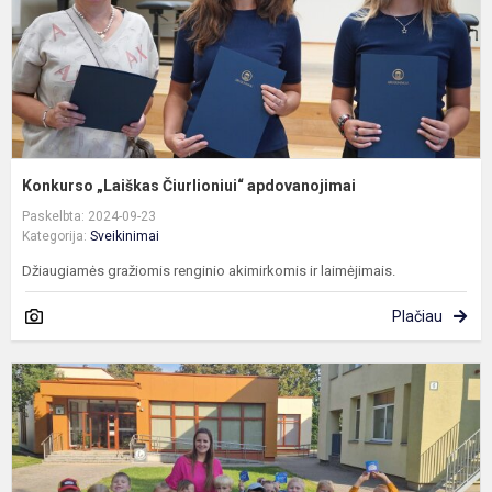
Konkurso „Laiškas Čiurlioniui“ apdovanojimai
Paskelbta: 2024-09-23
Kategorija:
Sveikinimai
Džiaugiamės gražiomis renginio akimirkomis ir laimėjimais.
Plačiau
L
į
n
p
ir