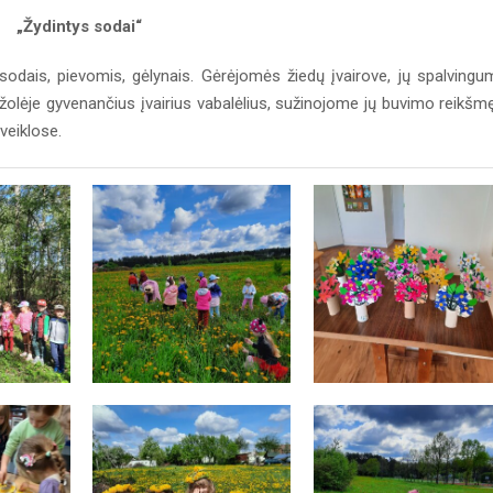
„Žydintys sodai“
odais, pievomis, gėlynais. Gėrėjomės žiedų įvairove, jų spalvingu
olėje gyvenančius įvairius vabalėlius, sužinojome jų buvimo reikšmę
veiklose.