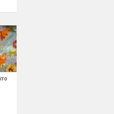
GELTONOJI
BANGA
NUSIRITO
IR
MŪSŲ
MOKYKLOJE!!!
RITO