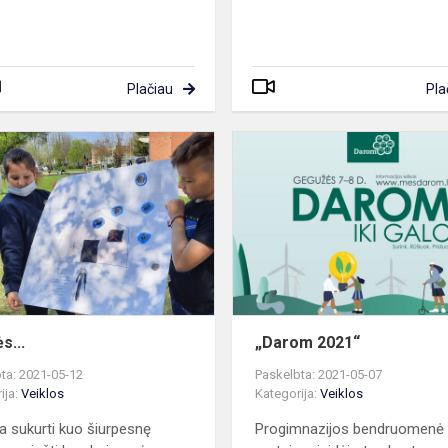
Plačiau
Pla
Šiurpės...
s...
„Darom 2021“
ta: 2021-05-12
Paskelbta: 2021-05-07
ija:
Veiklos
Kategorija:
Veiklos
ia sukurti kuo šiurpesnę
Progimnazijos bendruomenė i