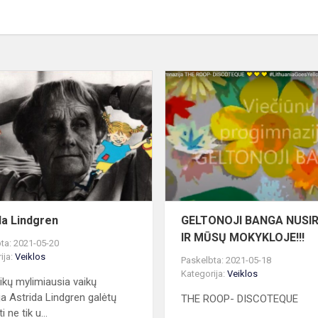
Astrida
Lindgren
da Lindgren
GELTONOJI BANGA NUSI
IR MŪSŲ MOKYKLOJE!!!
ta: 2021-05-20
ija:
Veiklos
Paskelbta: 2021-05-18
Kategorija:
Veiklos
aikų mylimiausia vaikų
ja Astrida Lindgren galėtų
THE ROOP- DISCOTEQUE
i ne tik u...