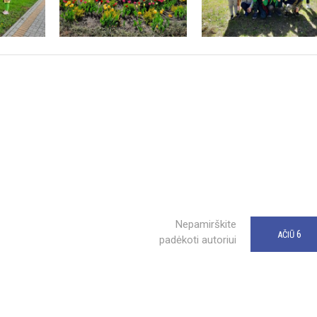
Nepamirškite
6
AČIŪ
padėkoti autoriui