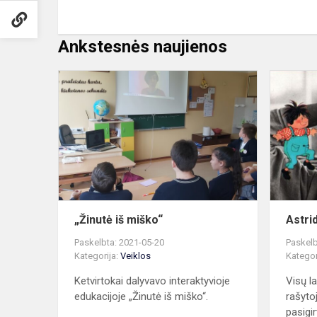
Ankstesnės naujienos
„Žinutė
iš
miško“
„Žinutė iš miško“
Astri
Paskelbta: 2021-05-20
Paskelb
Kategorija:
Veiklos
Kategor
Ketvirtokai dalyvavo interaktyvioje
Visų l
edukacijoje „Žinutė iš miško“.
rašyto
pasigirt