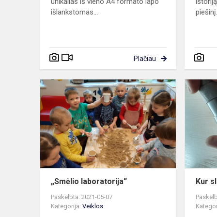
unikalias iš vieno A4 formato lapo
istorij
išlankstomas...
piešinį.
Plačiau
„Smėlio
laboratorija“
„Smėlio laboratorija“
Kur s
Paskelbta: 2021-05-07
Paskelb
Kategorija:
Veiklos
Kategor