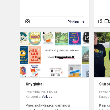
Plačiau
Knygiukai
Knygiukai
Šiurpė
Paskelbta: 2021-05-14
Paskelb
Kategorija:
Veiklos
Kategor
Priešmokyklinukai gaminosi
Kaip č