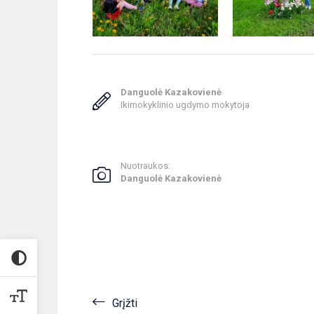
Danguolė Kazakovienė
Ikimokyklinio ugdymo mokytoja
Nuotraukos:
Danguolė Kazakovienė
Grįžti