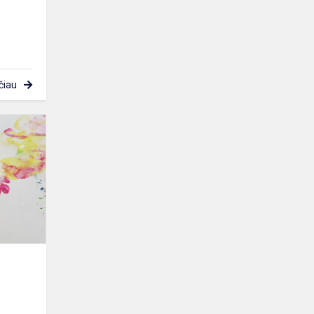
s
čiau
Spalvotos
mažos
pėdutės
s