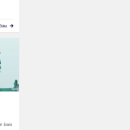
čiau
„Darom
2021“
r šiais