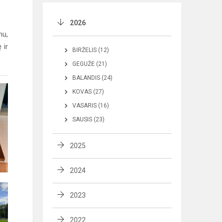
2026
mu,
 ir
BIRŽELIS (12)
GEGUŽĖ (21)
BALANDIS (24)
KOVAS (27)
VASARIS (16)
SAUSIS (23)
2025
2024
2023
2022