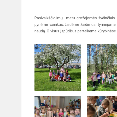
Pasivaikščiojimų metu grožėjomės žydinčiais s
pynėme vainikus, žaidėme žaidimus, tyrinėjome ž
naudą. O visus įspūdžius perteikėme kūrybinėse 