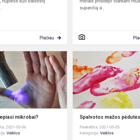
ą, nupiešti kuo baisesnį
metais prisidėjo tvarkant mu
..
supančią a...
Plačiau
Pla
Kur
slepiasi
mikrobai?
lepiasi mikrobai?
Spalvotos mažos pėdutė
ta: 2021-05-06
Paskelbta: 2021-05-05
ija:
Veiklos
Kategorija:
Veiklos