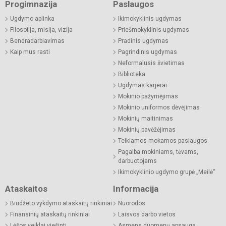
Progimnazija
Paslaugos
Ugdymo aplinka
Ikimokyklinis ugdymas
Filosofija, misija, vizija
Priešmokyklinis ugdymas
Bendradarbiavimas
Pradinis ugdymas
Kaip mus rasti
Pagrindinis ugdymas
Neformalusis švietimas
Biblioteka
Ugdymas karjerai
Mokinio pažymėjimas
Mokinio uniformos dėvėjimas
Mokinių maitinimas
Mokinių pavėžėjimas
Teikiamos mokamos paslaugos
Pagalba mokiniams, tėvams,
darbuotojams
Ikimokyklinio ugdymo grupė „Meilė“
Ataskaitos
Informacija
Biudžeto vykdymo ataskaitų rinkiniai
Nuorodos
Finansinių ataskaitų rinkiniai
Laisvos darbo vietos
Lėšos veiklai viešinti
Asmens duomenų apsauga