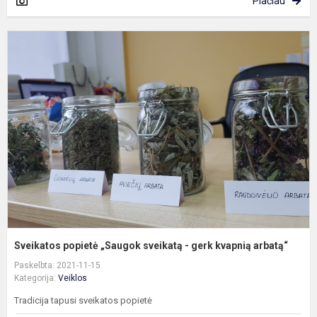
Plačiau
S
p
„
s
-
g
k
a
Sveikatos popietė „Saugok sveikatą - gerk kvapnią arbatą“
Paskelbta: 2021-11-15
Kategorija:
Veiklos
Tradicija tapusi sveikatos popietė