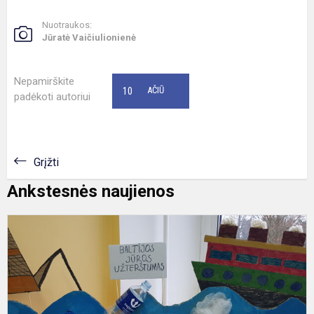
Nuotraukos:
Jūratė Vaičiulionienė
Nepamirškite
10
AČIŪ
padėkoti autoriui
Grįžti
Ankstesnės naujienos
A
m
s