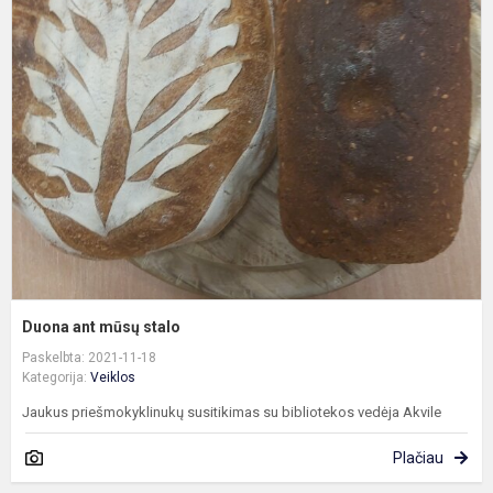
D
a
m
s
Duona ant mūsų stalo
Paskelbta: 2021-11-18
Kategorija:
Veiklos
Jaukus priešmokyklinukų susitikimas su bibliotekos vedėja Akvile
Plačiau