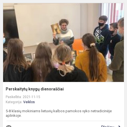
P
k
d
Perskaitytų knygų dienoraščiai
Paskelbta: 2021-11-15
Kategorija:
Veiklos
5-8 klasių mokiniams lietuvių kalbos pamokos vyko netradicinėje
aplinkoje.