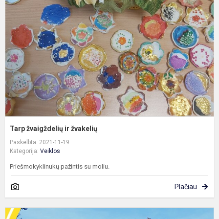
ir
ž
Tarp žvaigždelių ir žvakelių
Paskelbta: 2021-11-19
Kategorija:
Veiklos
Priešmokyklinukų pažintis su moliu.
Plačiau
S