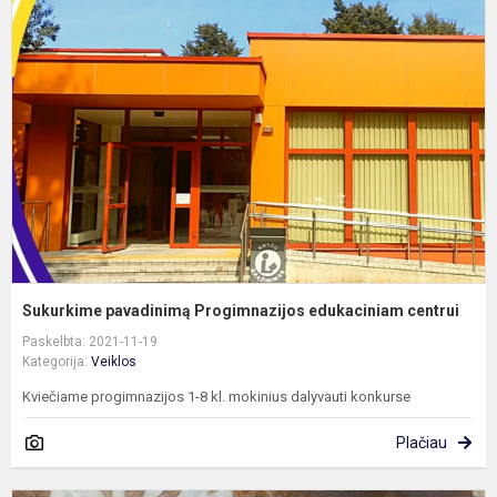
p
P
e
c
Sukurkime pavadinimą Progimnazijos edukaciniam centrui
Paskelbta: 2021-11-19
Kategorija:
Veiklos
Kviečiame progimnazijos 1-8 kl. mokinius dalyvauti konkurse
Plačiau