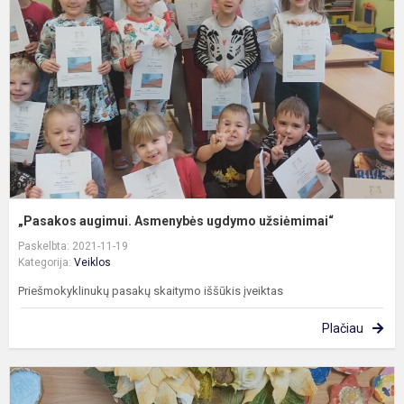
u
u
„Pasakos augimui. Asmenybės ugdymo užsiėmimai“
Paskelbta: 2021-11-19
Kategorija:
Veiklos
Priešmokyklinukų pasakų skaitymo iššūkis įveiktas
Plačiau
T
ž