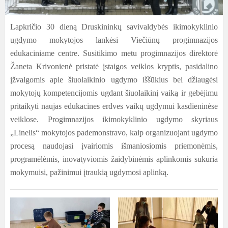
Lapkričio 30 dieną Druskininkų savivaldybės ikimokyklinio
ugdymo mokytojos lankėsi Viečiūnų progimnazijos
edukaciniame centre. Susitikimo metu progimnazijos direktorė
Žaneta Krivonienė pristatė įstaigos veiklos kryptis, pasidalino
įžvalgomis apie šiuolaikinio ugdymo iššūkius bei džiaugėsi
mokytojų kompetencijomis ugdant šiuolaikinį vaiką ir gebėjimu
pritaikyti naujas edukacines erdves vaikų ugdymui kasdieninėse
veiklose. Progimnazijos ikimokyklinio ugdymo skyriaus
„Linelis“ mokytojos pademonstravo, kaip organizuojant ugdymo
procesą naudojasi įvairiomis išmaniosiomis priemonėmis,
programėlėmis, inovatyviomis žaidybinėmis aplinkomis sukuria
mokymuisi, pažinimui įtraukią ugdymosi aplinką.