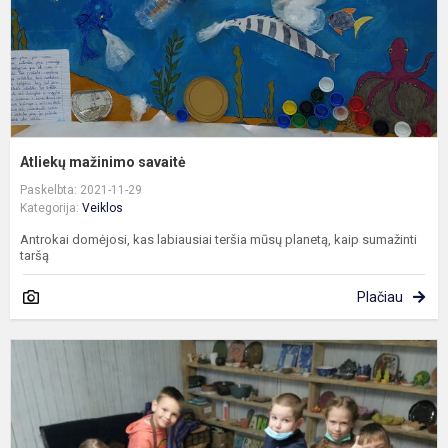
Atliekų mažinimo savaitė
Paskelbta: 2021-11-29
Kategorija:
Veiklos
Antrokai domėjosi, kas labiausiai teršia mūsų planetą, kaip sumažinti
taršą
Plačiau
M
b