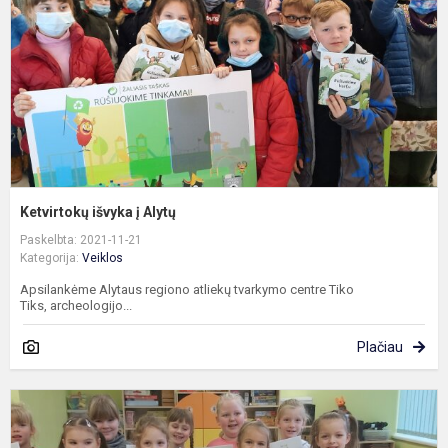
Ketvirtokų išvyka į Alytų
Paskelbta: 2021-11-21
Kategorija:
Veiklos
Apsilankėme Alytaus regiono atliekų tvarkymo centre Tiko
Tiks, archeologijo...
Plačiau
„
a
A