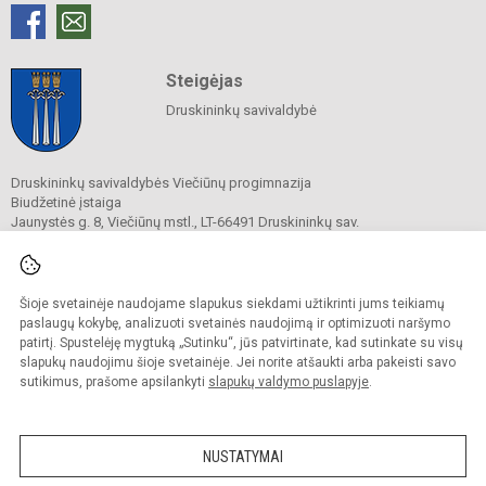
Steigėjas
Druskininkų savivaldybė
Druskininkų savivaldybės Viečiūnų progimnazija
Biudžetinė įstaiga
Jaunystės g. 8, Viečiūnų mstl., LT-66491 Druskininkų sav.
Tel.
+370 313 47 979
El. p.
progimnazija@vieciunai.lt
Duomenys kaupiami ir saugomi
Juridinių asmenų registre
Šioje svetainėje naudojame slapukus siekdami užtikrinti jums teikiamų
Įstaigos kodas 190108418
paslaugų kokybę, analizuoti svetainės naudojimą ir optimizuoti naršymo
El. pristatymo dėžutės adresas 190108418
patirtį. Spustelėję mygtuką „Sutinku“, jūs patvirtinate, kad sutinkate su visų
slapukų naudojimu šioje svetainėje. Jei norite atšaukti arba pakeisti savo
sutikimus, prašome apsilankyti
slapukų valdymo puslapyje
.
© 2019. Druskininkų savivaldybės Viečiūnų progimnazija. Visos teisės saugomos.
Kopijuoti turinį be raštiško progimnazijos sutikimo griežtai draudžiama.
NUSTATYMAI
Prieinamumo paraiška
Slapukų valdymas