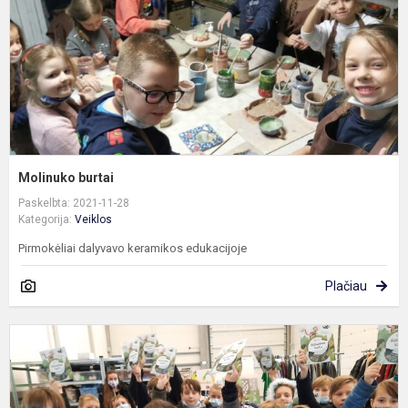
Molinuko burtai
Paskelbta: 2021-11-28
Kategorija:
Veiklos
Pirmokėliai dalyvavo keramikos edukacijoje
Plačiau
K
i
į
A