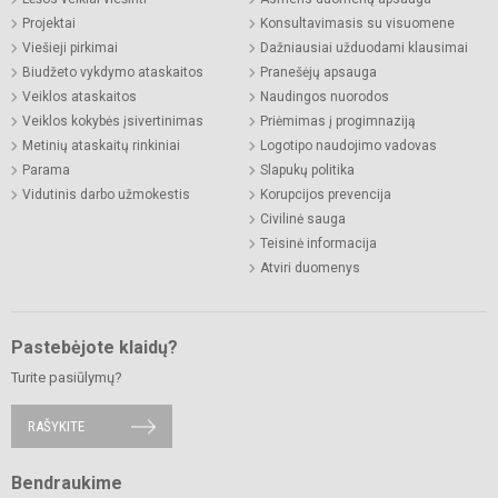
Projektai
Konsultavimasis su visuomene
Viešieji pirkimai
Dažniausiai užduodami klausimai
Biudžeto vykdymo ataskaitos
Pranešėjų apsauga
Veiklos ataskaitos
Naudingos nuorodos
Veiklos kokybės įsivertinimas
Priėmimas į progimnaziją
Metinių ataskaitų rinkiniai
Logotipo naudojimo vadovas
Parama
Slapukų politika
Vidutinis darbo užmokestis
Korupcijos prevencija
Civilinė sauga
Teisinė informacija
Atviri duomenys
Pastebėjote klaidų?
Turite pasiūlymų?
RAŠYKITE
Bendraukime