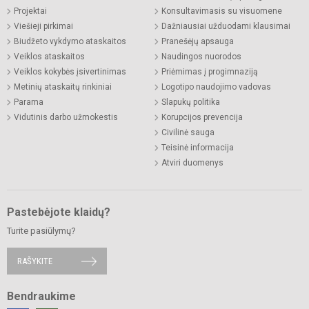
Projektai
Konsultavimasis su visuomene
Viešieji pirkimai
Dažniausiai užduodami klausimai
Biudžeto vykdymo ataskaitos
Pranešėjų apsauga
Veiklos ataskaitos
Naudingos nuorodos
Veiklos kokybės įsivertinimas
Priėmimas į progimnaziją
Metinių ataskaitų rinkiniai
Logotipo naudojimo vadovas
Parama
Slapukų politika
Vidutinis darbo užmokestis
Korupcijos prevencija
Civilinė sauga
Teisinė informacija
Atviri duomenys
Pastebėjote klaidų?
Turite pasiūlymų?
RAŠYKITE
Bendraukime