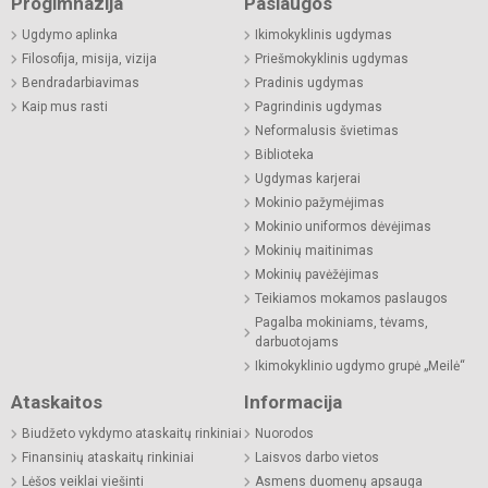
Progimnazija
Paslaugos
Ugdymo aplinka
Ikimokyklinis ugdymas
Filosofija, misija, vizija
Priešmokyklinis ugdymas
Bendradarbiavimas
Pradinis ugdymas
Kaip mus rasti
Pagrindinis ugdymas
Neformalusis švietimas
Biblioteka
Ugdymas karjerai
Mokinio pažymėjimas
Mokinio uniformos dėvėjimas
Mokinių maitinimas
Mokinių pavėžėjimas
Teikiamos mokamos paslaugos
Pagalba mokiniams, tėvams,
darbuotojams
Ikimokyklinio ugdymo grupė „Meilė“
Ataskaitos
Informacija
Biudžeto vykdymo ataskaitų rinkiniai
Nuorodos
Finansinių ataskaitų rinkiniai
Laisvos darbo vietos
Lėšos veiklai viešinti
Asmens duomenų apsauga