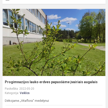
P
l
e
p
į
a
Progimnazijos lauko erdves papuošėme įvairiais augalais
Paskelbta: 2022-05-20
Kategorija:
Veiklos
Dėkojame „Vitaflora“ medelynui