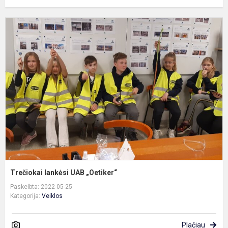
T
l
U
„
Trečiokai lankėsi UAB „Oetiker“
Paskelbta: 2022-05-25
Kategorija:
Veiklos
Plačiau