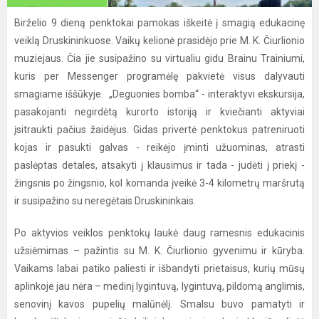
Birželio 9 dieną penktokai pamokas iškeitė į smagią edukacinę
veiklą Druskininkuose. Vaikų kelionė prasidėjo prie M. K. Čiurlionio
muziejaus. Čia jie susipažino su virtualiu gidu Brainu Trainiumi,
kuris per Messenger programėlę pakvietė visus dalyvauti
smagiame iššūkyje. „Deguonies bomba“ - interaktyvi ekskursija,
pasakojanti negirdėtą kurorto istoriją ir kviečianti aktyviai
įsitraukti pačius žaidėjus. Gidas privertė penktokus patreniruoti
kojas ir pasukti galvas - reikėjo įminti užuominas, atrasti
paslėptas detales, atsakyti į klausimus ir tada - judėti į priekį -
žingsnis po žingsnio, kol komanda įveikė 3-4 kilometrų maršrutą
ir susipažino su neregėtais Druskininkais.
Po aktyvios veiklos penktokų laukė daug ramesnis edukacinis
užsiėmimas – pažintis su M. K. Čiurlionio gyvenimu ir kūryba.
Vaikams labai patiko paliesti ir išbandyti prietaisus, kurių mūsų
aplinkoje jau nėra – medinį lygintuvą, lygintuvą, pildomą anglimis,
senovinį kavos pupelių malūnėlį. Smalsu buvo pamatyti ir