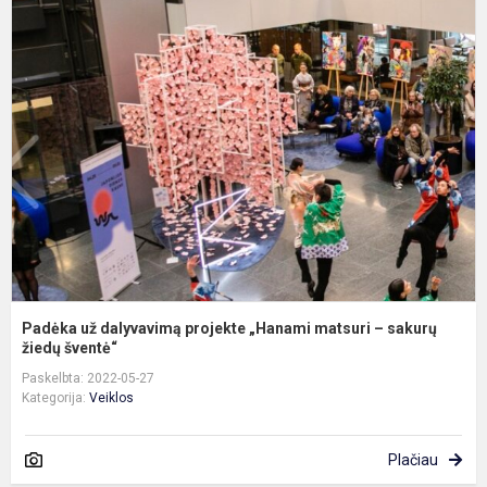
P
u
d
p
„
m
–
s
ž
Padėka už dalyvavimą projekte „Hanami matsuri – sakurų
žiedų šventė“
Paskelbta: 2022-05-27
Kategorija:
Veiklos
Plačiau