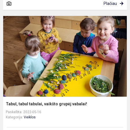
Plačiau
T
t
t
v
g
v
Tabul, tabul tabulai, vaikšto grupėj vabalai!
Paskelbta: 2022-05-16
Kategorija:
Veiklos