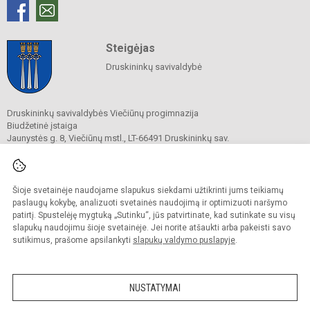
Steigėjas
Druskininkų savivaldybė
Druskininkų savivaldybės Viečiūnų progimnazija
Biudžetinė įstaiga
Jaunystės g. 8, Viečiūnų mstl., LT-66491 Druskininkų sav.
Tel.
+370 313 47 979
El. p.
progimnazija@vieciunai.lt
Duomenys kaupiami ir saugomi
Juridinių asmenų registre
Šioje svetainėje naudojame slapukus siekdami užtikrinti jums teikiamų
Įstaigos kodas 190108418
paslaugų kokybę, analizuoti svetainės naudojimą ir optimizuoti naršymo
El. pristatymo dėžutės adresas 190108418
patirtį. Spustelėję mygtuką „Sutinku“, jūs patvirtinate, kad sutinkate su visų
slapukų naudojimu šioje svetainėje. Jei norite atšaukti arba pakeisti savo
sutikimus, prašome apsilankyti
slapukų valdymo puslapyje
.
© 2019. Druskininkų savivaldybės Viečiūnų progimnazija. Visos teisės saugomos.
Kopijuoti turinį be raštiško progimnazijos sutikimo griežtai draudžiama.
NUSTATYMAI
Prieinamumo paraiška
Slapukų valdymas