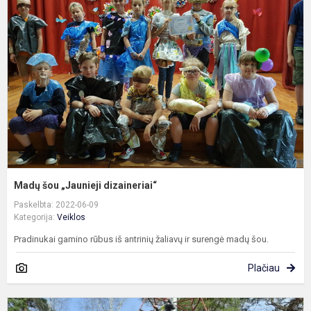
„
d
Madų šou „Jaunieji dizaineriai“
Paskelbta: 2022-06-09
Kategorija:
Veiklos
Pradinukai gamino rūbus iš antrinių žaliavų ir surengė madų šou.
Plačiau
P