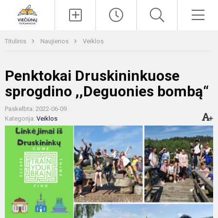
Paieška
Men
Titulinis
Naujienos
Veiklos
Penktokai Druskininkuose
sprogdino ,,Deguonies bombą“
Paskelbta: 2022-06-09
Kategorija:
Veiklos