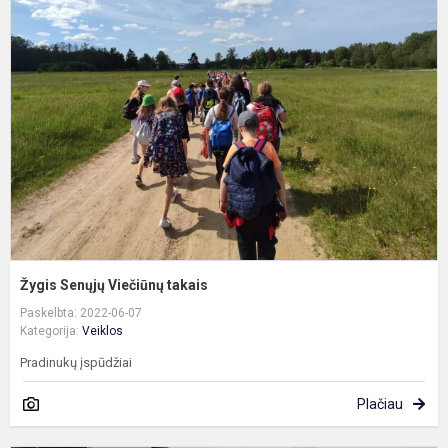
S
V
t
Žygis Senųjų Viečiūnų takais
Paskelbta: 2022-06-07
Kategorija:
Veiklos
Pradinukų įspūdžiai
Plačiau