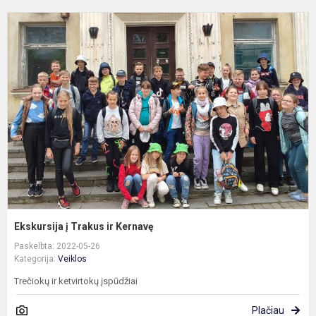
E
į
T
ir
K
Ekskursija į Trakus ir Kernavę
Paskelbta: 2022-05-26
Kategorija:
Veiklos
Trečiokų ir ketvirtokų įspūdžiai
Plačiau