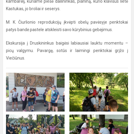
kambarėlį, kuriame piešė dailininkas, pianiną, kurio klavišus lietė
Kastukas, jo broliai ir seserys.
M. K. Čiurlionio reprodukcijų įkvėpti obelų pavėsyje penktokai
patys bandė pastele atskleisti savo kūrybinius gebėjimus.
Ekskursija į Druskininkus baigėsi labiausiai lauktu momentu –
picų valgymu. Pavargę, sotūs ir laimingi penktokai grįžo į
Viečiūnus.