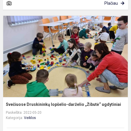
Plačiau
S
D
l
d
„
u
Svečiuose Druskininkų lopšelio-darželio „Žibutė“ ugdytiniai
Paskelbta: 2022-05-20
Kategorija:
Veiklos