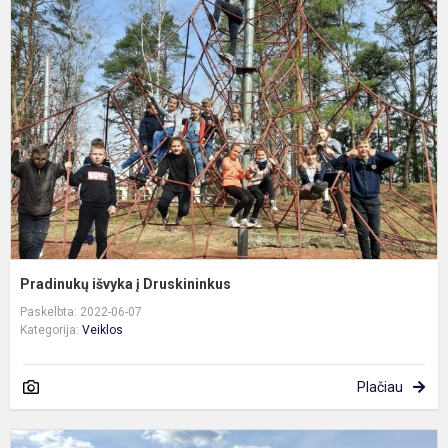
i
į
D
Pradinukų išvyka į Druskininkus
Paskelbta: 2022-06-07
Kategorija:
Veiklos
Plačiau
Ž