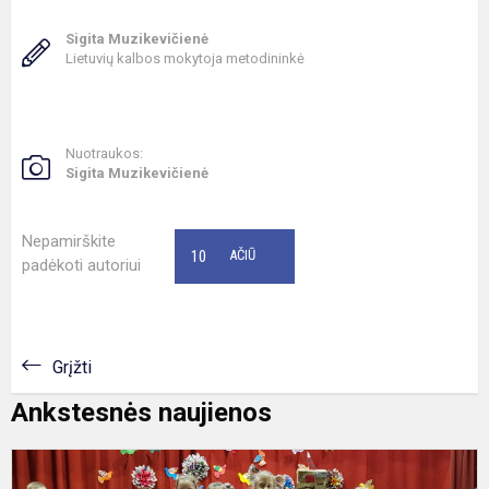
Sigita Muzikevičienė
Lietuvių kalbos mokytoja metodininkė
Nuotraukos:
Sigita Muzikevičienė
Nepamirškite
10
AČIŪ
padėkoti autoriui
Grįžti
Ankstesnės naujienos
M
š