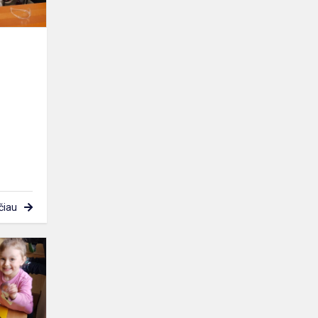
čiau
Tabul,
tabul
tabulai,
vaikšto
grupėj