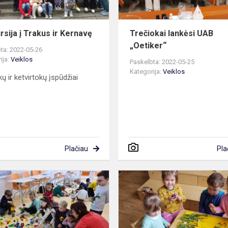
rsija į Trakus ir Kernavę
Trečiokai lankėsi UAB
„Oetiker“
ta: 2022-05-26
ija:
Veiklos
Paskelbta: 2022-05-25
Kategorija:
Veiklos
ų ir ketvirtokų įspūdžiai
Plačiau
Pla
jos
Svečiuose
Druskininkų
lopšelio-
darželio
„Žibutė“