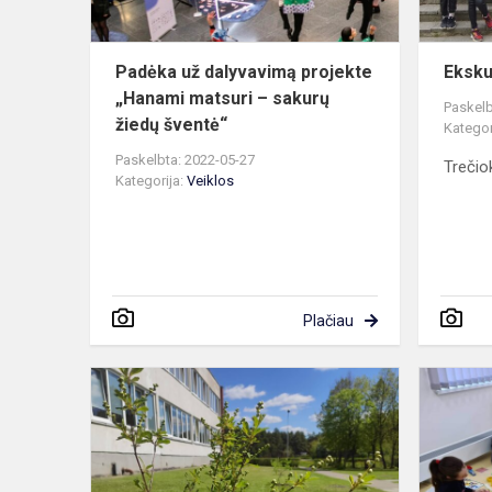
–
sakurų
žied...
Padėka už dalyvavimą projekte
Eksku
„Hanami matsuri – sakurų
Paskelb
žiedų šventė“
Kategor
Paskelbta: 2022-05-27
Trečiok
Kategorija:
Veiklos
Plačiau
Progimnazi
lauko
erdves
papuošėme
įvairiais