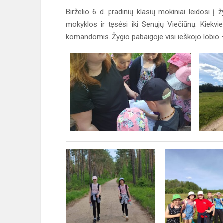
Birželio 6 d. pradinių klasių mokiniai leidosi į
mokyklos ir tęsėsi iki Senųjų Viečiūnų. Kiekvien
komandomis. Žygio pabaigoje visi ieškojo lobi