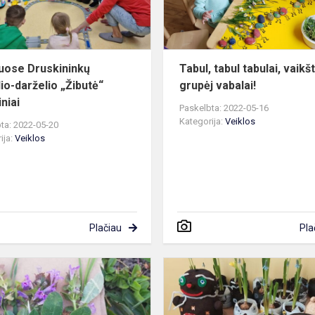
ugdytiniai
uose Druskininkų
Tabul, tabul tabulai, vaikš
lio-darželio „Žibutė“
grupėj vabalai!
niai
Paskelbta: 2022-05-16
Kategorija:
Veiklos
ta: 2022-05-20
ija:
Veiklos
Plačiau
Pla
„Tarp
žiedelių
-