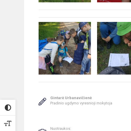
Gintarė Urbanavičienė
Pradinio ugdymo vyresnioji mokytoja
Nuotraukos: