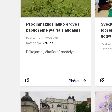
augalais
Progimnazijos lauko erdves
Sveči
papuošėme įvairiais augalais
lopše
ugdyti
Paskelbta: 2022-05-20
Kategorija:
Veiklos
Paskelb
Kategor
Dėkojame „Vitaflora“ medelynui
Plačiau
Pirmokai
ir
antrokai