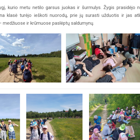
 žygį, kurio metu netilo garsus juokas ir šurmulys. Žygis prasidėjo 
a klasė turėjo ieškoti nuorodų, prie jų surasti užduotis ir jas atli
o – medžiuose ir krūmuose paslėptų saldumynų.