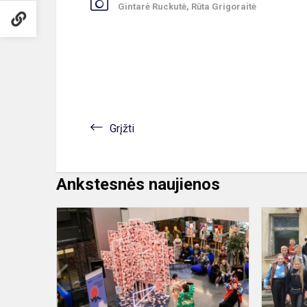
Gintarė Ruckutė, Rūta Grigoraitė
Grįžti
Ankstesnės naujienos
Padėka
už
dalyvavimą
projekte
„Hanami
matsuri