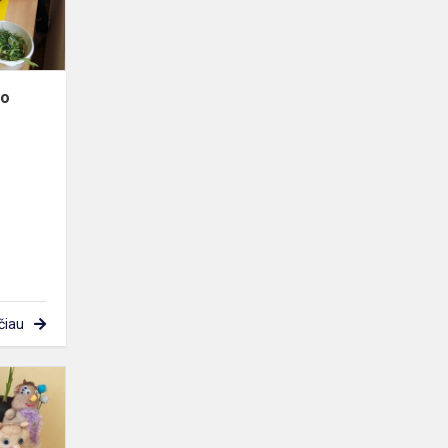
vabalai!
to
čiau
Priešmokyklinukai
dalyvavo
tarptautiniame projekte-