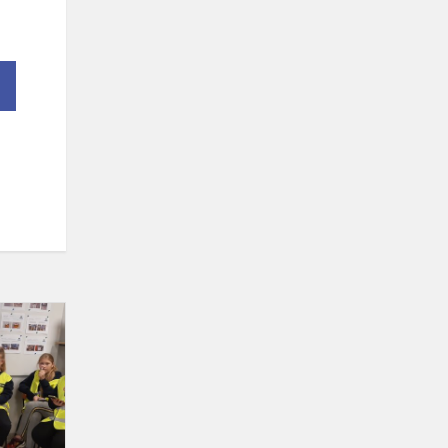
Trečiokai
lankėsi
UAB
„Oetiker“