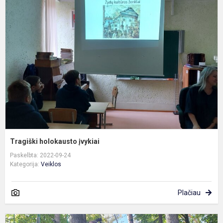
h
į
Tragiški holokausto įvykiai
Paskelbta: 2022-09-24
Kategorija:
Veiklos
Plačiau
K