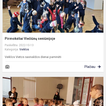
Pirmokėliai Viečiūnų seniūnijoje
Paskelbta: 2022-10-13
Kategorija:
Veiklos
Veiklos Vietos savivaldos dienai paminėti
Plačiau
S
s
i
D