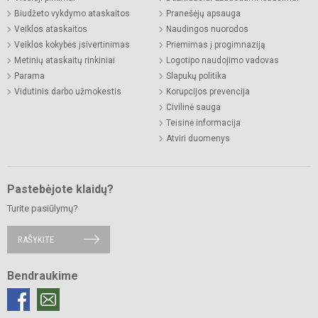
Biudžeto vykdymo ataskaitos
Pranešėjų apsauga
Veiklos ataskaitos
Naudingos nuorodos
Veiklos kokybės įsivertinimas
Priėmimas į progimnaziją
Metinių ataskaitų rinkiniai
Logotipo naudojimo vadovas
Parama
Slapukų politika
Vidutinis darbo užmokestis
Korupcijos prevencija
Civilinė sauga
Teisinė informacija
Atviri duomenys
Pastebėjote klaidų?
Turite pasiūlymų?
RAŠYKITE
Bendraukime