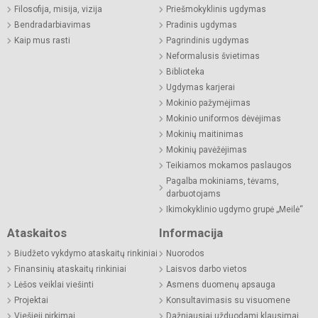
Filosofija, misija, vizija
Priešmokyklinis ugdymas
Bendradarbiavimas
Pradinis ugdymas
Kaip mus rasti
Pagrindinis ugdymas
Neformalusis švietimas
Biblioteka
Ugdymas karjerai
Mokinio pažymėjimas
Mokinio uniformos dėvėjimas
Mokinių maitinimas
Mokinių pavėžėjimas
Teikiamos mokamos paslaugos
Pagalba mokiniams, tėvams,
darbuotojams
Ikimokyklinio ugdymo grupė „Meilė“
Ataskaitos
Informacija
Biudžeto vykdymo ataskaitų rinkiniai
Nuorodos
Finansinių ataskaitų rinkiniai
Laisvos darbo vietos
Lėšos veiklai viešinti
Asmens duomenų apsauga
Projektai
Konsultavimasis su visuomene
Viešieji pirkimai
Dažniausiai užduodami klausimai