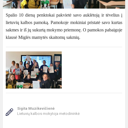
Spalio 10 dieną penktokai pakvietė savo auklėtoją ir tėvelius į
lietuvių kalbos pamoką. Pamokoje moki
niai pristatė savo kurtas
sakmes ir iš jų sukurtą mokymo priemonę. O pamokos pabaigoje
klausė Miglės mamytės skaitomų sakmių.
Sigita Muzikevičienė
Lietuvių kalbos mokytoja metodininkė