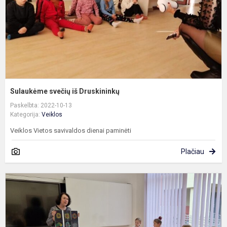
Sulaukėme svečių iš Druskininkų
Paskelbta: 2022-10-13
Kategorija:
Veiklos
Veiklos Vietos savivaldos dienai paminėti
Plačiau
M
u
„
į
t