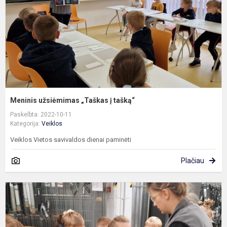
Meninis užsiėmimas „Taškas į tašką“
Paskelbta: 2022-10-11
Kategorija:
Veiklos
Veiklos Vietos savivaldos dienai paminėti
Plačiau
P
i
į
U