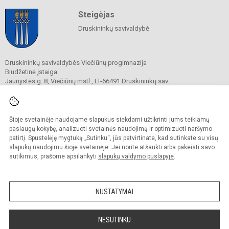
Steigėjas
Druskininkų savivaldybė
Druskininkų savivaldybės Viečiūnų progimnazija
Biudžetinė įstaiga
Jaunystės g. 8, Viečiūnų mstl., LT-66491 Druskininkų sav.
Tel.
+370 313 47 979
El. p.
progimnazija@vieciunai.lt
Duomenys kaupiami ir saugomi
Juridinių asmenų registre
Šioje svetainėje naudojame slapukus siekdami užtikrinti jums teikiamų
Įstaigos kodas 190108418
paslaugų kokybę, analizuoti svetainės naudojimą ir optimizuoti naršymo
El. pristatymo dėžutės adresas 190108418
patirtį. Spustelėję mygtuką „Sutinku“, jūs patvirtinate, kad sutinkate su visų
slapukų naudojimu šioje svetainėje. Jei norite atšaukti arba pakeisti savo
sutikimus, prašome apsilankyti
slapukų valdymo puslapyje
.
© 2019. Druskininkų savivaldybės Viečiūnų progimnazija. Visos teisės saugomos.
Kopijuoti turinį be raštiško progimnazijos sutikimo griežtai draudžiama.
NUSTATYMAI
Prieinamumo paraiška
Slapukų valdymas
Sumanus būdas atnaujinti
NESUTINKU
mokyklos interneto
svetainę