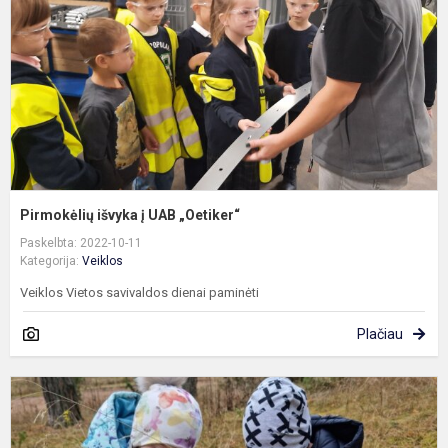
„
Pirmokėlių išvyka į UAB „Oetiker“
Paskelbta: 2022-10-11
Kategorija:
Veiklos
Veiklos Vietos savivaldos dienai paminėti
Plačiau
M
t