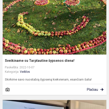
T
š
d
Sveikiname su Tarptautine šypsenos diena!
Paskelbta: 2022-10-07
Kategorija:
Veiklos
Skirkime savo nuostabią šypseną kiekvienam, esančiam šalia!
Plačiau
S
g