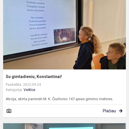
K
Su gimtadieniu, Konstantinai!
Paskelbta: 2022-09-24
Kategorija:
Veiklos
Akcija, skirta paminėti M. K. Čiurlionio 147-ąsias gimimo metines.
Plačiau
T