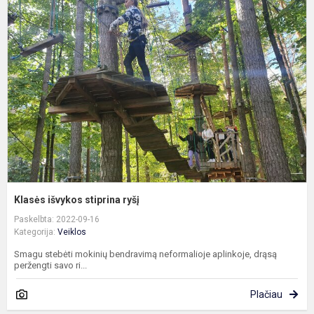
i
s
r
Klasės išvykos stiprina ryšį
Paskelbta: 2022-09-16
Kategorija:
Veiklos
Smagu stebėti mokinių bendravimą neformalioje aplinkoje, drąsą
peržengti savo ri...
Plačiau