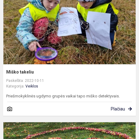
Miško takeliu
Paskelbta: 2022-10-11
Kategorija:
Veiklos
Priešmokyklinės ugdymo grupės vaikai tapo miško detektyvais.
Plačiau
S
s