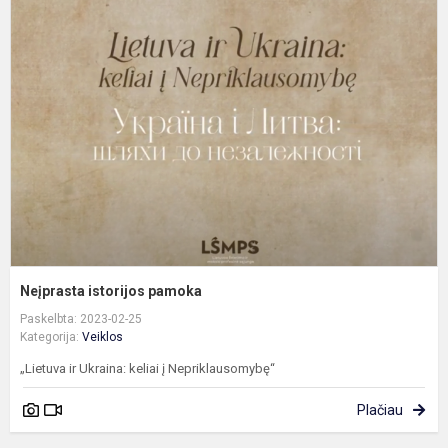
i
p
Neįprasta istorijos pamoka
Paskelbta: 2023-02-25
Kategorija:
Veiklos
„Lietuva ir Ukraina: keliai į Nepriklausomybę“
Plačiau