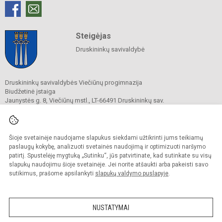
Steigėjas
Druskininkų savivaldybė
Druskininkų savivaldybės Viečiūnų progimnazija
Biudžetinė įstaiga
Jaunystės g. 8, Viečiūnų mstl., LT-66491 Druskininkų sav.
Tel.
+370 313 47 979
El. p.
progimnazija@vieciunai.lt
Duomenys kaupiami ir saugomi
Juridinių asmenų registre
Šioje svetainėje naudojame slapukus siekdami užtikrinti jums teikiamų
Įstaigos kodas 190108418
paslaugų kokybę, analizuoti svetainės naudojimą ir optimizuoti naršymo
El. pristatymo dėžutės adresas 190108418
patirtį. Spustelėję mygtuką „Sutinku“, jūs patvirtinate, kad sutinkate su visų
slapukų naudojimu šioje svetainėje. Jei norite atšaukti arba pakeisti savo
sutikimus, prašome apsilankyti
slapukų valdymo puslapyje
.
© 2019. Druskininkų savivaldybės Viečiūnų progimnazija. Visos teisės saugomos.
Kopijuoti turinį be raštiško progimnazijos sutikimo griežtai draudžiama.
NUSTATYMAI
Prieinamumo paraiška
Slapukų valdymas