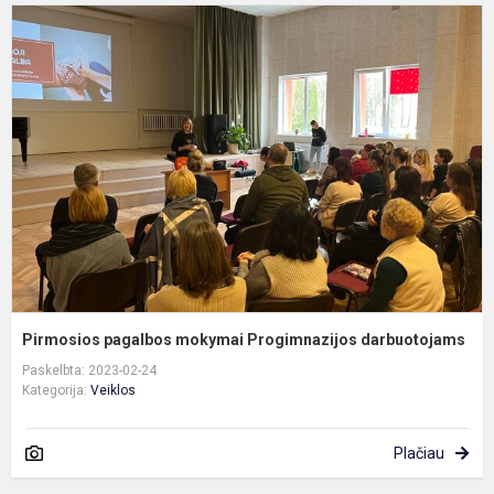
P
p
m
P
d
Pirmosios pagalbos mokymai Progimnazijos darbuotojams
Paskelbta: 2023-02-24
Kategorija:
Veiklos
Plačiau