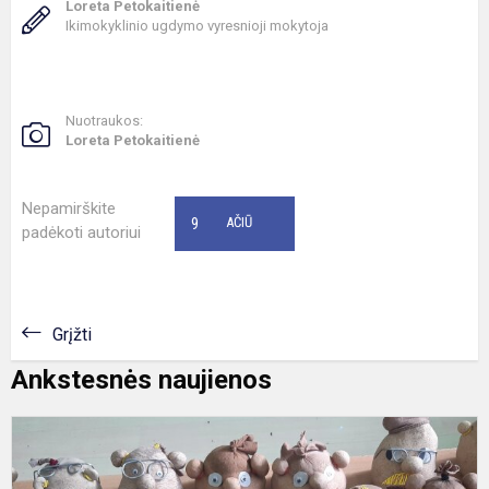
Loreta Petokaitienė
Ikimokyklinio ugdymo vyresnioji mokytoja
Nuotraukos:
Loreta Petokaitienė
Nepamirškite
9
AČIŪ
padėkoti autoriui
Grįžti
Ankstesnės naujienos
M
O