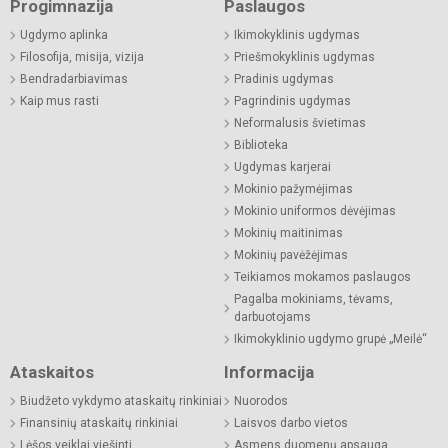
Progimnazija
Paslaugos
Ugdymo aplinka
Ikimokyklinis ugdymas
Filosofija, misija, vizija
Priešmokyklinis ugdymas
Bendradarbiavimas
Pradinis ugdymas
Kaip mus rasti
Pagrindinis ugdymas
Neformalusis švietimas
Biblioteka
Ugdymas karjerai
Mokinio pažymėjimas
Mokinio uniformos dėvėjimas
Mokinių maitinimas
Mokinių pavėžėjimas
Teikiamos mokamos paslaugos
Pagalba mokiniams, tėvams,
darbuotojams
Ikimokyklinio ugdymo grupė „Meilė“
Ataskaitos
Informacija
Biudžeto vykdymo ataskaitų rinkiniai
Nuorodos
Finansinių ataskaitų rinkiniai
Laisvos darbo vietos
Lėšos veiklai viešinti
Asmens duomenų apsauga