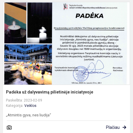
P
u
d
i
Padėka už dalyvavimą pilietinėje iniciatyvoje
Paskelbta: 2023-02-09
Kategorija:
Veiklos
„Atmintis gyva, nes liudija“
Plačiau