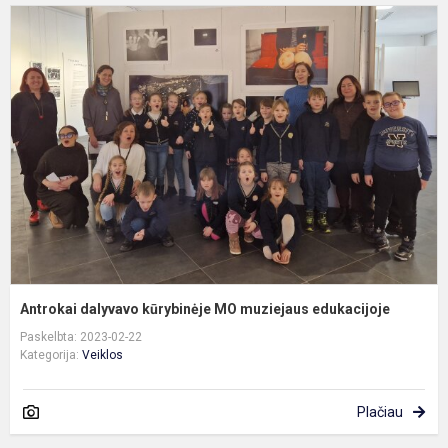
A
d
k
m
e
Antrokai dalyvavo kūrybinėje MO muziejaus edukacijoje
Paskelbta: 2023-02-22
Kategorija:
Veiklos
Plačiau