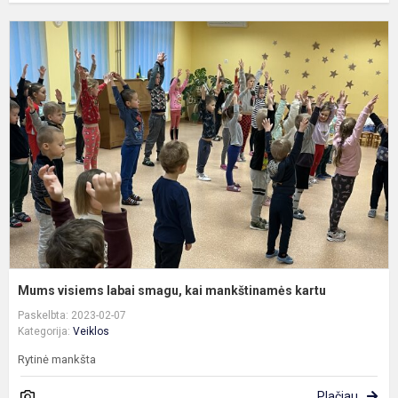
M
v
l
s
k
m
k
Mums visiems labai smagu, kai mankštinamės kartu
Paskelbta: 2023-02-07
Kategorija:
Veiklos
Rytinė mankšta
Plačiau