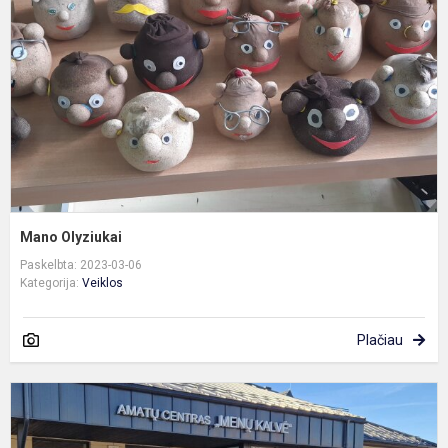
Mano Olyziukai
Paskelbta: 2023-03-06
Kategorija:
Veiklos
Plačiau
Š
d