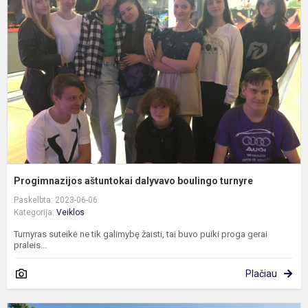
d
b
t
Progimnazijos aštuntokai dalyvavo boulingo turnyre
Paskelbta: 2023-06-06
Kategorija:
Veiklos
Turnyras suteikė ne tik galimybę žaisti, tai buvo puiki proga gerai
praleis...
Plačiau