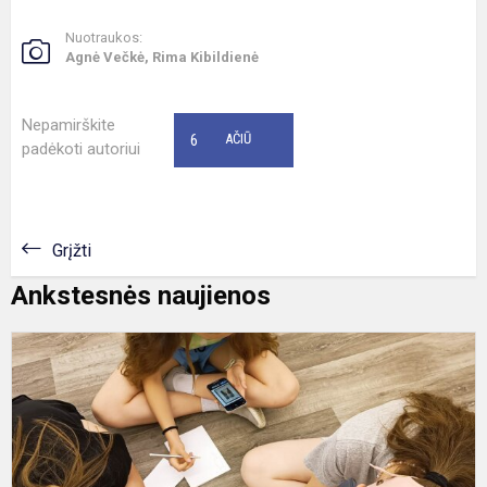
Nuotraukos:
Agnė Večkė, Rima Kibildienė
Nepamirškite
6
AČIŪ
padėkoti autoriui
Grįžti
Ankstesnės naujienos
A
M
k
į