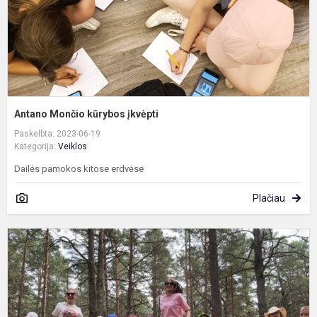
Antano Mončio kūrybos įkvėpti
Paskelbta: 2023-06-19
Kategorija:
Veiklos
Dailės pamokos kitose erdvėse
Plačiau
N
v
š
p
„