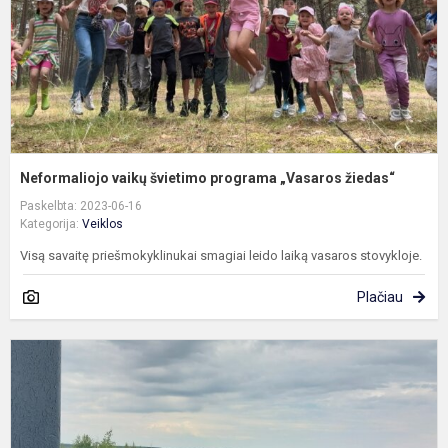
ž
Neformaliojo vaikų švietimo programa „Vasaros žiedas“
Paskelbta: 2023-06-16
Kategorija:
Veiklos
Visą savaitę priešmokyklinukai smagiai leido laiką vasaros stovykloje.
Plačiau
A
i
e
į
Ž