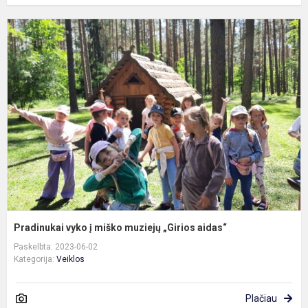
P
v
į
m
m
„
a
Pradinukai vyko į miško muziejų „Girios aidas“
Paskelbta: 2023-06-02
Kategorija:
Veiklos
Plačiau