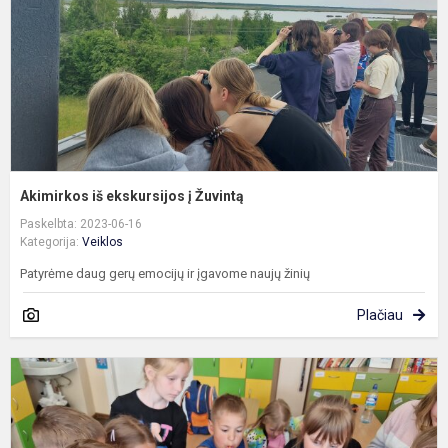
Akimirkos iš ekskursijos į Žuvintą
Paskelbta: 2023-06-16
Kategorija:
Veiklos
Patyrėme daug gerų emocijų ir įgavome naujų žinių
Plačiau
G
t
d