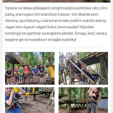
Vasarai vis labiau įsibėgėjant, progimnazijos penktokai vyko į Uno
parką, pramogavo ten esančiose trasose. Visi išbandė savo
vikrumą, sportiškumą, o kai kuriems teko įveikti ir aukščio baimę.
Jėgas teko atgauti valgant ledus, besimaudant Vijūnėlės
tvenkinyje bei gamtoje surengtame piknike. Smagu, kad į vasarą
bėgame geros nuotaikos ir smagiai nusiteikę!