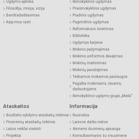
Ugdymo aplinka
Ikimokyklinis ugdymas
Filosofija, misija, vizija
Priešmokyklinis ugdymas
Bendradarbiavimas
Pradinis ugdymas
Kaip mus rasti
Pagrindinis ugdymas
Neformalusis švietimas
Biblioteka
Ugdymas karjerai
Mokinio pažymėjimas
Mokinio uniformos dėvėjimas
Mokinių maitinimas
Mokinių pavėžėjimas
Teikiamos mokamos paslaugos
Pagalba mokiniams, tėvams,
darbuotojams
Ikimokyklinio ugdymo grupė „Meilė“
Ataskaitos
Informacija
Biudžeto vykdymo ataskaitų rinkiniai
Nuorodos
Finansinių ataskaitų rinkiniai
Laisvos darbo vietos
Lėšos veiklai viešinti
Asmens duomenų apsauga
Projektai
Konsultavimasis su visuomene