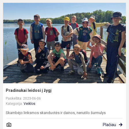
P
l
į
ž
Pradinukai leidosi į žygį
Paskelbta: 2023-06-06
Kategorija:
Veiklos
Skambėjo linksmos skanduotės ir dainos, nenutilo šurmulys
Plačiau