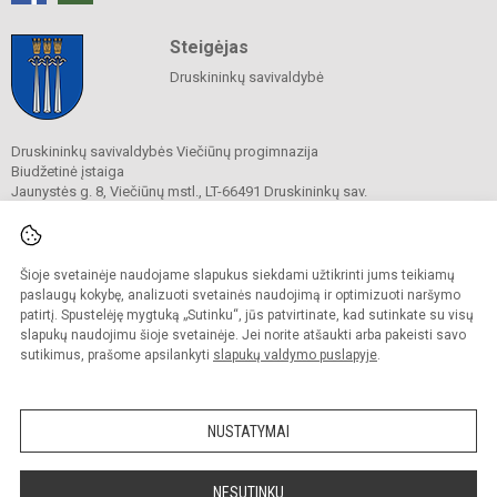
Steigėjas
Druskininkų savivaldybė
Druskininkų savivaldybės Viečiūnų progimnazija
Biudžetinė įstaiga
Jaunystės g. 8, Viečiūnų mstl., LT-66491 Druskininkų sav.
Tel.
+370 313 47 979
El. p.
progimnazija@vieciunai.lt
Duomenys kaupiami ir saugomi
Juridinių asmenų registre
Šioje svetainėje naudojame slapukus siekdami užtikrinti jums teikiamų
Įstaigos kodas 190108418
paslaugų kokybę, analizuoti svetainės naudojimą ir optimizuoti naršymo
El. pristatymo dėžutės adresas 190108418
patirtį. Spustelėję mygtuką „Sutinku“, jūs patvirtinate, kad sutinkate su visų
slapukų naudojimu šioje svetainėje. Jei norite atšaukti arba pakeisti savo
sutikimus, prašome apsilankyti
slapukų valdymo puslapyje
.
© 2019. Druskininkų savivaldybės Viečiūnų progimnazija. Visos teisės saugomos.
Kopijuoti turinį be raštiško progimnazijos sutikimo griežtai draudžiama.
NUSTATYMAI
Prieinamumo paraiška
Slapukų valdymas
Sumanus būdas atnaujinti
NESUTINKU
mokyklos interneto