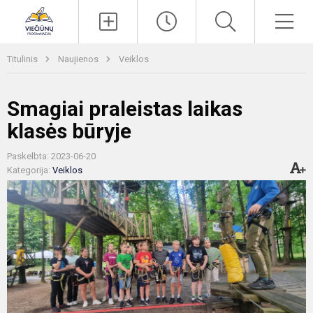
Paieška
Men
Titulinis
Naujienos
Veiklos
Smagiai praleistas laikas
klasės būryje
Paskelbta: 2023-06-20
Kategorija:
Veiklos