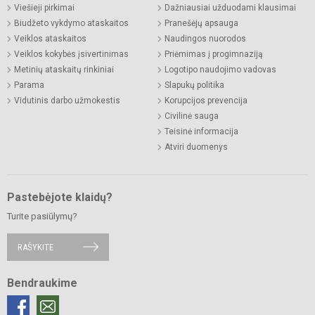
Viešieji pirkimai
Dažniausiai užduodami klausimai
Biudžeto vykdymo ataskaitos
Pranešėjų apsauga
Veiklos ataskaitos
Naudingos nuorodos
Veiklos kokybės įsivertinimas
Priėmimas į progimnaziją
Metinių ataskaitų rinkiniai
Logotipo naudojimo vadovas
Parama
Slapukų politika
Vidutinis darbo užmokestis
Korupcijos prevencija
Civilinė sauga
Teisinė informacija
Atviri duomenys
Pastebėjote klaidų?
Turite pasiūlymų?
RAŠYKITE
Bendraukime