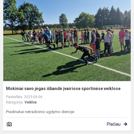
M
s
j
i
į
s
v
Mokiniai savo jėgas išbandė įvairiose sportinėse veiklose
Paskelbta: 2023-06-06
Kategorija:
Veiklos
Pradinukai netradicinio ugdymo dienoje
Plačiau