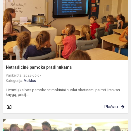
Netradicinė pamoka pradinukams
Paskelbta: 2023-06-07
Kategorija:
Veiklos
Lietuvių kalbos pamokose mokiniai nuolat skatinami paimti į rankas
knygą, prisij...
Plačiau
P
a