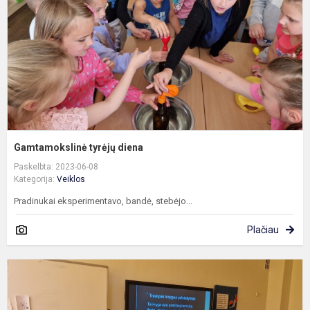
Gamtamokslinė tyrėjų diena
Paskelbta: 2023-06-08
Kategorija:
Veiklos
Pradinukai eksperimentavo, bandė, stebėjo...
Plačiau
N
p
p