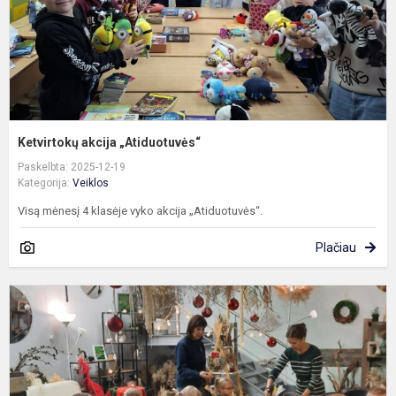
Ketvirtokų akcija „Atiduotuvės“
Paskelbta: 2025-12-19
Kategorija:
Veiklos
Visą mėnesį 4 klasėje vyko akcija „Atiduotuvės“.
Plačiau
I
į
D
a
c