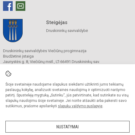
Steigėjas
Druskininkų savivaldybė
Druskininkų savivaldybės Viečiūnų progimnazija
Biudžetinė įstaiga
Jaunystės g. 8, Viečiūnų mstl., LT-66491 Druskininkų sav.
Tel.
+370 313 47 979
El. p.
progimnazija@vieciunai.lt
Duomenys kaupiami ir saugomi
Juridinių asmenų registre
Šioje svetainėje naudojame slapukus siekdami užtikrinti jums teikiamų
Įstaigos kodas 190108418
paslaugų kokybę, analizuoti svetainės naudojimą ir optimizuoti naršymo
El. pristatymo dėžutės adresas 190108418
patirtį. Spustelėję mygtuką „Sutinku“, jūs patvirtinate, kad sutinkate su visų
slapukų naudojimu šioje svetainėje. Jei norite atšaukti arba pakeisti savo
sutikimus, prašome apsilankyti
slapukų valdymo puslapyje
.
© 2019. Druskininkų savivaldybės Viečiūnų progimnazija. Visos teisės saugomos.
Kopijuoti turinį be raštiško progimnazijos sutikimo griežtai draudžiama.
NUSTATYMAI
Prieinamumo paraiška
Slapukų valdymas