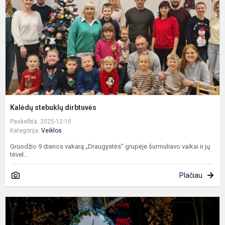
Kalėdų stebuklų dirbtuvės
Paskelbta: 2025-12-10
Kategorija:
Veiklos
Gruodžio 9 dienos vakarą „Draugystės“ grupėje šurmuliavo vaikai ir jų
tėvel...
Plačiau
P
b