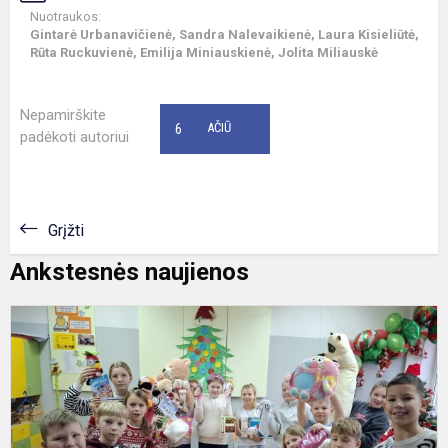
Nuotraukos:
Gintarė Urbanavičienė, Sandra Nalevaikienė, Laura Kisieliūtė,
Rūta Ruckuvienė, Emilija Miniauskienė, Jolita Miliauskė
Nepamirškite
6
AČIŪ
padėkoti autoriui
Grįžti
Ankstesnės naujienos
K
a
„