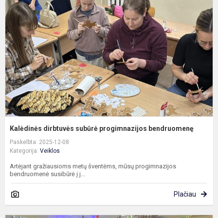
s
p
b
Kalėdinės dirbtuvės subūrė progimnazijos bendruomenę
Paskelbta: 2025-12-08
Kategorija:
Veiklos
Artėjant gražiausioms metų šventėms, mūsų progimnazijos
bendruomenė susibūrė į j...
Plačiau