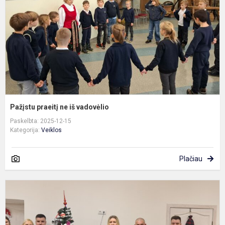
v
Pažįstu praeitį ne iš vadovėlio
Paskelbta: 2025-12-15
Kategorija:
Veiklos
Plačiau
K
s
d