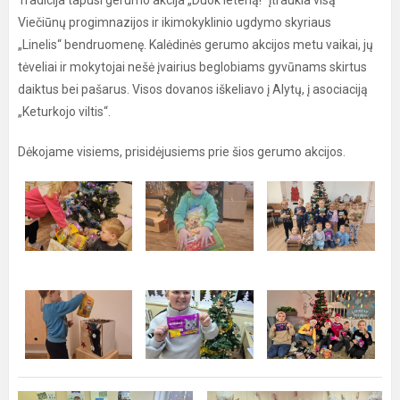
Tradicija tapusi gerumo akcija „Duok leteną!“ įtraukia visą
Viečiūnų progimnazijos ir ikimokyklinio ugdymo skyriaus
„Linelis“ bendruomenę. Kalėdinės gerumo akcijos metu vaikai, jų
tėveliai ir mokytojai nešė įvairius beglobiams gyvūnams skirtus
daiktus bei pašarus. Visos dovanos iškeliavo į Alytų, į asociaciją
„Keturkojo viltis“.
Dėkojame visiems, prisidėjusiems prie šios gerumo akcijos.