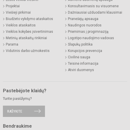
Projektai
Konsultavimasis su visuomene
Viešieji pirkimai
Dažniausiai užduodami klausimai
Biudžeto vykdymo ataskaitos
Pranešėjų apsauga
Veiklos ataskaitos
Naudingos nuorodos
Veiklos kokybės įsivertinimas
Priėmimas į progimnaziją
Metinių ataskaitų rinkiniai
Logotipo naudojimo vadovas
Parama
Slapukų politika
Vidutinis darbo užmokestis
Korupcijos prevencija
Civilinė sauga
Teisinė informacija
Atviri duomenys
Pastebėjote klaidų?
Turite pasiūlymų?
RAŠYKITE
Bendraukime