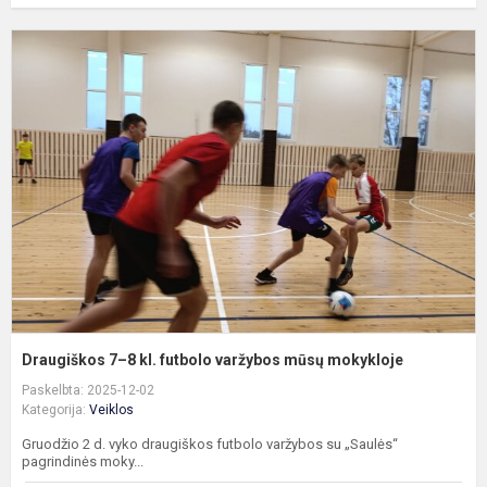
D
7
8
kl
f
v
m
m
Draugiškos 7–8 kl. futbolo varžybos mūsų mokykloje
Paskelbta: 2025-12-02
Kategorija:
Veiklos
Gruodžio 2 d. vyko draugiškos futbolo varžybos su „Saulės“
pagrindinės moky...