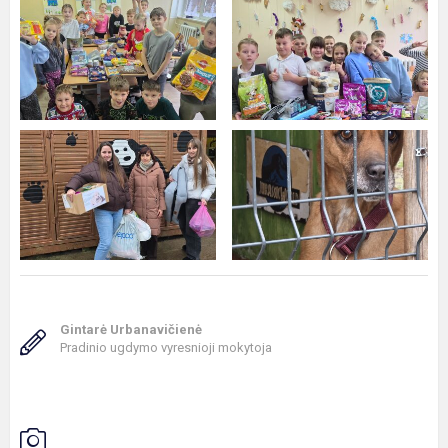
Gintarė Urbanavičienė
Pradinio ugdymo vyresnioji mokytoja