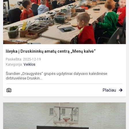
„
k
Išvyka į Druskininkų amatų centrą „Menų kalvė“
Paskelbta: 2025-12-19
Kategorija:
Veiklos
Šiandien „Draugystės“ grupės ugdytiniai dalyvavo kalėdinėse
dirbtuvėlėse Druskin...
Plačiau
K
f