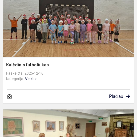
Kalėdinis futboliukas
Paskelbta: 2025-12-16
Kategorija:
Veiklos
Plačiau
P
p
n
i