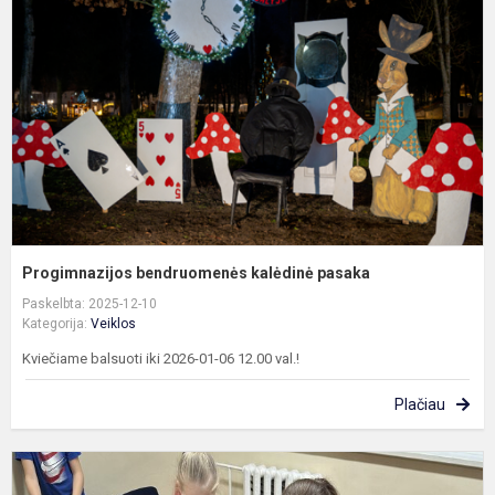
k
p
Progimnazijos bendruomenės kalėdinė pasaka
Paskelbta: 2025-12-10
Kategorija:
Veiklos
Kviečiame balsuoti iki 2026-01-06 12.00 val.!
Plačiau
K
d