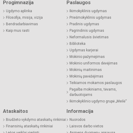
Progimnazija
Paslaugos
Ugdymo aplinka
Ikimokyklinis ugdymas
Filosofija, misija, vizija
Priešmokyklinis ugdymas
Bendradarbiavimas
Pradinis ugdymas
Kaip mus rasti
Pagrindinis ugdymas
Neformalusis švietimas
Biblioteka
Ugdymas karjerai
Mokinio pažymėjimas
Mokinio uniformos dėvėjimas
Mokinių maitinimas
Mokinių pavėžėjimas
Teikiamos mokamos paslaugos
Pagalba mokiniams, tėvams,
darbuotojams
Ikimokyklinio ugdymo grupė „Meilė“
Ataskaitos
Informacija
Biudžeto vykdymo ataskaitų rinkiniai
Nuorodos
Finansinių ataskaitų rinkiniai
Laisvos darbo vietos
Lėšos veiklai viešinti
Asmens duomenų apsauga