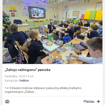
„
r
p
„Žaliojo raštingumo“ pamoka
Paskelbta: 2025-12-04
Kategorija:
Veiklos
1 ir 3 klasės mokiniai dalyvavo pakuočių atliekų tvarkymo
organizacijos „Žaliasi...
Plačiau