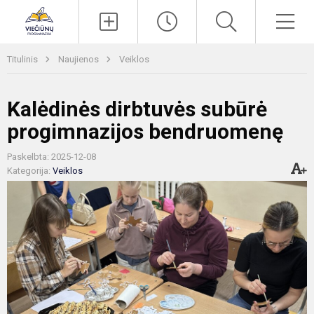
Paieška
Men
Titulinis
Naujienos
Veiklos
Kalėdinės dirbtuvės subūrė
progimnazijos bendruomenę
Paskelbta: 2025-12-08
Kategorija:
Veiklos