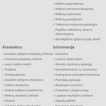
Mokinio pažymėjimas
Mokinio uniformos dėvėjimas
Mokinių maitinimas
Mokinių pavėžėjimas
Teikiamos mokamos paslaugos
Pagalba mokiniams, tėvams,
darbuotojams
Ikimokyklinio ugdymo grupė „Meilė“
Ataskaitos
Informacija
Biudžeto vykdymo ataskaitų rinkiniai
Nuorodos
Finansinių ataskaitų rinkiniai
Laisvos darbo vietos
Lėšos veiklai viešinti
Asmens duomenų apsauga
Projektai
Konsultavimasis su visuomene
Viešieji pirkimai
Dažniausiai užduodami klausimai
Biudžeto vykdymo ataskaitos
Pranešėjų apsauga
Veiklos ataskaitos
Naudingos nuorodos
Veiklos kokybės įsivertinimas
Priėmimas į progimnaziją
Metinių ataskaitų rinkiniai
Logotipo naudojimo vadovas
Parama
Slapukų politika
Vidutinis darbo užmokestis
Korupcijos prevencija