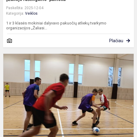
Paskelbta: 2025-12-04
Kategorija:
Veiklos
1 ir 3 klasės mokiniai dalyvavo pakuočių atliekų tvarkymo
organizacijos „Žaliasi...
Plačiau
D
7
8
kl
f
v
m
m