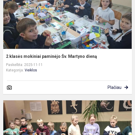
M
d
2 klasės mokiniai paminėjo Šv. Martyno dieną
Paskelbta: 2025-11-11
Kategorija:
Veiklos
Plačiau
P
e
į
V