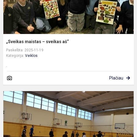
„Sveikas maistas – sveikas aš“
Paskelbta: 2025-11-19
Kategorija:
Veiklos
.
Plačiau
D
t
r
„
m