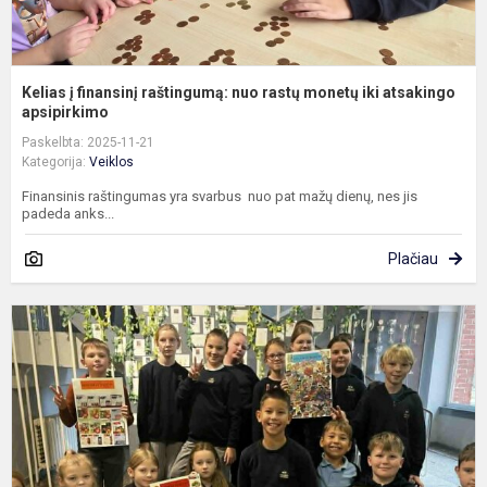
Kelias į finansinį raštingumą: nuo rastų monetų iki atsakingo
apsipirkimo
Paskelbta: 2025-11-21
Kategorija:
Veiklos
Finansinis raštingumas yra svarbus nuo pat mažų dienų, nes jis
padeda anks...
Plačiau
„
m
–
s
a