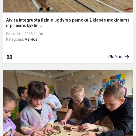
Atvira integruota fizinio ugdymo pamoka 2 klasės mokiniams
ir priešmokyklin...
Paskelbta: 2025-11-30
Kategorija:
Veiklos
Plačiau
K
į
f
r
n
r
m
ik
a