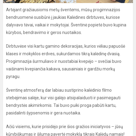
Artėjant gražiausioms metų šventėms, mūsų progimnazijos
bendruomenė susibūrė į jaukias Kalėdines dirbtuves, kuriose
dalyvavo tėvai, vaikai ir mokytojai. Šventinė popietė buvo kupina
kūrybos, bendravimo ir geros nuotaikos.
Dirbtuvėse visi kartu gamino dekoracijas, kurios vėliau papuošė
klases ir mokyklos erdves, sukurdamos tikrą kalėdinę dvasią.
Progimnazija šurmuliavo ir nuostabiai kvepėjo – svečiai buvo
vaišinami kvepiančia kakava, sausainiais ir gardžiu morkų
pyragu.
Šventinę atmosferą dar labiau sustiprino kalėdinio filmo
stebėjimas salėje, kur visi galėjo atsipalaiduoti ir pasimėgauti
bendrystės akimirkomis. Tai buvo puiki proga pabūti kartu,
pasidalinti šypsenomis ir gera nuotaika.
Ačiū visiems, kurie prisidėjo prie šios gražios iniciatyvos – jūsų
kūrybiškumas ir šiluma pavertė mokyklą tikrais Kalėdų namais!