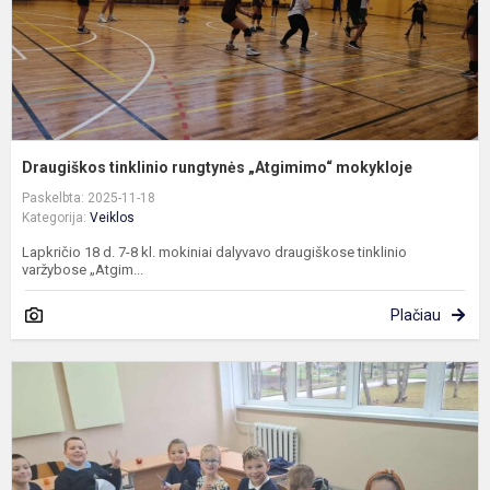
Draugiškos tinklinio rungtynės „Atgimimo“ mokykloje
Paskelbta: 2025-11-18
Kategorija:
Veiklos
Lapkričio 18 d. 7-8 kl. mokiniai dalyvavo draugiškose tinklinio
varžybose „Atgim...
Plačiau
2
k
m
p
Š