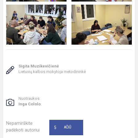
Sigita Muzikevičienė
Lietuvių kalbos mokytoja metodininkė
Nuotraukos:
Inga Cololo
Nepamirškite
5
AČIŪ
padėkoti autoriui