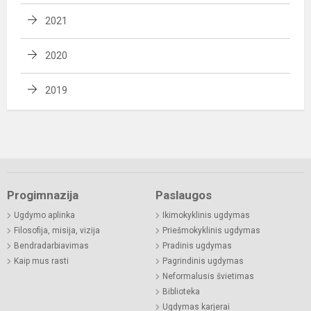
2021
2020
2019
Progimnazija
Paslaugos
Ugdymo aplinka
Ikimokyklinis ugdymas
Filosofija, misija, vizija
Priešmokyklinis ugdymas
Bendradarbiavimas
Pradinis ugdymas
Kaip mus rasti
Pagrindinis ugdymas
Neformalusis švietimas
Biblioteka
Ugdymas karjerai