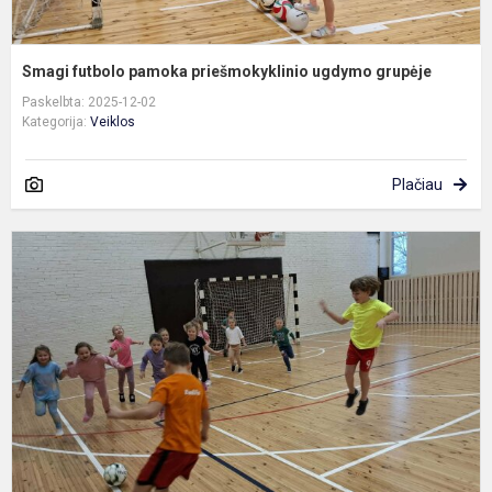
Smagi futbolo pamoka priešmokyklinio ugdymo grupėje
Paskelbta: 2025-12-02
Kategorija:
Veiklos
Plačiau
A
i
f
u
p
2
k
m