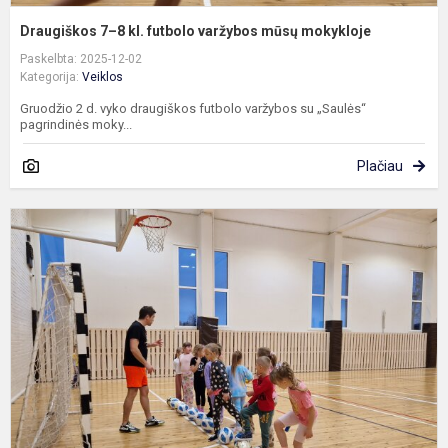
Draugiškos 7–8 kl. futbolo varžybos mūsų mokykloje
Paskelbta: 2025-12-02
Kategorija:
Veiklos
Gruodžio 2 d. vyko draugiškos futbolo varžybos su „Saulės“
pagrindinės moky...
Plačiau
S
f
p
p
u
g