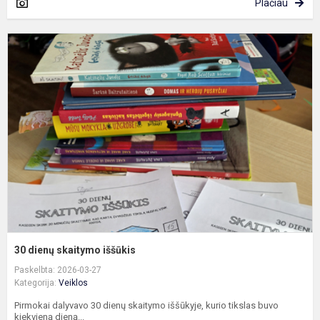
Plačiau
3
d
s
i
30 dienų skaitymo iššūkis
Paskelbta: 2026-03-27
Kategorija:
Veiklos
Pirmokai dalyvavo 30 dienų skaitymo iššūkyje, kurio tikslas buvo
kiekvieną dieną...