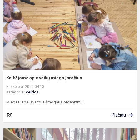
v
m
į
Kalbėjome apie vaikų miego įpročius
Paskelbta: 2026-04-13
Kategorija:
Veiklos
Miegas labai svarbus žmogaus organizmui.
Plačiau
T
k