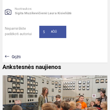
Nuotraukos:
Sigita Muzikevičienė Laura Kisieliūtė
Nepamirškite
5
AČIŪ
padėkoti autoriui
Grįžti
Ankstesnės naujienos
1
4
k
m
i
į