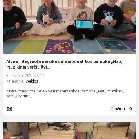
m
p
„
m
Atvira integruota muzikos ir matematikos pamoka „Natų
muzikinių verčių įtvi...
Paskelbta: 2026-04-17
Kategorija:
Veiklos
Atvira integruota muzikos ir matematikos pamoka „Natų muzikinių
verčių įtvirtini...
Plačiau
K
a