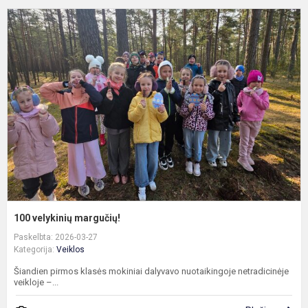
1
v
m
100 velykinių margučių!
Paskelbta: 2026-03-27
Kategorija:
Veiklos
Šiandien pirmos klasės mokiniai dalyvavo nuotaikingoje netradicinėje
veikloje –...