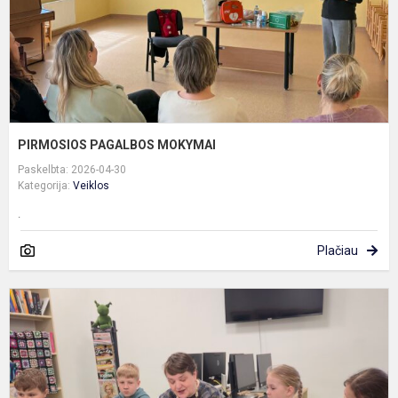
PIRMOSIOS PAGALBOS MOKYMAI
Paskelbta: 2026-04-30
Kategorija:
Veiklos
.
Plačiau
B
–
n
t