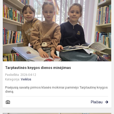
d
m
Tarptautinės knygos dienos minėjimas
Paskelbta: 2026-04-12
Kategorija:
Veiklos
Praėjusią savaitę pirmos klasės mokiniai paminėjo Tarptautinę knygos
dieną.
Plačiau