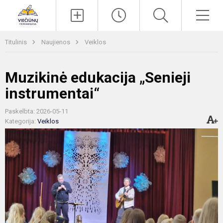
Paieška
Men
Titulinis
Naujienos
Veiklos
Muzikinė edukacija „Senieji
instrumentai“
Paskelbta: 2026-05-11
Kategorija:
Veiklos