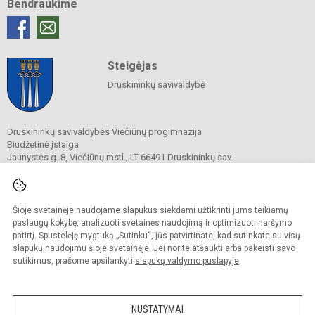
Bendraukime
Steigėjas
Druskininkų savivaldybė
Druskininkų savivaldybės Viečiūnų progimnazija
Biudžetinė įstaiga
Jaunystės g. 8, Viečiūnų mstl., LT-66491 Druskininkų sav.
Tel.
+370 313 47 979
El. p.
progimnazija@vieciunai.lt
Duomenys kaupiami ir saugomi
Juridinių asmenų registre
Šioje svetainėje naudojame slapukus siekdami užtikrinti jums teikiamų
Įstaigos kodas 190108418
paslaugų kokybę, analizuoti svetainės naudojimą ir optimizuoti naršymo
El. pristatymo dėžutės adresas 190108418
patirtį. Spustelėję mygtuką „Sutinku“, jūs patvirtinate, kad sutinkate su visų
slapukų naudojimu šioje svetainėje. Jei norite atšaukti arba pakeisti savo
sutikimus, prašome apsilankyti
slapukų valdymo puslapyje
.
© 2019. Druskininkų savivaldybės Viečiūnų progimnazija. Visos teisės saugomos.
Kopijuoti turinį be raštiško progimnazijos sutikimo griežtai draudžiama.
NUSTATYMAI
Prieinamumo paraiška
Slapukų valdymas