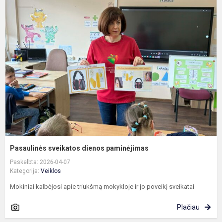
P
s
d
p
Pasaulinės sveikatos dienos paminėjimas
Paskelbta: 2026-04-07
Kategorija:
Veiklos
Mokiniai kalbėjosi apie triukšmą mokykloje ir jo poveikį sveikatai
Plačiau