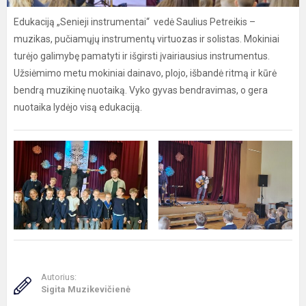
Edukaciją „Senieji instrumentai“ vedė Saulius Petreikis –
muzikas, pučiamųjų instrumentų virtuozas ir solistas. Mokiniai
turėjo galimybę pamatyti ir išgirsti įvairiausius instrumentus.
Užsiėmimo metu mokiniai dainavo, plojo, išbandė ritmą ir kūrė
bendrą muzikinę nuotaiką. Vyko gyvas bendravimas, o gera
nuotaika lydėjo visą edukaciją.
Autorius:
Sigita Muzikevičienė