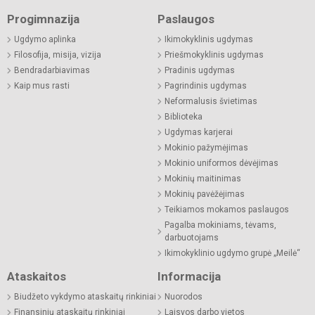
Progimnazija
Paslaugos
Ugdymo aplinka
Ikimokyklinis ugdymas
Filosofija, misija, vizija
Priešmokyklinis ugdymas
Bendradarbiavimas
Pradinis ugdymas
Kaip mus rasti
Pagrindinis ugdymas
Neformalusis švietimas
Biblioteka
Ugdymas karjerai
Mokinio pažymėjimas
Mokinio uniformos dėvėjimas
Mokinių maitinimas
Mokinių pavėžėjimas
Teikiamos mokamos paslaugos
Pagalba mokiniams, tėvams,
darbuotojams
Ikimokyklinio ugdymo grupė „Meilė“
Ataskaitos
Informacija
Biudžeto vykdymo ataskaitų rinkiniai
Nuorodos
Finansinių ataskaitų rinkiniai
Laisvos darbo vietos