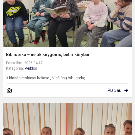
k
b
ir
k
​Biblioteka – ne tik knygoms, bet ir kūrybai
Paskelbta: 2026-04-17
Kategorija:
Veiklos
3 klasės mokiniai keliavo į Viečiūnų biblioteką.
Plačiau
A
i
m
ir