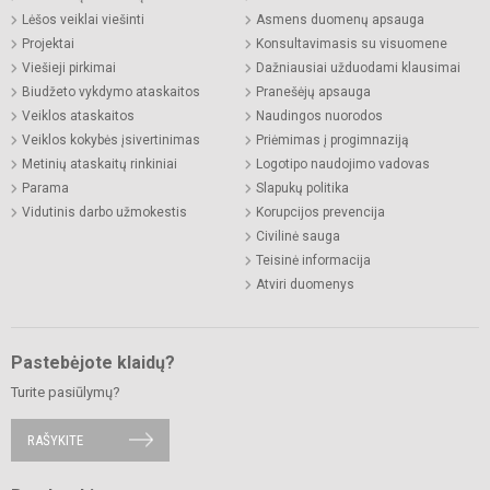
Lėšos veiklai viešinti
Asmens duomenų apsauga
Projektai
Konsultavimasis su visuomene
Viešieji pirkimai
Dažniausiai užduodami klausimai
Biudžeto vykdymo ataskaitos
Pranešėjų apsauga
Veiklos ataskaitos
Naudingos nuorodos
Veiklos kokybės įsivertinimas
Priėmimas į progimnaziją
Metinių ataskaitų rinkiniai
Logotipo naudojimo vadovas
Parama
Slapukų politika
Vidutinis darbo užmokestis
Korupcijos prevencija
Civilinė sauga
Teisinė informacija
Atviri duomenys
Pastebėjote klaidų?
Turite pasiūlymų?
RAŠYKITE