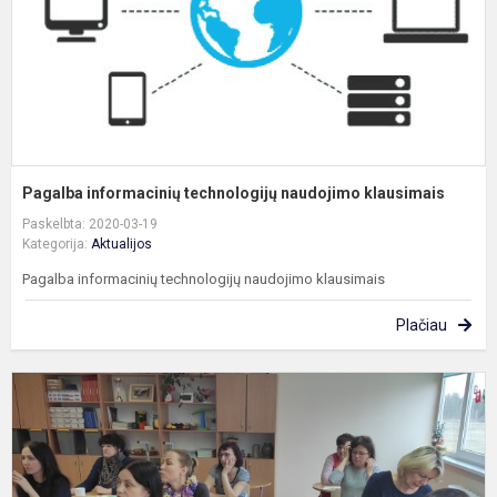
Pagalba informacinių technologijų naudojimo klausimais
Paskelbta: 2020-03-19
Kategorija:
Aktualijos
Pagalba informacinių technologijų naudojimo klausimais
Plačiau
K
d
„
k
u