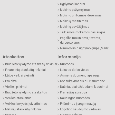
Ugdymas karjerai
Mokinio pažymėjimas
Mokinio uniformos dėvėjimas
Mokinių maitinimas
Mokinių pavėžėjimas
Teikiamos mokamos paslaugos
Pagalba mokiniams, tėvams,
darbuotojams
Ikimokyklinio ugdymo grupė „Meilė“
Ataskaitos
Informacija
Biudžeto vykdymo ataskaitų rinkiniai
Nuorodos
Finansinių ataskaitų rinkiniai
Laisvos darbo vietos
Lėšos veiklai viešinti
Asmens duomenų apsauga
Projektai
Konsultavimasis su visuomene
Viešieji pirkimai
Dažniausiai užduodami klausimai
Biudžeto vykdymo ataskaitos
Pranešėjų apsauga
Veiklos ataskaitos
Naudingos nuorodos
Veiklos kokybės įsivertinimas
Priėmimas į progimnaziją
Metinių ataskaitų rinkiniai
Logotipo naudojimo vadovas
Parama
Slapukų politika