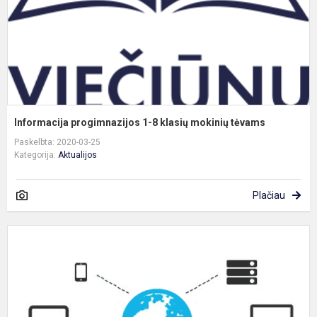
t
Informacija progimnazijos 1-8 klasių mokinių tėvams
Paskelbta: 2020-03-25
Kategorija:
Aktualijos
Plačiau
P
i
t
n
k