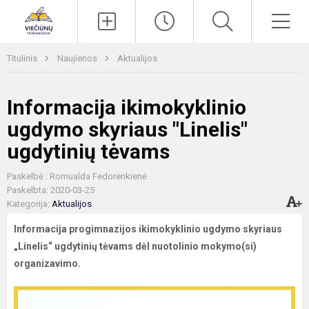
Paieška
Men
Titulinis
Naujienos
Aktualijos
Informacija ikimokyklinio
ugdymo skyriaus "Linelis"
ugdytinių tėvams
Paskelbė : Romualda Fedorenkienė
Paskelbta: 2020-03-25
Kategorija:
Aktualijos
Informacija progimnazijos ikimokyklinio ugdymo skyriaus
„Linelis“ ugdytinių tėvams dėl nuotolinio mokymo(si)
organizavimo.