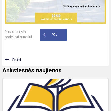
Nepamirškite
0
AČIŪ
padėkoti autoriui
Grįžti
Ankstesnės naujienos
I
p
1
8
k
m