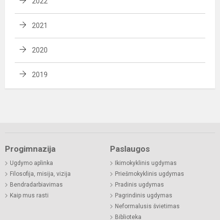
2022
2021
2020
2019
Progimnazija
Paslaugos
Ugdymo aplinka
Ikimokyklinis ugdymas
Filosofija, misija, vizija
Priešmokyklinis ugdymas
Bendradarbiavimas
Pradinis ugdymas
Kaip mus rasti
Pagrindinis ugdymas
Neformalusis švietimas
Biblioteka