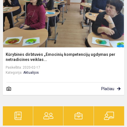
p
ne
Kūrybinės dirbtuvės „Emocinių kompetencijų ugdymas per
netradicines veiklas...
Paskelbta: 2020-02-17
Kategorija:
Aktualijos
Plačiau