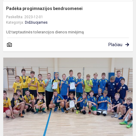
Padėka progimnazijos bendruomenei
Paskelbta: 2023-12-01
Kategorija:
Didžiuojamės
Už tarptautinės tolerancijos dienos minėjimą
Plačiau
D
t
b
f
v