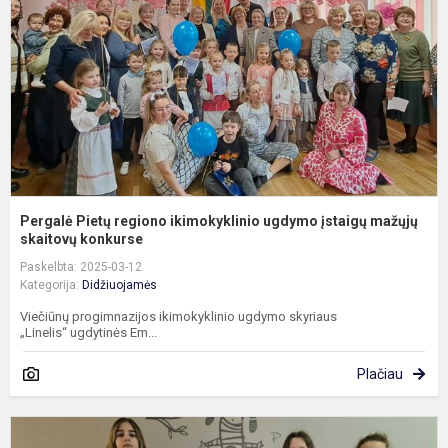
u
į
m
s.
Pergalė Pietų regiono ikimokyklinio ugdymo įstaigų mažųjų
skaitovų konkurse
Paskelbta: 2025-03-12
Kategorija:
Didžiuojamės
Viečiūnų progimnazijos ikimokyklinio ugdymo skyriaus
„Linelis“ ugdytinės Em...
Plačiau
X