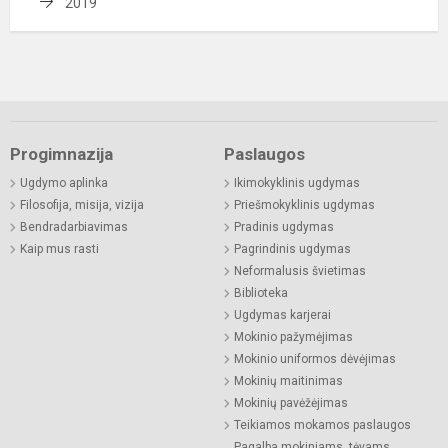
2019
Progimnazija
Paslaugos
Ugdymo aplinka
Ikimokyklinis ugdymas
Filosofija, misija, vizija
Priešmokyklinis ugdymas
Bendradarbiavimas
Pradinis ugdymas
Kaip mus rasti
Pagrindinis ugdymas
Neformalusis švietimas
Biblioteka
Ugdymas karjerai
Mokinio pažymėjimas
Mokinio uniformos dėvėjimas
Mokinių maitinimas
Mokinių pavėžėjimas
Teikiamos mokamos paslaugos
Pagalba mokiniams, tėvams,