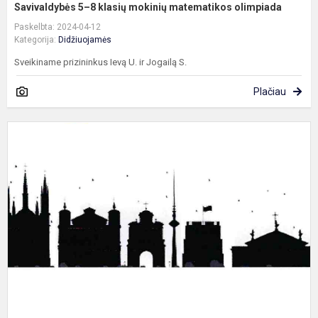
Savivaldybės 5–8 klasių mokinių matematikos olimpiada
Paskelbta: 2024-04-12
Kategorija:
Didžiuojamės
Sveikiname prizininkus Ievą U. ir Jogailą S.
Plačiau
P
p
b