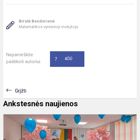
Birutė Bendorienė
Matematikos vyresnioji mokytoja
Nepamirškite
7
AČIŪ
padėkoti autoriui
Grįžti
Ankstesnės naujienos
P
P
r
i