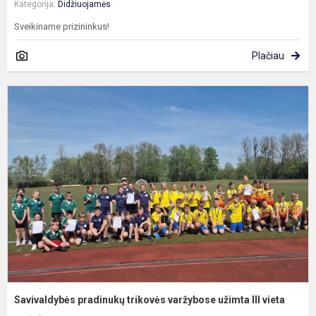
Kategorija:
Didžiuojamės
Sveikiname prizininkus!
Plačiau
S
p
t
v
u
II
v
Savivaldybės pradinukų trikovės varžybose užimta III vieta