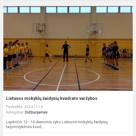
L
m
ž
k
v
Lietuvos mokyklų žaidynių kvadrato varžybos
Paskelbta: 2024-11-16
Kategorija:
Didžiuojamės
Lapkričio 12–14 dienomis vyko Lietuvos mokyklų žaidynių
tarpmolyklinės kvad...