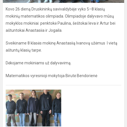
Kovo 26 dieną Druskininkų savivaldybėje vyko 5–8 klasių
mokinių matematikos olimpiada. Olimpiadoje dalyvavo mūsų
mokyklos mokiniai: penktokė Paulina, šeštokai Ieva ir Artur bei
aštuntokai Anastasiia ir Jogaila.
Sveikiname 8 klasės mokinę Anastasiią Ivanovą užėmus I vietą
aštuntų klasių tarpe.
Dėkojame mokiniams už dalyvavimą.
Matematikos vyresnioji mokytoja Birutė Bendorienė