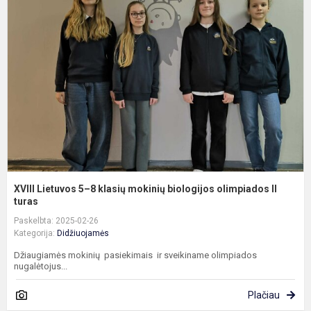
L
5
8
k
m
b
o
II
XVIII Lietuvos 5–8 klasių mokinių biologijos olimpiados II
turas
Paskelbta: 2025-02-26
Kategorija:
Didžiuojamės
Džiaugiamės mokinių pasiekimais ir sveikiname olimpiados
nugalėtojus...
Plačiau