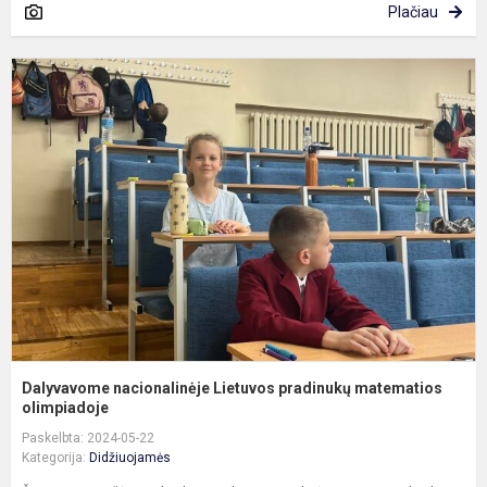
Plačiau
D
n
L
p
m
o
Dalyvavome nacionalinėje Lietuvos pradinukų matematios
olimpiadoje
Paskelbta: 2024-05-22
Kategorija:
Didžiuojamės