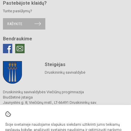
Pastebėjote klaidų?
Turite pasiūlymų?
RAŠYKITE
Bendraukime
Steigėjas
Druskininkų savivaldybė
Druskininkų savivaldybės Viečiūnų progimnazija
Biudžetinė įstaiga
Jaunystės g. 8, Viečiūnų mstl., LT-66491 Druskininkų sav.
Tel.
+370 313 47 979
El. p.
progimnazija@vieciunai.lt
Duomenys kaupiami ir saugomi
Juridinių asmenų registre
Šioje svetainėje naudojame slapukus siekdami užtikrinti jums teikiamų
Įstaigos kodas 190108418
paslaugų kokybę, analizuoti svetainės naudojimą ir optimizuoti naršymo