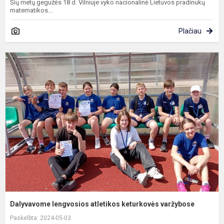
Šių metų gegužės 18 d. Vilniuje vyko nacionalinė Lietuvos pradinukų
matematikos...
Plačiau
D
l
a
k
v
Dalyvavome lengvosios atletikos keturkovės varžybose
Paskelbta: 2024-05-03