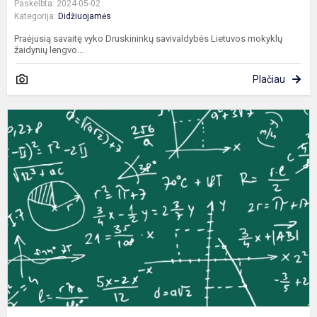
Paskelbta: 2024-05-02
Kategorija:
Didžiuojamės
Praėjusią savaitę vyko Druskininkų savivaldybės Lietuvos mokyklų
žaidynių lengvo...
Plačiau
S
5
8
k
m
m
o