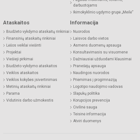
darbuotojams
Ikimokyklinio ugdymo grupė „Meilė“
Ataskaitos
Informacija
Biudžeto vykdymo ataskaitų rinkiniai
Nuorodos
Finansinių ataskaitų rinkiniai
Laisvos darbo vietos
Lėšos veiklai viešinti
Asmens duomenų apsauga
Projektai
Konsultavimasis su visuomene
Viešieji pirkimai
Dažniausiai užduodami klausimai
Biudžeto vykdymo ataskaitos
Pranešėjų apsauga
Veiklos ataskaitos
Naudingos nuorodos
Veiklos kokybės įsivertinimas
Priėmimas į progimnaziją
Metinių ataskaitų rinkiniai
Logotipo naudojimo vadovas
Parama
Slapukų politika
Vidutinis darbo užmokestis
Korupcijos prevencija
Civilinė sauga
Teisinė informacija
Atviri duomenys