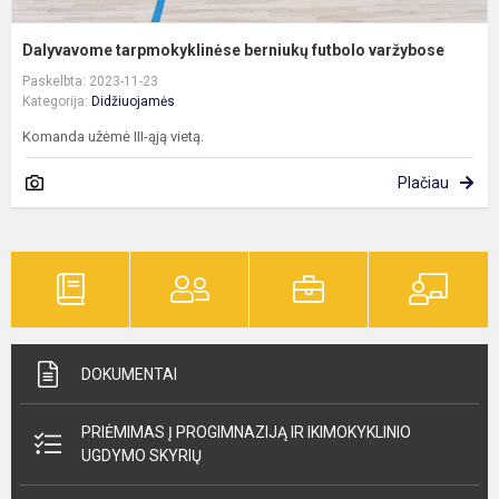
Dalyvavome tarpmokyklinėse berniukų futbolo varžybose
Paskelbta: 2023-11-23
Kategorija:
Didžiuojamės
Komanda užėmė III-ąją vietą.
Plačiau
DOKUMENTAI
PRIĖMIMAS Į PROGIMNAZIJĄ IR IKIMOKYKLINIO
UGDYMO SKYRIŲ