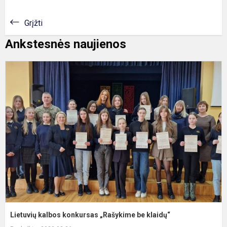
Grįžti
Ankstesnės naujienos
L
k
k
„
b
k
Lietuvių kalbos konkursas „Rašykime be klaidų“