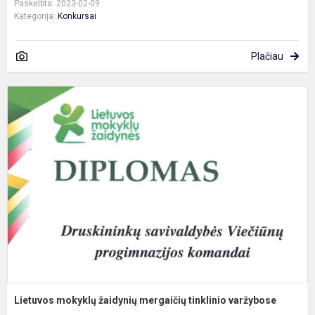
Paskelbta: 2023-02-09
Kategorija:
Konkursai
Plačiau
L
m
ž
m
t
v
Lietuvos mokyklų žaidynių mergaičių tinklinio varžybose