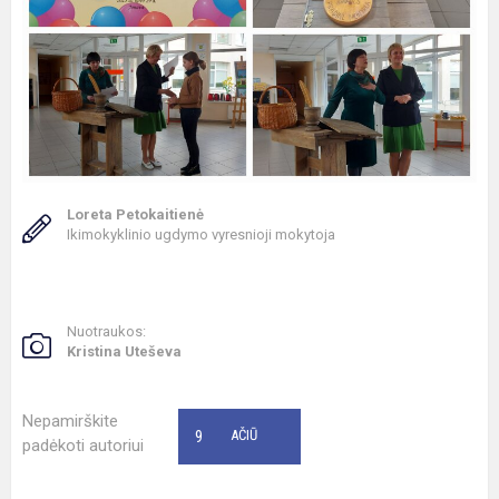
Loreta Petokaitienė
Ikimokyklinio ugdymo vyresnioji mokytoja
Nuotraukos:
Kristina Uteševa
Nepamirškite
9
AČIŪ
padėkoti autoriui