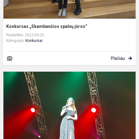
Konkursas „Skambančios spalvų jūros“
Paskelbta: 2022-09-25
Kategorija:
Konkursai
Plačiau
R
j
t
k
,
D