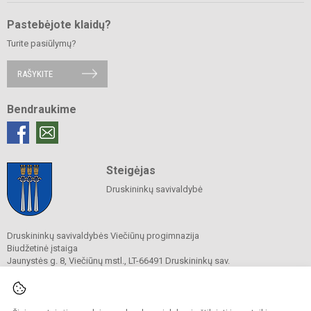
Pastebėjote klaidų?
Turite pasiūlymų?
RAŠYKITE
Bendraukime
Steigėjas
Druskininkų savivaldybė
Druskininkų savivaldybės Viečiūnų progimnazija
Biudžetinė įstaiga
Jaunystės g. 8, Viečiūnų mstl., LT-66491 Druskininkų sav.
Tel.
+370 313 47 979
El. p.
progimnazija@vieciunai.lt
Duomenys kaupiami ir saugomi
Juridinių asmenų registre