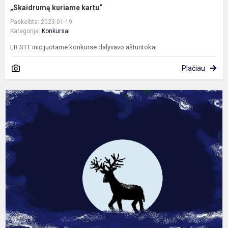
„Skaidrumą kuriame kartu“
Paskelbta: 2023-01-19
Kategorija:
Konkursai
LR STT inicijuotame konkurse dalyvavo aštuntokai
Plačiau
R
k
g
k
„
fa