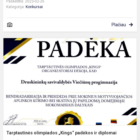
Paskelbta: 2023-02-26
Kategorija:
Konkursai
Plačiau
T
o
„
p
ir
d
Tarptautinės olimpiados „Kings“ padėkos ir diplomai