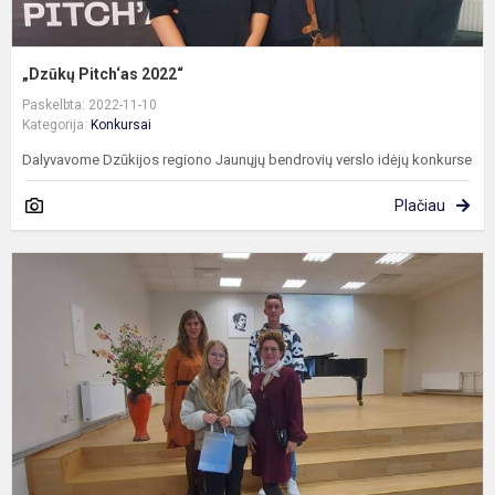
„Dzūkų Pitch‘as 2022“
Paskelbta: 2022-11-10
Kategorija:
Konkursai
Dalyvavome Dzūkijos regiono Jaunųjų bendrovių verslo idėjų konkurse
Plačiau
K
„
s
j