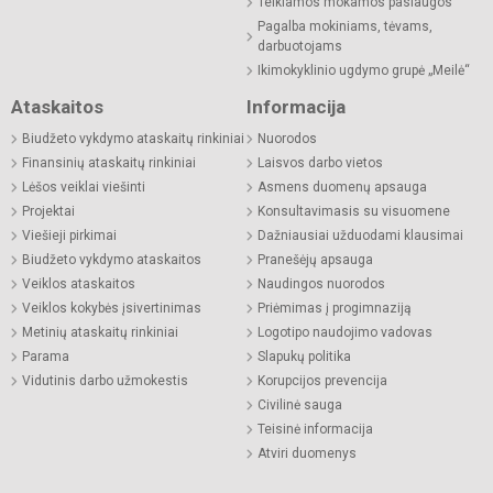
Teikiamos mokamos paslaugos
Pagalba mokiniams, tėvams,
darbuotojams
Ikimokyklinio ugdymo grupė „Meilė“
Ataskaitos
Informacija
Biudžeto vykdymo ataskaitų rinkiniai
Nuorodos
Finansinių ataskaitų rinkiniai
Laisvos darbo vietos
Lėšos veiklai viešinti
Asmens duomenų apsauga
Projektai
Konsultavimasis su visuomene
Viešieji pirkimai
Dažniausiai užduodami klausimai
Biudžeto vykdymo ataskaitos
Pranešėjų apsauga
Veiklos ataskaitos
Naudingos nuorodos
Veiklos kokybės įsivertinimas
Priėmimas į progimnaziją
Metinių ataskaitų rinkiniai
Logotipo naudojimo vadovas
Parama
Slapukų politika
Vidutinis darbo užmokestis
Korupcijos prevencija
Civilinė sauga
Teisinė informacija
Atviri duomenys