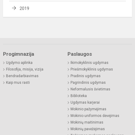
2019
Progimnazija
Paslaugos
Ugdymo aplinka
Ikimokyklinis ugdymas
Filosofija, misija, vizija
Priešmokyklinis ugdymas
Bendradarbiavimas
Pradinis ugdymas
Kaip mus rasti
Pagrindinis ugdymas
Neformalusis švietimas
Biblioteka
Ugdymas karjerai
Mokinio pažymėjimas
Mokinio uniformos dėvėjimas
Mokinių maitinimas
Mokinių pavėžėjimas