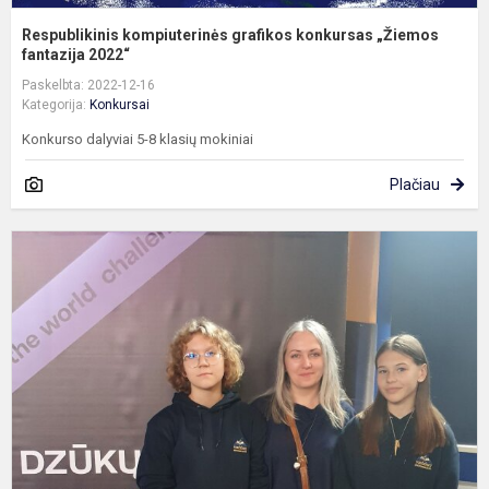
Respublikinis kompiuterinės grafikos konkursas „Žiemos
fantazija 2022“
Paskelbta: 2022-12-16
Kategorija:
Konkursai
Konkurso dalyviai 5-8 klasių mokiniai
Plačiau
„
P
2