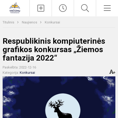
Paieška
Men
Titulinis
Naujienos
Konkursai
Respublikinis kompiuterinės
grafikos konkursas „Žiemos
fantazija 2022“
Paskelbta: 2022-12-16
Kategorija:
Konkursai