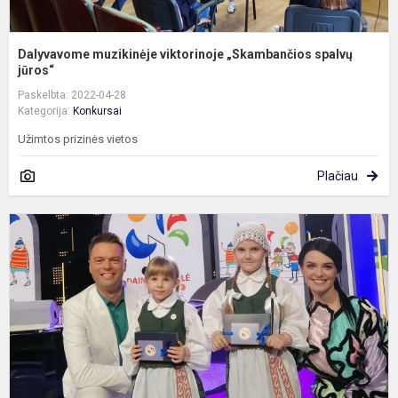
Dalyvavome muzikinėje viktorinoje „Skambančios spalvų
jūros“
Paskelbta: 2022-04-28
Kategorija:
Konkursai
Užimtos prizinės vietos
Plačiau
D
p
k
„
D
t