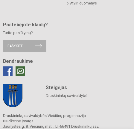
Atviri duomenys
Pastebėjote klaidų?
Turite pasiūlymų?
RAŠYKITE
Bendraukime
Steigėjas
Druskininkų savivaldybė
Druskininkų savivaldybės Viečiūnų progimnazija
Biudžetinė įstaiga
Jaunystės g. 8, Viečiūnų mstl., LT-66491 Druskininkų sav.
Tel.
+370 313 47 979