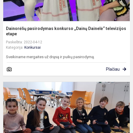
Dainorėlių pasirodymas konkurso „Dainų Dainelė“ televizijos
etape
Paskelbta: 2022-04-12
Kategorija:
Konkursai
Sveikiname mergaites už drąsą ir puikų pasirodymą.
Plačiau
P
m
d
R
v