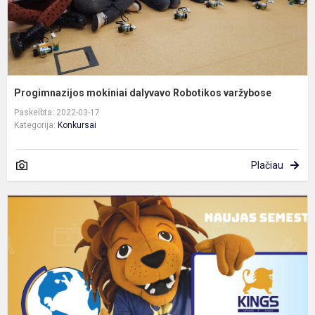
Progimnazijos mokiniai dalyvavo Robotikos varžybose
Paskelbta: 2022-03-17
Kategorija:
Konkursai
Plačiau
K
o
d
m