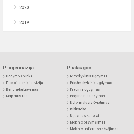
2020
2019
Progimnazija
Paslaugos
Ugdymo aplinka
Ikimokyklinis ugdymas
Filosofija, misija, vizija
Priešmokyklinis ugdymas
Bendradarbiavimas
Pradinis ugdymas
Kaip mus rasti
Pagrindinis ugdymas
Neformalusis švietimas
Biblioteka
Ugdymas karjerai
Mokinio pažymėjimas
Mokinio uniformos dėvėjimas