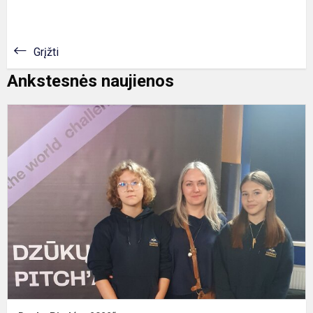
Grįžti
Ankstesnės naujienos
„
P
2