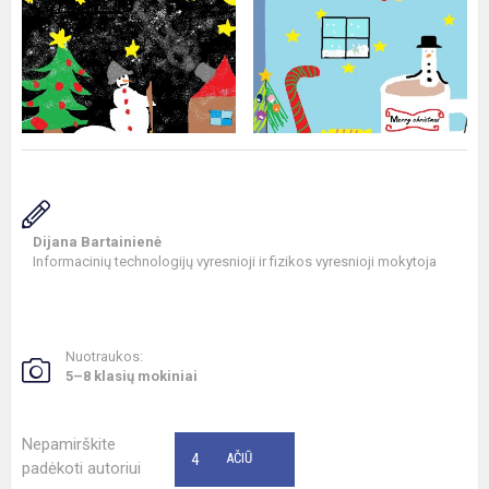
Dijana Bartainienė
Informacinių technologijų vyresnioji ir fizikos vyresnioji mokytoja
Nuotraukos:
5–8 klasių mokiniai
Nepamirškite
4
AČIŪ
padėkoti autoriui