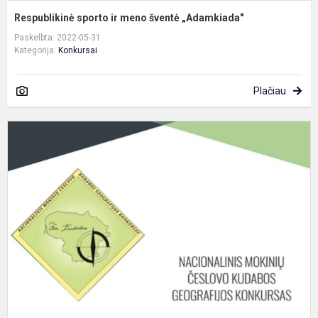
Respublikinė sporto ir meno šventė „Adamkiada"
Paskelbta: 2022-05-31
Kategorija:
Konkursai
Plačiau
D
X
a
n
Č
K
g
ko