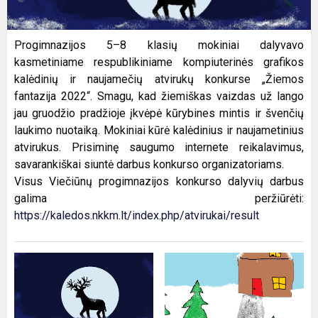
Progimnazijos 5–8 klasių mokiniai dalyvavo
kasmetiniame respublikiniame kompiuterinės grafikos
kalėdinių ir naujamečių atvirukų konkurse „Žiemos
fantazija 2022“. Smagu, kad žiemiškas vaizdas už lango
jau gruodžio pradžioje įkvėpė kūrybines mintis ir švenčių
laukimo nuotaiką. Mokiniai kūrė kalėdinius ir naujametinius
atvirukus. Prisiminę saugumo internete reikalavimus,
savarankiškai siuntė darbus konkurso organizatoriams.
Visus Viečiūnų progimnazijos konkurso dalyvių darbus
galima peržiūrėti:
https://kaledos.nkkm.lt/index.php/atvirukai/result