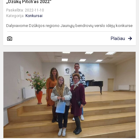
„Dzūkų Pitch‘as 2022“
Paskelbta: 2022-11-10
Kategorija:
Konkursai
Dalyvavome Dzūkijos regiono Jaunųjų bendrovių verslo idėjų konkurse
Plačiau
K
„
s
j