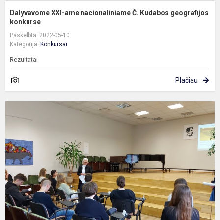
Dalyvavome XXI-ame nacionaliniame Č. Kudabos geografijos
konkurse
Paskelbta: 2022-05-10
Kategorija:
Konkursai
Rezultatai
Plačiau
D
m
v
„
s
jū