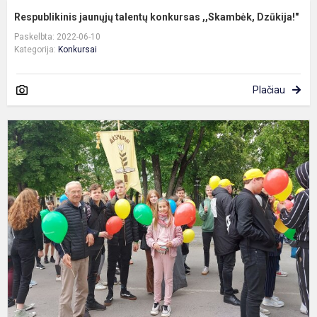
Respublikinis jaunųjų talentų konkursas ,,Skambėk, Dzūkija!"
Paskelbta: 2022-06-10
Kategorija:
Konkursai
Plačiau
R
s
ir
m
š
„