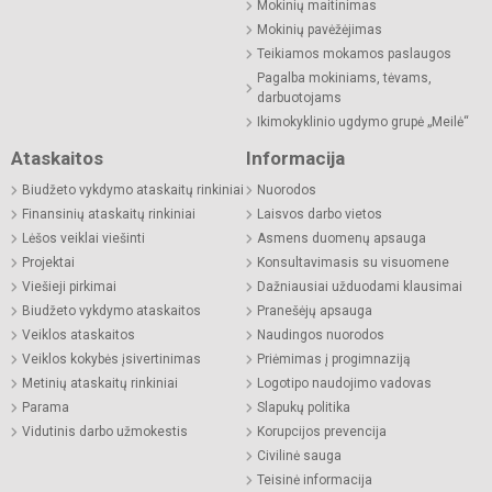
Mokinių maitinimas
Mokinių pavėžėjimas
Teikiamos mokamos paslaugos
Pagalba mokiniams, tėvams,
darbuotojams
Ikimokyklinio ugdymo grupė „Meilė“
Ataskaitos
Informacija
Biudžeto vykdymo ataskaitų rinkiniai
Nuorodos
Finansinių ataskaitų rinkiniai
Laisvos darbo vietos
Lėšos veiklai viešinti
Asmens duomenų apsauga
Projektai
Konsultavimasis su visuomene
Viešieji pirkimai
Dažniausiai užduodami klausimai
Biudžeto vykdymo ataskaitos
Pranešėjų apsauga
Veiklos ataskaitos
Naudingos nuorodos
Veiklos kokybės įsivertinimas
Priėmimas į progimnaziją
Metinių ataskaitų rinkiniai
Logotipo naudojimo vadovas
Parama
Slapukų politika
Vidutinis darbo užmokestis
Korupcijos prevencija
Civilinė sauga
Teisinė informacija