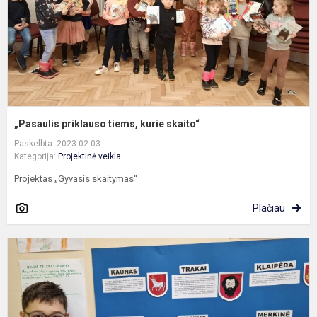
„Pasaulis priklauso tiems, kurie skaito“
Paskelbta: 2023-02-03
Kategorija:
Projektinė veikla
Projektas „Gyvasis skaitymas“
Plačiau
„
k