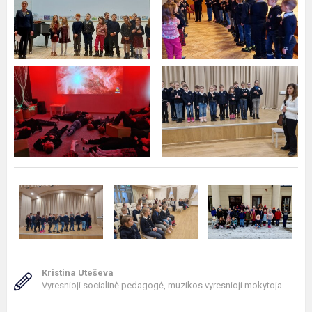
Kristina Uteševa
Vyresnioji socialinė pedagogė, muzikos vyresnioji mokytoja