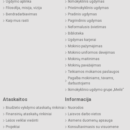
Ugdymo aplinka
Ikimokyklinis ugdymas
Filosofija, misija, vizija
Priešmokyklinis ugdymas
Bendradarbiavimas
Pradinis ugdymas
Kaip mus rasti
Pagrindinis ugdymas
Neformalusis švietimas
Biblioteka
Ugdymas karjerai
Mokinio pažymėjimas
Mokinio uniformos dėvėjimas
Mokinių maitinimas
Mokinių pavėžėjimas
Teikiamos mokamos paslaugos
Pagalba mokiniams, tėvams,
darbuotojams
Ikimokyklinio ugdymo grupė „Meilė“
Ataskaitos
Informacija
Biudžeto vykdymo ataskaitų rinkiniai
Nuorodos
Finansinių ataskaitų rinkiniai
Laisvos darbo vietos
Lėšos veiklai viešinti
Asmens duomenų apsauga
Projektai
Konsultavimasis su visuomene