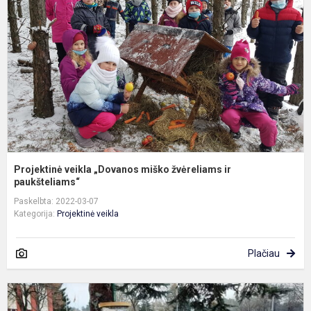
m
ž
ir
p
Projektinė veikla „Dovanos miško žvėreliams ir
paukšteliams“
Paskelbta: 2022-03-07
Kategorija:
Projektinė veikla
Plačiau
G
p