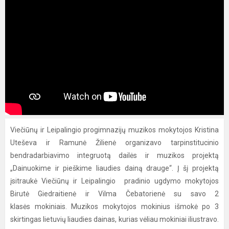
Viečiūnų ir Leipalingio progimnazijų muzikos mokytojos Kristina
Uteševa ir Ramunė Žilienė organizavo tarpinstitucinio
bendradarbiavimo integruotą dailės ir muzikos projektą
„Dainuokime ir pieškime liaudies dainą drauge“. Į šį projektą
įsitraukė Viečiūnų ir Leipalingio pradinio ugdymo mokytojos
Birutė Giedraitienė ir Vilma Čebatorienė su savo 2
klasės mokiniais. Muzikos mokytojos mokinius išmokė po 3
skirtingas lietuvių liaudies dainas, kurias vėliau mokiniai iliustravo.