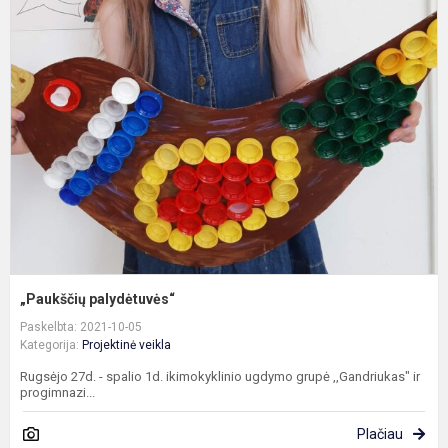
„
p
„Paukščių palydėtuvės“
Paskelbta: 2021-10-05
Kategorija:
Projektinė veikla
Rugsėjo 27d. - spalio 1d. ikimokyklinio ugdymo grupė ,,Gandriukas" ir
progimnazi...
Plačiau