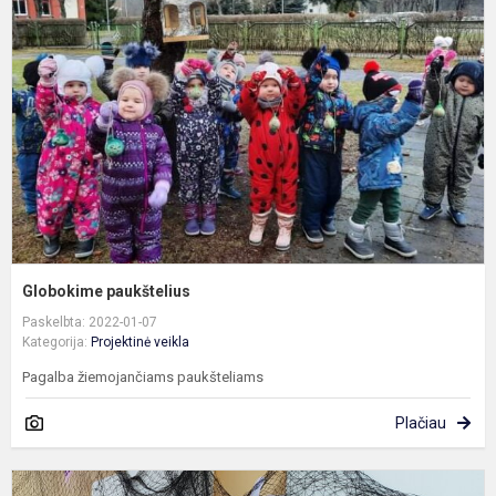
Globokime paukštelius
Paskelbta: 2022-01-07
Kategorija:
Projektinė veikla
Pagalba žiemojančiams paukšteliams
Plačiau
A