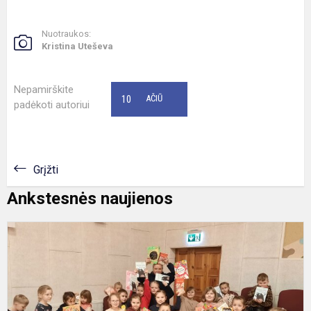
Nuotraukos:
Kristina Uteševa
Nepamirškite
10
AČIŪ
padėkoti autoriui
Grįžti
Ankstesnės naujienos
„
p
t
k
s