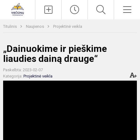
Paieška
Men
Titulinis
Naujienos
Projektinė veikla
„Dainuokime ir pieškime
liaudies dainą drauge“
Paskelbta: 2023-02-07
Kategorija:
Projektinė veikla