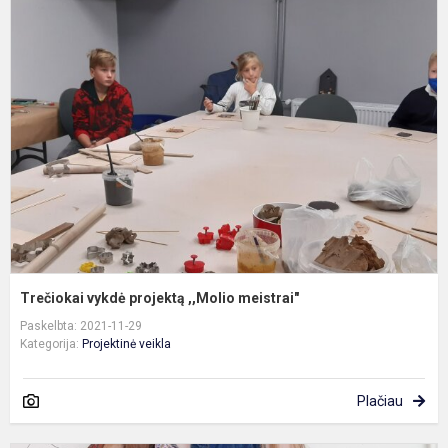
T
v
p
,
m
Trečiokai vykdė projektą ,,Molio meistrai"
Paskelbta: 2021-11-29
Kategorija:
Projektinė veikla
Plačiau