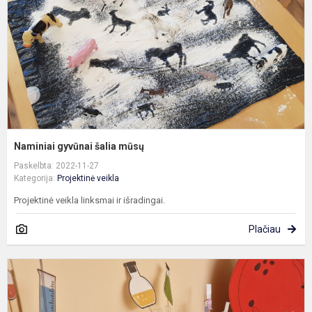
Naminiai gyvūnai šalia mūsų
Paskelbta: 2022-11-27
Kategorija:
Projektinė veikla
Projektinė veikla linksmai ir išradingai.
Plačiau
„
k