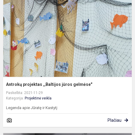
p
,
j
g
Antrokų projektas ,,Baltijos jūros gelmėse"
Paskelbta: 2021-11-29
Kategorija:
Projektinė veikla
Legenda apie Jūratę ir Kastytį
Plačiau