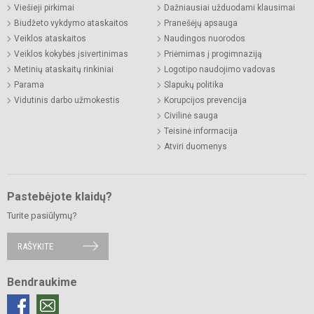
Viešieji pirkimai
Dažniausiai užduodami klausimai
Biudžeto vykdymo ataskaitos
Pranešėjų apsauga
Veiklos ataskaitos
Naudingos nuorodos
Veiklos kokybės įsivertinimas
Priėmimas į progimnaziją
Metinių ataskaitų rinkiniai
Logotipo naudojimo vadovas
Parama
Slapukų politika
Vidutinis darbo užmokestis
Korupcijos prevencija
Civilinė sauga
Teisinė informacija
Atviri duomenys
Pastebėjote klaidų?
Turite pasiūlymų?
RAŠYKITE
Bendraukime