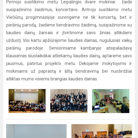
Pirmojo susitikimo metu Leipalingio dvare mokiniai žaidė
susipažinimo žaidimus, koncertavo. Antrojo susitikimo metu
Viečiūnų progimnazijoje surengėme ne tik koncertą, bet ir
piešinių parodą, žaidėme bendravimo žaidimą, susipažinome su
liaudies dainų žanrais ir įtvirtinome savo žinias atlikdami
užduotį. Visi kartu apžiūrėjome liaudies dainas, nugulusias vaikų
piešinių parodoje. Sensoriniame kambaryje atsipalaidavę
klausėmės šiuolaikiškai atliekamų liaudies dainų, aptarėme savo
jausmus, patirtus projekto metu. Dėkojame mokytojoms ir
mokiniams už paprastą ir šiltą bendravimą bei nuoširdžiai
atliktas mums visiems brangias liaudies dainas.