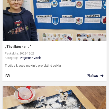
„Tėviškės keliu“
Paskelbta: 2022-12-23
Kategorija:
Projektinė veikla
Trečios klasės mokinių projektinė veikla
Plačiau
N
g
š
m