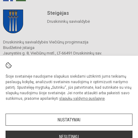
Steigėjas
Druskininkų savivaldybė
Druskininkų savivaldybės Viečiūnų progimnazija
Biudžetinė įstaiga
Jaunystės g. 8, Viečiūnų mstl., LT-66491 Druskininkų sav.
Tel.
+370 313 47 979
El. p.
progimnazija@vieciunai.lt
Duomenys kaupiami ir saugomi
Juridinių asmenų registre
Šioje svetainėje naudojame slapukus siekdami užtikrinti jums teikiamų
Įstaigos kodas 190108418
paslaugų kokybę, analizuoti svetainės naudojimą ir optimizuoti naršymo
El. pristatymo dėžutės adresas 190108418
patirtį. Spustelėję mygtuką „Sutinku“, jūs patvirtinate, kad sutinkate su visų
slapukų naudojimu šioje svetainėje. Jei norite atšaukti arba pakeisti savo
sutikimus, prašome apsilankyti
slapukų valdymo puslapyje
.
© 2019. Druskininkų savivaldybės Viečiūnų progimnazija. Visos teisės saugomos.
Kopijuoti turinį be raštiško progimnazijos sutikimo griežtai draudžiama.
NUSTATYMAI
Prieinamumo paraiška
Slapukų valdymas
Sumanus būdas atnaujinti
NESUTINKU
mokyklos interneto