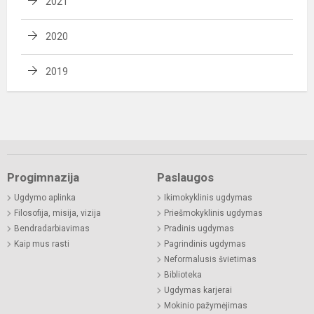
2021
2020
2019
Progimnazija
Paslaugos
Ugdymo aplinka
Ikimokyklinis ugdymas
Filosofija, misija, vizija
Priešmokyklinis ugdymas
Bendradarbiavimas
Pradinis ugdymas
Kaip mus rasti
Pagrindinis ugdymas
Neformalusis švietimas
Biblioteka
Ugdymas karjerai
Mokinio pažymėjimas