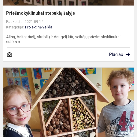
Priešmokyklinukai stebuklų šalyje
Paskelbta: 2021-09-14
Kategorija:
Projektinė veikla
Alisą, baltą triušį, skriblių ir daugelį kitų veikėjų priešmokyklinukai
sutiks p...
Plačiau
„
v