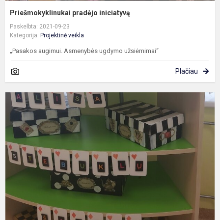
Priešmokyklinukai pradėjo iniciatyvą
Paskelbta: 2021-09-23
Kategorija:
Projektinė veikla
„Pasakos augimui. Asmenybės ugdymo užsiėmimai“
Plačiau
P
s
š