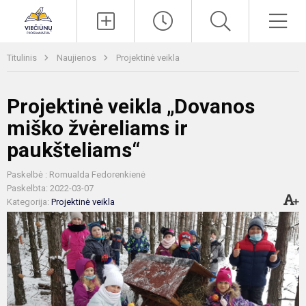
Paieška
Men
Titulinis
Naujienos
Projektinė veikla
Projektinė veikla „Dovanos
miško žvėreliams ir
paukšteliams“
Paskelbė : Romualda Fedorenkienė
Paskelbta: 2022-03-07
Kategorija:
Projektinė veikla