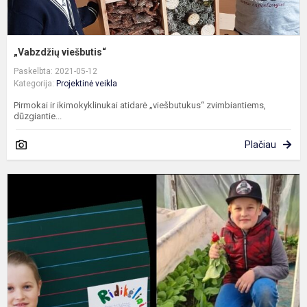
„Vabzdžių viešbutis“
Paskelbta: 2021-05-12
Kategorija:
Projektinė veikla
Pirmokai ir ikimokyklinukai atidarė „viešbutukus“ zvimbiantiems,
dūzgiantie...
Plačiau
P
p
p
r