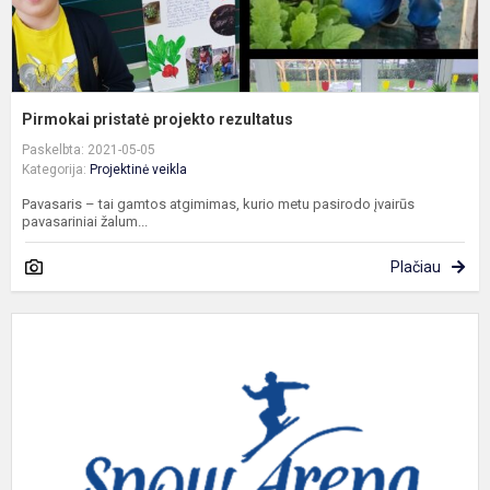
Pirmokai pristatė projekto rezultatus
Paskelbta: 2021-05-05
Kategorija:
Projektinė veikla
Pavasaris – tai gamtos atgimimas, kurio metu pasirodo įvairūs
pavasariniai žalum...
Plačiau
D
p
„
ir
j
f
a