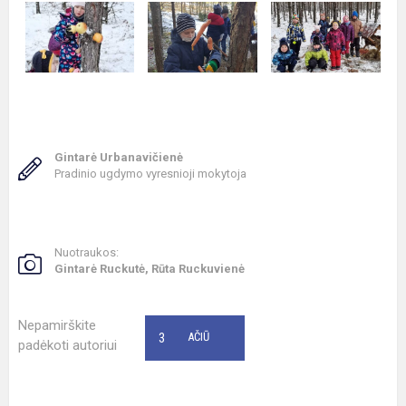
Gintarė Urbanavičienė
Pradinio ugdymo vyresnioji mokytoja
Nuotraukos:
Gintarė Ruckutė, Rūta Ruckuvienė
Nepamirškite
3
AČIŪ
padėkoti autoriui