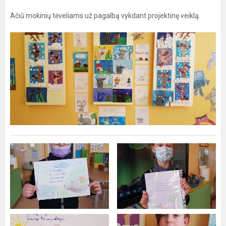
Ačiū mokinių tėveliams už pagalbą vykdant projektinę veiklą.