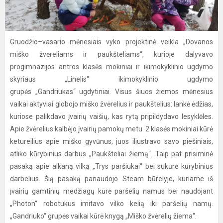
Gruodžio–vasario mėnesiais vyko projektinė veikla „Dovanos
miško žvėreliams ir paukšteliams“, kurioje dalyvavo
progimnazijos antros klasės mokiniai ir ikimokyklinio ugdymo
skyriaus „Linelis“ ikimokyklinio ugdymo
grupės „Gandriukas“ ugdytiniai. Visus šiuos žiemos mėnesius
vaikai aktyviai globojo miško žvėrelius ir paukštelius: lankė ėdžias,
kuriose palikdavo įvairių vaišių, kas rytą pripildydavo lesyklėles.
Apie žvėrelius kalbėjo įvairių pamokų metu. 2 klasės mokiniai kūrė
ketureilius apie miško gyvūnus, juos iliustravo savo piešiniais,
atliko kūrybinius darbus „Paukšteliai žiemą“. Taip pat prisiminė
pasaką apie alkaną vilką „Trys paršiukai“ bei sukūrė kūrybinius
darbelius. Šią pasaką panaudojo Steam būrelyje, kuriame iš
įvairių gamtinių medžiagų kūrė paršelių namus bei naudojant
„Photon“ robotukus imitavo vilko kelią iki paršelių namų.
„Gandriuko“ grupės vaikai kūrė knygą „Miško žvėrelių žiema“.