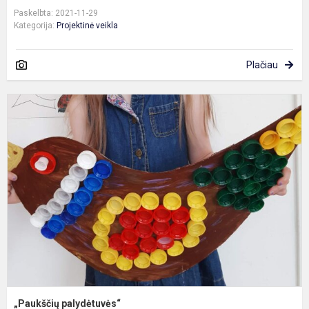
Paskelbta: 2021-11-29
Kategorija:
Projektinė veikla
Plačiau
„
p
„Paukščių palydėtuvės“