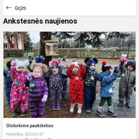
Grįžti
Ankstesnės naujienos
G
p
Globokime paukštelius
Paskelbta: 2022-01-07