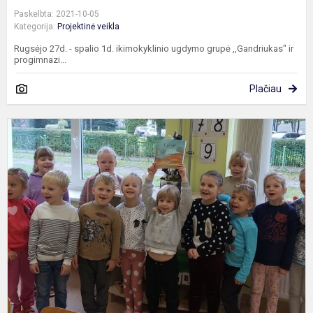
Paskelbta: 2021-10-05
Kategorija:
Projektinė veikla
Rugsėjo 27d. - spalio 1d. ikimokyklinio ugdymo grupė ,,Gandriukas" ir
progimnazi...
Plačiau
P
p
i