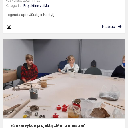
Paskelbta: 2021-11-29
Kategorija:
Projektinė veikla
Legenda apie Jūratę ir Kastytį
Plačiau
T
v
p
,
m
Trečiokai vykdė projektą ,,Molio meistrai"