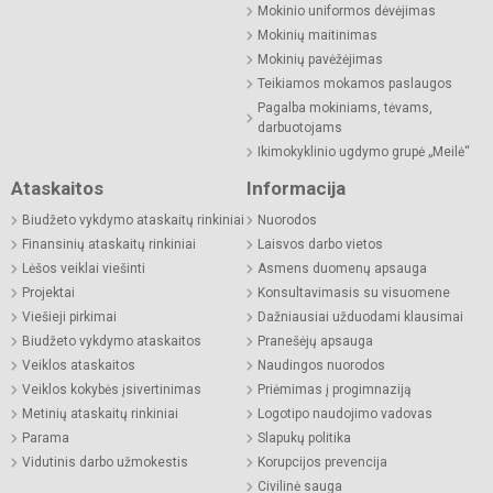
Mokinio uniformos dėvėjimas
Mokinių maitinimas
Mokinių pavėžėjimas
Teikiamos mokamos paslaugos
Pagalba mokiniams, tėvams,
darbuotojams
Ikimokyklinio ugdymo grupė „Meilė“
Ataskaitos
Informacija
Biudžeto vykdymo ataskaitų rinkiniai
Nuorodos
Finansinių ataskaitų rinkiniai
Laisvos darbo vietos
Lėšos veiklai viešinti
Asmens duomenų apsauga
Projektai
Konsultavimasis su visuomene
Viešieji pirkimai
Dažniausiai užduodami klausimai
Biudžeto vykdymo ataskaitos
Pranešėjų apsauga
Veiklos ataskaitos
Naudingos nuorodos
Veiklos kokybės įsivertinimas
Priėmimas į progimnaziją
Metinių ataskaitų rinkiniai
Logotipo naudojimo vadovas
Parama
Slapukų politika
Vidutinis darbo užmokestis
Korupcijos prevencija
Civilinė sauga