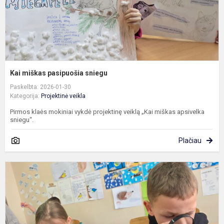
Kai miškas pasipuošia sniegu
Paskelbta: 2026-01-30
Kategorija:
Projektinė veikla
Pirmos klaės mokiniai vykdė projektinę veiklą „Kai miškas apsivelka
sniegu“.
Plačiau
S
s
i