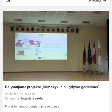
Plačiau
D
p
„
u
g
Dalyvaujame projekte „Ikimokyklinio ugdymo gerinimas“
Paskelbta: 2025-11-04
Kategorija:
Projektinė veikla
Projekto I etapo baigiamasis renginys