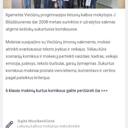
Ilgametės Viečiūnų progimnazijos lietuvių kalbos mokytojos J.
Bliūdžiuvienės dar 2008 metais surinktos ir užrašytos sakmės
atgimė šeštokų sukurtuose komiksuose.
Mokiniai susipažino su Viečiūnų žmonių sakmėmis, mokėsi
atrinkti svarbiausius teksto įvykius ir veikėjus. Vėliau kūrė
scenarijų komiksui ir mokėsi jį perteikti vaizdais: kadras, veikėjo
emocija, judesys, teksto burbulai, garsų žymėjimas. Sukurtus
komiksus mokiniai pristatė vieni kitiems, komentavo ir vertino
pagal pateiktus kriterijus.
6 klasės mokinių kurtus komiksus galite peržiūrėti čia >>>
Sigita Muzikevičienė
Lietuvių kalbos mokytoja metodininkė