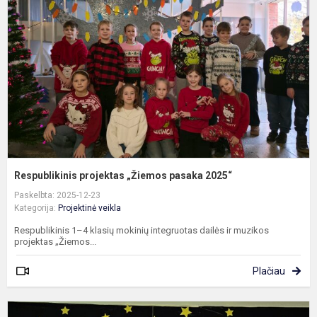
„
p
2
Respublikinis projektas „Žiemos pasaka 2025“
Paskelbta: 2025-12-23
Kategorija:
Projektinė veikla
Respublikinis 1–4 klasių mokinių integruotas dailės ir muzikos
projektas „Žiemos...
Plačiau
T