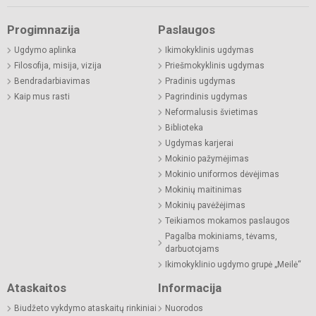
Progimnazija
Paslaugos
Ugdymo aplinka
Ikimokyklinis ugdymas
Filosofija, misija, vizija
Priešmokyklinis ugdymas
Bendradarbiavimas
Pradinis ugdymas
Kaip mus rasti
Pagrindinis ugdymas
Neformalusis švietimas
Biblioteka
Ugdymas karjerai
Mokinio pažymėjimas
Mokinio uniformos dėvėjimas
Mokinių maitinimas
Mokinių pavėžėjimas
Teikiamos mokamos paslaugos
Pagalba mokiniams, tėvams,
darbuotojams
Ikimokyklinio ugdymo grupė „Meilė“
Ataskaitos
Informacija
Biudžeto vykdymo ataskaitų rinkiniai
Nuorodos