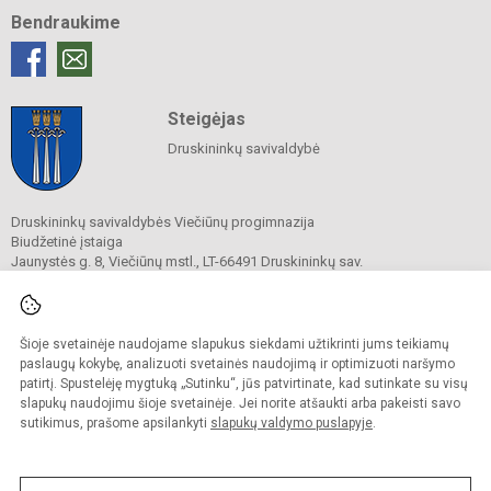
Bendraukime
Steigėjas
Druskininkų savivaldybė
Druskininkų savivaldybės Viečiūnų progimnazija
Biudžetinė įstaiga
Jaunystės g. 8, Viečiūnų mstl., LT-66491 Druskininkų sav.
Tel.
+370 313 47 979
El. p.
progimnazija@vieciunai.lt
Duomenys kaupiami ir saugomi
Juridinių asmenų registre
Šioje svetainėje naudojame slapukus siekdami užtikrinti jums teikiamų
Įstaigos kodas 190108418
paslaugų kokybę, analizuoti svetainės naudojimą ir optimizuoti naršymo
El. pristatymo dėžutės adresas 190108418
patirtį. Spustelėję mygtuką „Sutinku“, jūs patvirtinate, kad sutinkate su visų
slapukų naudojimu šioje svetainėje. Jei norite atšaukti arba pakeisti savo
sutikimus, prašome apsilankyti
slapukų valdymo puslapyje
.
© 2019. Druskininkų savivaldybės Viečiūnų progimnazija. Visos teisės saugomos.
Kopijuoti turinį be raštiško progimnazijos sutikimo griežtai draudžiama.