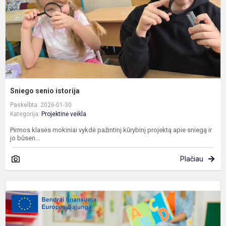
Sniego senio istorija
Paskelbta: 2026-01-30
Kategorija:
Projektinė veikla
Pirmos klasės mokiniai vykdė pažintinį kūrybinį projektą apie sniegą ir
jo būsen...
Plačiau
„
p
ir
k