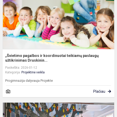
t
p
už
„Švietimo pagalbos ir koordinuotai teikiamų paslaugų
užtikrinimas Druskinin...
Paskelbta: 2026-01-12
Kategorija:
Projektinė veikla
Progimnazija dalyvauja Projekte
Plačiau
R
p