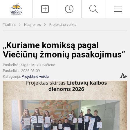
Paieška
Men
Titulinis
Naujienos
Projektinė veikla
„Kuriame komiksą pagal
Viečiūnų žmonių pasakojimus“
Paskelbė : Sigita Muzikevičienė
Paskelbta: 2026-03-09
Kategorija:
Projektinė veikla