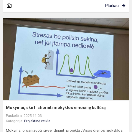
Plačiau
M
s
s
m
e
k
Mokymai, skirti stiprinti mokyklos emocinę kultūrą
Paskelbta: 2025-11-03
Kategorija:
Projektinė veikla
Mokymai organizuoti įgyvendinant projektą „Visos dienos mokyklos