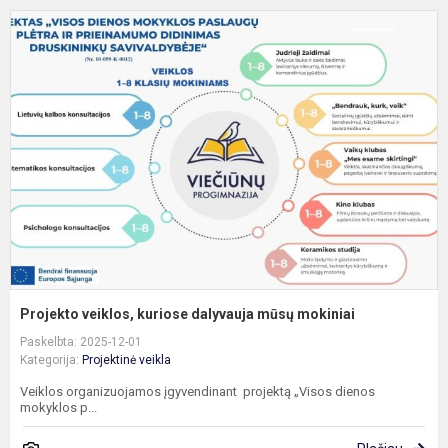
P
v
k
d
m
m
Projekto veiklos, kuriose dalyvauja mūsų mokiniai
Paskelbta: 2025-12-01
Kategorija:
Projektinė veikla
Veiklos organizuojamos įgyvendinant projektą „Visos dienos
mokyklos p...