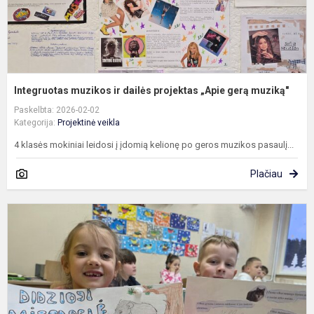
m
Integruotas muzikos ir dailės projektas „Apie gerą muziką"
Paskelbta: 2026-02-02
Kategorija:
Projektinė veikla
4 klasės mokiniai leidosi į įdomią kelionę po geros muzikos pasaulį...
Plačiau
K
m
p
s