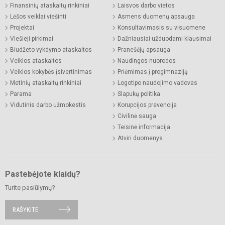
Finansinių ataskaitų rinkiniai
Laisvos darbo vietos
Lėšos veiklai viešinti
Asmens duomenų apsauga
Projektai
Konsultavimasis su visuomene
Viešieji pirkimai
Dažniausiai užduodami klausimai
Biudžeto vykdymo ataskaitos
Pranešėjų apsauga
Veiklos ataskaitos
Naudingos nuorodos
Veiklos kokybės įsivertinimas
Priėmimas į progimnaziją
Metinių ataskaitų rinkiniai
Logotipo naudojimo vadovas
Parama
Slapukų politika
Vidutinis darbo užmokestis
Korupcijos prevencija
Civilinė sauga
Teisinė informacija
Atviri duomenys
Pastebėjote klaidų?
Turite pasiūlymų?
RAŠYKITE