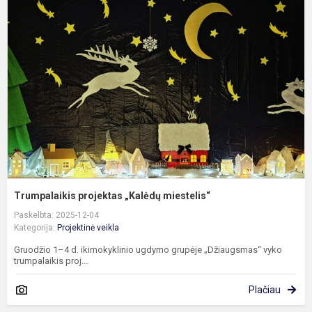
p
„
m
Trumpalaikis projektas „Kalėdų miestelis“
Paskelbta: 2025-12-04
Kategorija:
Projektinė veikla
Gruodžio 1–4 d. ikimokyklinio ugdymo grupėje „Džiaugsmas“ vyko
trumpalaikis proj...
Plačiau