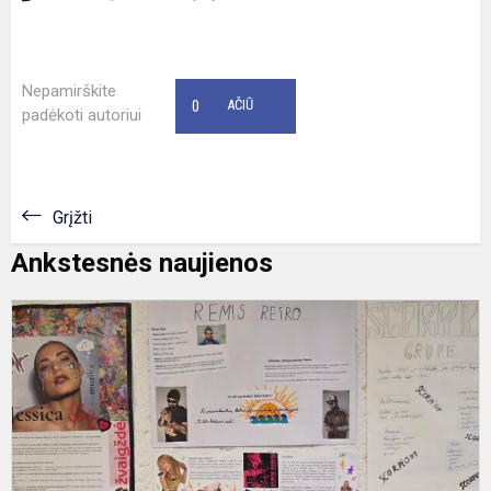
Nepamirškite
0
AČIŪ
padėkoti autoriui
Grįžti
Ankstesnės naujienos
I
m
ir
d
p
„
g