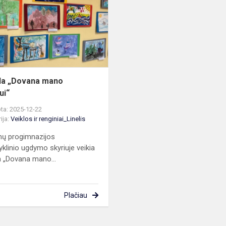
miestui“
da „Dovana mano
ui“
ta: 2025-12-22
ija:
Veiklos ir renginiai_Linelis
nų progimnazijos
yklinio ugdymo skyriuje veikia
 „Dovana mano...
Plačiau