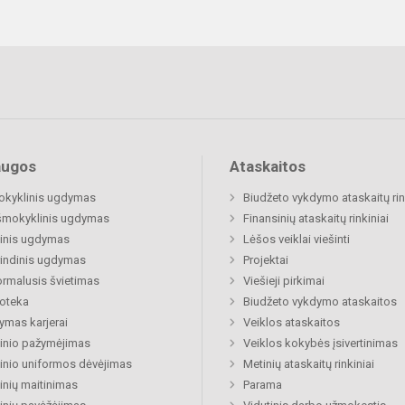
augos
Ataskaitos
okyklinis ugdymas
Biudžeto vykdymo ataskaitų rin
šmokyklinis ugdymas
Finansinių ataskaitų rinkiniai
inis ugdymas
Lėšos veiklai viešinti
indinis ugdymas
Projektai
rmalusis švietimas
Viešieji pirkimai
ioteka
Biudžeto vykdymo ataskaitos
mas karjerai
Veiklos ataskaitos
inio pažymėjimas
Veiklos kokybės įsivertinimas
nio uniformos dėvėjimas
Metinių ataskaitų rinkiniai
nių maitinimas
Parama