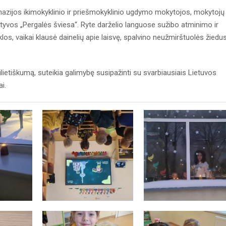
azijos ikimokyklinio ir priešmokyklinio ugdymo mokytojos, mokytojų
iciatyvos „Pergalės šviesa“. Ryte darželio languose sužibo atminimo ir
os, vaikai klausė dainelių apie laisvę, spalvino neužmirštuolės žiedus
lietiškumą, suteikia galimybę susipažinti su svarbiausiais Lietuvos
i.