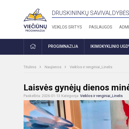
DRUSKININKŲ SAVIVALDYBĖS
VEIKLOS SRITYS
PASLAUGOS
ADMI
PRADŽIA
PROGIMNAZIJA
IKIMOKYKLINIO UG
Titulinis
Naujienos
Veiklos ir renginiai_Linelis
Laisvės gynėjų dienos min
Paskelbta: 2026-01-13
Kategorija:
Veiklos ir renginiai_Linelis