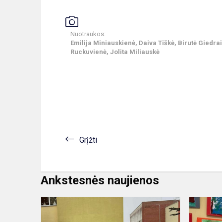
Nuotraukos:
Emilija Miniauskienė, Daiva Tiškė, Birutė Giedrai
Ruckuvienė, Jolita Miliauskė
Grįžti
Ankstesnės naujienos
Kalėdinis
eglutės