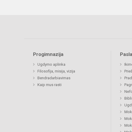
Progimnazija
Pasl
Ugdymo aplinka
Ikim
Filosofija, misija, vizija
Prie
Bendradarbiavimas
Prad
Kaip mus rasti
Pagr
Nefo
Bibl
Ugdy
Mok
Moki
Moki