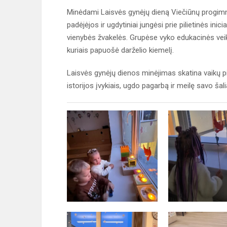
Minėdami Laisvės gynėjų dieną Viečiūnų progimn
padėjėjos ir ugdytiniai jungėsi prie pilietinės in
vienybės žvakelės. Grupėse vyko edukacinės veikl
kuriais papuošė darželio kiemelį.
Laisvės gynėjų dienos minėjimas skatina vaikų pi
istorijos įvykiais, ugdo pagarbą ir meilę savo šalia