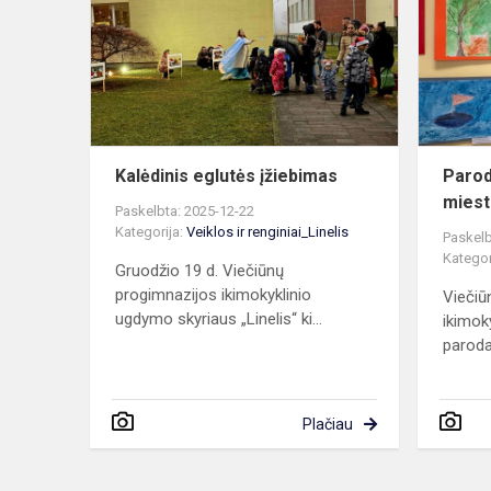
įžiebimas
Kalėdinis eglutės įžiebimas
Paro
miest
Paskelbta: 2025-12-22
Kategorija:
Veiklos ir renginiai_Linelis
Paskelb
Kategor
Gruodžio 19 d. Viečiūnų
progimnazijos ikimokyklinio
Viečiū
ugdymo skyriaus „Linelis“ ki...
ikimok
paroda
Plačiau