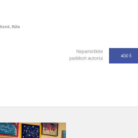
tienė, Rūta
Nepamirškite
5
AČIŪ
padėkoti autoriui
Paroda „Dovana
mano