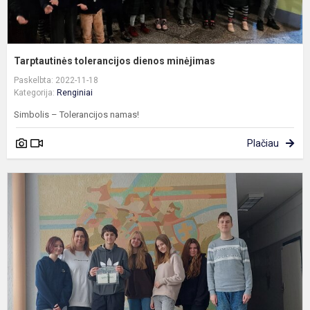
Tarptautinės tolerancijos dienos minėjimas
Paskelbta: 2022-11-18
Kategorija:
Renginiai
Simbolis – Tolerancijos namas!
Plačiau
P
a
d
i
p