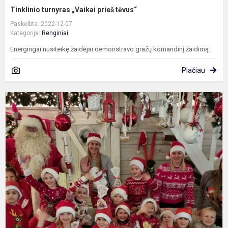
Tinklinio turnyras „Vaikai prieš tėvus“
Paskelbta: 2022-12-07
Kategorija:
Renginiai
Energingai nusiteikę žaidėjai demonstravo gražų komandinį žaidimą.
Plačiau
K
s
n