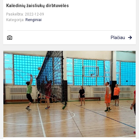
Kalėdinių žaisliukų dirbtuvėlės
Paskelbta: 2022-12-09
Kategorija:
Renginiai
Plačiau
T
t
„
p
t