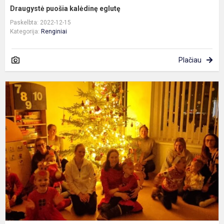
Draugystė puošia kalėdinę eglutę
Paskelbta: 2022-12-15
Kategorija:
Renginiai
Plačiau
K
ž
d