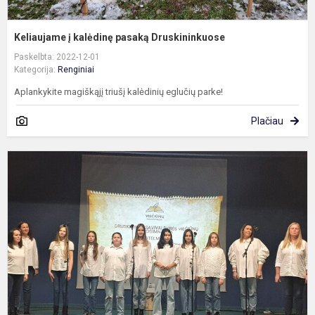
Keliaujame į kalėdinę pasaką Druskininkuose
Paskelbta: 2022-12-01
Kategorija:
Renginiai
Aplankykite magiškąjį triušį kalėdinių eglučių parke!
Plačiau
D
p
d
f
„
k