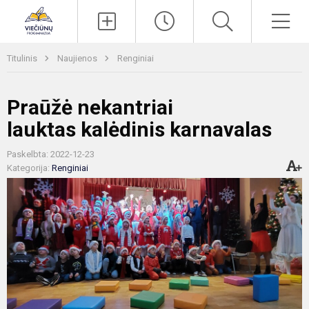
Paieška
Men
Titulinis
Naujienos
Renginiai
Praūžė nekantriai
lauktas kalėdinis karnavalas
Paskelbta: 2022-12-23
Kategorija:
Renginiai