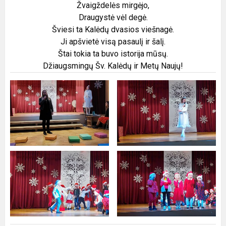
Žvaigždelės mirgėjo,
Draugystė vėl degė.
Šviesi ta Kalėdų dvasios viešnagė.
Ji apšvietė visą pasaulį ir šalį.
Štai tokia ta buvo istorija mūsų.
Džiaugsmingų Šv. Kalėdų ir Metų Naujų!