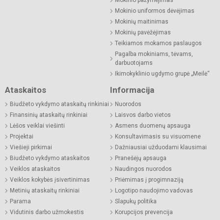
Mokinio pažymėjimas
Mokinio uniformos dėvėjimas
Mokinių maitinimas
Mokinių pavėžėjimas
Teikiamos mokamos paslaugos
Pagalba mokiniams, tėvams,
darbuotojams
Ikimokyklinio ugdymo grupė „Meilė“
Ataskaitos
Informacija
Biudžeto vykdymo ataskaitų rinkiniai
Nuorodos
Finansinių ataskaitų rinkiniai
Laisvos darbo vietos
Lėšos veiklai viešinti
Asmens duomenų apsauga
Projektai
Konsultavimasis su visuomene
Viešieji pirkimai
Dažniausiai užduodami klausimai
Biudžeto vykdymo ataskaitos
Pranešėjų apsauga
Veiklos ataskaitos
Naudingos nuorodos
Veiklos kokybės įsivertinimas
Priėmimas į progimnaziją
Metinių ataskaitų rinkiniai
Logotipo naudojimo vadovas
Parama
Slapukų politika
Vidutinis darbo užmokestis
Korupcijos prevencija