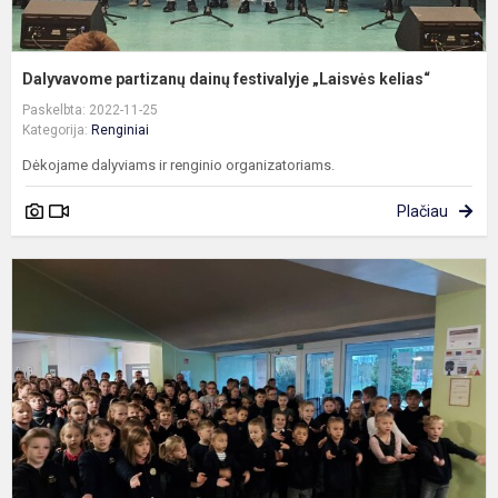
Dalyvavome partizanų dainų festivalyje „Laisvės kelias“
Paskelbta: 2022-11-25
Kategorija:
Renginiai
Dėkojame dalyviams ir renginio organizatoriams.
Plačiau
T
t
d
m