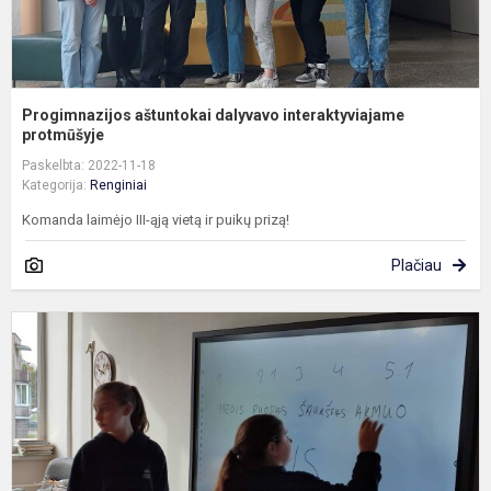
Progimnazijos aštuntokai dalyvavo interaktyviajame
protmūšyje
Paskelbta: 2022-11-18
Kategorija:
Renginiai
Komanda laimėjo III-ąją vietą ir puikų prizą!
Plačiau
P
T
m
d