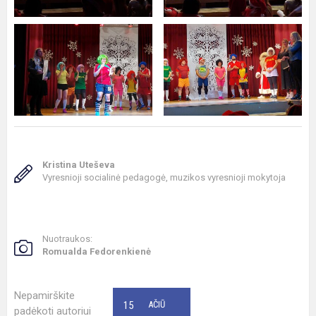
Kristina Uteševa
Vyresnioji socialinė pedagogė, muzikos vyresnioji mokytoja
Nuotraukos:
Romualda Fedorenkienė
Nepamirškite
15
AČIŪ
padėkoti autoriui