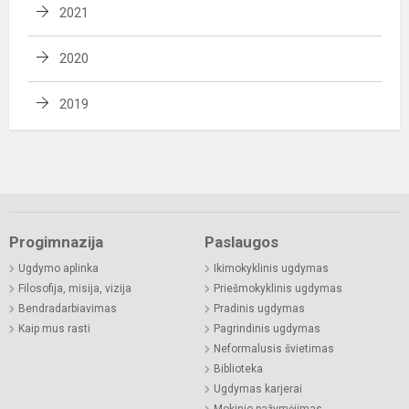
2021
2020
2019
Progimnazija
Paslaugos
Ugdymo aplinka
Ikimokyklinis ugdymas
Filosofija, misija, vizija
Priešmokyklinis ugdymas
Bendradarbiavimas
Pradinis ugdymas
Kaip mus rasti
Pagrindinis ugdymas
Neformalusis švietimas
Biblioteka
Ugdymas karjerai