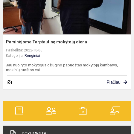
Paminėjome Tarptautinę mokytojų diena
Paskelbta: 2022-10-06
Kategorija:
Renginiai
Jau nuo ryto mokytojus džiugino papuoštas mokytojų kambarys,
mokinių ruoštos vai...
Plačiau
DOKUMENTAI