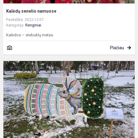
Kalėdų senelio namuose
Paskelbta: 2022-12-07
Kategorija:
Renginiai
Kalėdos – stebuklų metas.
Plačiau
K
į
k
p
D