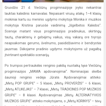
Gruodžio 21 d. Viečiūnų progimnazijoje įvyko nekantriai
lauktas kalėdinis karnavalas. Nepaisant virusų atakų 1–4 klasių
mokiniai kartu su meninio ugdymo mokytoja Monika ir muzikos
mokytoja Kristina paruošė vaidinimą „Išgelbėtos Kalėdos“.
Scenoje matant visus progimnazijos pradinukus, skirtingų
tautų, charakterių ir gebėjimų vaikus, visą vakarą ore tvyrojo
neapsakomas gerumo, švelnumo, pasididžiavimo ir bendrystės
jausmas. Dėkojame pradinio ugdymo mokytojoms už pagalbą
įtvirtinant spektaklio scenarijų.
Po trumpos pertraukėlės renginio pakilią nuotaiką tęsė Viečiūnų
progimnazijos „MAMA apdovanojimai“. Nominacijas skelbė
šaunioji renginio vedėja Jūratė. Apdovanojimai atiteko:
„Metų POP GRUPĖ“ – 5 klasei, „Metų PROVERŽIS“ – 6 klasei,
„Metų ATLIKĖJAS“ – 7 klasei, „Metų TRADICINĖS POP MUZIKOS
GRUPĖ“ – 8 klasei. Apdovanojimas „Metų ALTERNATYVIOS
MUZIKOS GRUPĖ“ atiteko mokytojams, o „Metų KŪRINYS“ – tėvų