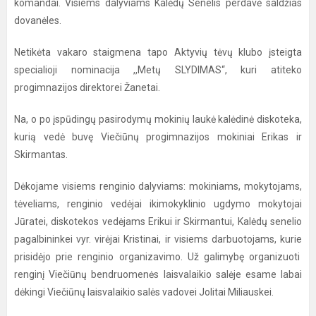
komandai. Visiems dalyviams Kalėdų Senelis perdavė saldžias
dovanėles.
Netikėta vakaro staigmena tapo Aktyvių tėvų klubo įsteigta
specialioji nominacija ,,Metų SLYDIMAS“, kuri atiteko
progimnazijos direktorei Žanetai.
Na, o po įspūdingų pasirodymų mokinių laukė kalėdinė diskoteka,
kurią vedė buvę Viečiūnų progimnazijos mokiniai Erikas ir
Skirmantas.
Dėkojame visiems renginio dalyviams: mokiniams, mokytojams,
tėveliams, renginio vedėjai ikimokyklinio ugdymo mokytojai
Jūratei, diskotekos vedėjams Erikui ir Skirmantui, Kalėdų senelio
pagalbininkei vyr. virėjai Kristinai, ir visiems darbuotojams, kurie
prisidėjo prie renginio organizavimo. Už galimybę organizuoti
renginį Viečiūnų bendruomenės laisvalaikio salėje esame labai
dėkingi Viečiūnų laisvalaikio salės vadovei Jolitai Miliauskei.