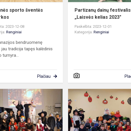
inės sporto šventės
Partizanų dainų festivalis
rkos
„Laisvės kelias 2023"
ta: 2023-12-08
Paskelbta: 2023-12-01
ija:
Renginiai
Kategorija:
Renginiai
mnazijos bendruomenę
jau tradicija tapęs kalėdinis
o turnyra...
Plačiau
Pla
Helovyno
šėlionės
mokykloje