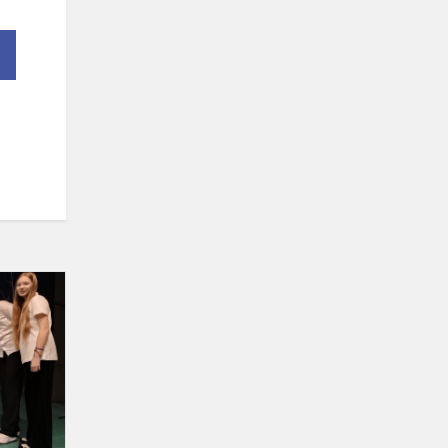
Partizanų
dainų
festivalis
„Laisvės
kelias
2023"