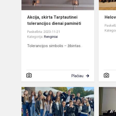
Akcija, skirta Tarptautinei
Helov
tolerancijos dienai paminėti
Paskelb
Kategor
Paskelbta: 2023-11-21
Kategorija:
Renginiai
Tolerancijos simbolis – žibintas.
Plačiau
Dalyvavom
savivaldos
dienoje
Druskininku