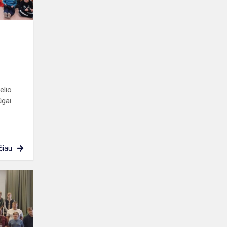
elio
ūgai
čiau
Poetinio
Druskininkų
rudens
aidai
Viečiūnų