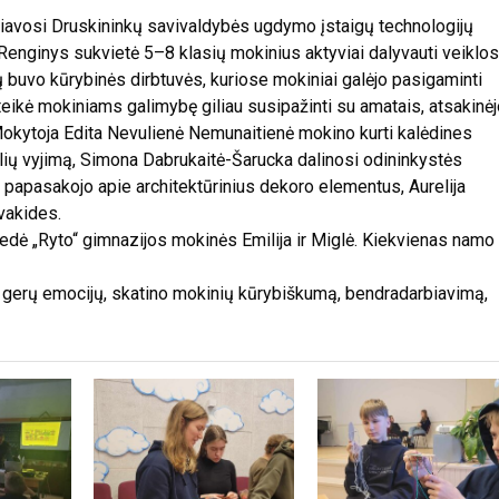
čiavosi Druskininkų savivaldybės ugdymo įstaigų technologijų
Renginys sukvietė 5–8 klasių mokinius aktyviai dalyvauti veiklo
lų buvo kūrybinės dirbtuvės, kuriose mokiniai galėjo pasigaminti
ikė mokiniams galimybę giliau susipažinti su amatais, atsakinėj
 Mokytoja Edita Nevulienė Nemunaitienė mokino kurti kalėdines
elių vyjimą, Simona Dabrukaitė-Šarucka dalinosi odininkystės
 papasakojo apie architektūrinius dekoro elementus, Aurelija
vakides.
vedė „Ryto“ gimnazijos mokinės Emilija ir Miglė. Kiekvienas namo
gerų emocijų, skatino mokinių kūrybiškumą, bendradarbiavimą,