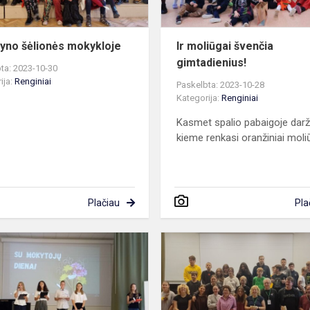
yno šėlionės mokykloje
Ir moliūgai švenčia
gimtadienius!
ta: 2023-10-30
ija:
Renginiai
Paskelbta: 2023-10-28
Kategorija:
Renginiai
Kasmet spalio pabaigoje darž
kieme renkasi oranžiniai moli
Plačiau
Pla
e
Mokytojų
diena
ose