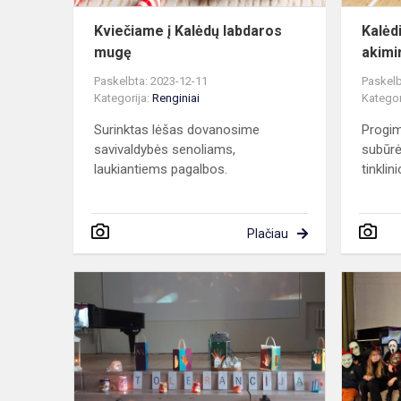
Kviečiame į Kalėdų labdaros
Kalėd
mugę
akimi
Paskelbta: 2023-12-11
Paskelb
Kategorija:
Renginiai
Kategor
Surinktas lėšas dovanosime
Progi
savivaldybės senoliams,
subūrė 
laukiantiems pagalbos.
tinklini
Plačiau
Akcija,
skirta
Tarptautinei
tolerancijos
dienai
paminėti