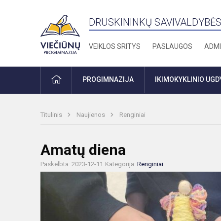
DRUSKININKŲ SAVIVALDYBĖS
VEIKLOS SRITYS
PASLAUGOS
ADMI
PRADŽIA
PROGIMNAZIJA
IKIMOKYKLINIO UG
Titulinis
Naujienos
Renginiai
Amatų diena
Paskelbta: 2023-12-11
Kategorija:
Renginiai