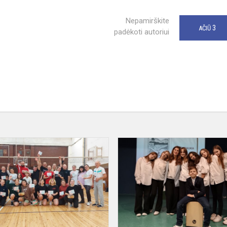
Nepamirškite
3
AČIŪ
padėkoti autoriui
Kalėdinės
sporto
šventės
akimirkos