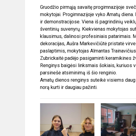
Gruodžio pirmąją savaitę progimnazijoje sve
mokytojai. Progimnazijoje vyko Amatų diena. 
ir demonstracijose. Viena iš pagrindinių veik
šventinių suvenyrų. Kiekvienas mokytojas sute
klausimus, dalinosi profesiniais patarimais.
dekoracijas, Aušra Markevičiūtė pristatė virv
paslaptimis, mokytojas Almantas Trainavičius
Zubrickaitė padėjo pasigaminti keramikines ž
Renginys baigėsi linksmais šokiais, kuriuos 
parsinešė atsiminimą iš šio renginio.
Amatų dienos renginys suteikė visiems daug 
norą kurti ir daugiau pažinti.