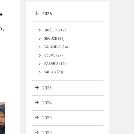
se
2026
o į
BIRŽELIS (12)
GEGUŽĖ (21)
BALANDIS (24)
KOVAS (27)
VASARIS (16)
SAUSIS (23)
2025
2024
2023
2022