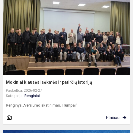
k
s
ir
p
i
Mokiniai klausėsi sėkmės ir patirčių istorijų
Paskelbta: 2026-02-27
Kategorija:
Renginiai
Renginys „Verslumo skatinimas. Trumpai“
Plačiau