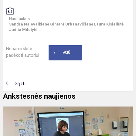
Nuotraukos:
Sandra Nalevaikienė Gintarė Urbanavičienė Laura Kisieliūtė
Judita Milutytė
Nepamirškite
7
AČIŪ
padėkoti autoriui
Grįžti
Ankstesnės naujienos
S
į
k
d