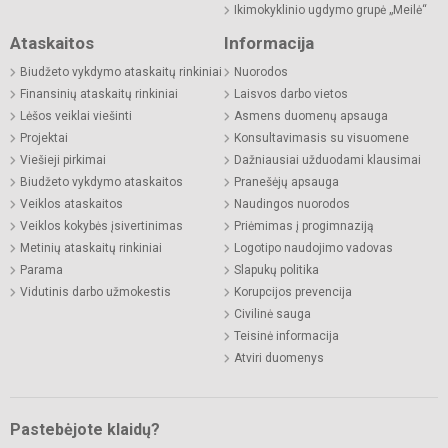
Ikimokyklinio ugdymo grupė „Meilė“
Ataskaitos
Informacija
Biudžeto vykdymo ataskaitų rinkiniai
Nuorodos
Finansinių ataskaitų rinkiniai
Laisvos darbo vietos
Lėšos veiklai viešinti
Asmens duomenų apsauga
Projektai
Konsultavimasis su visuomene
Viešieji pirkimai
Dažniausiai užduodami klausimai
Biudžeto vykdymo ataskaitos
Pranešėjų apsauga
Veiklos ataskaitos
Naudingos nuorodos
Veiklos kokybės įsivertinimas
Priėmimas į progimnaziją
Metinių ataskaitų rinkiniai
Logotipo naudojimo vadovas
Parama
Slapukų politika
Vidutinis darbo užmokestis
Korupcijos prevencija
Civilinė sauga
Teisinė informacija
Atviri duomenys
Pastebėjote klaidų?