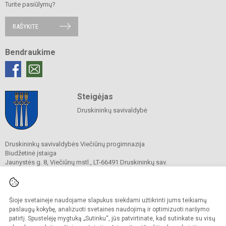
Turite pasiūlymų?
RAŠYKITE
Bendraukime
Steigėjas
Druskininkų savivaldybė
Druskininkų savivaldybės Viečiūnų progimnazija
Biudžetinė įstaiga
Jaunystės g. 8, Viečiūnų mstl., LT-66491 Druskininkų sav.
Tel.
+370 313 47 979
El. p.
progimnazija@vieciunai.lt
Duomenys kaupiami ir saugomi
Juridinių asmenų registre
Šioje svetainėje naudojame slapukus siekdami užtikrinti jums teikiamų
Įstaigos kodas 190108418
paslaugų kokybę, analizuoti svetainės naudojimą ir optimizuoti naršymo
El. pristatymo dėžutės adresas 190108418
patirtį. Spustelėję mygtuką „Sutinku“, jūs patvirtinate, kad sutinkate su visų