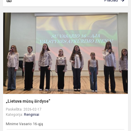
„
m
š
„Lietuva mūsų širdyse“
Paskelbta: 2026-02-17
Kategorija:
Renginiai
Minime Vasario 16-ąją