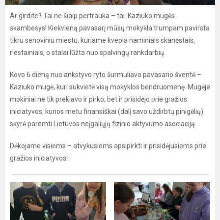
Ar girdite? Tai ne šiaip pertrauka – tai Kaziuko mugės
skambesys! Kiekvieną pavasarį mūsų mokykla trumpam pavirsta
tikru senoviniu miestu, kuriame kvepia naminiais skanėstais,
riestainiais, o stalai lūžta nuo spalvingų rankdarbių.
Kovo 6 dieną nuo ankstyvo ryto šurmuliavo pavasario šventė –
Kaziuko mugė, kuri sukvietė visą mokyklos bendruomenę. Mugėje
mokiniai ne tik prekiavo ir pirko, bet ir prisidėjo prie gražios
iniciatyvos, kurios metu finansiškai (dalį savo uždirbtų pinigėlių)
skyrė paremti Lietuvos neįgaliųjų fizinio aktyvumo asociaciją.
Dėkojame visiems – atvykusiems apsipirkti ir prisidėjusiems prie
gražios iniciatyvos!