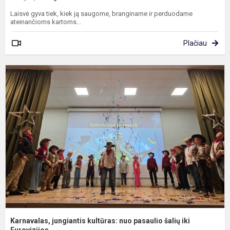
Laisvė gyva tiek, kiek ją saugome, branginame ir perduodame
ateinančioms kartoms...
Plačiau
K
j
k
n
p
š
ik
Eu
Karnavalas, jungiantis kultūras: nuo pasaulio šalių iki
Eurovizijos