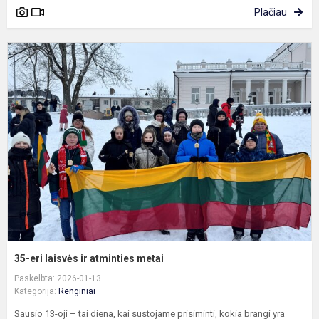
Plačiau
3
e
l
ir
a
m
35-eri laisvės ir atminties metai
Paskelbta: 2026-01-13
Kategorija:
Renginiai
Sausio 13-oji – tai diena, kai sustojame prisiminti, kokia brangi yra