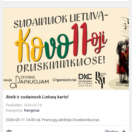
A
ir
s
L
k
Ateik ir sudainuok Lietuvą kartu!
Paskelbta: 2026-02-18
Kategorija:
Renginiai
2026-03-11 14.00 val. Pramogų aikštėje Druskininkuose.
Plačiau