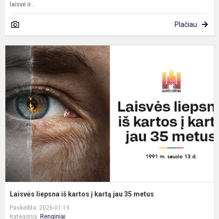
laisvė ir...
Plačiau
L
l
i
k
į
k
j
3
m
Laisvės liepsna iš kartos į kartą jau 35 metus
Paskelbta: 2026-01-13
Kategorija:
Renginiai