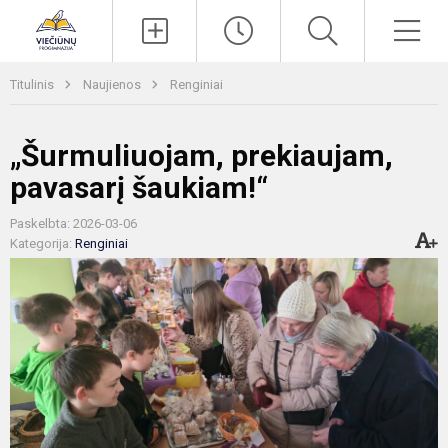
Paieška
Men
Titulinis
Naujienos
Renginiai
​„Šurmuliuojam, prekiaujam,
pavasarį šaukiam!“
Paskelbta: 2026-03-06
Kategorija:
Renginiai