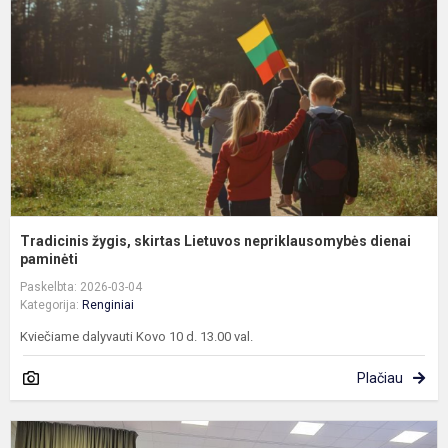
L
n
d
Tradicinis žygis, skirtas Lietuvos nepriklausomybės dienai
paminėti
Paskelbta: 2026-03-04
Kategorija:
Renginiai
Kviečiame dalyvauti Kovo 10 d. 13.00 val.
Plačiau
M