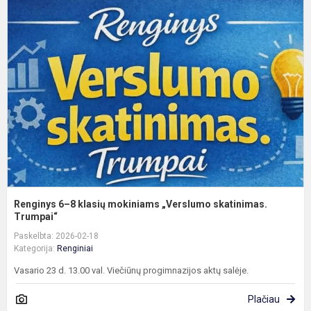
R
6
8
k
m
„
s
T
Renginys 6–8 klasių mokiniams „Verslumo skatinimas.
Trumpai“
Paskelbta: 2026-02-18
Kategorija:
Renginiai
Vasario 23 d. 13.00 val. Viečiūnų progimnazijos aktų salėje.
Plačiau