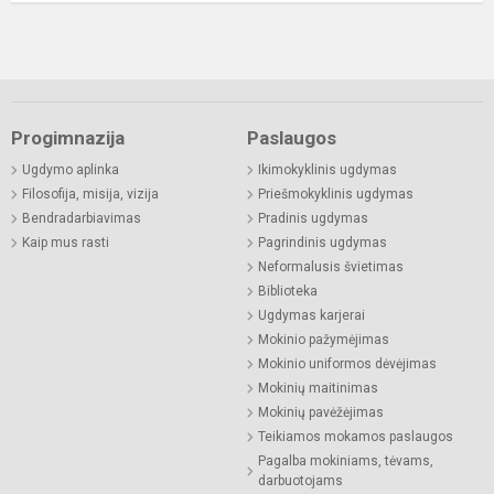
Progimnazija
Paslaugos
Ugdymo aplinka
Ikimokyklinis ugdymas
Filosofija, misija, vizija
Priešmokyklinis ugdymas
Bendradarbiavimas
Pradinis ugdymas
Kaip mus rasti
Pagrindinis ugdymas
Neformalusis švietimas
Biblioteka
Ugdymas karjerai
Mokinio pažymėjimas
Mokinio uniformos dėvėjimas
Mokinių maitinimas
Mokinių pavėžėjimas
Teikiamos mokamos paslaugos
Pagalba mokiniams, tėvams,
darbuotojams