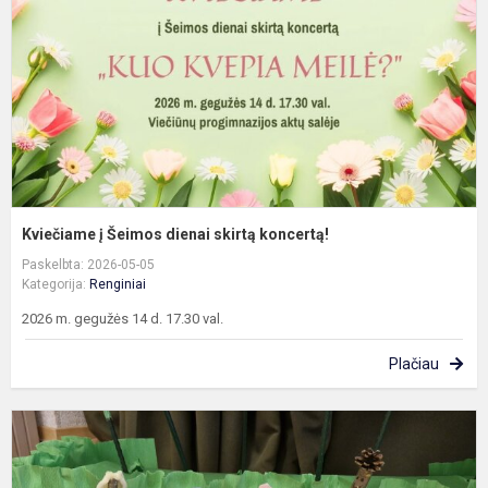
s
k
Kviečiame į Šeimos dienai skirtą koncertą!
Paskelbta: 2026-05-05
Kategorija:
Renginiai
2026 m. gegužės 14 d. 17.30 val.
Plačiau
„
d
p