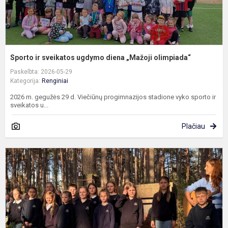
Sporto ir sveikatos ugdymo diena „Mažoji olimpiada“
Paskelbta: 2026-05-29
Kategorija:
Renginiai
2026 m. gegužės 29 d. Viečiūnų progimnazijos stadione vyko sporto ir
sveikatos u...
Plačiau
„
n
2