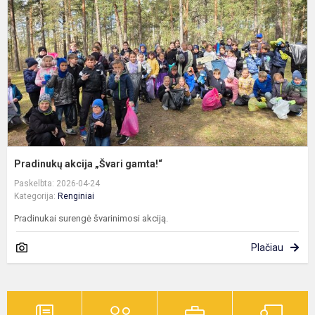
„
g
​Pradinukų akcija „Švari gamta!“
Paskelbta: 2026-04-24
Kategorija:
Renginiai
Pradinukai surengė švarinimosi akciją.
Plačiau