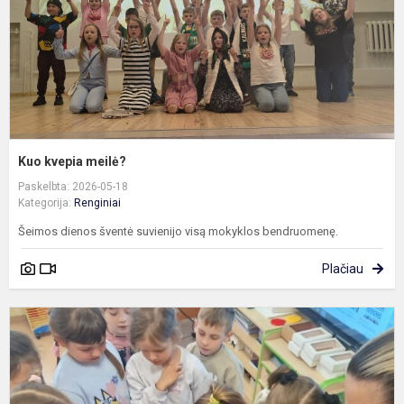
Kuo kvepia meilė?
Paskelbta: 2026-05-18
Kategorija:
Renginiai
Šeimos dienos šventė suvienijo visą mokyklos bendruomenę.
Plačiau
S
s
k
–
k