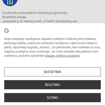
Druskininkų savivaldybės Viečiūnų progimnazija
Biudžetinė įstaiga
Jaunystės g. 8, Viečiūnų mstl., LT-66491 Druskininkų sav.
Tel.
+370 313 47 979
El. p.
progimnazija@vieciunai.lt
Duomenys kaupiami ir saugomi
Juridinių asmenų registre
Šioje svetainėje naudojame slapukus siekdami užtikrinti jums teikiamų
Įstaigos kodas 190108418
paslaugų kokybę, analizuoti svetainės naudojimą ir optimizuoti naršymo
El. pristatymo dėžutės adresas 190108418
patirtį. Spustelėję mygtuką „Sutinku“, jūs patvirtinate, kad sutinkate su visų
slapukų naudojimu šioje svetainėje. Jei norite atšaukti arba pakeisti savo
sutikimus, prašome apsilankyti
slapukų valdymo puslapyje
.
© 2019. Druskininkų savivaldybės Viečiūnų progimnazija. Visos teisės saugomos.
Kopijuoti turinį be raštiško progimnazijos sutikimo griežtai draudžiama.
NUSTATYMAI
Prieinamumo paraiška
Slapukų valdymas
Sumanus būdas atnaujinti
NESUTINKU
mokyklos interneto
svetainę
SUTINKU