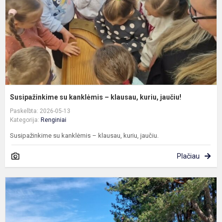
k
j
Susipažinkime su kanklėmis – klausau, kuriu, jaučiu!
Paskelbta: 2026-05-13
Kategorija:
Renginiai
Susipažinkime su kanklėmis – klausau, kuriu, jaučiu.
Plačiau
I
į
V
r