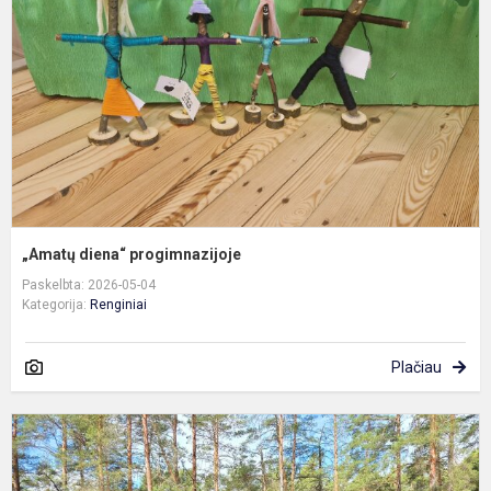
„Amatų diena“ progimnazijoje
Paskelbta: 2026-05-04
Kategorija:
Renginiai
Plačiau
P
a