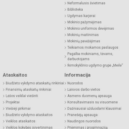
Neformalusis švietimas
Biblioteka
Ugdymas karjerai
Mokinio pažymėjimas
Mokinio uniformos dėvėjimas
Mokinių maitinimas
Mokinių pavėžėjimas
Teikiamos mokamos paslaugos
Pagalba mokiniams, tėvams,
darbuotojams
Ikimokyklinio ugdymo grupė „Meilė“
Ataskaitos
Informacija
Biudžeto vykdymo ataskaitų rinkiniai
Nuorodos
Finansinių ataskaitų rinkiniai
Laisvos darbo vietos
Lėšos veiklai viešinti
Asmens duomenų apsauga
Projektai
Konsultavimasis su visuomene
Viešieji pirkimai
Dažniausiai užduodami klausimai
Biudžeto vykdymo ataskaitos
Pranešėjų apsauga
Veiklos ataskaitos
Naudingos nuorodos
Veiklos kokybės įsivertinimas
Priėmimas į progimnaziją