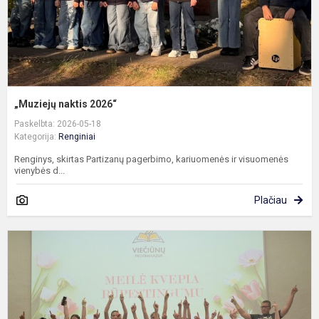
„Muziejų naktis 2026“
Paskelbta: 2026-05-18
Kategorija:
Renginiai
Renginys, skirtas Partizanų pagerbimo, kariuomenės ir visuomenės
vienybės d...
Plačiau
K
k
m