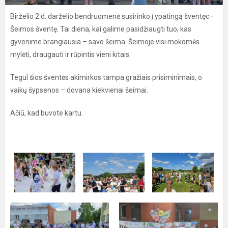
Birželio 2 d. darželio bendruomenė susirinko į ypatingą šventęc–
Šeimos šventę. Tai diena, kai galime pasidžiaugti tuo, kas
gyvenime brangiausia – savo šeima. Šeimoje visi mokomės
mylėti, draugauti ir rūpintis vieni kitais.
Tegul šios šventės akimirkos tampa gražiais prisiminimais, o
vaikų šypsenos – dovana kiekvienai šeimai.
Ačiū, kad buvote kartu.