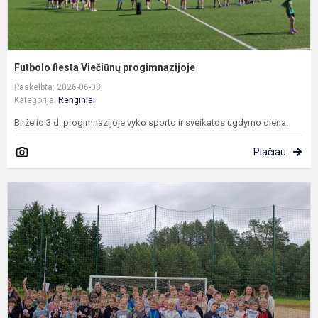
Futbolo fiesta Viečiūnų progimnazijoje
Paskelbta: 2026-06-03
Kategorija:
Renginiai
Birželio 3 d. progimnazijoje vyko sporto ir sveikatos ugdymo diena.
Plačiau
S
ir
s
u
d
„
o