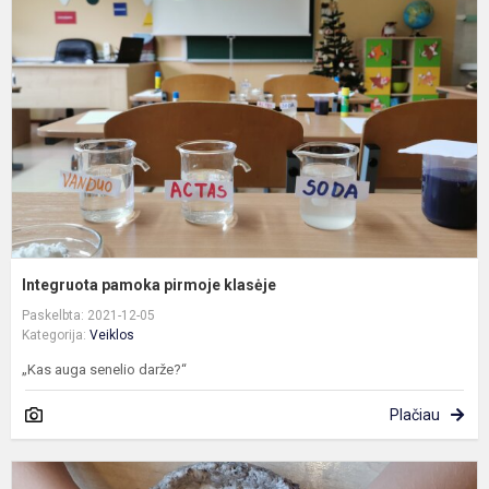
p
k
Integruota pamoka pirmoje klasėje
Paskelbta: 2021-12-05
Kategorija:
Veiklos
„Kas auga senelio darže?“
Plačiau
V