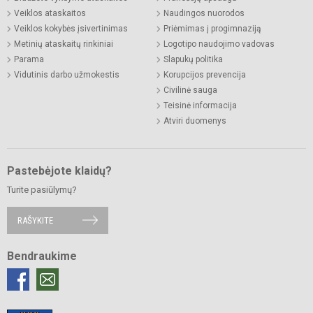
Veiklos ataskaitos
Naudingos nuorodos
Veiklos kokybės įsivertinimas
Priėmimas į progimnaziją
Metinių ataskaitų rinkiniai
Logotipo naudojimo vadovas
Parama
Slapukų politika
Vidutinis darbo užmokestis
Korupcijos prevencija
Civilinė sauga
Teisinė informacija
Atviri duomenys
Pastebėjote klaidų?
Turite pasiūlymų?
RAŠYKITE
Bendraukime