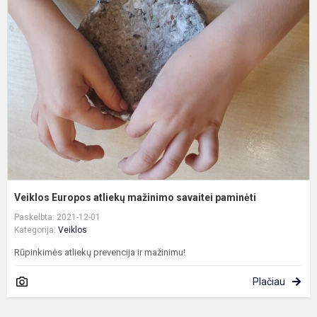
E
a
m
s
p
Veiklos Europos atliekų mažinimo savaitei paminėti
Paskelbta: 2021-12-01
Kategorija:
Veiklos
Rūpinkimės atliekų prevencija ir mažinimu!
Plačiau