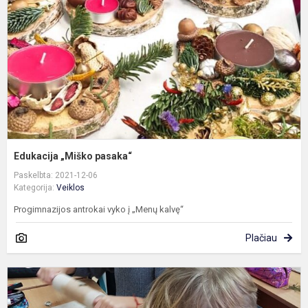
Edukacija „Miško pasaka“
Paskelbta: 2021-12-06
Kategorija:
Veiklos
Progimnazijos antrokai vyko į „Menų kalvę“
Plačiau
K
p
a