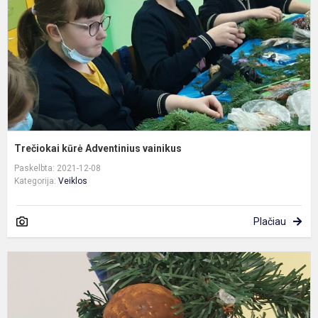
Trečiokai kūrė Adventinius vainikus
Paskelbta: 2021-12-08
Kategorija:
Veiklos
Plačiau
P
k
ž