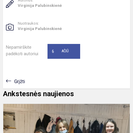
Autorius:
Virginija Palubinskienė
Nuotraukos:
Virginija Palubinskienė
Nepamirškite
6
AČIŪ
padėkoti autoriui
Grįžti
Ankstesnės naujienos
M
b
p
ir