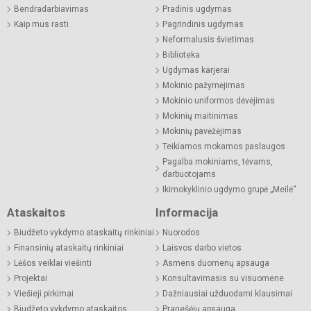
Bendradarbiavimas
Pradinis ugdymas
Kaip mus rasti
Pagrindinis ugdymas
Neformalusis švietimas
Biblioteka
Ugdymas karjerai
Mokinio pažymėjimas
Mokinio uniformos dėvėjimas
Mokinių maitinimas
Mokinių pavėžėjimas
Teikiamos mokamos paslaugos
Pagalba mokiniams, tėvams,
darbuotojams
Ikimokyklinio ugdymo grupė „Meilė“
Ataskaitos
Informacija
Biudžeto vykdymo ataskaitų rinkiniai
Nuorodos
Finansinių ataskaitų rinkiniai
Laisvos darbo vietos
Lėšos veiklai viešinti
Asmens duomenų apsauga
Projektai
Konsultavimasis su visuomene
Viešieji pirkimai
Dažniausiai užduodami klausimai
Biudžeto vykdymo ataskaitos
Pranešėjų apsauga