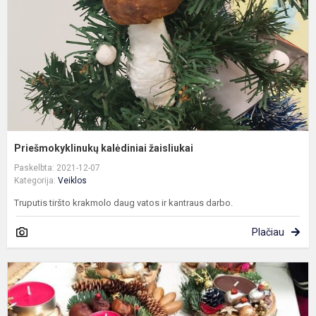
Priešmokyklinukų kalėdiniai žaisliukai
Paskelbta: 2021-12-07
Kategorija:
Veiklos
Truputis tiršto krakmolo daug vatos ir kantraus darbo.
Plačiau
E
„
p