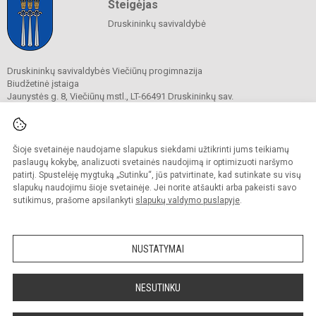
Steigėjas
Druskininkų savivaldybė
Druskininkų savivaldybės Viečiūnų progimnazija
Biudžetinė įstaiga
Jaunystės g. 8, Viečiūnų mstl., LT-66491 Druskininkų sav.
Tel.
+370 313 47 979
El. p.
progimnazija@vieciunai.lt
Duomenys kaupiami ir saugomi
Juridinių asmenų registre
Šioje svetainėje naudojame slapukus siekdami užtikrinti jums teikiamų
Įstaigos kodas 190108418
paslaugų kokybę, analizuoti svetainės naudojimą ir optimizuoti naršymo
El. pristatymo dėžutės adresas 190108418
patirtį. Spustelėję mygtuką „Sutinku“, jūs patvirtinate, kad sutinkate su visų
slapukų naudojimu šioje svetainėje. Jei norite atšaukti arba pakeisti savo
sutikimus, prašome apsilankyti
slapukų valdymo puslapyje
.
© 2019. Druskininkų savivaldybės Viečiūnų progimnazija. Visos teisės saugomos.
Kopijuoti turinį be raštiško progimnazijos sutikimo griežtai draudžiama.
NUSTATYMAI
Prieinamumo paraiška
Slapukų valdymas
Sumanus būdas atnaujinti
NESUTINKU
mokyklos interneto
svetainę