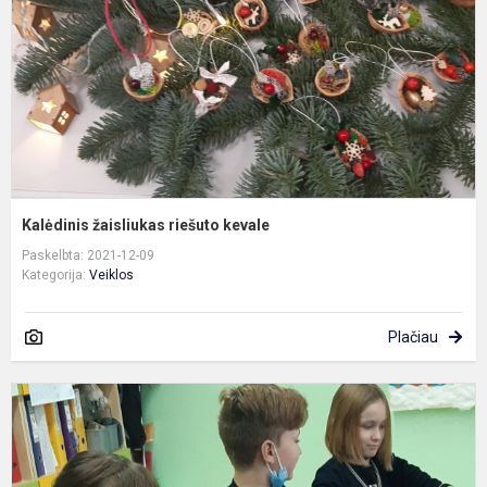
Kalėdinis žaisliukas riešuto kevale
Paskelbta: 2021-12-09
Kategorija:
Veiklos
Plačiau
T
k
A
v