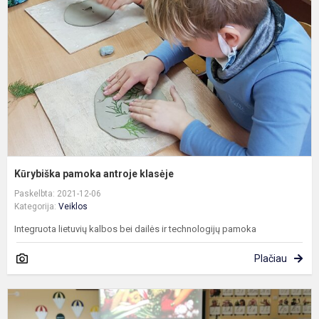
k
Kūrybiška pamoka antroje klasėje
Paskelbta: 2021-12-06
Kategorija:
Veiklos
Integruota lietuvių kalbos bei dailės ir technologijų pamoka
Plačiau
I
p