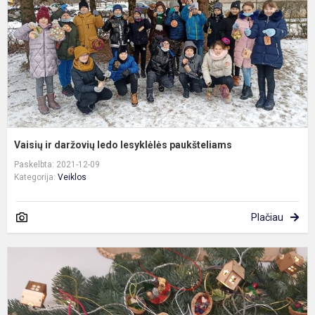
l
p
Vaisių ir daržovių ledo lesyklėlės paukšteliams
Paskelbta: 2021-12-09
Kategorija:
Veiklos
Plačiau
K
ž
r
k