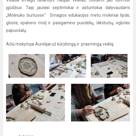
Visada smagu išbandyti naujas veiklas, tobulinti jau turimus
įgūdžius. Taip jautėsi septintokai ir aštuntokai dalyvaudami
„Molinuko burtuose“. Smagios edukacijos metu mokiniai lipdė,
glostė, spalvino molį ir pasigamino puodelių, lėkštučių, eglutės
papuošalų.
Ačiū mokytojai Aurelijai už kūrybingą ir prasmingą veiklą.