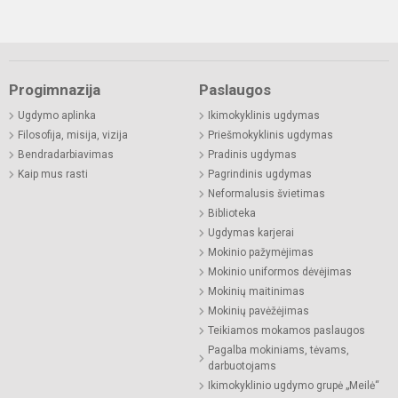
Progimnazija
Paslaugos
Ugdymo aplinka
Ikimokyklinis ugdymas
Filosofija, misija, vizija
Priešmokyklinis ugdymas
Bendradarbiavimas
Pradinis ugdymas
Kaip mus rasti
Pagrindinis ugdymas
Neformalusis švietimas
Biblioteka
Ugdymas karjerai
Mokinio pažymėjimas
Mokinio uniformos dėvėjimas
Mokinių maitinimas
Mokinių pavėžėjimas
Teikiamos mokamos paslaugos
Pagalba mokiniams, tėvams,
darbuotojams
Ikimokyklinio ugdymo grupė „Meilė“