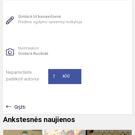
Gintarė Urbanavičienė
Pradinio ugdymo vyresnioji mokytoja
Nuotraukos:
Gintarė Ruckutė
Nepamirškite
7
AČIŪ
padėkoti autoriui
Grįžti
Ankstesnės naujienos
I