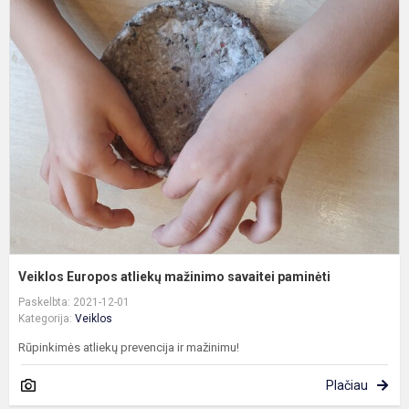
V
E
a
m
s
p
Veiklos Europos atliekų mažinimo savaitei paminėti
Paskelbta: 2021-12-01
Kategorija:
Veiklos
Rūpinkimės atliekų prevencija ir mažinimu!
Plačiau