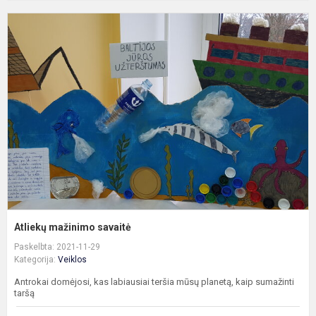
A
m
s
Atliekų mažinimo savaitė
Paskelbta: 2021-11-29
Kategorija:
Veiklos
Antrokai domėjosi, kas labiausiai teršia mūsų planetą, kaip sumažinti
taršą