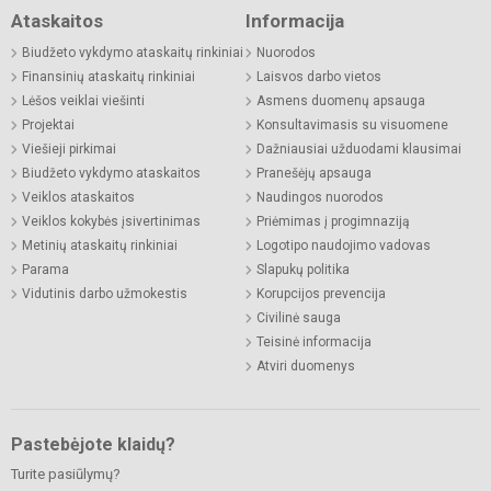
Ataskaitos
Informacija
Biudžeto vykdymo ataskaitų rinkiniai
Nuorodos
Finansinių ataskaitų rinkiniai
Laisvos darbo vietos
Lėšos veiklai viešinti
Asmens duomenų apsauga
Projektai
Konsultavimasis su visuomene
Viešieji pirkimai
Dažniausiai užduodami klausimai
Biudžeto vykdymo ataskaitos
Pranešėjų apsauga
Veiklos ataskaitos
Naudingos nuorodos
Veiklos kokybės įsivertinimas
Priėmimas į progimnaziją
Metinių ataskaitų rinkiniai
Logotipo naudojimo vadovas
Parama
Slapukų politika
Vidutinis darbo užmokestis
Korupcijos prevencija
Civilinė sauga
Teisinė informacija
Atviri duomenys
Pastebėjote klaidų?
Turite pasiūlymų?