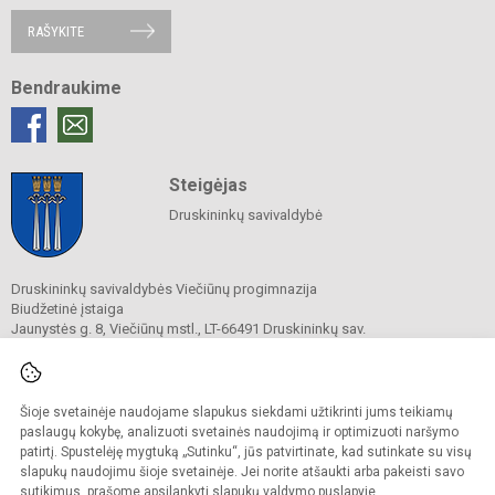
RAŠYKITE
Bendraukime
Steigėjas
Druskininkų savivaldybė
Druskininkų savivaldybės Viečiūnų progimnazija
Biudžetinė įstaiga
Jaunystės g. 8, Viečiūnų mstl., LT-66491 Druskininkų sav.
Tel.
+370 313 47 979
El. p.
progimnazija@vieciunai.lt
Duomenys kaupiami ir saugomi
Juridinių asmenų registre
Šioje svetainėje naudojame slapukus siekdami užtikrinti jums teikiamų
Įstaigos kodas 190108418
paslaugų kokybę, analizuoti svetainės naudojimą ir optimizuoti naršymo
El. pristatymo dėžutės adresas 190108418
patirtį. Spustelėję mygtuką „Sutinku“, jūs patvirtinate, kad sutinkate su visų
slapukų naudojimu šioje svetainėje. Jei norite atšaukti arba pakeisti savo
sutikimus, prašome apsilankyti
slapukų valdymo puslapyje
.