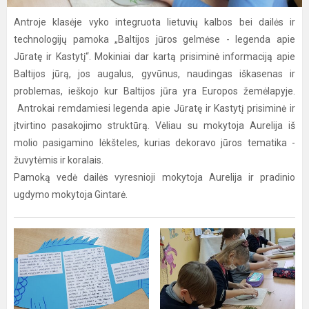
Antroje klasėje vyko integruota lietuvių kalbos bei dailės ir
technologijų pamoka „Baltijos jūros gelmėse - legenda apie
Jūratę ir Kastytį“. Mokiniai dar kartą prisiminė informaciją apie
Baltijos jūrą, jos augalus, gyvūnus, naudingas iškasenas ir
problemas, ieškojo kur Baltijos jūra yra Europos žemėlapyje.
Antrokai remdamiesi legenda apie Jūratę ir Kastytį prisiminė ir
įtvirtino pasakojimo struktūrą. Vėliau su mokytoja Aurelija iš
molio pasigamino lėkšteles, kurias dekoravo jūros tematika -
žuvytėmis ir koralais.
Pamoką vedė dailės vyresnioji mokytoja Aurelija ir pradinio
ugdymo mokytoja Gintarė.