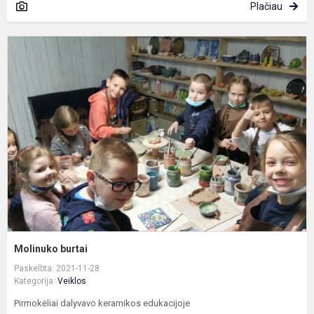
Plačiau
M
b
Molinuko burtai
Paskelbta: 2021-11-28
Kategorija:
Veiklos
Pirmokėliai dalyvavo keramikos edukacijoje