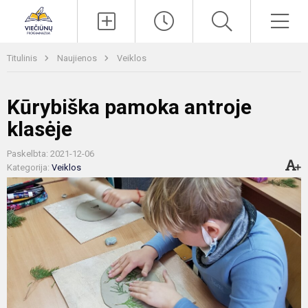
Paieška
Men
Titulinis
Naujienos
Veiklos
Kūrybiška pamoka antroje
klasėje
Paskelbta: 2021-12-06
Kategorija:
Veiklos