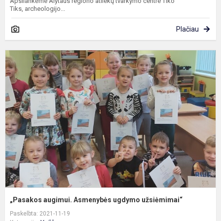
Apsilankėme Alytaus regiono atliekų tvarkymo centre Tiko
Tiks, archeologijo...
Plačiau
„
a
A
u
u
„Pasakos augimui. Asmenybės ugdymo užsiėmimai“
Paskelbta: 2021-11-19