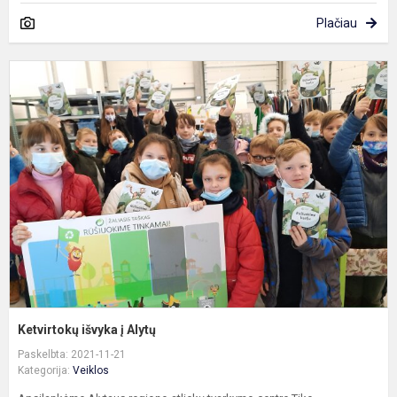
Plačiau
K
i
į
A
Ketvirtokų išvyka į Alytų
Paskelbta: 2021-11-21
Kategorija:
Veiklos