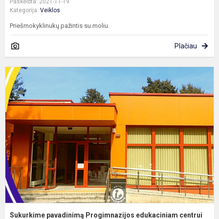
Paskelbta: 2021-11-19
Kategorija:
Veiklos
Priešmokyklinukų pažintis su moliu.
Plačiau
S
p
P
e
c
Sukurkime pavadinimą Progimnazijos edukaciniam centrui