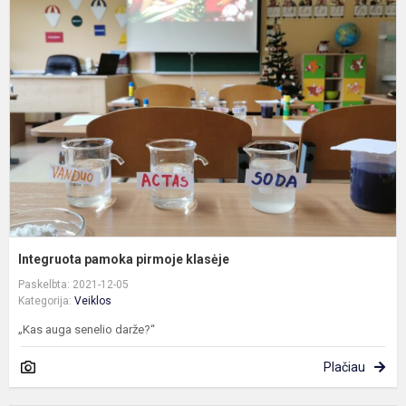
p
p
k
Integruota pamoka pirmoje klasėje
Paskelbta: 2021-12-05
Kategorija:
Veiklos
„Kas auga senelio darže?“
Plačiau