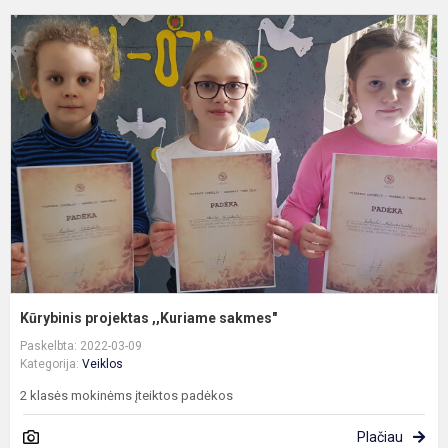
K
p
,
s
Kūrybinis projektas ,,Kuriame sakmes"
Paskelbta: 2022-03-09
Kategorija:
Veiklos
2 klasės mokinėms įteiktos padėkos
Plačiau