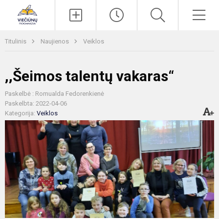
Paieška
Men
Titulinis
Naujienos
Veiklos
,,Šeimos talentų vakaras“
Paskelbė : Romualda Fedorenkienė
Paskelbta: 2022-04-06
Kategorija:
Veiklos