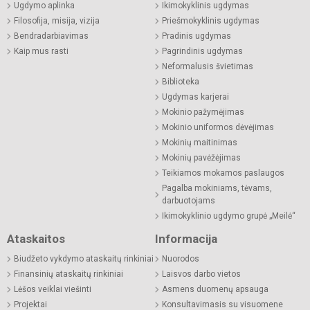
Ugdymo aplinka
Ikimokyklinis ugdymas
Filosofija, misija, vizija
Priešmokyklinis ugdymas
Bendradarbiavimas
Pradinis ugdymas
Kaip mus rasti
Pagrindinis ugdymas
Neformalusis švietimas
Biblioteka
Ugdymas karjerai
Mokinio pažymėjimas
Mokinio uniformos dėvėjimas
Mokinių maitinimas
Mokinių pavėžėjimas
Teikiamos mokamos paslaugos
Pagalba mokiniams, tėvams,
darbuotojams
Ikimokyklinio ugdymo grupė „Meilė“
Ataskaitos
Informacija
Biudžeto vykdymo ataskaitų rinkiniai
Nuorodos
Finansinių ataskaitų rinkiniai
Laisvos darbo vietos
Lėšos veiklai viešinti
Asmens duomenų apsauga
Projektai
Konsultavimasis su visuomene