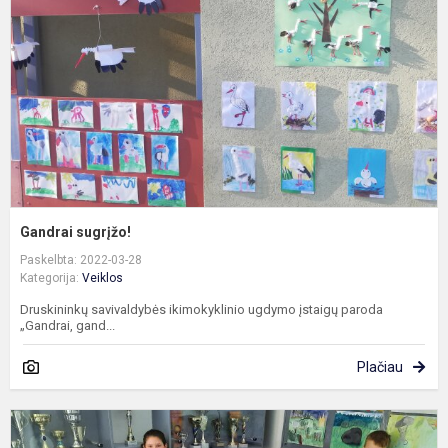
Gandrai sugrįžo!
Paskelbta: 2022-03-28
Kategorija:
Veiklos
Druskininkų savivaldybės ikimokyklinio ugdymo įstaigų paroda
„Gandrai, gand...
Plačiau
K
s