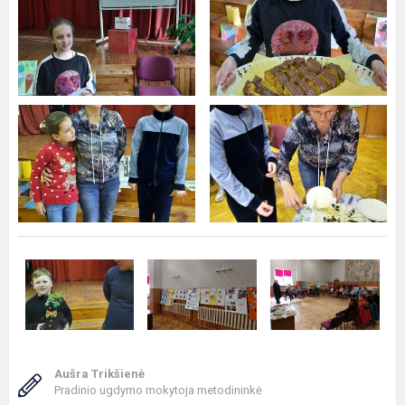
Aušra Trikšienė
Pradinio ugdymo mokytoja metodininkė