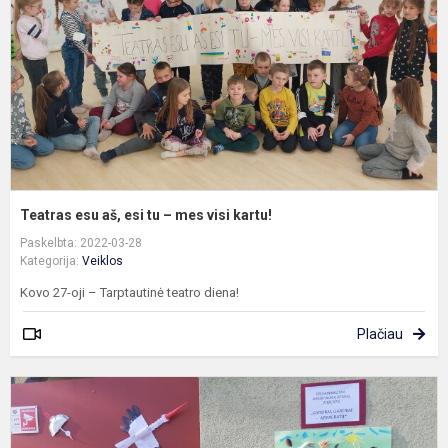
t
–
m
v
k
Teatras esu aš, esi tu – mes visi kartu!
Paskelbta: 2022-03-28
Kategorija:
Veiklos
Kovo 27-oji – Tarptautinė teatro diena!
Plačiau
G
s