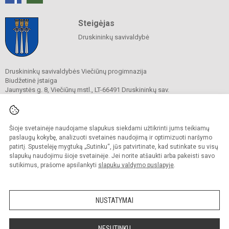
Steigėjas
Druskininkų savivaldybė
Druskininkų savivaldybės Viečiūnų progimnazija
Biudžetinė įstaiga
Jaunystės g. 8, Viečiūnų mstl., LT-66491 Druskininkų sav.
Tel.
+370 313 47 979
El. p.
progimnazija@vieciunai.lt
Duomenys kaupiami ir saugomi
Juridinių asmenų registre
Šioje svetainėje naudojame slapukus siekdami užtikrinti jums teikiamų
Įstaigos kodas 190108418
paslaugų kokybę, analizuoti svetainės naudojimą ir optimizuoti naršymo
El. pristatymo dėžutės adresas 190108418
patirtį. Spustelėję mygtuką „Sutinku“, jūs patvirtinate, kad sutinkate su visų
slapukų naudojimu šioje svetainėje. Jei norite atšaukti arba pakeisti savo
sutikimus, prašome apsilankyti
slapukų valdymo puslapyje
.
© 2019. Druskininkų savivaldybės Viečiūnų progimnazija. Visos teisės saugomos.
Kopijuoti turinį be raštiško progimnazijos sutikimo griežtai draudžiama.
NUSTATYMAI
Prieinamumo paraiška
Slapukų valdymas
Sumanus būdas atnaujinti
NESUTINKU
mokyklos interneto