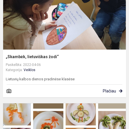
„Skambėk, lietuviškas žodi“
Paskelbta: 2022-04-06
Kategorija:
Veiklos
Lietuvių kalbos dienos pradinėse klasėse
Plačiau
„
s
m
l