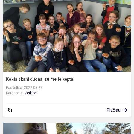
d
s
m
k
Kokia skani duona, su meile kepta!
Paskelbta: 2022-03-23
Kategorija:
Veiklos
Plačiau
Š
ž