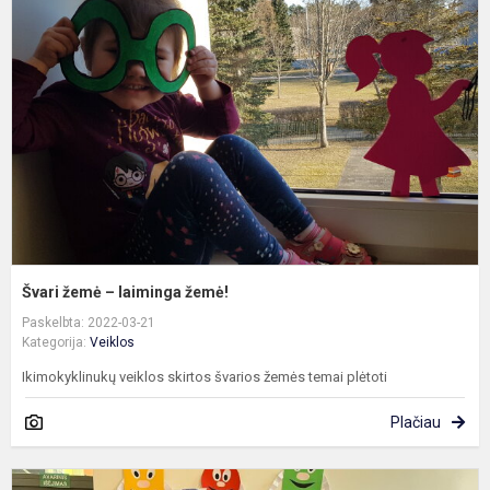
–
l
ž
Švari žemė – laiminga žemė!
Paskelbta: 2022-03-21
Kategorija:
Veiklos
Ikimokyklinukų veiklos skirtos švarios žemės temai plėtoti
Plačiau
„