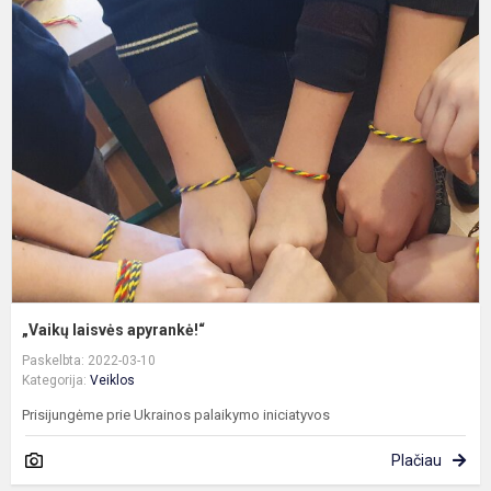
„
l
a
„Vaikų laisvės apyrankė!“
Paskelbta: 2022-03-10
Kategorija:
Veiklos
Prisijungėme prie Ukrainos palaikymo iniciatyvos
Plačiau