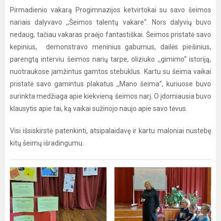
Pirmadienio vakarą Progimnazijos ketvirtokai su savo šeimos
nariais dalyvavo ,,Šeimos talentų vakare“. Nors dalyvių buvo
nedaug, tačiau vakaras praėjo fantastiškai. Šeimos pristatė savo
kepinius, demonstravo meninius gabumus, dailės piešinius,
parengtą interviu šeimos narių tarpe, oliziuko ,,gimimo“ istoriją,
nuotraukose įamžintus gamtos stebuklus. Kartu su šeima vaikai
pristatė savo gamintus plakatus ,,Mano šeima“, kuriuose buvo
surinkta medžiaga apie kiekvieną šeimos narį. O įdomiausia buvo
klausytis apie tai, ką vaikai sužinojo naujo apie savo tėvus.
Visi išsiskirstė patenkinti, atsipalaidavę ir kartu maloniai nustebę
kitų šeimų išradingumu.