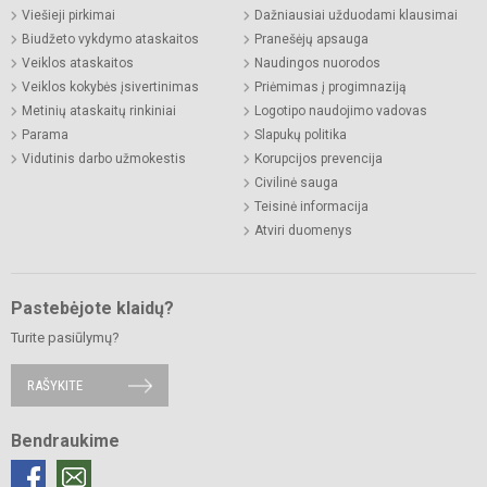
Viešieji pirkimai
Dažniausiai užduodami klausimai
Biudžeto vykdymo ataskaitos
Pranešėjų apsauga
Veiklos ataskaitos
Naudingos nuorodos
Veiklos kokybės įsivertinimas
Priėmimas į progimnaziją
Metinių ataskaitų rinkiniai
Logotipo naudojimo vadovas
Parama
Slapukų politika
Vidutinis darbo užmokestis
Korupcijos prevencija
Civilinė sauga
Teisinė informacija
Atviri duomenys
Pastebėjote klaidų?
Turite pasiūlymų?
RAŠYKITE
Bendraukime