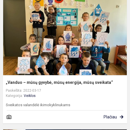
–
m
g
m
e
m
s
„Vanduo – mūsų gyvybė, mūsų energija, mūsų sveikata“
Paskelbta: 2022-03-17
Kategorija:
Veiklos
Sveikatos valandėlė ikimokyklinukams
Plačiau