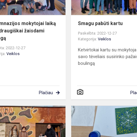
bou...
mnazijos mokytojai laiką
Smagu pabūti kartu
 draugiškai žaisdami
Paskelbta: 2022-12-27
ngą
Kategorija:
Veiklos
ta: 2022-12-27
Ketvirtokai kartu su mokytoja 
ija:
Veiklos
savo tėveliais susirinko pažai
boulingą
Plačiau
Pla
Gerumo
akcija
„Duok
leteną!“