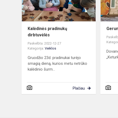
Kalėdinės pradinukų
Gerum
dirbtuvėlės
Paskelb
Kategor
Paskelbta: 2022-12-27
Kategorija:
Veiklos
Dovano
„Keturk
Gruodžio 23d. pradinukai turėjo
smagią dieną, kurios metu netrūko
kalėdinio šurm...
Plačiau