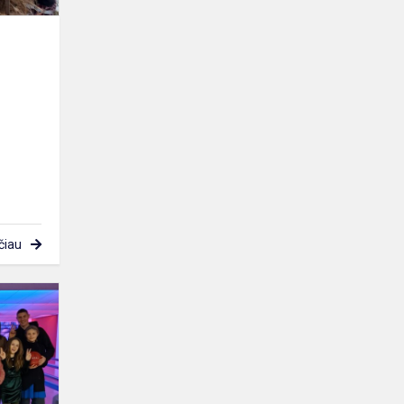
čiau
Smagu
pabūti
kartu