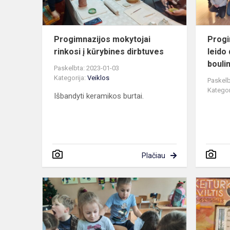
Progimnazijos mokytojai
Progi
rinkosi į kūrybines dirbtuves
leido
bouli
Paskelbta: 2023-01-03
Kategorija:
Veiklos
Paskelb
Kategor
Išbandyti keramikos burtai.
Plačiau
Kalėdinės
pradinukų
dirbtuvėlės