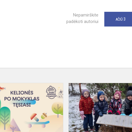
Nepamirškite
3
AČIŪ
padėkoti autoriui
Interaktyvi
pamoka
„Kodėl
nemiega
miegapelė?“