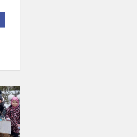
Žvėreliai
žiemą