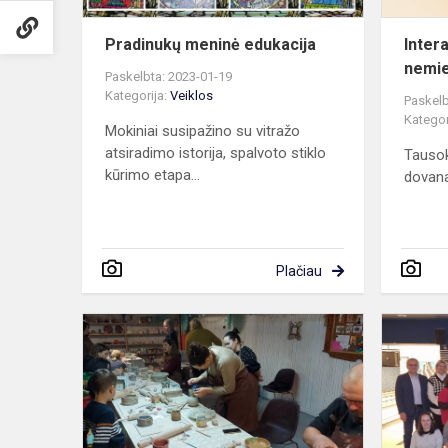
Pradinukų meninė edukacija
Inter
nemie
Paskelbta: 2023-01-19
Kategorija:
Veiklos
Paskelb
Kategor
Mokiniai susipažino su vitražo
atsiradimo istorija, spalvoto stiklo
Tausok
kūrimo etapa...
dovan
Plačiau
Progimnazi
mokytojai
rinkosi
į
kūrybines
dirbtuves