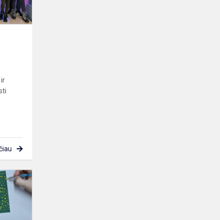
ir
sti
čiau
Trečiokai
kūrė
kalėdinius
atvirukus