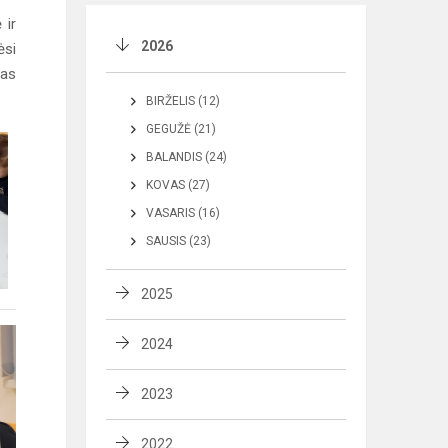
 ir
2026
ėsi
tas
BIRŽELIS (12)
GEGUŽĖ (21)
BALANDIS (24)
KOVAS (27)
VASARIS (16)
SAUSIS (23)
2025
2024
2023
2022