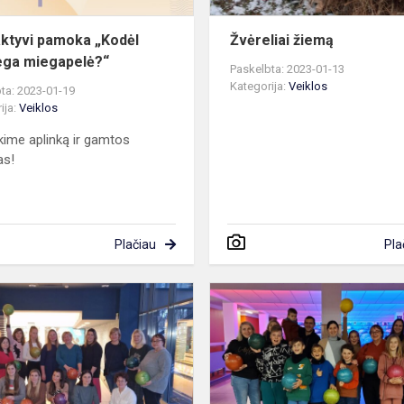
aktyvi pamoka „Kodėl
Žvėreliai žiemą
ga miegapelė?“
Paskelbta: 2023-01-13
Kategorija:
Veiklos
ta: 2023-01-19
ija:
Veiklos
ime aplinką ir gamtos
as!
Plačiau
Pla
jos
Progimnazijos
mokytojai
laiką
leido
draugiškai
žaisdami