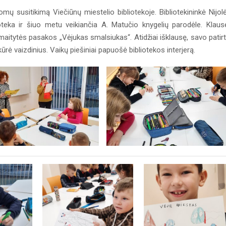
mų susitikimą Viečiūnų miestelio bibliotekoje. Bibliotekininkė Nijolė
teka ir šiuo metu veikiančia A. Matučio knygelių parodėle. Klaus
aitytės pasakos „Vėjukas smalsiukas“. Atidžiai išklausę, savo patir
ūrė vaizdinius. Vaikų piešiniai papuošė bibliotekos interjerą.