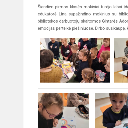
Šiandien pirmos klasės mokiniai turėjo labai įdo
edukatorė Lina supažindino mokinius su biblio
bibliotekos darbuotojų skaitomos Gintarės Adom
emocijas perteikė piešiniuose. Dirbo susikaupę, k