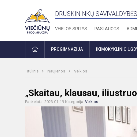
DRUSKININKŲ SAVIVALDYBĖS
VEIKLOS SRITYS
PASLAUGOS
ADMI
PRADŽIA
PROGIMNAZIJA
IKIMOKYKLINIO UG
Titulinis
Naujienos
Veiklos
„Skaitau, klausau, iliustru
Paskelbta: 2023-01-19
Kategorija:
Veiklos