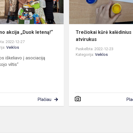
o akcija „Duok leteną!“
Trečiokai kūrė kalėdinius
atvirukus
ta: 2022-12-27
ija:
Veiklos
Paskelbta: 2022-12-23
Kategorija:
Veiklos
s iškeliavo į asociaciją
ojo viltis“
Plačiau
Pla