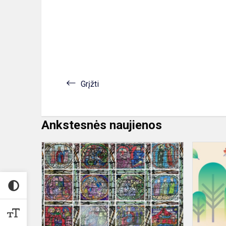
Grįžti
Ankstesnės naujienos
Pradinukų
meninė
edukacija