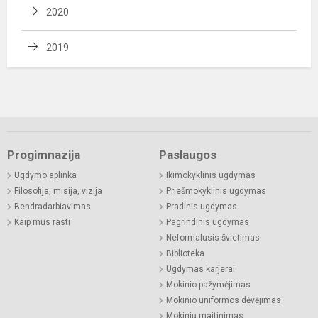
2020
2019
Progimnazija
Paslaugos
Ugdymo aplinka
Ikimokyklinis ugdymas
Filosofija, misija, vizija
Priešmokyklinis ugdymas
Bendradarbiavimas
Pradinis ugdymas
Kaip mus rasti
Pagrindinis ugdymas
Neformalusis švietimas
Biblioteka
Ugdymas karjerai
Mokinio pažymėjimas
Mokinio uniformos dėvėjimas
Mokinių maitinimas