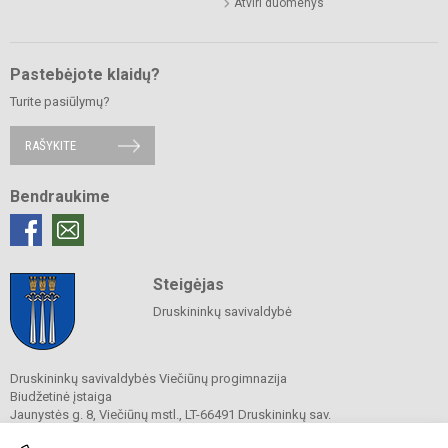
Atviri duomenys
Pastebėjote klaidų?
Turite pasiūlymų?
RAŠYKITE
Bendraukime
Steigėjas
Druskininkų savivaldybė
Druskininkų savivaldybės Viečiūnų progimnazija
Biudžetinė įstaiga
Jaunystės g. 8, Viečiūnų mstl., LT-66491 Druskininkų sav.
Tel.
+370 313 47 979