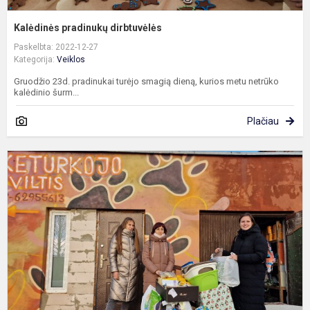
Kalėdinės pradinukų dirbtuvėlės
Paskelbta: 2022-12-27
Kategorija:
Veiklos
Gruodžio 23d. pradinukai turėjo smagią dieną, kurios metu netrūko
kalėdinio šurm...
Plačiau
G
a
„
l