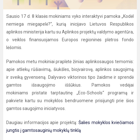
Sausio 17 d. 8 klasės mokiniams vyko interaktyvi pamoka „Kodėl
nemiega miegapelė?“, kurią inicijavo Lietuvos Respublikos
aplinkos ministerija kartu su Aplinkos projektų valdymo agentūra,
o veiklos finansuojamos Europos regioninės plėtros fondo
lėšomis.
Pamokos metu mokiniai praplėtė žinias aplinkosaugos temomis:
apie atliekų rūšiavimą, šiukšles, bioįvairovę, aplinkos saugojimą
ir sveiką gyvenseną. Dalyvavo viktorinos tipo žaidime ir sprendė
gamtos išsaugojimo iššūkius. Pamokos vedėjai
mokiniams pristatė tarptautinę „Eco-Schools“ programą ir
pakvietė kartu su mokyklos bendruomene prisijungti prie šios
gamtos saugojimo iniciatyvos.
Daugiau informacijos apie projektą:
Šalies mokyklos kviečiamos
jungtis į gamtosauginių mokyklų tinklą