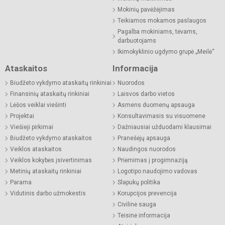
Mokinių pavėžėjimas
Teikiamos mokamos paslaugos
Pagalba mokiniams, tėvams,
darbuotojams
Ikimokyklinio ugdymo grupė „Meilė“
Ataskaitos
Informacija
Biudžeto vykdymo ataskaitų rinkiniai
Nuorodos
Finansinių ataskaitų rinkiniai
Laisvos darbo vietos
Lėšos veiklai viešinti
Asmens duomenų apsauga
Projektai
Konsultavimasis su visuomene
Viešieji pirkimai
Dažniausiai užduodami klausimai
Biudžeto vykdymo ataskaitos
Pranešėjų apsauga
Veiklos ataskaitos
Naudingos nuorodos
Veiklos kokybės įsivertinimas
Priėmimas į progimnaziją
Metinių ataskaitų rinkiniai
Logotipo naudojimo vadovas
Parama
Slapukų politika
Vidutinis darbo užmokestis
Korupcijos prevencija
Civilinė sauga
Teisinė informacija