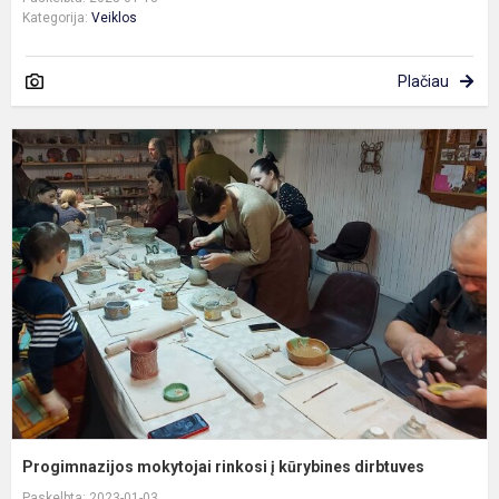
Kategorija:
Veiklos
Plačiau
P
m
r
į
k
d
Progimnazijos mokytojai rinkosi į kūrybines dirbtuves
Paskelbta: 2023-01-03