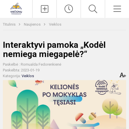
Paieška
Men
Titulinis
Naujienos
Veiklos
Interaktyvi pamoka „Kodėl
nemiega miegapelė?“
Paskelbė : Romualda Fedorenkienė
Paskelbta: 2023-01-19
Kategorija:
Veiklos