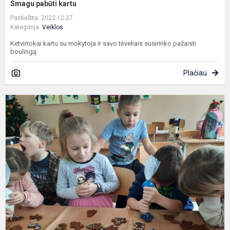
Smagu pabūti kartu
Paskelbta: 2022-12-27
Kategorija:
Veiklos
Ketvirtokai kartu su mokytoja ir savo tėveliais susirinko pažaisti
boulingą
Plačiau
K
p
d