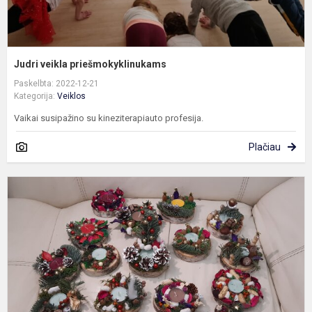
Judri veikla priešmokyklinukams
Paskelbta: 2022-12-21
Kategorija:
Veiklos
Vaikai susipažino su kineziterapiauto profesija.
Plačiau
K
ž