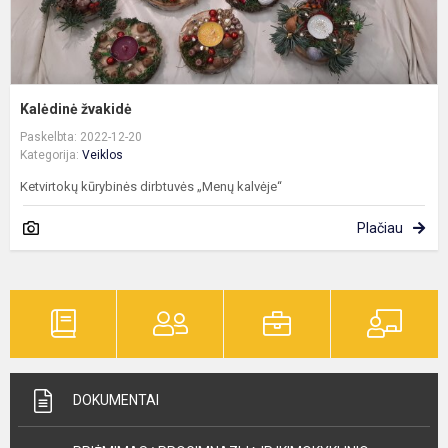
Kalėdinė žvakidė
Paskelbta: 2022-12-20
Kategorija:
Veiklos
Ketvirtokų kūrybinės dirbtuvės „Menų kalvėje“
Plačiau
DOKUMENTAI