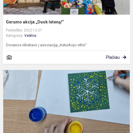
Gerumo akcija „Duok leteną!“
Paskelbta: 2022-12-27
Kategorija:
Veiklos
Dovanos iškeliavo į asociaciją „Keturkojo viltis“
Plačiau
T
k
k
a