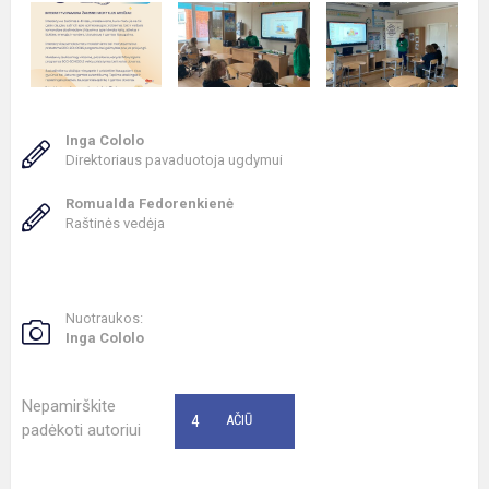
Inga Cololo
Direktoriaus pavaduotoja ugdymui
Romualda Fedorenkienė
Raštinės vedėja
Nuotraukos:
Inga Cololo
Nepamirškite
4
AČIŪ
padėkoti autoriui