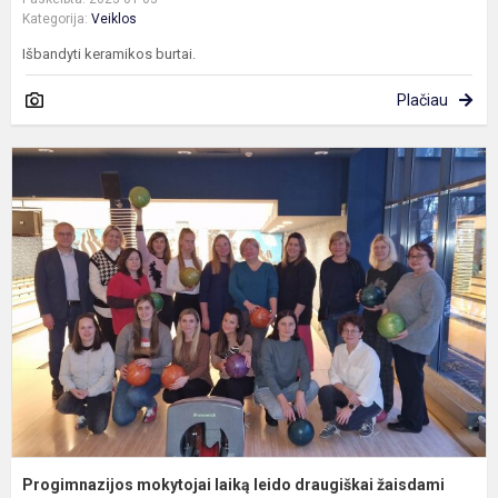
Kategorija:
Veiklos
Išbandyti keramikos burtai.
Plačiau
P
m
l
l
d
ž
b
Progimnazijos mokytojai laiką leido draugiškai žaisdami