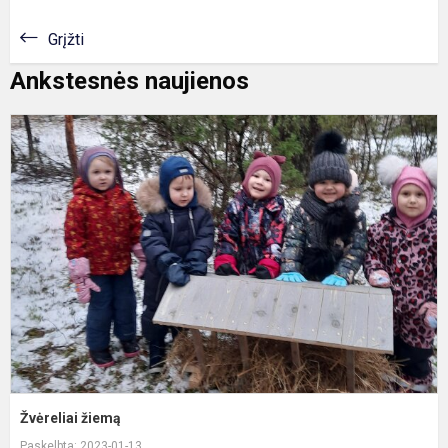
Grįžti
Ankstesnės naujienos
Ž
ž
Žvėreliai žiemą
Paskelbta: 2023-01-13