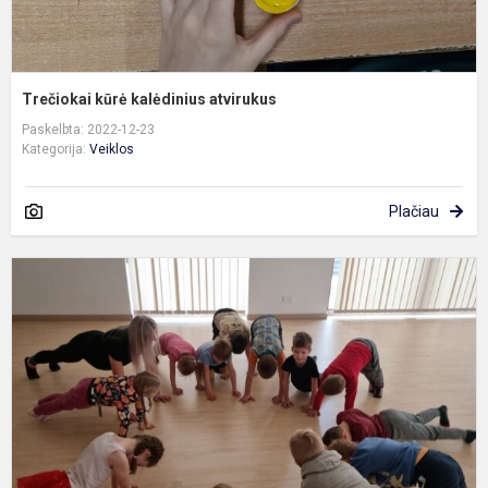
Trečiokai kūrė kalėdinius atvirukus
Paskelbta: 2022-12-23
Kategorija:
Veiklos
Plačiau
J
v
p