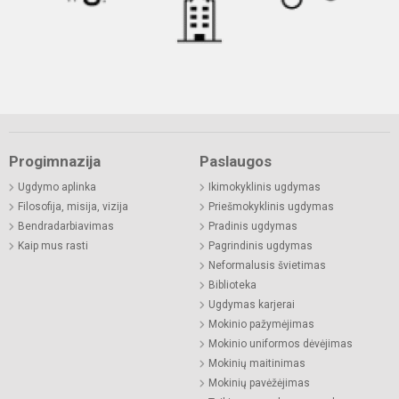
Progimnazija
Paslaugos
Ugdymo aplinka
Ikimokyklinis ugdymas
Filosofija, misija, vizija
Priešmokyklinis ugdymas
Bendradarbiavimas
Pradinis ugdymas
Kaip mus rasti
Pagrindinis ugdymas
Neformalusis švietimas
Biblioteka
Ugdymas karjerai
Mokinio pažymėjimas
Mokinio uniformos dėvėjimas
Mokinių maitinimas
Mokinių pavėžėjimas