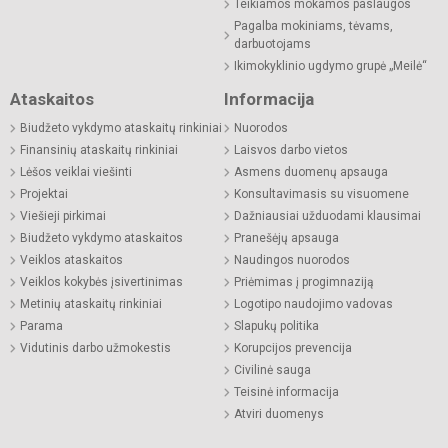
Teikiamos mokamos paslaugos
Pagalba mokiniams, tėvams,
darbuotojams
Ikimokyklinio ugdymo grupė „Meilė“
Ataskaitos
Informacija
Biudžeto vykdymo ataskaitų rinkiniai
Nuorodos
Finansinių ataskaitų rinkiniai
Laisvos darbo vietos
Lėšos veiklai viešinti
Asmens duomenų apsauga
Projektai
Konsultavimasis su visuomene
Viešieji pirkimai
Dažniausiai užduodami klausimai
Biudžeto vykdymo ataskaitos
Pranešėjų apsauga
Veiklos ataskaitos
Naudingos nuorodos
Veiklos kokybės įsivertinimas
Priėmimas į progimnaziją
Metinių ataskaitų rinkiniai
Logotipo naudojimo vadovas
Parama
Slapukų politika
Vidutinis darbo užmokestis
Korupcijos prevencija
Civilinė sauga
Teisinė informacija
Atviri duomenys