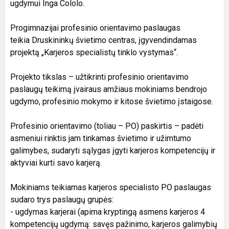
ugdymui Inga Cololo.
Progimnazijai profesinio orientavimo paslaugas
teikia Druskininkų švietimo centras, įgyvendindamas
projektą „Karjeros specialistų tinklo vystymas“.
Projekto tikslas – užtikrinti profesinio orientavimo
paslaugų teikimą įvairaus amžiaus mokiniams bendrojo
ugdymo, profesinio mokymo ir kitose švietimo įstaigose.
Profesinio orientavimo (toliau – PO) paskirtis – padėti
asmeniui rinktis jam tinkamas švietimo ir užimtumo
galimybes, sudaryti sąlygas įgyti karjeros kompetencijų ir
aktyviai kurti savo karjerą.
Mokiniams teikiamas karjeros specialisto PO paslaugas
sudaro trys paslaugų grupės:
- ugdymas karjerai (apima kryptingą asmens karjeros 4
kompetencijų ugdymą: savęs pažinimo, karjeros galimybių