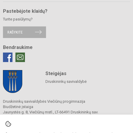
Pastebėjote klaidų?
Turite pasiūlymų?
RAŠYKITE
Bendraukime
Steigėjas
Druskininkų savivaldybė
Druskininkų savivaldybės Viečiūnų progimnazija
Biudžetinė įstaiga
Jaunystės g. 8, Viečiūnų mstl., LT-66491 Druskininkų sav.
Tel.
+370 313 47 979
El. p.
progimnazija@vieciunai.lt
Duomenys kaupiami ir saugomi