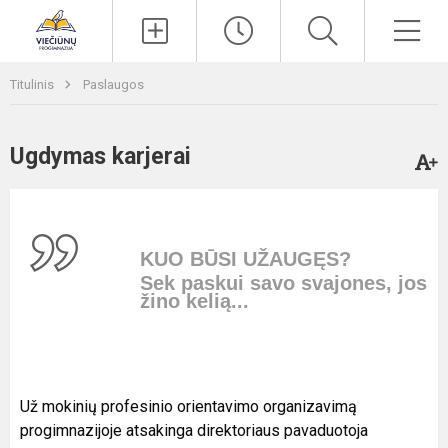
Paieška
Men
Titulinis
Paslaugos
Ugdymas karjerai
KUO BŪSI UŽAUGĘS?
Sek paskui savo svajones, jos
žino kelią...
Už mokinių profesinio orientavimo organizavimą
progimnazijoje atsakinga direktoriaus pavaduotoja