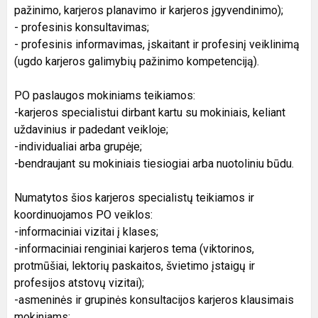
pažinimo, karjeros planavimo ir karjeros įgyvendinimo);
- profesinis konsultavimas;
- profesinis informavimas, įskaitant ir profesinį veiklinimą
(ugdo karjeros galimybių pažinimo kompetenciją).
PO paslaugos mokiniams teikiamos:
-karjeros specialistui dirbant kartu su mokiniais, keliant
uždavinius ir padedant veikloje;
-individualiai arba grupėje;
-bendraujant su mokiniais tiesiogiai arba nuotoliniu būdu.
Numatytos šios karjeros specialistų teikiamos ir
koordinuojamos PO veiklos:
-informaciniai vizitai į klases;
-informaciniai renginiai karjeros tema (viktorinos,
protmūšiai, lektorių paskaitos, švietimo įstaigų ir
profesijos atstovų vizitai);
-asmeninės ir grupinės konsultacijos karjeros klausimais
mokiniams;