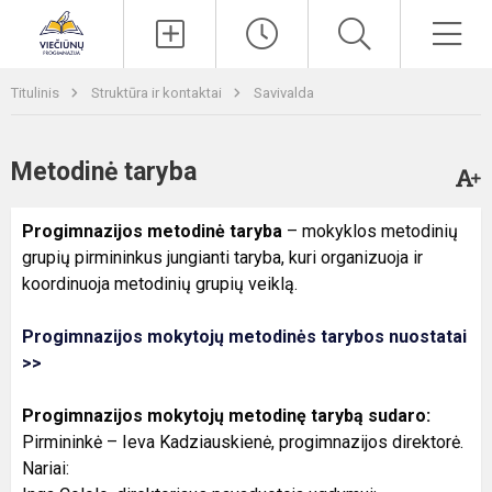
Paieška
Men
Titulinis
Struktūra ir kontaktai
Savivalda
Metodinė taryba
Progimnazijos metodinė taryba
– mokyklos metodinių
grupių pirmininkus jungianti taryba, kuri organizuoja ir
koordinuoja metodinių grupių veiklą.
Progimnazijos mokytojų metodinės tarybos nuostatai
>>
Progimnazijos mokytojų metodinę tarybą sudaro:
Pirmininkė – Ieva Kadziauskienė, progimnazijos direktorė.
Nariai: