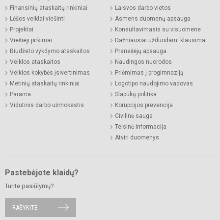
Finansinių ataskaitų rinkiniai
Laisvos darbo vietos
Lėšos veiklai viešinti
Asmens duomenų apsauga
Projektai
Konsultavimasis su visuomene
Viešieji pirkimai
Dažniausiai užduodami klausimai
Biudžeto vykdymo ataskaitos
Pranešėjų apsauga
Veiklos ataskaitos
Naudingos nuorodos
Veiklos kokybės įsivertinimas
Priėmimas į progimnaziją
Metinių ataskaitų rinkiniai
Logotipo naudojimo vadovas
Parama
Slapukų politika
Vidutinis darbo užmokestis
Korupcijos prevencija
Civilinė sauga
Teisinė informacija
Atviri duomenys
Pastebėjote klaidų?
Turite pasiūlymų?
RAŠYKITE