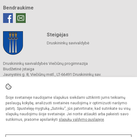
Bendraukime
Steigėjas
Druskininkų savivaldybė
Druskininkų savivaldybės Viečiūnų progimnazija
Biudžetinė įstaiga
Jaunystės g. 8, Viečiūnų mstl., LT-66491 Druskininkų sav.
Tel.
+370 313 47 979
El. p.
progimnazija@vieciunai.lt
Duomenys kaupiami ir saugomi
Juridinių asmenų registre
Šioje svetainėje naudojame slapukus siekdami užtikrinti jums teikiamų
Įstaigos kodas 190108418
paslaugų kokybę, analizuoti svetainės naudojimą ir optimizuoti naršymo
El. pristatymo dėžutės adresas 190108418
patirtį. Spustelėję mygtuką „Sutinku“, jūs patvirtinate, kad sutinkate su visų
slapukų naudojimu šioje svetainėje. Jei norite atšaukti arba pakeisti savo
sutikimus, prašome apsilankyti
slapukų valdymo puslapyje
.
© 2019. Druskininkų savivaldybės Viečiūnų progimnazija. Visos teisės saugomos.
Kopijuoti turinį be raštiško progimnazijos sutikimo griežtai draudžiama.