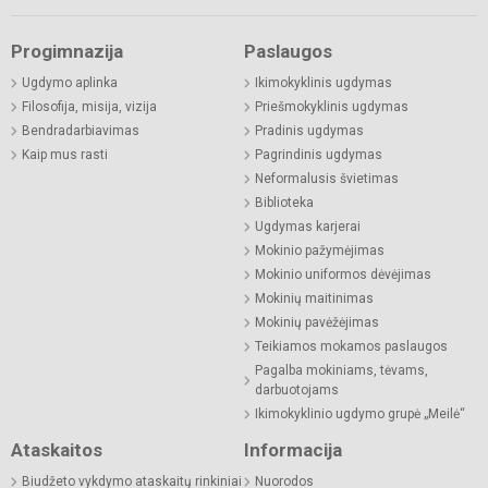
Progimnazija
Paslaugos
Ugdymo aplinka
Ikimokyklinis ugdymas
Filosofija, misija, vizija
Priešmokyklinis ugdymas
Bendradarbiavimas
Pradinis ugdymas
Kaip mus rasti
Pagrindinis ugdymas
Neformalusis švietimas
Biblioteka
Ugdymas karjerai
Mokinio pažymėjimas
Mokinio uniformos dėvėjimas
Mokinių maitinimas
Mokinių pavėžėjimas
Teikiamos mokamos paslaugos
Pagalba mokiniams, tėvams,
darbuotojams
Ikimokyklinio ugdymo grupė „Meilė“
Ataskaitos
Informacija
Biudžeto vykdymo ataskaitų rinkiniai
Nuorodos