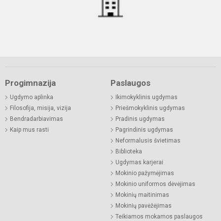
Progimnazija
Paslaugos
Ugdymo aplinka
Ikimokyklinis ugdymas
Filosofija, misija, vizija
Priešmokyklinis ugdymas
Bendradarbiavimas
Pradinis ugdymas
Kaip mus rasti
Pagrindinis ugdymas
Neformalusis švietimas
Biblioteka
Ugdymas karjerai
Mokinio pažymėjimas
Mokinio uniformos dėvėjimas
Mokinių maitinimas
Mokinių pavėžėjimas
Teikiamos mokamos paslaugos