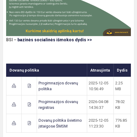
BSI –
bazinės socialinės išmokos dydis >>
Dovanų politika
Atnaujinta
Dydis
Progimnazijos dovanų
2025-12-05
2.25
politika
10:56:49
MB
Progimnazijos dovanų
2026-04-08
78.02
registras
14:36:37
KB
Dovanų politika švietimo
2025-12-05
776.85
įstaigose ŠMSM
11:23:30
KB