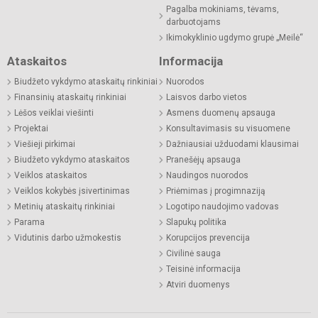
Pagalba mokiniams, tėvams,
darbuotojams
Ikimokyklinio ugdymo grupė „Meilė“
Ataskaitos
Informacija
Biudžeto vykdymo ataskaitų rinkiniai
Nuorodos
Finansinių ataskaitų rinkiniai
Laisvos darbo vietos
Lėšos veiklai viešinti
Asmens duomenų apsauga
Projektai
Konsultavimasis su visuomene
Viešieji pirkimai
Dažniausiai užduodami klausimai
Biudžeto vykdymo ataskaitos
Pranešėjų apsauga
Veiklos ataskaitos
Naudingos nuorodos
Veiklos kokybės įsivertinimas
Priėmimas į progimnaziją
Metinių ataskaitų rinkiniai
Logotipo naudojimo vadovas
Parama
Slapukų politika
Vidutinis darbo užmokestis
Korupcijos prevencija
Civilinė sauga
Teisinė informacija
Atviri duomenys