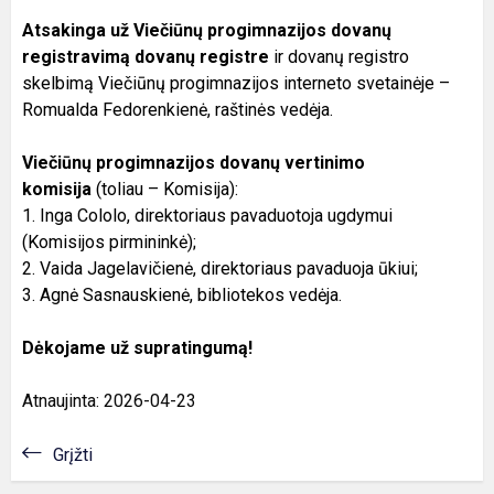
Atsakinga už Viečiūnų progimnazijos dovanų
registravimą dovanų registre
ir dovanų registro
skelbimą Viečiūnų progimnazijos interneto svetainėje –
Romualda Fedorenkienė, raštinės vedėja.
Viečiūnų progimnazijos dovanų vertinimo
komisija
(toliau – Komisija):
1. Inga Cololo, direktoriaus pavaduotoja ugdymui
(Komisijos pirmininkė);
2. Vaida Jagelavičienė, direktoriaus pavaduoja ūkiui;
3. Agnė Sasnauskienė, bibliotekos vedėja.
Dėkojame už supratingumą!
Atnaujinta: 2026-04-23
Grįžti