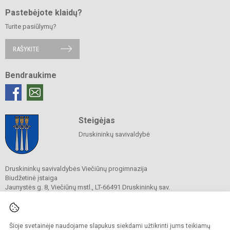
Pastebėjote klaidų?
Turite pasiūlymų?
RAŠYKITE
Bendraukime
Steigėjas
Druskininkų savivaldybė
Druskininkų savivaldybės Viečiūnų progimnazija
Biudžetinė įstaiga
Jaunystės g. 8, Viečiūnų mstl., LT-66491 Druskininkų sav.
Tel.
+370 313 47 979
El. p.
progimnazija@vieciunai.lt
Duomenys kaupiami ir saugomi
Juridinių asmenų registre
Šioje svetainėje naudojame slapukus siekdami užtikrinti jums teikiamų