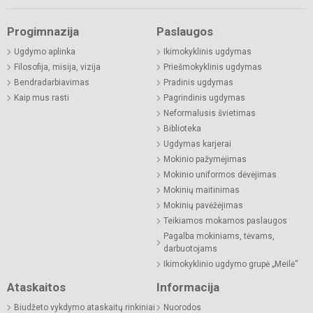
Progimnazija
Paslaugos
Ugdymo aplinka
Ikimokyklinis ugdymas
Filosofija, misija, vizija
Priešmokyklinis ugdymas
Bendradarbiavimas
Pradinis ugdymas
Kaip mus rasti
Pagrindinis ugdymas
Neformalusis švietimas
Biblioteka
Ugdymas karjerai
Mokinio pažymėjimas
Mokinio uniformos dėvėjimas
Mokinių maitinimas
Mokinių pavėžėjimas
Teikiamos mokamos paslaugos
Pagalba mokiniams, tėvams,
darbuotojams
Ikimokyklinio ugdymo grupė „Meilė“
Ataskaitos
Informacija
Biudžeto vykdymo ataskaitų rinkiniai
Nuorodos