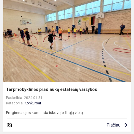
T
p
e
v
Tarpmokyklinės pradinukų estafečių varžybos
Paskelbta: 2024-01-31
Kategorija:
Konkursai
Progimnazijos komanda iškovojo III-ąją vietą
Plačiau