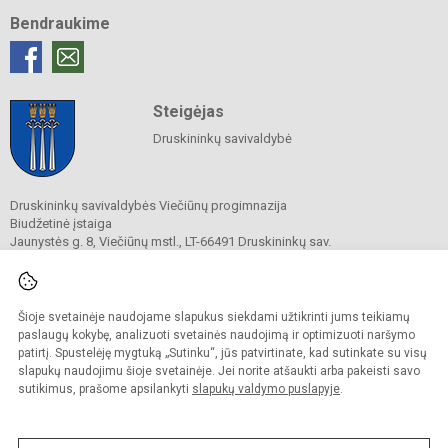
Bendraukime
Steigėjas
Druskininkų savivaldybė
Druskininkų savivaldybės Viečiūnų progimnazija
Biudžetinė įstaiga
Jaunystės g. 8, Viečiūnų mstl., LT-66491 Druskininkų sav.
Tel.
+370 313 47 979
El. p.
progimnazija@vieciunai.lt
Duomenys kaupiami ir saugomi
Juridinių asmenų registre
Šioje svetainėje naudojame slapukus siekdami užtikrinti jums teikiamų
Įstaigos kodas 190108418
paslaugų kokybę, analizuoti svetainės naudojimą ir optimizuoti naršymo
El. pristatymo dėžutės adresas 190108418
patirtį. Spustelėję mygtuką „Sutinku“, jūs patvirtinate, kad sutinkate su visų
slapukų naudojimu šioje svetainėje. Jei norite atšaukti arba pakeisti savo
sutikimus, prašome apsilankyti
slapukų valdymo puslapyje
.
© 2019. Druskininkų savivaldybės Viečiūnų progimnazija. Visos teisės saugomos.
Kopijuoti turinį be raštiško progimnazijos sutikimo griežtai draudžiama.