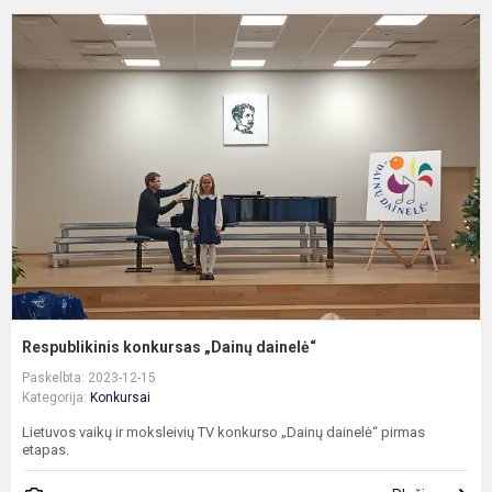
R
k
„
d
Respublikinis konkursas „Dainų dainelė“
Paskelbta: 2023-12-15
Kategorija:
Konkursai
Lietuvos vaikų ir moksleivių TV konkurso „Dainų dainelė“ pirmas
etapas.