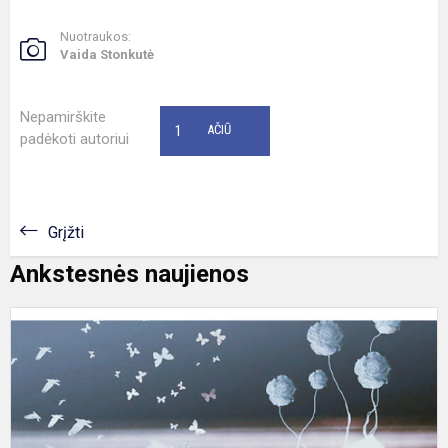
Nuotraukos:
Vaida Stonkutė
Nepamirškite
1
AČIŪ
padėkoti autoriui
Grįžti
Ankstesnės naujienos
M
ž
š