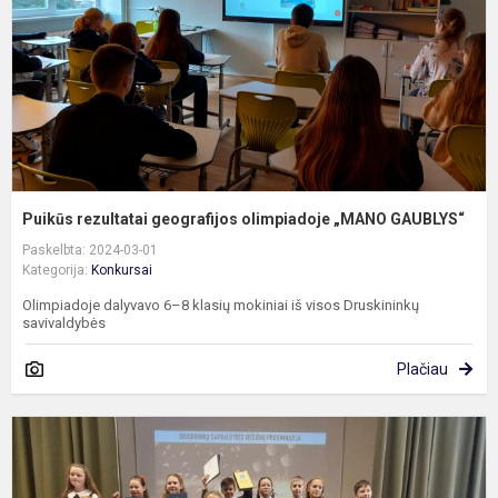
G
Puikūs rezultatai geografijos olimpiadoje „MANO GAUBLYS“
Paskelbta: 2024-03-01
Kategorija:
Konkursai
Olimpiadoje dalyvavo 6–8 klasių mokiniai iš visos Druskininkų
savivaldybės
Plačiau
S
m
s