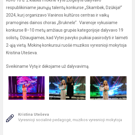
Kovo 16 d. 2 klasės mokinė Vytė Žiogelytė dalyvavo
respublikiniame jaunųjų talentų konkurse „Skambėk, Dzūkija!“
2024, kurį organizavo Varėnos kultūros centras ir vaikų
pramoginės dainos choras „Bruknelė“. Varėnoje vykusiame
konkurse 8–10 metų amžiaus grupės kategorijoje dalyvavo 19
solistų. Džiaugiamės, kad Vytei pavyko puikiai pasirodyti ir laimėti
2-ąją vietą. Mokinę konkursui ruošė muzikos vyresnioji mokytoja
Kristina Uteševa.
Sveikiname Vytę ir dėkojame už dalyvavimą.
Kristina Uteševa
Vyresnioji socialinė pedagogė, muzikos vyresnioji mokytoja