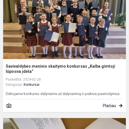
k
„
g
l
Savivaldybės meninio skaitymo konkursas „Kalba gimtoji
lūposna įdėta“
Paskelbta: 2024-02-28
Kategorija:
Konkursai
Dėkojame konkurso dalyviams už dalyvavimą ir puikius pasirodymus.
Plačiau
K
d