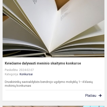
m
s
k
Kviečiame dalyvauti meninio skaitymo konkurse
Paskelbta: 2024-02-07
Kategorija:
Konkursai
Druskininkų savivaldybės bendrojo ugdymo mokyklų 1–4 klasių
mokinių konkursas
Plačiau