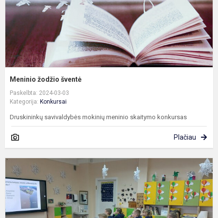
Meninio žodžio šventė
Paskelbta: 2024-03-03
Kategorija:
Konkursai
Druskininkų savivaldybės mokinių meninio skaitymo konkursas
Plačiau
P
p
o
„
G