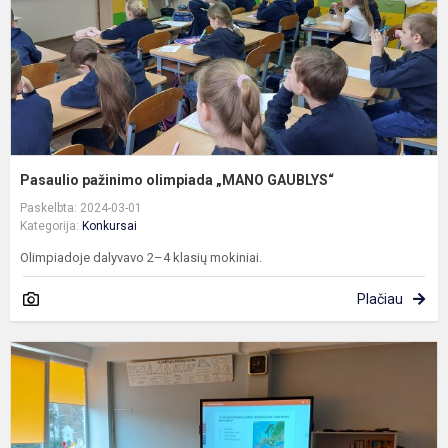
Pasaulio pažinimo olimpiada „MANO GAUBLYS“
Paskelbta: 2024-03-01
Kategorija:
Konkursai
Olimpiadoje dalyvavo 2–4 klasių mokiniai.
Plačiau
P
r
g
o
„