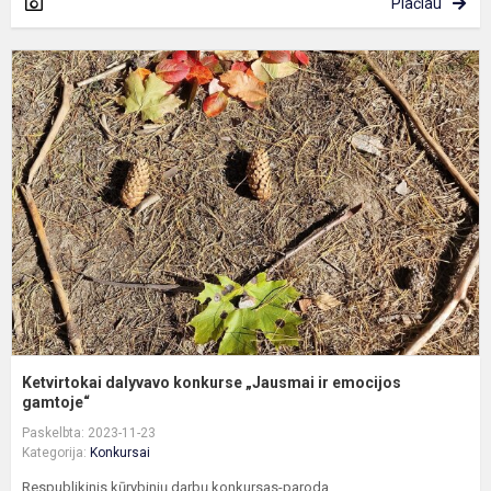
Plačiau
K
d
k
„
ir
e
g
Ketvirtokai dalyvavo konkurse „Jausmai ir emocijos
gamtoje“
Paskelbta: 2023-11-23
Kategorija:
Konkursai
Respublikinis kūrybinių darbų konkursas-paroda