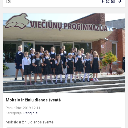
Plačiau
M
ir
ž
d
š
Mokslo ir žinių dienos šventė
Paskelbta: 2019-12-11
Kategorija:
Renginiai
Mokslo ir žinių dienos šventė