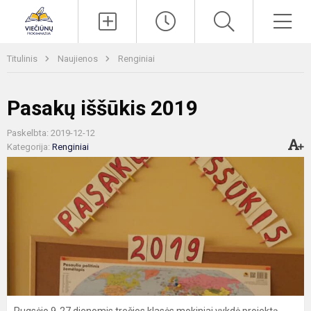
Paieška
Men
Titulinis
Naujienos
Renginiai
Pasakų iššūkis 2019
Paskelbta: 2019-12-12
Kategorija:
Renginiai