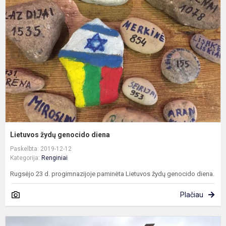
g
d
Lietuvos žydų genocido diena
Paskelbta: 2019-12-12
Kategorija:
Renginiai
Rugsėjo 23 d. progimnazijoje paminėta Lietuvos žydų genocido diena.
Plačiau
E