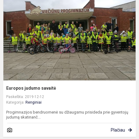
j
s
Europos judumo savaitė
Paskelbta: 2019-12-12
Kategorija:
Renginiai
Progimnazijos bendruomenė su džiaugsmu prisideda prie gyventojų
judumą skatinanč...
Plačiau