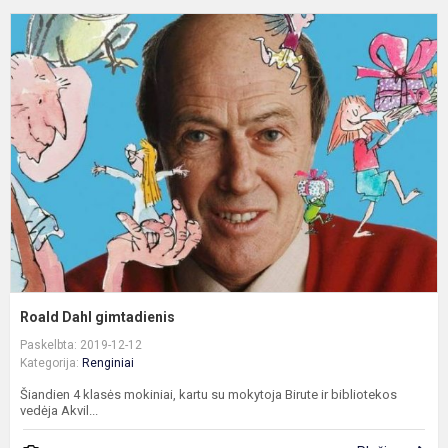
R
D
g
Roald Dahl gimtadienis
Paskelbta: 2019-12-12
Kategorija:
Renginiai
Šiandien 4 klasės mokiniai, kartu su mokytoja Birute ir bibliotekos
vedėja Akvil...