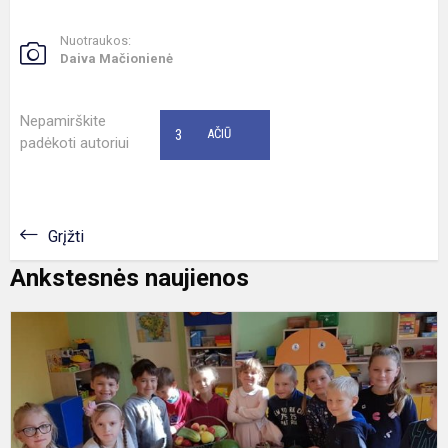
Nuotraukos:
Daiva Mačionienė
Nepamirškite
3
AČIŪ
padėkoti autoriui
Grįžti
Ankstesnės naujienos
R