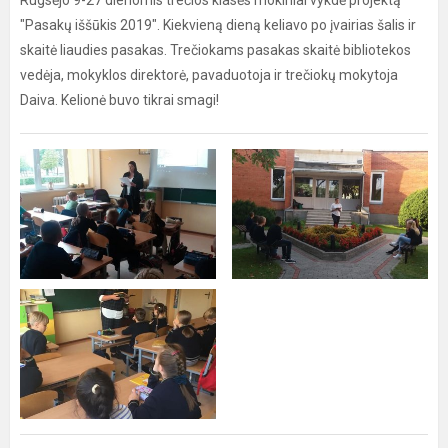
Rugsėjo 9-27 dienomis trečios klasės mokiniai vykdė projektą
"Pasakų iššūkis 2019". Kiekvieną dieną keliavo po įvairias šalis ir
skaitė liaudies pasakas. Trečiokams pasakas skaitė bibliotekos
vedėja, mokyklos direktorė, pavaduotoja ir trečiokų mokytoja
Daiva. Kelionė buvo tikrai smagi!