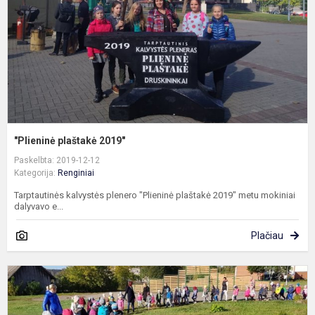
"Plieninė plaštakė 2019"
Paskelbta: 2019-12-12
Kategorija:
Renginiai
Tarptautinės kalvystės plenero "Plieninė plaštakė 2019" metu mokiniai
dalyvavo e...
Plačiau
D
a