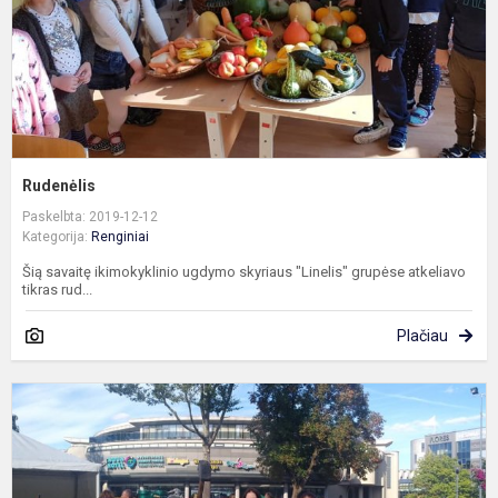
Rudenėlis
Paskelbta: 2019-12-12
Kategorija:
Renginiai
Šią savaitę ikimokyklinio ugdymo skyriaus "Linelis" grupėse atkeliavo
tikras rud...
Plačiau
"
p
2