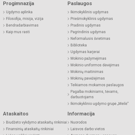
Progimnazija
Paslaugos
Ugdymo aplinka
Ikimokyklinis ugdymas
Filosofija, misija, vizija
Priešmokyklinis ugdymas
Bendradarbiavimas
Pradinis ugdymas
Kaip mus rasti
Pagrindinis ugdymas
Neformalusis švietimas
Biblioteka
Ugdymas karjerai
Mokinio pažymėjimas
Mokinio uniformos dėvėjimas
Mokinių maitinimas
Mokinių pavėžėjimas
Teikiamos mokamos paslaugos
Pagalba mokiniams, tėvams,
darbuotojams
Ikimokyklinio ugdymo grupė „Meilė“
Ataskaitos
Informacija
Biudžeto vykdymo ataskaitų rinkiniai
Nuorodos
Finansinių ataskaitų rinkiniai
Laisvos darbo vietos