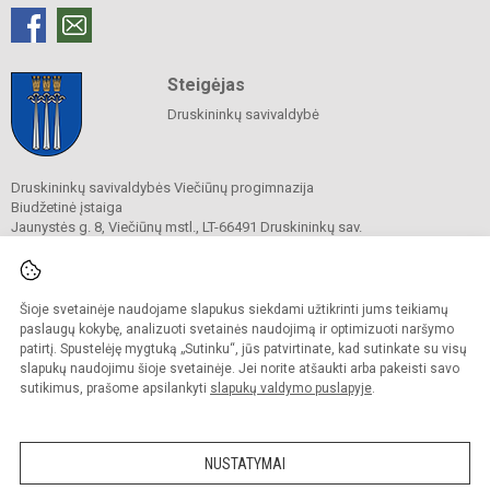
Steigėjas
Druskininkų savivaldybė
Druskininkų savivaldybės Viečiūnų progimnazija
Biudžetinė įstaiga
Jaunystės g. 8, Viečiūnų mstl., LT-66491 Druskininkų sav.
Tel.
+370 313 47 979
El. p.
progimnazija@vieciunai.lt
Duomenys kaupiami ir saugomi
Juridinių asmenų registre
Šioje svetainėje naudojame slapukus siekdami užtikrinti jums teikiamų
Įstaigos kodas 190108418
paslaugų kokybę, analizuoti svetainės naudojimą ir optimizuoti naršymo
El. pristatymo dėžutės adresas 190108418
patirtį. Spustelėję mygtuką „Sutinku“, jūs patvirtinate, kad sutinkate su visų
slapukų naudojimu šioje svetainėje. Jei norite atšaukti arba pakeisti savo
sutikimus, prašome apsilankyti
slapukų valdymo puslapyje
.
© 2019. Druskininkų savivaldybės Viečiūnų progimnazija. Visos teisės saugomos.
Kopijuoti turinį be raštiško progimnazijos sutikimo griežtai draudžiama.
NUSTATYMAI
Prieinamumo paraiška
Slapukų valdymas