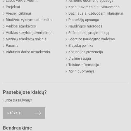
Lėšos veiklai viešinti
Asmens duomenų apsauga
Projektai
Konsultavimasis su visuomene
Viešieji pirkimai
Dažniausiai užduodami klausimai
Biudžeto vykdymo ataskaitos
Pranešėjų apsauga
Veiklos ataskaitos
Naudingos nuorodos
Veiklos kokybės įsivertinimas
Priėmimas į progimnaziją
Metinių ataskaitų rinkiniai
Logotipo naudojimo vadovas
Parama
Slapukų politika
Vidutinis darbo užmokestis
Korupcijos prevencija
Civilinė sauga
Teisinė informacija
Atviri duomenys
Pastebėjote klaidų?
Turite pasiūlymų?
RAŠYKITE
Bendraukime